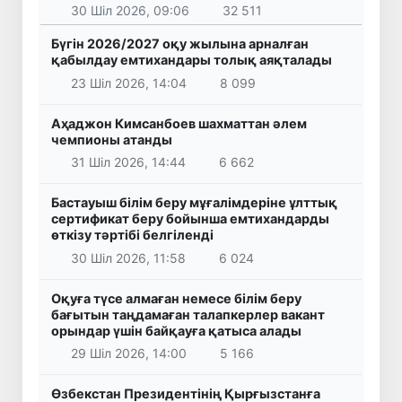
30 Шіл 2026, 09:06
32 511
Бүгін 2026/2027 оқу жылына арналған
қабылдау емтихандары толық аяқталады
23 Шіл 2026, 14:04
8 099
Аҳаджон Кимсанбоев шахматтан әлем
чемпионы атанды
31 Шіл 2026, 14:44
6 662
Бастауыш білім беру мұғалімдеріне ұлттық
сертификат беру бойынша емтихандарды
өткізу тәртібі белгіленді
30 Шіл 2026, 11:58
6 024
Оқуға түсе алмаған немесе білім беру
бағытын таңдамаған талапкерлер вакант
орындар үшін байқауға қатыса алады
29 Шіл 2026, 14:00
5 166
Өзбекстан Президентінің Қырғызстанға