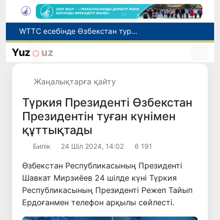
Мүмкіндігі шектеулі талапкерлерге қабылдау емтихандарында қосымша уақыт беріледі
Беларусьтен Өзбекстанға екінші тікелей жүк пойызы жөнелтілді
Yuz
uz
Адам саудасынан зардап шеккен азаматтар әлеуметтік қызметтермен қамтылады
Жарты жылда Өзбекстанда қанша егіз сәби дүниеге келді?
Жаңалықтарға қайту
WTTC есебінде Өзбекстан туризмнің өсу қарқыны бойынша Орталық Азияда бірінші орынға шықты
Түркия Президенті Өзбекстан
Президентін туған күнімен
құттықтады
Билік
24 Шіл 2024, 14:02
6 191
Өзбекстан Республикасының Президенті
Шавкат Мирзиёев 24 шілде күні Түркия
Республикасының Президенті Режеп Тайып
Ердоғанмен телефон арқылы сөйлесті.