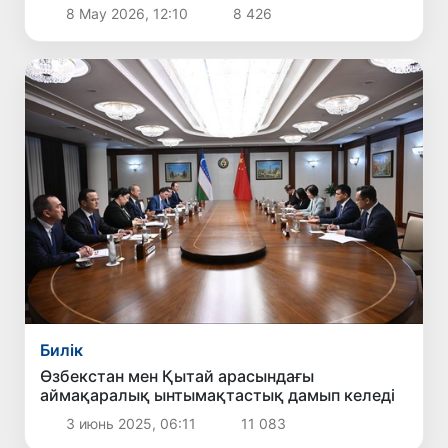
мүдделі екенін мәлімдеді
8 Мау 2026, 12:10
8 426
Билік
Өзбекстан мен Қытай арасындағы
аймақаралық ынтымақтастық дамып келеді
3 июнь 2025, 06:11
11 083