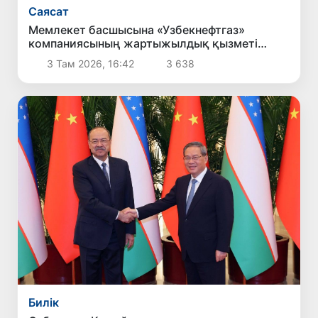
Саясат
Мемлекет басшысына «Узбекнефтгаз»
компаниясының жартыжылдық қызметі
туралы есеп берілді
3 Там 2026, 16:42
3 638
Билік