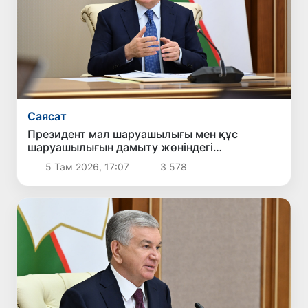
Саясат
Президент мал шаруашылығы мен құс
шаруашылығын дамыту жөніндегі
шаралармен танысты
5 Там 2026, 17:07
3 578