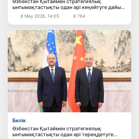
Өзбекстан Қытаймен стратегиялық
ынтымақтастықты одан әрі кеңейтуге дайын
екенін мәлімдеді
8 Мау 2026, 14:05
8 764
Билік
Өзбекстан Қытаймен стратегиялық
ынтымақтастықты одан әрі тереңдетуге