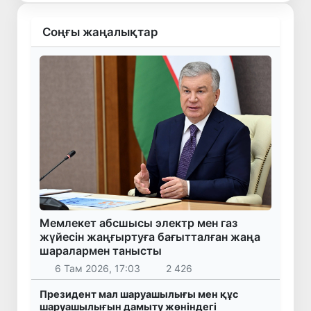
Соңғы жаңалықтар
Мемлекет абсшысы электр мен газ
жүйесін жаңғыртуға бағытталған жаңа
шаралармен танысты
6 Там 2026, 17:03
2 426
Президент мал шаруашылығы мен құс
шаруашылығын дамыту жөніндегі