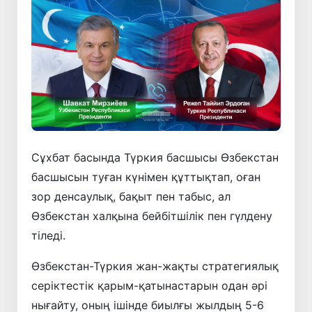
Сұхбат басында Түркия басшысы Өзбекстан
басшысын туған күнімен құттықтап, оған
зор денсаулық, бақыт пен табыс, ал
Өзбекстан халқына бейбітшілік пен гүлдену
тіледі.
Өзбекстан-Түркия жан-жақты стратегиялық
серіктестік қарым-қатынастарын одан әрі
нығайту, оның ішінде биылғы жылдың 5-6