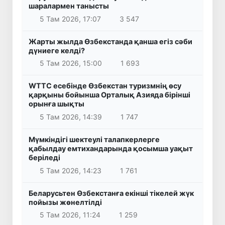
шаралармен танысты
5 Там 2026, 17:07
3 547
Жарты жылда Өзбекстанда қанша егіз сәби
дүниеге келді?
5 Там 2026, 15:00
1 693
WTTC есебінде Өзбекстан туризмнің өсу
қарқыны бойынша Орталық Азияда бірінші
орынға шықты
5 Там 2026, 14:39
1 747
Мүмкіндігі шектеулі талапкерлерге
қабылдау емтихандарында қосымша уақыт
беріледі
5 Там 2026, 14:23
1 761
Беларусьтен Өзбекстанға екінші тікелей жүк
пойызы жөнелтілді
5 Там 2026, 11:24
1 259