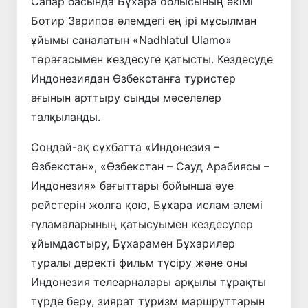
Сапар басында Бұхара облысының әкімі
Ботир Зарипов әлемдегі ең ірі мұсылман
ұйымы саналатын «Nadhlatul Ulamo»
төрағасымен кездесуге қатысты. Кездесуде
Индонезиядан Өзбекстанға туристер
ағынын арттыру сынды мәселелер
талқыланды.
Сондай-ақ сұхбатта «Индонезия –
Өзбекстан», «Өзбекстан – Сауд Арабиясы –
Индонезия» бағыттары бойынша әуе
рейстерін жолға қою, Бұхара ислам әлемі
ғұламаларының қатысуымен кездесулер
ұйымдастыру, Бұхарамен Бұхарилер
туралы деректі фильм түсіру және оны
Индонезия телеарналары арқылы тұрақты
түрде беру, зиярат туризм маршруттарын