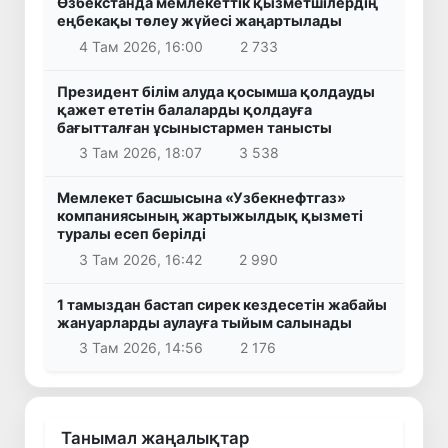
Өзбекстанда мемлекеттік қызметшілердің
еңбекақы төлеу жүйесі жаңартылады
4 Там 2026, 16:00
2 733
Президент білім алуда қосымша қолдауды
қажет ететін балаларды қолдауға
бағытталған ұсыныстармен танысты
3 Там 2026, 18:07
3 538
Мемлекет басшысына «Узбекнефтгаз»
компаниясының жартыжылдық қызметі
туралы есеп берілді
3 Там 2026, 16:42
2 990
1 тамыздан бастап сирек кездесетін жабайы
жануарларды аулауға тыйым салынады
3 Там 2026, 14:56
2 176
Танымал жаңалықтар