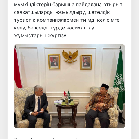
мүмкіндіктерін барынша пайдалана отырып,
саяхатшыларды жємылдыру, шетелдік
туристік компаниялармен тиімді келісімге
келу, белсенді түрде насихаттау
жұмыстарын жүргізу.