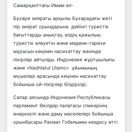
Самарқанттағы Имам әл-
Бұхари зияраты арқылы Бұхарадағы жеті
пір зиярат орындарына дейінгі туристік
бағыттарды анықтау, елдің қажылық-
туристік әлеуетін және мәдени-тарихи
мұрасын кеңінен насихаттау жөнінде
пікірлер айтылды. Индонезия жұртшылығы
және «Nadhlatul Ulamo» ұйымының
мүшелері арасында кеңінен насихаттау
бойынша ой-пікірлер білдірілді.
Сапар аясында Индонезия Республикасы
парламент Өкілдер палатасы спикерінің
өнеркәсіп және даму мәселелері бойынша
орынбасары Рахмат Гобельмен кездесу өтті.