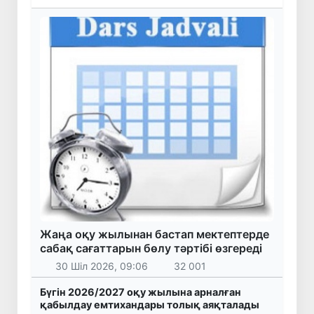
Жаңа оқу жылынан бастап мектептерде
сабақ сағаттарын бөлу тәртібі өзгереді
30 Шіл 2026, 09:06
32 001
Бүгін 2026/2027 оқу жылына арналған
қабылдау емтихандары толық аяқталады