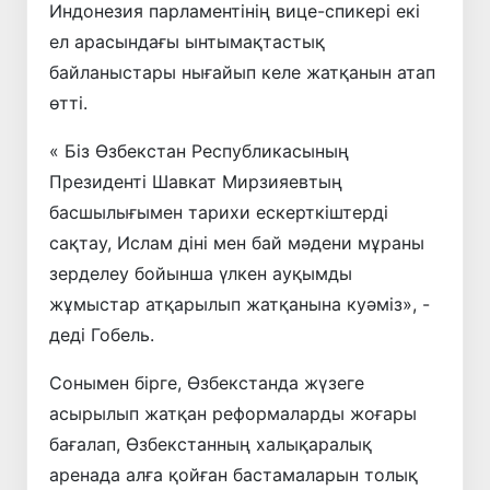
Индонезия парламентінің вице-спикері екі
ел арасындағы ынтымақтастық
байланыстары нығайып келе жатқанын атап
өтті.
« Біз Өзбекстан Республикасының
Президенті Шавкат Мирзияевтың
басшылығымен тарихи ескерткіштерді
сақтау, Ислам діні мен бай мәдени мұраны
зерделеу бойынша үлкен ауқымды
жұмыстар атқарылып жатқанына куәміз», -
деді Гобель.
Сонымен бірге, Өзбекстанда жүзеге
асырылып жатқан реформаларды жоғары
бағалап, Өзбекстанның халықаралық
аренада алға қойған бастамаларын толық