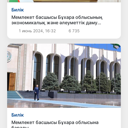
Билік
Мемлекет басшысы Бұхара облысының
экономикалық және әлеуметтік даму
мәселелеріне арналған жиын өткізді
1 июнь 2024, 16:32
6 735
Билік
Мемлекет басшысы Бұхара облысына
барады