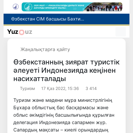
Өзбекстан СІМ басшысы Бахтиёр Саидов Үндістан Президентімен екіжақты байланыстарды нығайту мәселелерін талқылады
Грекияда өрт сөндіру тікұшақтарының соқтығысуынан екі адам қаза тапты
Әлемдік биржаларда мұнай бағасы төмендеді
Yuz
uz
Ұлттық сертификат емтиханына дәлелді себеппен қатыса алмағандарға төлем қайтарылады
1 тамыздан бастап сирек кездесетін жабайы жануарларды аулауға тыйым салынады
Жаңалықтарға қайту
Өзбекстанның зиярат туристік
әлеуеті Индонезияда кеңінен
насихатталады
Туризм
17 Қаз 2022, 15:36
3 414
Туризм және мәдени мұра министрлігінің
Бұхара облыстық бас басқармасы және
облыс әкімдігінің басшылығында құрылған
делегация Индонезияда сапармен жүр.
Сапардың мақсаты – киелі орындардың