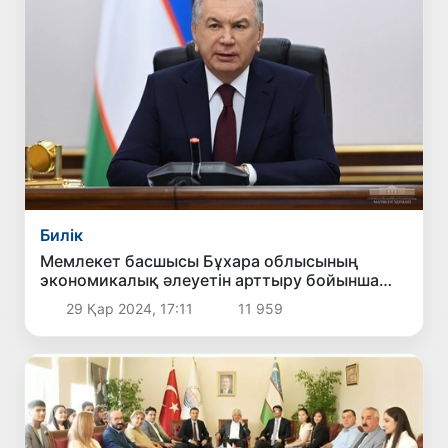
Билік
Мемлекет басшысы Бұхара облысының
экономикалық әлеуетін арттыру бойынша
жиын өткізді
29 Қар 2024, 17:11
11 959