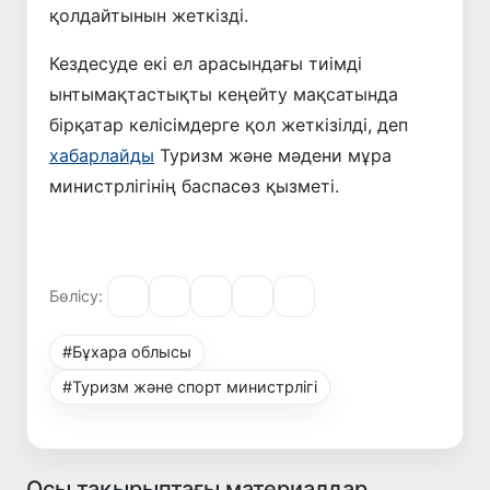
қолдайтынын жеткізді.
Кездесуде екі ел арасындағы тиімді
ынтымақтастықты кеңейту мақсатында
бірқатар келісімдерге қол жеткізілді, деп
хабарлайды
Туризм және мәдени мұра
министрлігінің баспасөз қызметі.
Бөлісу:
#Бұхара облысы
#Туризм және спорт министрлігі
Осы тақырыптағы материалдар