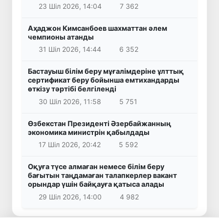
23 Шіл 2026, 14:04
7 362
Аҳаджон Кимсанбоев шахматтан әлем
чемпионы атанды
31 Шіл 2026, 14:44
6 352
Бастауыш білім беру мұғалімдеріне ұлттық
сертификат беру бойынша емтихандарды
өткізу тәртібі белгіленді
30 Шіл 2026, 11:58
5 751
Өзбекстан Президенті Әзербайжанның
экономика министрін қабылдады
17 Шіл 2026, 20:42
5 592
Оқуға түсе алмаған немесе білім беру
бағытын таңдамаған талапкерлер вакант
орындар үшін байқауға қатыса алады
29 Шіл 2026, 14:00
4 982