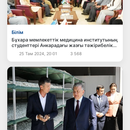
Білім
Бұхара мемлекеттік медицина институтының
студенттері Анкарадағы жазғы тәжірибелік
курсты сәтті аяқтады
25 Там 2024, 20:01
3 568