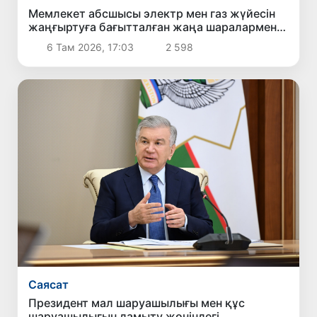
Мемлекет абсшысы электр мен газ жүйесін
жаңғыртуға бағытталған жаңа шаралармен
танысты
6 Там 2026, 17:03
2 598
Саясат
Президент мал шаруашылығы мен құс
шаруашылығын дамыту жөніндегі