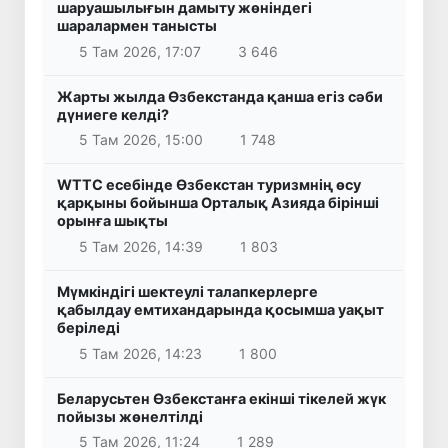
шаруашылығын дамыту жөніндегі
шаралармен танысты
5 Там 2026, 17:07
3 646
Жарты жылда Өзбекстанда қанша егіз сәби
дүниеге келді?
5 Там 2026, 15:00
1 748
WTTC есебінде Өзбекстан туризмнің өсу
қарқыны бойынша Орталық Азияда бірінші
орынға шықты
5 Там 2026, 14:39
1 803
Мүмкіндігі шектеулі талапкерлерге
қабылдау емтихандарында қосымша уақыт
беріледі
5 Там 2026, 14:23
1 800
Беларусьтен Өзбекстанға екінші тікелей жүк
пойызы жөнелтілді
5 Там 2026, 11:24
1 289