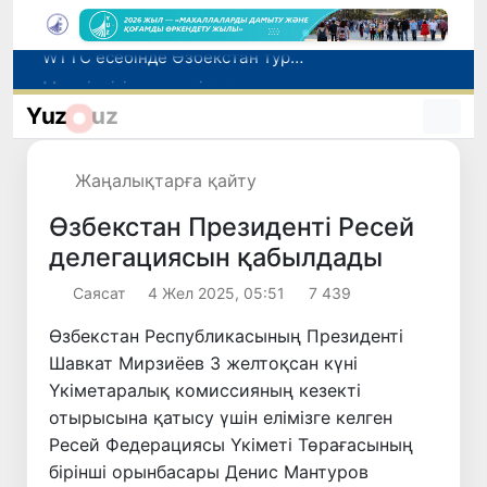
Мүмкіндігі шектеулі талапкерлерге қабылдау емтихандарында қосымша уақыт беріледі
Беларусьтен Өзбекстанға екінші тікелей жүк пойызы жөнелтілді
Yuz
uz
Адам саудасынан зардап шеккен азаматтар әлеуметтік қызметтермен қамтылады
Жарты жылда Өзбекстанда қанша егіз сәби дүниеге келді?
Жаңалықтарға қайту
WTTC есебінде Өзбекстан туризмнің өсу қарқыны бойынша Орталық Азияда бірінші орынға шықты
Өзбекстан Президенті Ресей
делегациясын қабылдады
Саясат
4 Жел 2025, 05:51
7 439
Өзбекстан Республикасының Президенті
Шавкат Мирзиёев 3 желтоқсан күні
Үкіметаралық комиссияның кезекті
отырысына қатысу үшін елімізге келген
Ресей Федерациясы Үкіметі Төрағасының
бірінші орынбасары Денис Мантуров