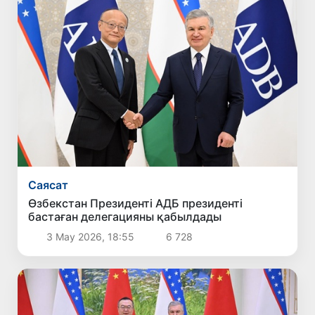
Саясат
Өзбекстан Президенті АДБ президенті
бастаған делегацияны қабылдады
3 Мау 2026, 18:55
6 728