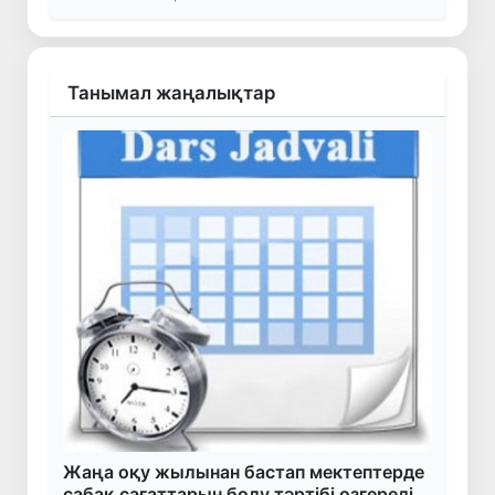
Танымал жаңалықтар
Жаңа оқу жылынан бастап мектептерде
сабақ сағаттарын бөлу тәртібі өзгереді