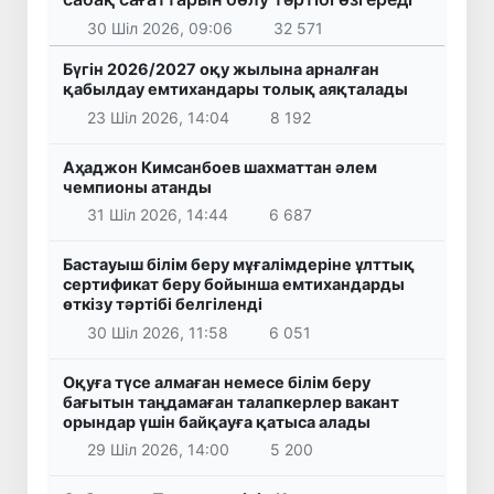
30 Шіл 2026, 09:06
32 571
Бүгін 2026/2027 оқу жылына арналған
қабылдау емтихандары толық аяқталады
23 Шіл 2026, 14:04
8 192
Аҳаджон Кимсанбоев шахматтан әлем
чемпионы атанды
31 Шіл 2026, 14:44
6 687
Бастауыш білім беру мұғалімдеріне ұлттық
сертификат беру бойынша емтихандарды
өткізу тәртібі белгіленді
30 Шіл 2026, 11:58
6 051
Оқуға түсе алмаған немесе білім беру
бағытын таңдамаған талапкерлер вакант
орындар үшін байқауға қатыса алады
29 Шіл 2026, 14:00
5 200