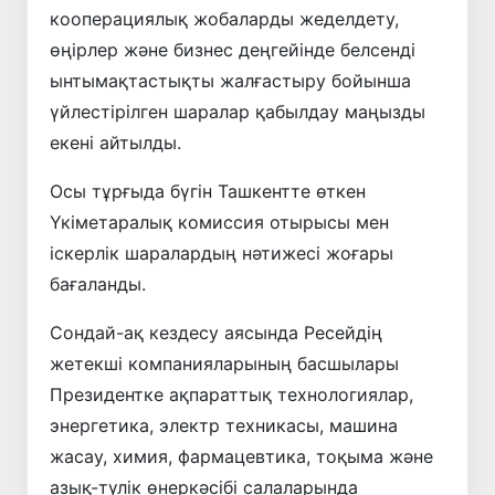
кооперациялық жобаларды жеделдету,
өңірлер және бизнес деңгейінде белсенді
ынтымақтастықты жалғастыру бойынша
үйлестірілген шаралар қабылдау маңызды
екені айтылды.
Осы тұрғыда бүгін Ташкентте өткен
Үкіметаралық комиссия отырысы мен
іскерлік шаралардың нәтижесі жоғары
бағаланды.
Сондай-ақ кездесу аясында Ресейдің
жетекші компанияларының басшылары
Президентке ақпараттық технологиялар,
энергетика, электр техникасы, машина
жасау, химия, фармацевтика, тоқыма және
азық-түлік өнеркәсібі салаларында