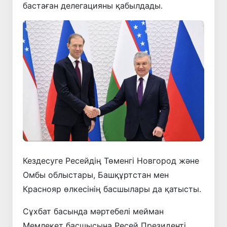
бастаған делегацияны қабылдады.
Кездесуге Ресейдің Төменгі Новгород және
Омбы облыстары, Башқұртстан мен
Краснояр өлкесінің басшылары да қатысты.
Сұхбат басында мәртебелі мейман
Мемлекет басшысына Ресей Президенті