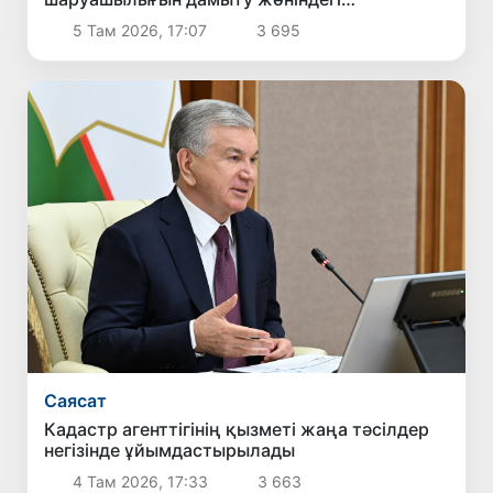
шаралармен танысты
5 Там 2026, 17:07
3 695
Саясат
Кадастр агенттігінің қызметі жаңа тәсілдер
негізінде ұйымдастырылады
4 Там 2026, 17:33
3 663