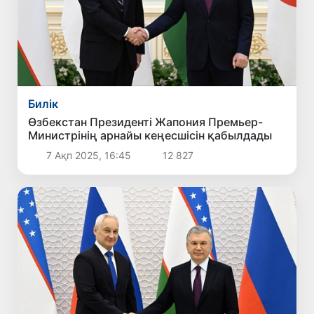
Билік
Өзбекстан Президенті Жапония Премьер-
Министрінің арнайы кеңесшісін қабылдады
7 Ақп 2025, 16:45
12 827