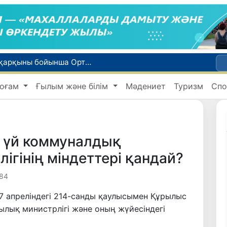
WTTC есебінде Өзбекстан туризмнің өсу қарқыны бойынша Орталық Азияда бірінші орынға шықты
Мүмкіндігі шектеулі талапкерлерге қабылдау емтихандарында қосымша уақыт беріледі
оғам
Ғылым және білім
Мәдениет
Туризм
Спо
 жүк пойызы жөнелтілді
Адам саудасынан зардап шеккен азаматтар әлеуметтік қызметтермен қамтылады
би дүниеге келді?
 үй коммуналдық
гінің міндеттері қандай?
184
7 апреліндегі 214-санды қаулысымен Құрылыс
лық министрлігі және оның жүйесіндегі