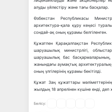
лицензиялауды және акционерлер нег
алуды үйлестіру және тағы басқалар.
Өзбекстан Республикасы Минист
архитектура-қала құру кеңесі турал
сондай-ақ оның құрамы белгіленген.
Құжатпен Қарақалпақстан Республи
шаруашылық министрлігі, облыст
шаруашылық бас басқармаларының,
жанындағы аумақтық архитектуралық-қ
оның үлгілерінің құрамы бекітілді.
Құжат Заң құжаттары мәліметтеріні
жылдың 18 апрелінен күшіне енді, деп
Бөлісу: