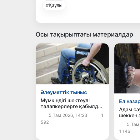
#Қаулы
Осы тақырыптағы материалдар
Әлеуметтік тыныс
Мүмкіндігі шектеулі
Ел наза
талапкерлерге қабылдау
Адам са
емтихандарында
шеккен 
5 Там 2026, 14:23
1
қосымша уақыт беріледі
әлеумет
592
5 Там
қызмет
1 146
қамтыл