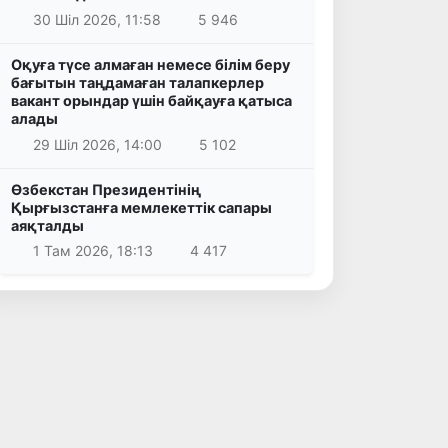
30 Шіл 2026, 11:58
5 946
Оқуға түсе алмаған немесе білім беру
бағытын таңдамаған талапкерлер
вакант орындар үшін байқауға қатыса
алады
29 Шіл 2026, 14:00
5 102
Өзбекстан Президентінің
Қырғызстанға мемлекеттік сапары
аяқталды
1 Там 2026, 18:13
4 417