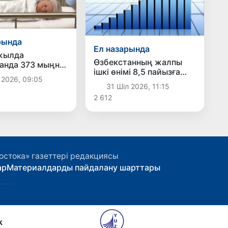
рында
Ел назарында
жылда
Өзбекстанның жалпы
анда 373 мыңнан
ішкі өнімі 8,5 пайызға
әби дүниеге
 2026, 09:05
өсті
31 Шіл 2026, 11:15
2 612
остока» газеттері редакциясы
ар
Материалдарды пайдалану шарттары
k