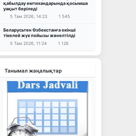
қабылдау емтихандарында қосымша
уақыт беріледі
5 Там 2026, 14:23
1 545
Беларусьтен Өзбекстанға екінші
тікелей жүк пойызы жөнелтілді
5 Там 2026, 11:24
1 126
Танымал жаңалықтар