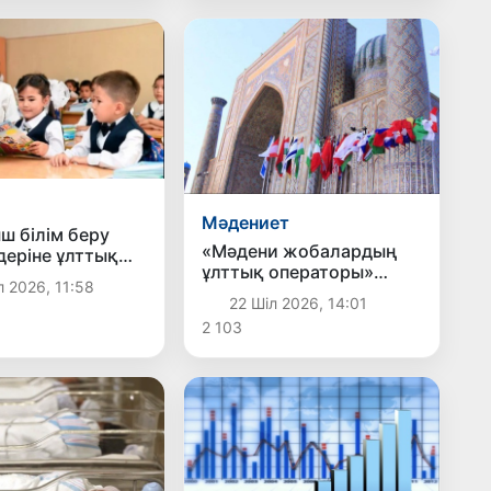
Мәдениет
ш білім беру
«Мәдени жобалардың
деріне ұлттық
ұлттық операторы»
кат беру
 2026, 11:58
мемлекеттік мекемесі
а емтихандарды
22 Шіл 2026, 14:01
құрылады
әртібі белгіленді
2 103