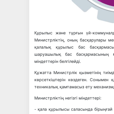
Құрылыс және тұрғын үй-коммунал
Министрліктің, оның басқарулары ме
қалалық құрылыс бас басқармас
шаруашылық бас басқармасының мі
міндеттерін белгілейді.
Құжатта Министрлік қызметінің тиімді
көрсеткіштерін көздеген. Сонымен
техникалық қамтамасыз ету механизмде
Министрліктің негізгі міндеттері:
- қала құрылысы саласында бірыңғай 