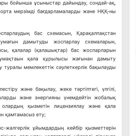
тары бойынша ұсыныстар дайындау, сондай-ақ,
 орта мерзімді бағдарламаларды және НҚҚ-ны
парлаудың бас схемасын, Қарақалпақстан
умағын дамытуды жоспарлау схемаларын,
ясы, қалалар (қалашықтар) бас жоспарларын
аумақтаын қала құрылысы жағынан дамыту
у туралы мемлекеттік сәулеткерлік бақылауды
тіру және бақылау, жеке тәртіптегі, үлгілі,
аларды және энергияны үнемдейтін жобалық
, олардың қызметін лицензиялау және қала
н қамтамасыз ету;
ыс-жалгерлік ұйымдардың кейбір қызметтерін