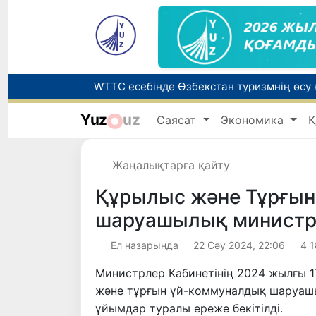
Yuz
uz
Саясат
Экономика
Қ
Беларусьтен Өзбекстанға екінші тікелей
Жаңалықтарға қайту
Жарты жылда Өзбекстанда қанша егіз сә
Құрылыс және Тұрғын
шаруашылық министрлі
Ел назарында
22 Сәу 2024, 22:06
4 
Министрлер Кабинетінің 2024 жылғы 1
және тұрғын үй-коммуналдық шаруашы
ұйымдар туралы ереже бекітілді.