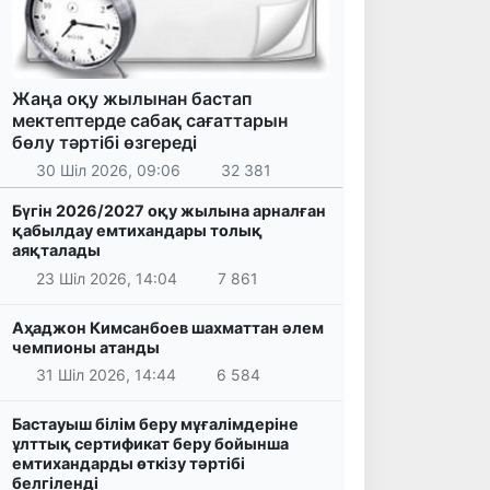
Жаңа оқу жылынан бастап
мектептерде сабақ сағаттарын
бөлу тәртібі өзгереді
30 Шіл 2026, 09:06
32 381
Бүгін 2026/2027 оқу жылына арналған
қабылдау емтихандары толық
аяқталады
23 Шіл 2026, 14:04
7 861
Аҳаджон Кимсанбоев шахматтан әлем
чемпионы атанды
31 Шіл 2026, 14:44
6 584
Бастауыш білім беру мұғалімдеріне
ұлттық сертификат беру бойынша
емтихандарды өткізу тәртібі
белгіленді