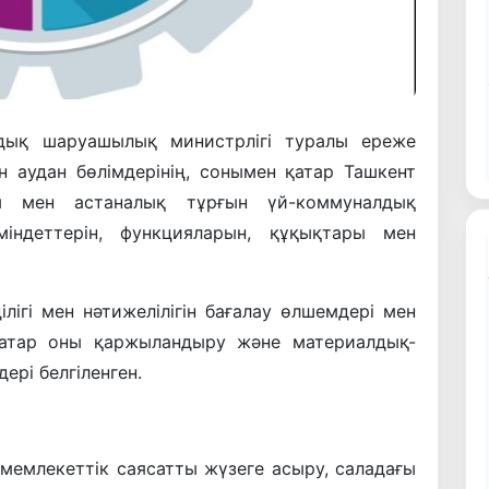
дық шаруашылық министрлігі туралы ереже
н аудан бөлімдерінің, сонымен қатар Ташкент
ы мен астаналық тұрғын үй-коммуналдық
ндеттерін, функцияларын, құқықтары мен
лігі мен нәтижелілігін бағалау өлшемдері мен
 қатар оны қаржыландыру және материалдық-
рі белгіленген.
мемлекеттік саясатты жүзеге асыру, саладағы