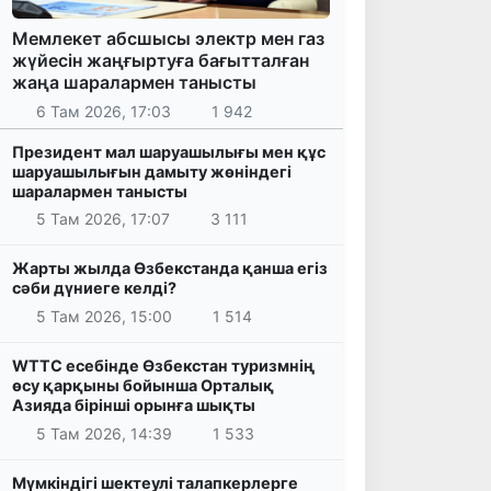
Мемлекет абсшысы электр мен газ
жүйесін жаңғыртуға бағытталған
жаңа шаралармен танысты
6 Там 2026, 17:03
1 942
Президент мал шаруашылығы мен құс
шаруашылығын дамыту жөніндегі
шаралармен танысты
5 Там 2026, 17:07
3 111
Жарты жылда Өзбекстанда қанша егіз
сәби дүниеге келді?
5 Там 2026, 15:00
1 514
WTTC есебінде Өзбекстан туризмнің
өсу қарқыны бойынша Орталық
Азияда бірінші орынға шықты
5 Там 2026, 14:39
1 533
Мүмкіндігі шектеулі талапкерлерге