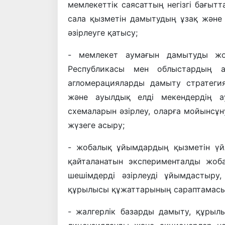
мемлекеттік саясаттың негізгі бағыт
сала қызметін дамытудың ұзақ және
әзірлеуге қатысу;
- мемлекет аумағын дамытуды жос
Республикасы мен облыстардың а
агломерацияларды дамыту стратеги
және ауылдық елді мекендердің 
схемаларын әзірлеу, оларға мойынсұн
жүзеге асыру;
- жобалық ұйымдардың қызметін үйлес
қайталанатын эксперименталды жоб
шешімдерді әзірлеуді ұйымдастыру
құрылысы құжаттарының сараптамасы
- жалгерлік базарды дамыту, құрыл