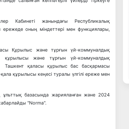
ізінде салынған көппәтерлі үйлерді тіркеуге
рлер Кабинеті жанындағы Республикалық
ы ережеде оның міндеттері мен функциялары,
касы Құрылыс және тұрғын үй-коммуналдық
ар құрылысы және тұрғын үй-коммуналдық
 Ташкент қаласы құрылыс бас басқармасы
ала құрылысы кеңесі туралы үлгілі ереже мен
ң ұльттық базасында жарияланған және 2024
 хабарлайды "Norma".