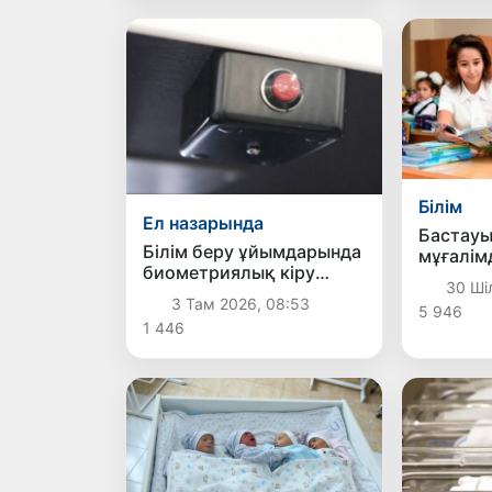
Білім
Ел назарында
Бастауы
Білім беру ұйымдарында
мұғалім
биометриялық кіру
сертифи
30 Шіл
жүйесі мен «дабыл»
бойынш
3 Там 2026, 08:53
5 946
түймелері енгізіледі
өткізу т
1 446