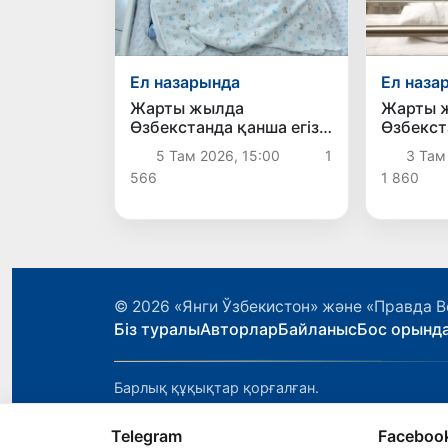
Ел назарында
Ел наза
Жарты жылда
Жарты 
Өзбекстанда қанша егіз
Өзбекст
сәби дүниеге келді?
астам с
5 Там 2026, 15:00
1
3 Там
келді
566
1 860
© 2026
«Янги Ўзбекистон» және «Правда В
Біз туралы
Авторлар
Байланыс
Бос орынд
Барлық құқықтар қорғалған.
Telegram
Faceboo