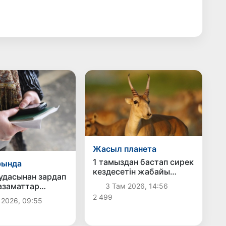
Жасыл планета
1 тамыздан бастап сирек
рында
кездесетін жабайы
удасынан зардап
жануарларды аулауға
азаматтар
3 Там 2026, 14:56
тыйым салынады
тік
2 499
 2026, 09:55
термен
ады