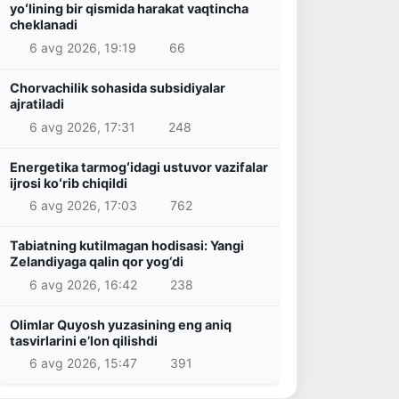
yoʻlining bir qismida harakat vaqtincha
cheklanadi
6 avg 2026, 19:19
66
Chorvachilik sohasida subsidiyalar
ajratiladi
6 avg 2026, 17:31
248
Energetika tarmogʻidagi ustuvor vazifalar
ijrosi koʻrib chiqildi
6 avg 2026, 17:03
762
Tabiatning kutilmagan hodisasi: Yangi
Zelandiyaga qalin qor yog‘di
6 avg 2026, 16:42
238
Olimlar Quyosh yuzasining eng aniq
tasvirlarini e’lon qilishdi
6 avg 2026, 15:47
391