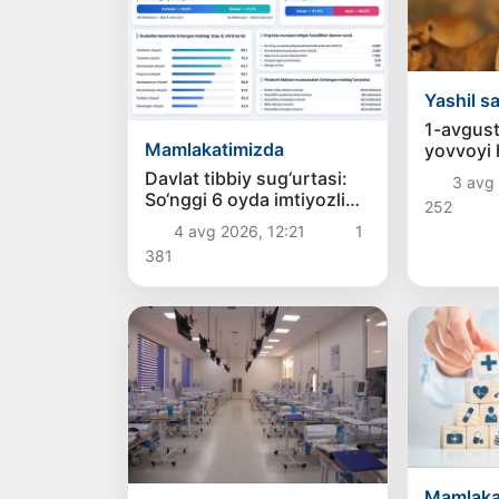
Yashil s
1-avgus
Mamlakatimizda
yovvoyi 
ovlash t
Davlat tibbiy sug‘urtasi:
3 avg
So‘nggi 6 oyda imtiyozli
252
toifadagi bemorlar uchun
4 avg 2026, 12:21
1
qancha mablag‘
381
yo‘naltirildi?
Mamlaka