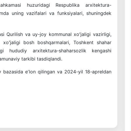
ahkamasi huzuridagi Respublika arxitektura-
omda uning vazifalari va funksiyalari, shuningdek
i Qurilish va uy-joy kommunal xoʻjaligi vazirligi,
l xoʻjaligi bosh boshqarmalari, Toshkent shahar
i hududiy arxitektura-shaharsozlik kengashi
munaviy tarkibi tasdiqlandi.
iy bazasida eʼlon qilingan va 2024-yil 18-apreldan