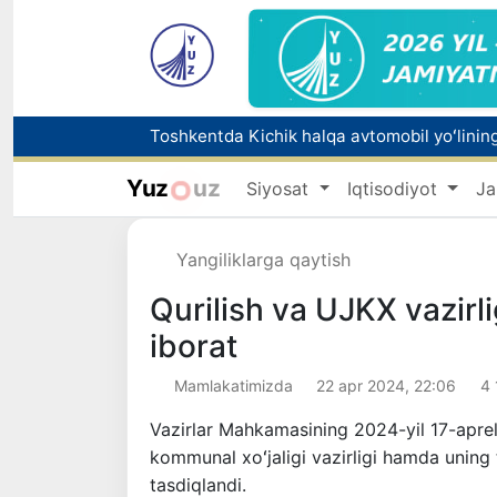
Chorvachilik sohasida subsidiyalar ajratilad
Yuz
uz
Siyosat
Iqtisodiyot
Ja
Tabiatning kutilmagan hodisasi: Yangi Zela
Olimlar Quyosh yuzasining eng aniq tasvirlar
Yangiliklarga qaytish
Toshkentda PPX inspektori 13 yoshli bolani
Qurilish va UJKX vazirli
iborat
Mamlakatimizda
22 apr 2024, 22:06
4 
Vazirlar Mahkamasining 2024-yil 17-apreld
kommunal xoʻjaligi vazirligi hamda uning t
tasdiqlandi.