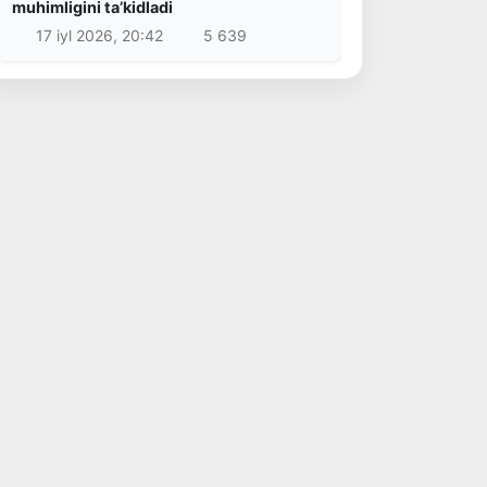
muhimligini taʼkidladi
17 iyl 2026, 20:42
5 639