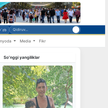
O`zb
nyoda
Media
Fikr
Soʻnggi yangiliklar