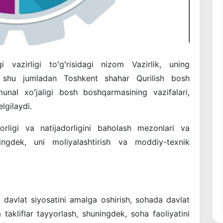
 vazirligi toʻgʻrisidagi nizom Vazirlik, uning
, shu jumladan Toshkent shahar Qurilish bosh
al xoʻjaligi bosh boshqarmasining vazifalari,
lgilaydi.
dorligi va natijadorligini baholash mezonlari va
ningdek, uni moliyalashtirish va moddiy-texnik
 davlat siyosatini amalga oshirish, sohada davlat
a takliflar tayyorlash, shuningdek, soha faoliyatini