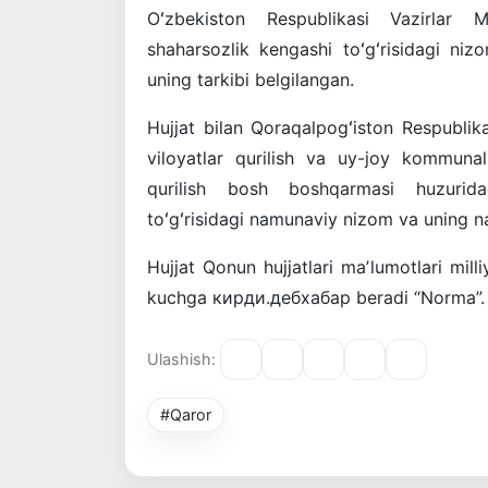
Oʻzbekiston Respublikasi Vazirlar M
shaharsozlik kengashi toʻgʻrisidagi niz
uning tarkibi belgilangan.
Hujjat bilan Qoraqalpogʻiston Respublikas
viloyatlar qurilish va uy-joy kommuna
qurilish bosh boshqarmasi huzuridag
toʻgʻrisidagi namunaviy nizom va uning na
Hujjat Qonun hujjatlari maʼlumotlari mill
kuchga кирди.дебхабар beradi “Norma”.
Ulashish:
#Qaror