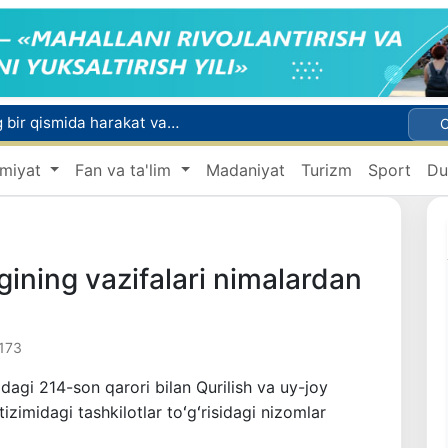
Toshkentda Kichik halqa avtomobil yoʻlining bir qismida harakat vaqtincha cheklanadi
i
miyat
Fan va ta'lim
Madaniyat
Turizm
Sport
Du
ndiyaga qalin qor yog‘di
ini e’lon qilishdi
 qutqarib qoldi
gining vazifalari nimalardan
173
agi 214-son qarori bilan Qurilish va uy-joy
izimidagi tashkilotlar toʻgʻrisidagi nizomlar