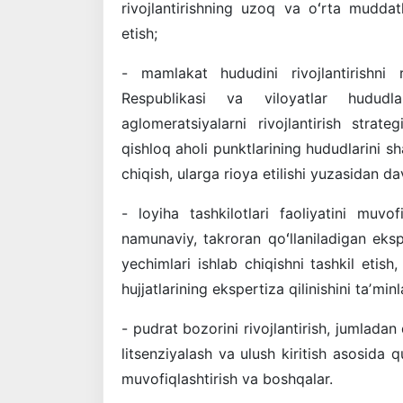
rivojlantirishning uzoq va oʻrta muddat
etish;
- mamlakat hududini rivojlantirishni 
Respublikasi va viloyatlar hududlarin
aglomeratsiyalarni rivojlantirish strate
qishloq aholi punktlarining hududlarini sha
chiqish, ularga rioya etilishi yuzasidan da
- loyiha tashkilotlari faoliyatini muvof
namunaviy, takroran qoʻllaniladigan eksp
yechimlari ishlab chiqishni tashkil etish
hujjatlarining ekspertiza qilinishini taʼminl
- pudrat bozorini rivojlantirish, jumladan 
litsenziyalash va ulush kiritish asosida 
muvofiqlashtirish va boshqalar.