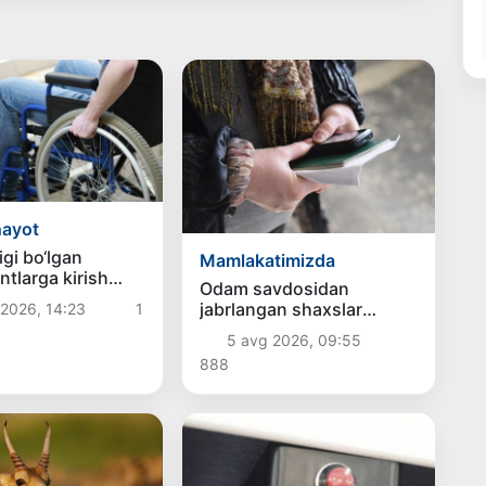
hayot
igi bo‘lgan
Mamlakatimizda
ntlarga kirish
Odam savdosidan
arida qo‘shimcha
jabrlangan shaxslar
2026, 14:23
1
ladi
ijtimoiy xizmatlar bilan
5 avg 2026, 09:55
qamrab olinadi
888