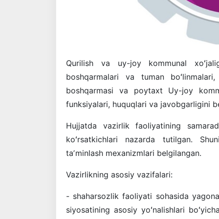
Qurilish va uy-joy kommunal xoʻjaligi
boshqarmalari va tuman boʻlinmalari
boshqarmasi va poytaxt Uy-joy kommun
funksiyalari, huquqlari va javobgarligini be
Hujjatda vazirlik faoliyatining samara
koʻrsatkichlari nazarda tutilgan. Shu
taʼminlash mexanizmlari belgilangan.
Vazirlikning asosiy vazifalari:
- shaharsozlik faoliyati sohasida yagona
siyosatining asosiy yoʻnalishlari boʻyich