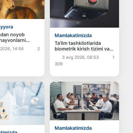
ayyora
tdan noyob
Mamlakatimizda
hayvonlarni
Ta’lim tashkilotlarida
aqiqlandi
biometrik kirish tizimi va
 2026, 14:56
2
“tashvish” tugmalari joriy
3 avg 2026, 08:53
1
etiladi
309
Mamlakatimizda
timizda