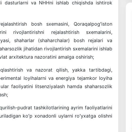
li dasturlarni va NHHni ishlab chiqishda ishtirok
rejalashtirish bosh sxemasini, Qoraqalpogʻiston
i rivojlantirishni rejalashtirish sxemalarini,
giyasi, shaharlar (shaharchalar) bosh rejalari va
harsozlik jihatidan rivojlantirish sxemalarini ishlab
vlat arxitektura nazoratini amalga oshirish;
iqlashtirish va nazorat qilish, yakka tartibdagi,
erimental loyihalarni va energiya tejamkor loyiha
, ular faoliyatini litsenziyalash hamda shaharsozlik
ash;
qurilish-pudrat tashkilotlarining ayrim faoliyatlarini
quriladigan koʻp xonadonli uylarni roʻyxatga olishni