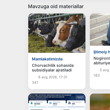
Mavzuga oid materiallar
Ijtimoiy 
Nogironl
Mamlakatimizda
abituriye
Chorvachilik sohasida
imtihonl
subsidiyalar ajratiladi
5 avg 
vaqt beri
183
6 avg 2026, 17:31
341