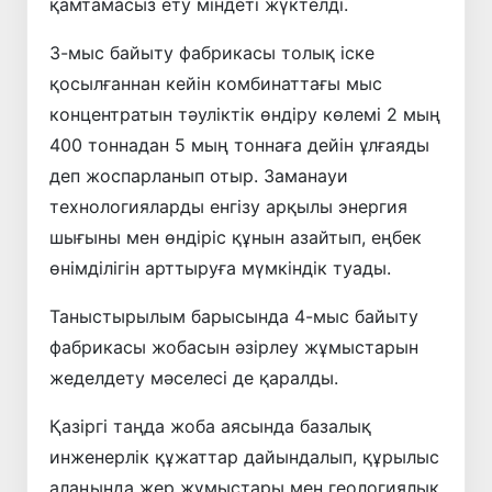
қамтамасыз ету міндеті жүктелді.
3-мыс байыту фабрикасы толық іске
қосылғаннан кейін комбинаттағы мыс
концентратын тәуліктік өндіру көлемі 2 мың
400 тоннадан 5 мың тоннаға дейін ұлғаяды
деп жоспарланып отыр. Заманауи
технологияларды енгізу арқылы энергия
шығыны мен өндіріс құнын азайтып, еңбек
өнімділігін арттыруға мүмкіндік туады.
Таныстырылым барысында 4-мыс байыту
фабрикасы жобасын әзірлеу жұмыстарын
жеделдету мәселесі де қаралды.
Қазіргі таңда жоба аясында базалық
инженерлік құжаттар дайындалып, құрылыс
алаңында жер жұмыстары мен геологиялық