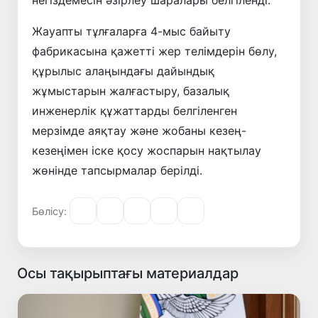
негіздемесін әзірлеу шаралары белгіленді.
Жауапты тұлғаларға 4-мыс байыту
фабрикасына қажетті жер телімдерін бөлу,
құрылыс алаңындағы дайындық
жұмыстарын жалғастыру, базалық
инженерлік құжаттарды белгіленген
мерзімде аяқтау және жобаны кезең-
кезеңімен іске қосу жоспарын нақтылау
жөнінде тапсырмалар берілді.
Бөлісу:
Осы тақырыптағы материалдар