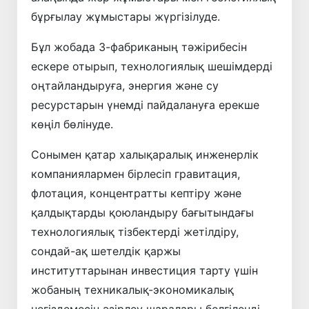
бұрғылау жұмыстары жүргізілуде.
Бұл жобада 3-фабриканың тәжірибесін
ескере отырып, технологиялық шешімдерді
оңтайландыруға, энергия және су
ресурстарын үнемді пайдалануға ерекше
көңіл бөлінуде.
Сонымен қатар халықаралық инженерлік
компаниялармен бірлесіп гравитация,
флотация, концентратты кептіру және
қалдықтарды қоюландыру бағытындағы
технологиялық тізбектерді жетілдіру,
сондай-ақ шетелдік қаржы
институттарынан инвестиция тарту үшін
жобаның техникалық-экономикалық