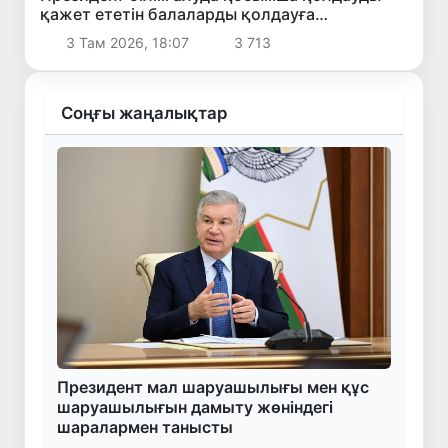
қажет ететін балаларды қолдауға
бағытталған ұсыныстармен танысты
3 Там 2026, 18:07
3 713
Соңғы жаңалықтар
Президент мал шаруашылығы мен құс
шаруашылығын дамыту жөніндегі
шаралармен танысты