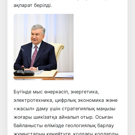
ақпарат берілді.
Алдыңғы
Келесі
Бүгінде мыс өнеркәсіп, энергетика,
электротехника, цифрлық экономика және
«жасыл» даму үшін стратегиялық маңызы
жоғары шикізатқа айналып отыр. Осыған
байланысты елімізде геологиялық барлау
жұмыстарын кеңейтуге, қолдағы қорларды