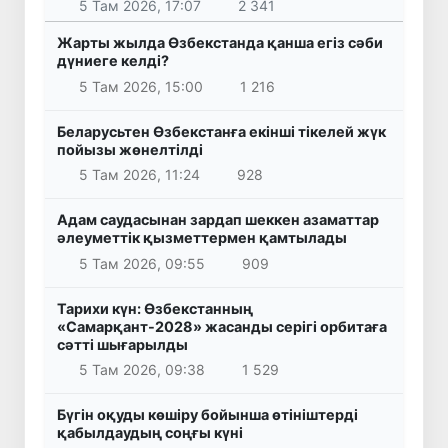
5 Там 2026, 17:07
2 341
Жарты жылда Өзбекстанда қанша егіз сәби
дүниеге келді?
5 Там 2026, 15:00
1 216
Беларусьтен Өзбекстанға екінші тікелей жүк
пойызы жөнелтілді
5 Там 2026, 11:24
928
Адам саудасынан зардап шеккен азаматтар
әлеуметтік қызметтермен қамтылады
5 Там 2026, 09:55
909
Тарихи күн: Өзбекстанның
«Самарқант-2028» жасанды серігі орбитаға
сәтті шығарылды
5 Там 2026, 09:38
1 529
Бүгін оқуды көшіру бойынша өтініштерді
қабылдаудың соңғы күні