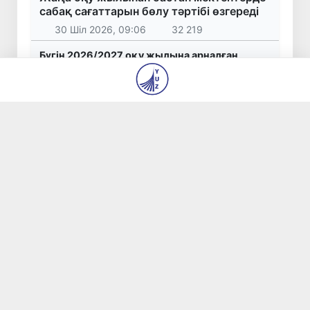
сабақ сағаттарын бөлу тәртібі өзгереді
30 Шіл 2026, 09:06
32 219
Бүгін 2026/2027 оқу жылына арналған
қабылдау емтихандары толық аяқталады
23 Шіл 2026, 14:04
7 541
Аҳаджон Кимсанбоев шахматтан әлем
чемпионы атанды
31 Шіл 2026, 14:44
6 455
Бастауыш білім беру мұғалімдеріне ұлттық
сертификат беру бойынша емтихандарды
өткізу тәртібі белгіленді
30 Шіл 2026, 11:58
5 834
Өзбекстан Президенті Әзербайжанның
экономика министрін қабылдады
17 Шіл 2026, 20:42
5 683