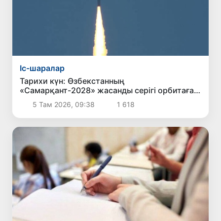
Іс-шаралар
Тарихи күн: Өзбекстанның
«Самарқант-2028» жасанды серігі орбитаға
сәтті шығарылды
5 Там 2026, 09:38
1 618