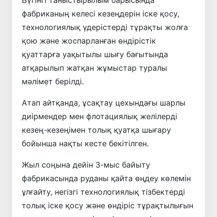
Бүгінгі таныстырылым барысында
фабриканың келесі кезеңдерін іске қосу,
технологиялық үдерістерді тұрақты жолға
қою және жоспарланған өндірістік
қуаттарға уақытылы шығу бағытында
атқарылып жатқан жұмыстар туралы
мәлімет берілді.
Атап айтқанда, ұсақтау цехындағы шарлы
диірмендер мен флотациялық желілерді
кезең-кезеңімен толық қуатқа шығару
бойынша нақты кесте бекітілген.
Жыл соңына дейін 3-мыс байыту
фабрикасында руданы қайта өңдеу көлемін
ұлғайту, негізгі технологиялық тізбектерді
толық іске қосу және өндіріс тұрақтылығын