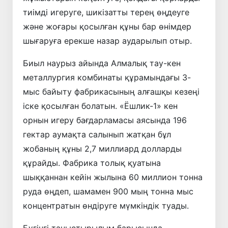
тиімді игеруге, шикізатты терең өңдеуге
және жоғары қосылған құны бар өнімдер
шығаруға ерекше назар аударылып отыр.
Биыл наурыз айында Алмалық тау-кен
металлургия комбинаты құрамындағы 3-
мыс байыту фабрикасының алғашқы кезеңі
іске қосылған болатын. «Ёшлик-1» кен
орнын игеру бағдарламасы аясында 196
гектар аумақта салынып жатқан бұл
жобаның құны 2,7 миллиард долларды
құрайды. Фабрика толық қуатына
шыққаннан кейін жылына 60 миллион тонна
руда өңдеп, шамамен 900 мың тонна мыс
концентратын өндіруге мүмкіндік туады.