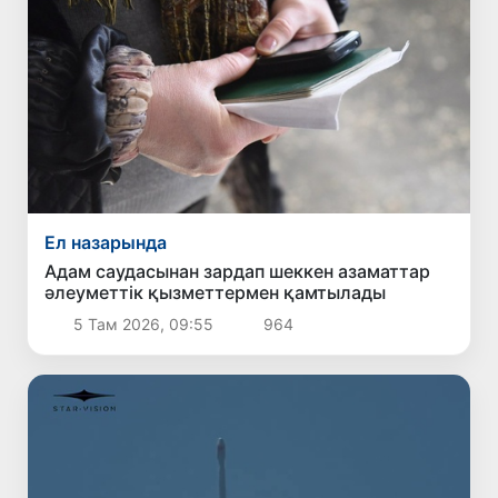
Ел назарында
Адам саудасынан зардап шеккен азаматтар
әлеуметтік қызметтермен қамтылады
5 Там 2026, 09:55
964