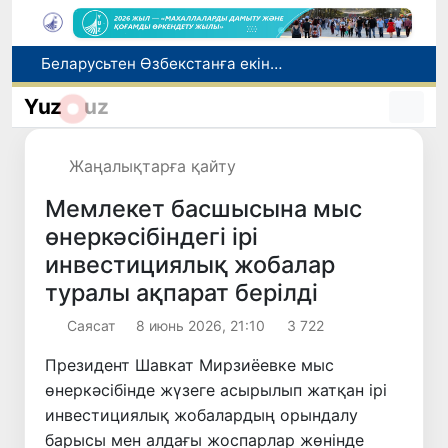
Беларусьтен Өзбекстанға екінші тікелей жүк пойызы жөнелтілді
Адам саудасынан зардап шеккен азаматтар әлеуметтік қызметтермен қамтылады
Yuz
uz
Тарихи күн: Өзбекстанның «Самарқант-2028» жасанды серігі орбитаға сәтті шығарылды
Бүгін оқуды көшіру бойынша өтініштерді қабылдаудың соңғы күні
Жаңалықтарға қайту
Жарты жылда Өзбекстанда қанша егіз сәби дүниеге келді?
Мемлекет басшысына мыс
өнеркәсібіндегі ірі
инвестициялық жобалар
туралы ақпарат берілді
Саясат
8 июнь 2026, 21:10
3 722
Президент Шавкат Мирзиёевке мыс
өнеркәсібінде жүзеге асырылып жатқан ірі
инвестициялық жобалардың орындалу
барысы мен алдағы жоспарлар жөнінде