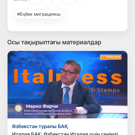
#Еңбек миграциясы
Осы тақырыптағы материалдар
Өзбекстан туралы БАҚ
Италия БАҚ: Өзбекстан Италия үшін сенімді