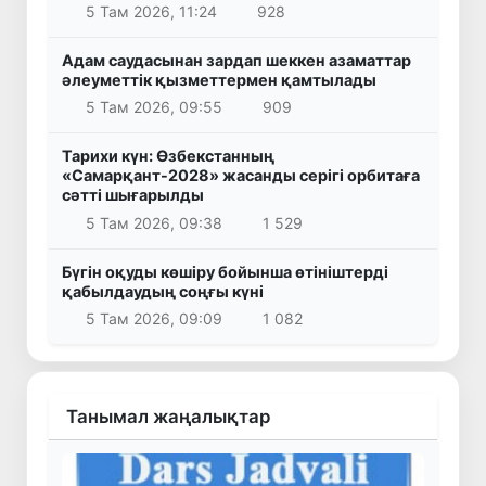
5 Там 2026, 11:24
928
Адам саудасынан зардап шеккен азаматтар
әлеуметтік қызметтермен қамтылады
5 Там 2026, 09:55
909
Тарихи күн: Өзбекстанның
«Самарқант-2028» жасанды серігі орбитаға
сәтті шығарылды
5 Там 2026, 09:38
1 529
Бүгін оқуды көшіру бойынша өтініштерді
қабылдаудың соңғы күні
5 Там 2026, 09:09
1 082
Танымал жаңалықтар