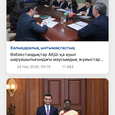
Халықаралық ынтымақтастық
Өзбекстандықтар АҚШ-қа ауыл
шаруашылығындағы маусымдық жұмыстарға
жіберіледі
24 Нау 2026, 09:19
11 884