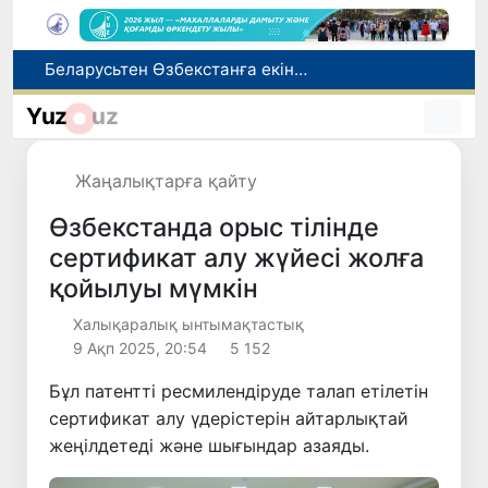
Беларусьтен Өзбекстанға екінші тікелей жүк пойызы жөнелтілді
Адам саудасынан зардап шеккен азаматтар әлеуметтік қызметтермен қамтылады
Yuz
uz
Тарихи күн: Өзбекстанның «Самарқант-2028» жасанды серігі орбитаға сәтті шығарылды
Бүгін оқуды көшіру бойынша өтініштерді қабылдаудың соңғы күні
Жаңалықтарға қайту
Жарты жылда Өзбекстанда қанша егіз сәби дүниеге келді?
Өзбекстанда орыс тілінде
сертификат алу жүйесі жолға
қойылуы мүмкін
Халықаралық ынтымақтастық
9 Ақп 2025, 20:54
5 152
Бұл патентті ресмилендіруде талап етілетін
сертификат алу үдерістерін айтарлықтай
жеңілдетеді және шығындар азаяды.