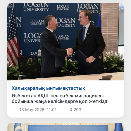
Халықаралық ынтымақтастық
Өзбекстан АҚШ-пен еңбек миграциясы
бойынша жаңа келісімдерге қол жеткізді
13 Мау 2026, 11:01
4 293