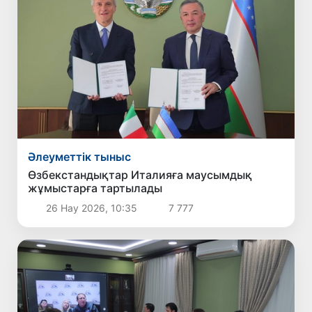
Әлеуметтік тыныс
Өзбекстандықтар Италияға маусымдық
жұмыстарға тартылады
26 Нау 2026, 10:35
7 777