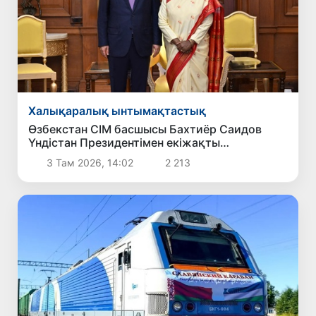
Халықаралық ынтымақтастық
Өзбекстан СІМ басшысы Бахтиёр Саидов
Үндістан Президентімен екіжақты
байланыстарды нығайту мәселелерін
3 Там 2026, 14:02
2 213
талқылады