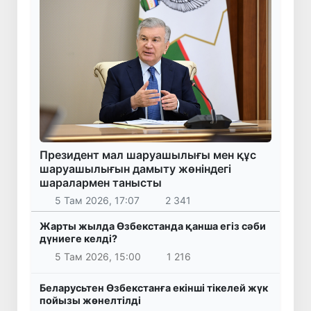
Президент мал шаруашылығы мен құс
шаруашылығын дамыту жөніндегі
шаралармен танысты
5 Там 2026, 17:07
2 341
Жарты жылда Өзбекстанда қанша егіз сәби
дүниеге келді?
5 Там 2026, 15:00
1 216
Беларусьтен Өзбекстанға екінші тікелей жүк
пойызы жөнелтілді