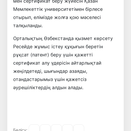
мен сертификат беру жүйесін Қазан
Мемлекеттік университетімен бірлесе
отырып, елімізде жолға қою мәселесі
талқыланды.
Орталықтың Өзбекстанда қызмет көрсету
Ресейде жұмыс істеу құқығын беретін
рұқсат (патент) беру үшін қажетті
сертификат алу үдерісін айтарлықтай
жеңілдетеді, шығындар азаяды,
отандастарымыз үшін қажетсіз
әурешіліктердің алдын алады.
Бөлісу: