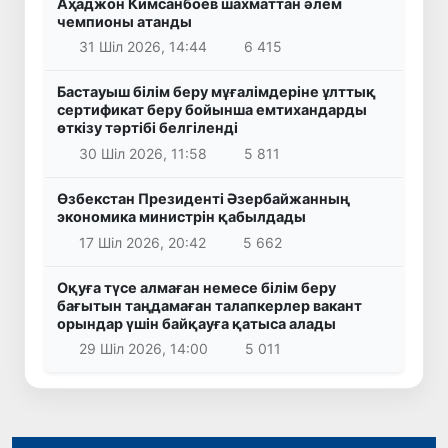
Аҳаджон Кимсанбоев шахматтан әлем
чемпионы атанды
31 Шіл 2026, 14:44
6 415
Бастауыш білім беру мұғалімдеріне ұлттық
сертификат беру бойынша емтихандарды
өткізу тәртібі белгіленді
30 Шіл 2026, 11:58
5 811
Өзбекстан Президенті Әзербайжанның
экономика министрін қабылдады
17 Шіл 2026, 20:42
5 662
Оқуға түсе алмаған немесе білім беру
бағытын таңдамаған талапкерлер вакант
орындар үшін байқауға қатыса алады
29 Шіл 2026, 14:00
5 011