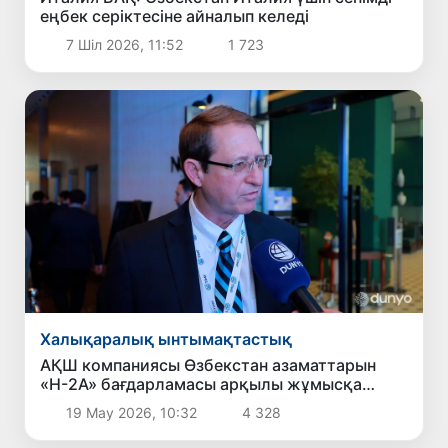
еңбек серіктесіне айналып келеді
7 Шіл 2026, 11:52
1 723
Халықаралық ынтымақтастық
АҚШ компаниясы Өзбекстан азаматтарын
«H-2A» бағдарламасы арқылы жұмысқа
тартуды кеңейтпек
19 Мау 2026, 10:32
4 328