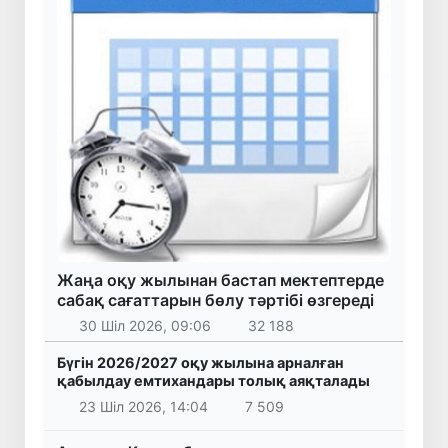
Жаңа оқу жылынан бастап мектептерде
сабақ сағаттарын бөлу тәртібі өзгереді
30 Шіл 2026, 09:06
32 188
Бүгін 2026/2027 оқу жылына арналған
қабылдау емтихандары толық аяқталады
23 Шіл 2026, 14:04
7 509