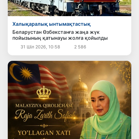
Халықаралық ынтымақтастық
Беларустан Өзбекстанға жаңа жүк
пойызының қатынауы жолға қойылды
31 Шіл 2026, 10:58
2 586