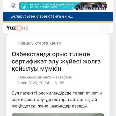
Адам саудасынан зардап шеккен азаматтар әлеуметтік қызметтермен қамтылады
Тарихи күн: Өзбекстанның «Самарқант-2028» жасанды серігі орбитаға сәтті шығарылды
Yuz
uz
Бүгін оқуды көшіру бойынша өтініштерді қабылдаудың соңғы күні
Жарты жылда Өзбекстанда қанша егіз сәби дүниеге келді?
Жаңалықтарға қайту
Беларусьтен Өзбекстанға екінші тікелей жүк пойызы жөнелтілді
Өзбекстанда орыс тілінде
сертификат алу жүйесі жолға
қойылуы мүмкін
Халықаралық ынтымақтастық
9 Ақп 2025, 20:54
5 155
Бұл патентті ресмилендіруде талап етілетін
сертификат алу үдерістерін айтарлықтай
жеңілдетеді және шығындар азаяды.