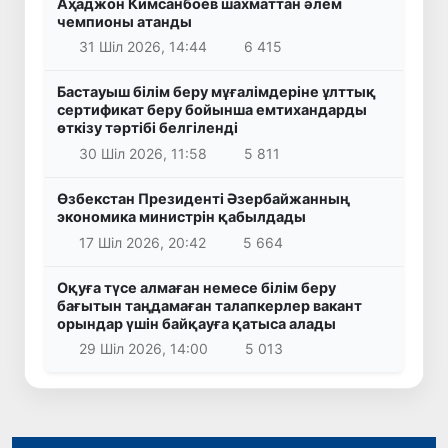
Аҳаджон Кимсанбоев шахматтан әлем
чемпионы атанды
31 Шіл 2026, 14:44
6 415
Бастауыш білім беру мұғалімдеріне ұлттық
сертификат беру бойынша емтихандарды
өткізу тәртібі белгіленді
30 Шіл 2026, 11:58
5 811
Өзбекстан Президенті Әзербайжанның
экономика министрін қабылдады
17 Шіл 2026, 20:42
5 664
Оқуға түсе алмаған немесе білім беру
бағытын таңдамаған талапкерлер вакант
орындар үшін байқауға қатыса алады
29 Шіл 2026, 14:00
5 013