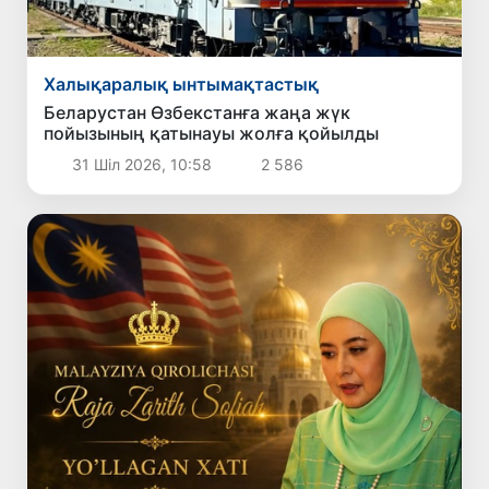
Халықаралық ынтымақтастық
Беларустан Өзбекстанға жаңа жүк
пойызының қатынауы жолға қойылды
31 Шіл 2026, 10:58
2 586