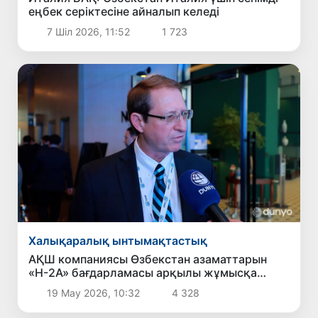
еңбек серіктесіне айналып келеді
7 Шіл 2026, 11:52
1 723
Халықаралық ынтымақтастық
АҚШ компаниясы Өзбекстан азаматтарын
«H-2A» бағдарламасы арқылы жұмысқа
тартуды кеңейтпек
19 Мау 2026, 10:32
4 328