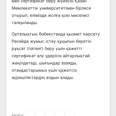
мен сертификат беру жүйесін Қазан
Мемлекеттік университетімен бірлесе
отырып, елімізде жолға қою мәселесі
талқыланды.
Орталықтың Өзбекстанда қызмет көрсету
Ресейде жұмыс істеу құқығын беретін
рұқсат (патент) беру үшін қажетті
сертификат алу үдерісін айтарлықтай
жеңілдетеді, шығындар азаяды,
отандастарымыз үшін қажетсіз
әурешіліктердің алдын алады.
Бөлісу: