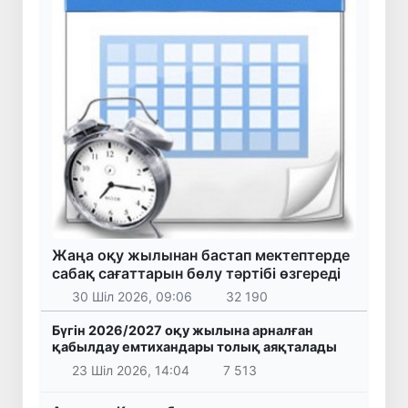
Жаңа оқу жылынан бастап мектептерде
сабақ сағаттарын бөлу тәртібі өзгереді
30 Шіл 2026, 09:06
32 190
Бүгін 2026/2027 оқу жылына арналған
қабылдау емтихандары толық аяқталады
23 Шіл 2026, 14:04
7 513