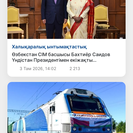
Халықаралық ынтымақтастық
Өзбекстан СІМ басшысы Бахтиёр Саидов
Үндістан Президентімен екіжақты
байланыстарды нығайту мәселелерін
3 Там 2026, 14:02
2 213
талқылады