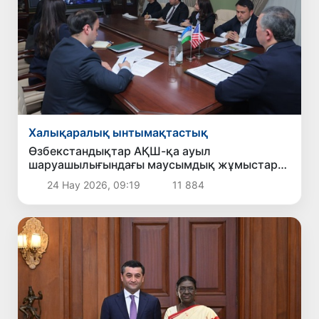
Халықаралық ынтымақтастық
Өзбекстандықтар АҚШ-қа ауыл
шаруашылығындағы маусымдық жұмыстарға
жіберіледі
24 Нау 2026, 09:19
11 884