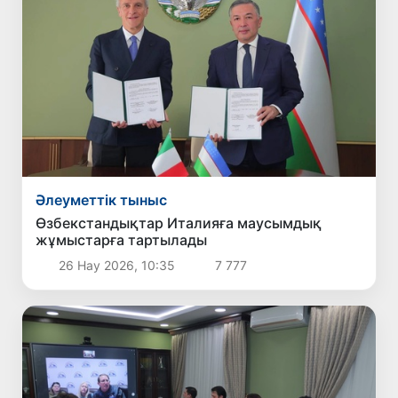
Әлеуметтік тыныс
Өзбекстандықтар Италияға маусымдық
жұмыстарға тартылады
26 Нау 2026, 10:35
7 777