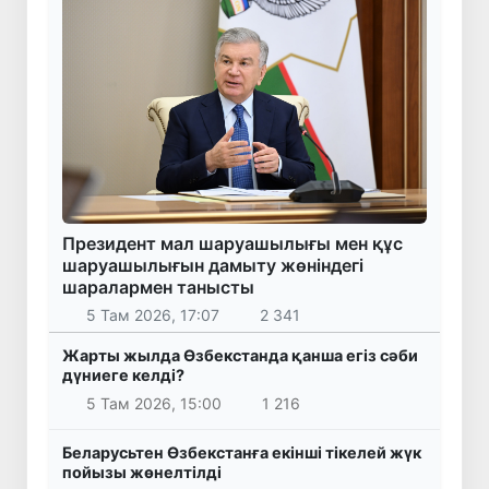
Президент мал шаруашылығы мен құс
шаруашылығын дамыту жөніндегі
шаралармен танысты
5 Там 2026, 17:07
2 341
Жарты жылда Өзбекстанда қанша егіз сәби
дүниеге келді?
5 Там 2026, 15:00
1 216
Беларусьтен Өзбекстанға екінші тікелей жүк
пойызы жөнелтілді