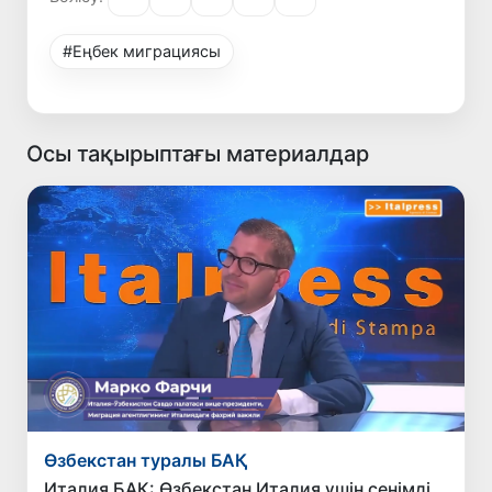
#Еңбек миграциясы
Осы тақырыптағы материалдар
Өзбекстан туралы БАҚ
Италия БАҚ: Өзбекстан Италия үшін сенімді