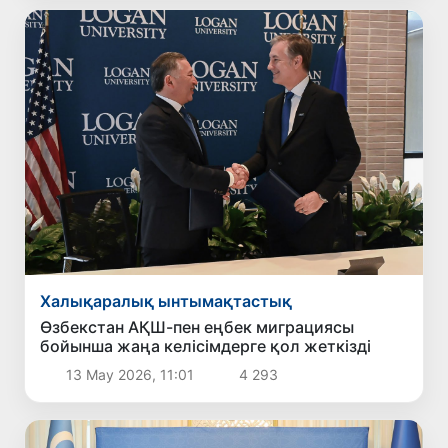
Халықаралық ынтымақтастық
Өзбекстан АҚШ-пен еңбек миграциясы
бойынша жаңа келісімдерге қол жеткізді
13 Мау 2026, 11:01
4 293