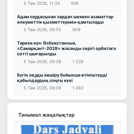
5 Там 2026, 11:24
928
Адам саудасынан зардап шеккен азаматтар
әлеуметтік қызметтермен қамтылады
5 Там 2026, 09:55
909
Тарихи күн: Өзбекстанның
«Самарқант-2028» жасанды серігі орбитаға
сәтті шығарылды
5 Там 2026, 09:38
1 529
Бүгін оқуды көшіру бойынша өтініштерді
қабылдаудың соңғы күні
5 Там 2026, 09:09
1 082
Танымал жаңалықтар