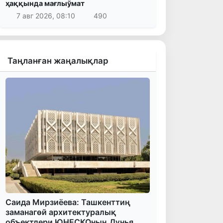
ҳаққында мағлыўмат
7 авг 2026, 08:10
490
Таңланған жаңалықлар
Саида Мирзиёева: Ташкенттиң
заманагөй архитектуралық
объектлери ЮНЕСКОның Дүнья