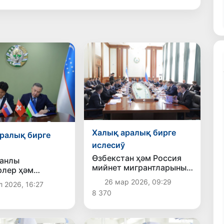
Халық аралық бирге
ралық бирге
ислесиў
Өзбекстан ҳәм Россия
танлы
мийнет мигрантларының
лер ҳәм
ҳуқықларын қорғаў
ийкелер ЕА
26 мар 2026, 09:29
л 2026, 16:27
бойынша биргеликтеги
етлеринде
8 370
илажларды келисип
слеў ушын жаңа
алды
тларға ийе