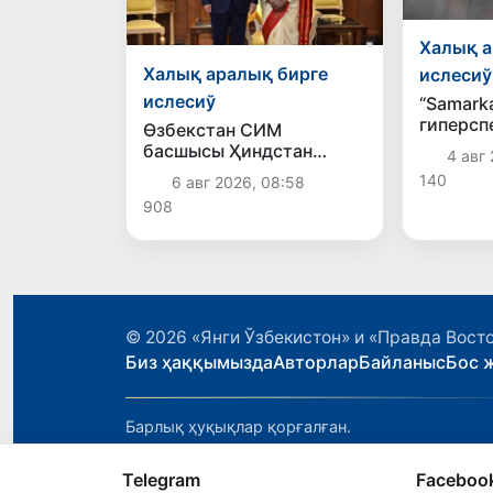
Халық а
Халық аралық бирге
ислесиў
ислесиў
“Samark
гиперсп
Өзбекстан СИМ
орбитағ
басшысы Ҳиндстан
4 авг 
шығары
басшылары менен
140
6 авг 2026, 08:58
сөйлесиўлер өткерди
908
Өзбекстан-Ҳиндстан
бизнес форумында
қатнасты
© 2026
«Янги Ўзбекистон» и «Правда Вост
Биз ҳаққымызда
Авторлар
Байланыс
Бос 
Барлық ҳуқықлар қорғалған.
Telegram
Faceboo