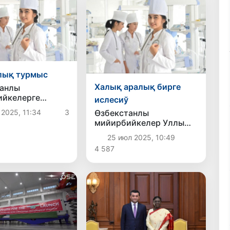
лық турмыс
Халық аралық бирге
танлы
ийкелерге
ислесиў
а ислеў
 2025, 11:34
3
Өзбекстанлы
яты жаратылды
мийирбийкелер Уллы
Британия денсаўлықты
25 июл 2025, 10:49
сақлаў системасында
4 587
жумысқа тартылыўы
мүмкин