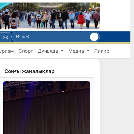
Ққ
уризм
Спорт
Дүньяда
Медиа
Пикир
Соңғы жаңалықлар