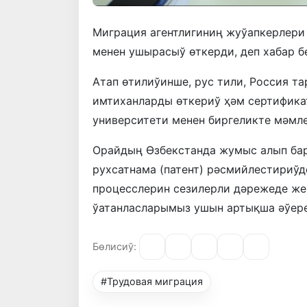
Миграция агентлигиниң жуўапкерлери
менен ушырасыў өткерди, деп хабар б
Атап өтилиўинше, рус тили, Россия 
имтиханларды өткериў ҳәм сертифика
университети менен биргеликте мәмл
Орайдың Өзбекстанда жумыс алып ба
рухсатнама (патент) рәсмийлестириўд
процесслерин сезилерли дәрежеде же
ўатанласларымыз ушын артықша әўер
Бөлисиў:
#Трудовая миграция