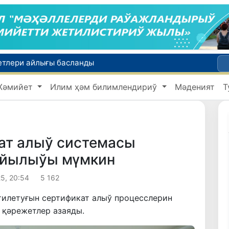
етлери айлығы басланды
Июль айында Миграция агентлигиниң Москва қаласындағы ўәкилханасы 1 мың 800 ден аслам Өзбекстан пуқараларына жәрдем көрсетти
Жәмийет
Илим ҳәм билимлендириў
Мәденият
Т
Өзбекстан сайланды командасы Астана қаласында өткерилип атырған "Келешек ойынлары - 2026" спорт жарысларының шерек финалына шықты
 мағлыўмат
Ташкент аўыр атлетика бойынша Азия чемпионатына таярланбақта
ат алыў системасы
ойылыўы мүмкин
5, 20:54
5 162
тилетуғын сертификат алыў процесслерин
 қәрежетлер азаяды.