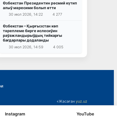
Өзбекстан Президентин рәсмий күтип
алыў мәресими болып өтти
30 июл 2026, 14:22
4 277
Өзбекстан – Қырғызстан көп
тәреплеме бирге ислесиўин
раўажландырыўдың тийкарғы
бағдарлары додаланды
30 июл 2026, 14:59
4 005
ри
«Жасаған
yuz.uz
Instagram
YouTube