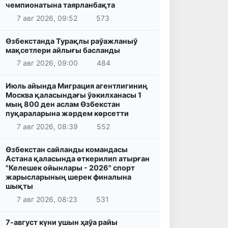
чемпионатына таярланбақта
7 авг 2026, 09:52
573
Өзбекстанда Турақлы раўажланыў
мақсетлери айлығы басланды
7 авг 2026, 09:00
484
Июль айында Миграция агентлигиниң
Москва қаласындағы ўәкилханасы 1
мың 800 ден аслам Өзбекстан
пуқараларына жәрдем көрсетти
7 авг 2026, 08:39
552
Өзбекстан сайланды командасы
Астана қаласында өткерилип атырған
"Келешек ойынлары - 2026" спорт
жарысларының шерек финалына
шықты
7 авг 2026, 08:23
531
7-август күни ушын ҳаўа райы