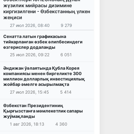
жүзилик мийрасы дизимине
киргизилгени - Өзбекстанның үлкен
жеңиси
27 июл 2026, 08:40
9 279
Сенатта латын графикасына
тийкарланған өзбек әлипбесиндеги
өзгерислер додаланды
25 июл 2026, 09:22
6 051
Әндижан ўәлаятында Қубла Корея
компаниясы менен биргеликте 300
миллион долларлық инвестициялық
жойбар әмелге асырылмақта
27 июл 2026, 15:45
5 414
Өзбекстан Президентиниң
Қырғызстанға мәмлекетлик сапары
жуўмақланды
1 авг 2026, 18:13
4 360