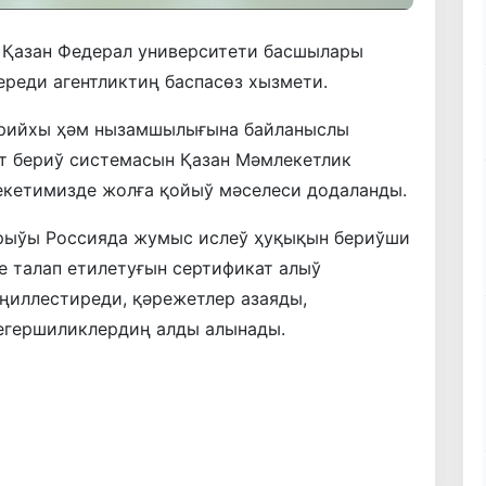
 Қазан Федерал университети басшылары
ереди агентликтиң баспасөз хызмети.
тарийхы ҳәм нызамшылығына байланыслы
т бериў системасын Қазан Мәмлекетлик
екетимизде жолға қойыў мәселеси додаланды.
рыўы Россияда жумыс ислеў ҳуқықын бериўши
е талап етилетуғын сертификат алыў
ңиллестиреди, қәрежетлер азаяды,
егершиликлердиң алды алынады.