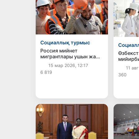
Социаллық турмыс
Социал
Россия мийнет
Өзбекс
мигрантлары ушын жаңа
мийирб
қағыйдалар енгизеди
Италияд
15 мар 2026, 12:17
11 авг
имкани
6 819
360