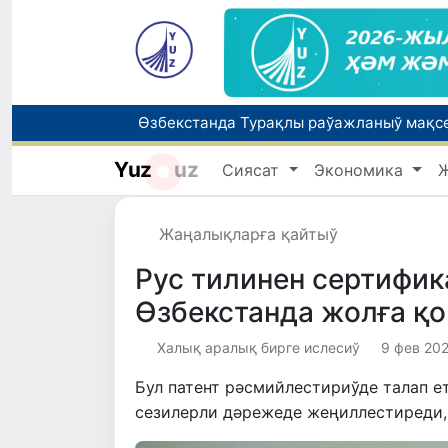
Өзбекстанда Турақлы раўажланыў мақс
Yuz
uz
Сиясат
Экономика
7-август күни ушын ҳаўа райы ҳаққында
Жаңалықларға қайтыў
Рус тилинен сертифик
Өзбекстанда жолға қ
Халық аралық бирге ислесиў
9 фев 202
Бул патент рәсмийлестириўде талап е
сезилерли дәрежеде жеңиллестиреди,