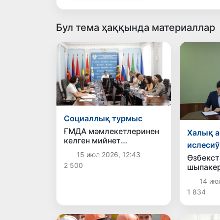
Бул тема ҳаққында материаллар
Социаллық турмыс
ҒМДА мәмлекетлеринен
Халық а
келген мийнет
ислесиў
мигрантлары
15 июл 2026, 12:43
Өзбекс
медициналық қорғаўдың
2 500
шыпакер
қосымша
мийирб
кепилликлерине ийе
14 ию
мәмлек
болады
1 834
жумыс и
имкания
болады