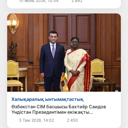
10 июнь 2026, 10:54
2 892
Халықаралық ынтымақтастық
Өзбекстан СІМ басшысы Бахтиёр Саидов
Үндістан Президентімен екіжақты
байланыстарды нығайту мәселелерін
3 Там 2026, 14:02
2 450
талқылады