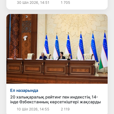
жаңа басым бағыттары белгіленді
30 Шіл 2026, 14:51
1 705
Ел назарында
20 халықаралық рейтинг пен индекстің 14-
інде Өзбекстанның көрсеткіштері жақсарды
10 Шіл 2026, 14:55
2 119