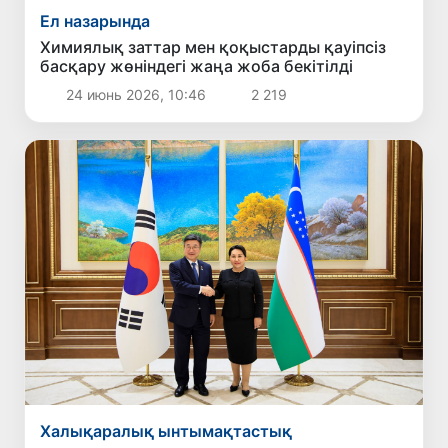
Ел назарында
Химиялық заттар мен қоқыстарды қауіпсіз
басқару жөніндегі жаңа жоба бекітілді
24 июнь 2026, 10:46
2 219
Халықаралық ынтымақтастық