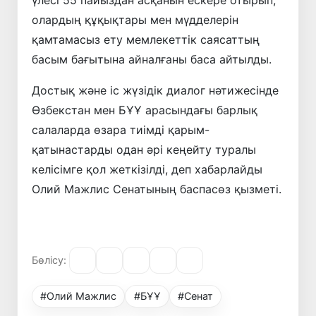
олардың құқықтары мен мүдделерін
қамтамасыз ету мемлекеттік саясаттың
басым бағытына айналғаны баса айтылды.
Достық және іс жүзідік диалог нәтижесінде
Өзбекстан мен БҰҰ арасындағы барлық
салаларда өзара тиімді қарым-
қатынастарды одан әрі кеңейту туралы
келісімге қол жеткізілді, деп хабарлайды
Олий Мажлис Сенатының баспасөз қызметі.
Бөлісу:
#Олий Мажлис
#БҰҰ
#Сенат