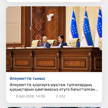
Әлеуметтік тыныс
Әлеуметтік қорғауға мұқтаж тұлғалардың
құқықтарын қамтамасыз етуге бағытталған
заң мақұлданды
9 Шіл 2026, 14:09
2 332