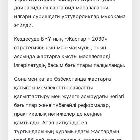
доирасида ёшларга оид масалаларни
илгари суришдаги устуворликлар муҳокама
этилди.
Кездесуде БҰҰ-ның «Жастар – 2030»
стратегиясының мән-мазмұны, оның
аясында жастарға қысты мәселеларді
ілгерілетудің басым бағыттары талқыланды.
Сонымен қатар Өзбекстанда жастарға
қатысты мемлекеттік саясатты
қалыптастыру мен жүзеге асырудағы негізгі
бағыттар және түбегейлі реформалар,
практикалық нәтижелер де кеңінен
қамтылды. Атап айтқанда, ел
тұрғындарының құрамындағы жастардың
үлесі 55 пайыздан асқанын ескере отырып,