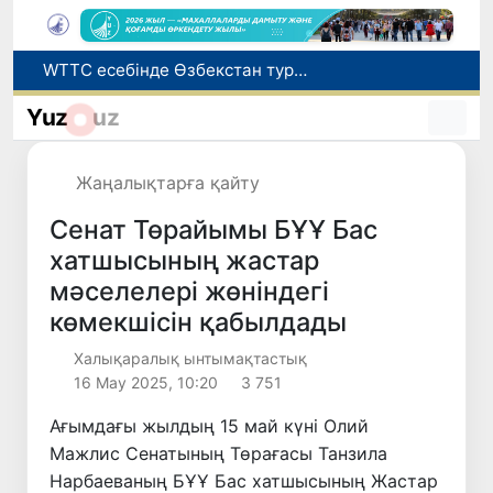
Мүмкіндігі шектеулі талапкерлерге қабылдау емтихандарында қосымша уақыт беріледі
Беларусьтен Өзбекстанға екінші тікелей жүк пойызы жөнелтілді
Yuz
uz
Адам саудасынан зардап шеккен азаматтар әлеуметтік қызметтермен қамтылады
Жарты жылда Өзбекстанда қанша егіз сәби дүниеге келді?
Жаңалықтарға қайту
WTTC есебінде Өзбекстан туризмнің өсу қарқыны бойынша Орталық Азияда бірінші орынға шықты
Сенат Төрайымы БҰҰ Бас
хатшысының жастар
мәселелері жөніндегі
көмекшісін қабылдады
Халықаралық ынтымақтастық
16 Мау 2025, 10:20
3 751
Ағымдағы жылдың 15 май күні Олий
Мажлис Сенатының Төрағасы Танзила
Нарбаеваның БҰҰ Бас хатшысының Жастар