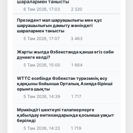
шаралармен танысты
6 Там 2026, 17:03
2 320
Президент мал шаруашылығы мен құс
шаруашылығын дамыту жөніндегі
шаралармен танысты
5 Там 2026, 17:07
3 463
Жарты жылда Өзбекстанда қанша егіз сәби
дүниеге келді?
5 Там 2026, 15:00
1 664
WTTC есебінде Өзбекстан туризмнің өсу
қарқыны бойынша Орталық Азияда бірінші
орынға шықты
5 Там 2026, 14:39
1 717
Мүмкіндігі шектеулі талапкерлерге
қабылдау емтихандарында қосымша уақыт
беріледі
5 Там 2026, 14:23
1 719