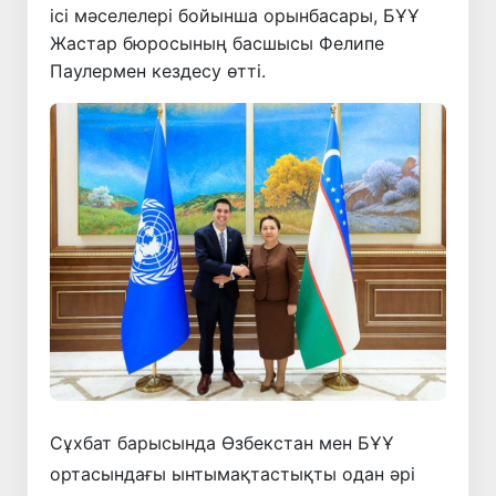
ісі мәселелері бойынша орынбасары, БҰҰ
Жастар бюросының басшысы Фелипе
Паулермен кездесу өтті.
Сұхбат барысында Өзбекстан мен БҰҰ
ортасындағы ынтымақтастықты одан әрі