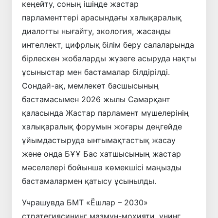
кеңейту, соның ішінде жастар
парламенттері арасындағы халықаралық
диалогты нығайту, экология, жасанды
интеллект, цифрлық білім беру салаларында
бірлескен жобаларды жүзеге асыруда нақты
ұсыныстар мен бастамалар білдірілді.
Сондай-ақ, мемлекет басшысының
бастамасымен 2026 жылы Самарқант
қаласында Жастар парламент мүшелерінің
халықаралық форумын жоғары деңгейде
ұйымдастыруда ынтымақтастық жасау
және онда БҰҰ Бас хатшысының жастар
мәселелері бойынша көмекшісі маңызды
бастамалармен қатысу ұсынылды.
Учрашувда БМТ «Ёшлар – 2030»
стратегиясининг мазмун-моҳияти, унинг