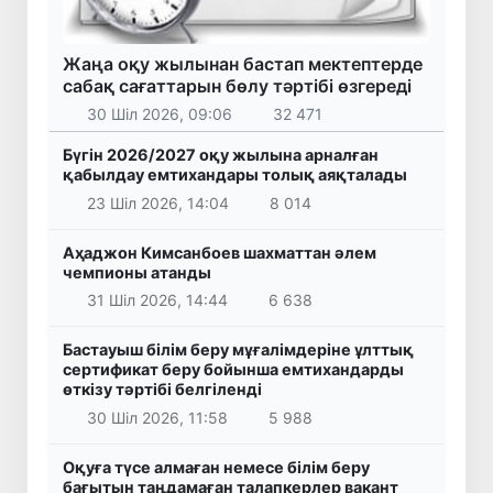
Жаңа оқу жылынан бастап мектептерде
сабақ сағаттарын бөлу тәртібі өзгереді
30 Шіл 2026, 09:06
32 471
Бүгін 2026/2027 оқу жылына арналған
қабылдау емтихандары толық аяқталады
23 Шіл 2026, 14:04
8 014
Аҳаджон Кимсанбоев шахматтан әлем
чемпионы атанды
31 Шіл 2026, 14:44
6 638
Бастауыш білім беру мұғалімдеріне ұлттық
сертификат беру бойынша емтихандарды
өткізу тәртібі белгіленді
30 Шіл 2026, 11:58
5 988
Оқуға түсе алмаған немесе білім беру
бағытын таңдамаған талапкерлер вакант