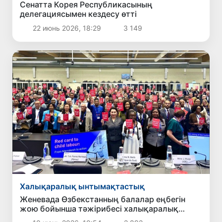
Сенатта Корея Республикасының
делегациясымен кездесу өтті
22 июнь 2026, 18:29
3 149
Халықаралық ынтымақтастық
Женевада Өзбекстанның балалар еңбегін
жою бойынша тәжірибесі халықаралық
қауымдастық тарапынан мойындалды