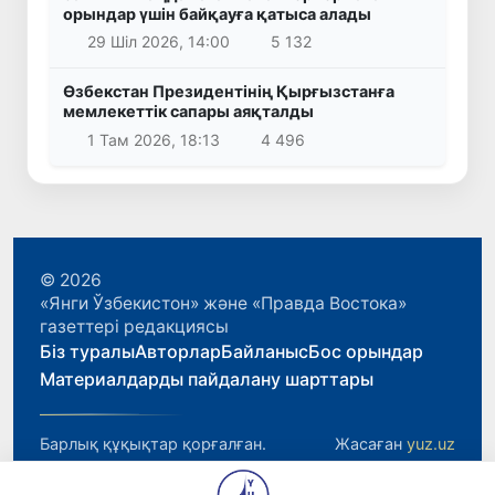
орындар үшін байқауға қатыса алады
29 Шіл 2026, 14:00
5 132
Өзбекстан Президентінің Қырғызстанға
мемлекеттік сапары аяқталды
1 Там 2026, 18:13
4 496
© 2026
«Янги Ўзбекистон» және «Правда Востока»
газеттері редакциясы
Біз туралы
Авторлар
Байланыс
Бос орындар
Материалдарды пайдалану шарттары
Барлық құқықтар қорғалған.
Жасаған
yuz.uz