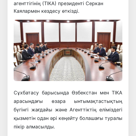
агенттігінің (ТІКА) президенті Серкан
Каялармен кездесу өткізді.
Сұхбатасу барысында Өзбекстан мен ТІКА
арасындағы өзара ынтымақтастықтың
бүгінгі жағдайы және Агенттіктің еліміздегі
қызметін одан әрі кеңейту болашағы туралы
пікір алмасылды.