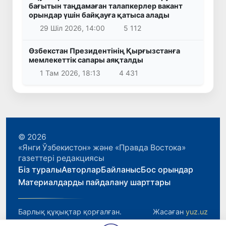
бағытын таңдамаған талапкерлер вакант
орындар үшін байқауға қатыса алады
29 Шіл 2026, 14:00
5 112
Өзбекстан Президентінің Қырғызстанға
мемлекеттік сапары аяқталды
1 Там 2026, 18:13
4 431
© 2026
«Янги Ўзбекистон» және «Правда Востока»
газеттері редакциясы
Біз туралы
Авторлар
Байланыс
Бос орындар
Материалдарды пайдалану шарттары
Барлық құқықтар қорғалған.
Жасаған
yuz.uz