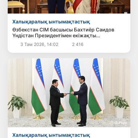
Халықаралық ынтымақтастық
Өзбекстан СІМ басшысы Бахтиёр Саидов
Үндістан Президентімен екіжақты
байланыстарды нығайту мәселелерін
3 Там 2026, 14:02
2 416
талқылады
Халықаралық ынтымақтастық