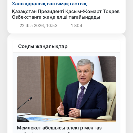
Халықаралық ынтымақтастық
Қазақстан Президенті Қасым-Жомарт Тоқаев
Өзбекстанға жаңа елші тағайындады
22 Шіл 2026, 10:53
1 804
Соңғы жаңалықтар
Мемлекет абсшысы электр мен газ