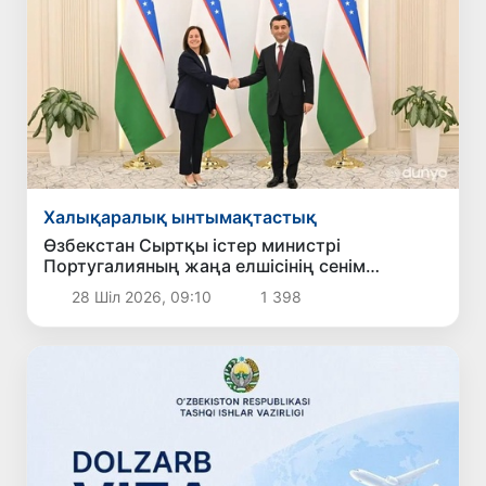
Халықаралық ынтымақтастық
Өзбекстан Сыртқы істер министрі
Португалияның жаңа елшісінің сенім
грамоталарын қабылдады
28 Шіл 2026, 09:10
1 398