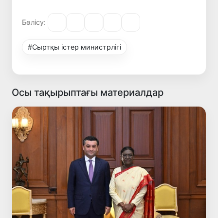
Бөлісу:
#Сыртқы істер министрлігі
Осы тақырыптағы материалдар