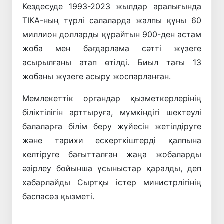
Кездесуде 1993-2023 жылдар аралығында
ТІКА-ның түрлі салаларда жалпы құны 60
миллион долларды құрайтын 900-ден астам
жоба мен бағдарлама сәтті жүзеге
асырылғаны атап өтілді. Биыл тағы 13
жобаны жүзеге асыру жоспарланған.
Мемлекеттік органдар қызметкерлерінің
біліктілігін арттыруға, мүмкіндігі шектеулі
балаларға білім беру жүйесін жетілдіруге
және тарихи ескерткіштерді қалпына
келтіруге бағытталған жаңа жобаларды
әзірлеу бойынша ұсыныстар қаралды, деп
хабарлайды Сыртқы істер министрлігінің
баспасөз қызметі.