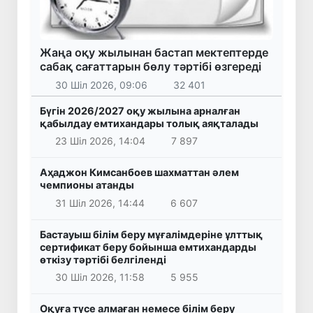
Жаңа оқу жылынан бастап мектептерде
сабақ сағаттарын бөлу тәртібі өзгереді
30 Шіл 2026, 09:06
32 401
Бүгін 2026/2027 оқу жылына арналған
қабылдау емтихандары толық аяқталады
23 Шіл 2026, 14:04
7 897
Аҳаджон Кимсанбоев шахматтан әлем
чемпионы атанды
31 Шіл 2026, 14:44
6 607
Бастауыш білім беру мұғалімдеріне ұлттық
сертификат беру бойынша емтихандарды
өткізу тәртібі белгіленді
30 Шіл 2026, 11:58
5 955
Оқуға түсе алмаған немесе білім беру