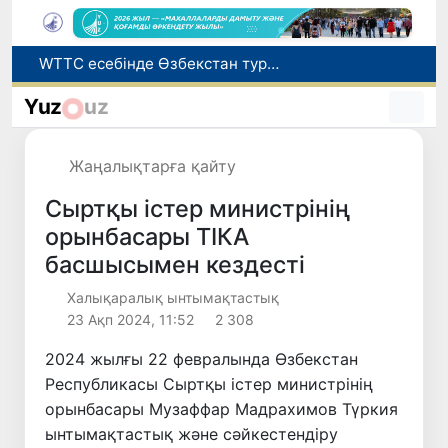
Мүмкіндігі шектеулі талапкерлерге қабылдау емтихандарында қосымша уақыт беріледі
Беларусьтен Өзбекстанға екінші тікелей жүк пойызы жөнелтілді
Yuz
uz
Адам саудасынан зардап шеккен азаматтар әлеуметтік қызметтермен қамтылады
Жарты жылда Өзбекстанда қанша егіз сәби дүниеге келді?
Жаңалықтарға қайту
WTTC есебінде Өзбекстан туризмнің өсу қарқыны бойынша Орталық Азияда бірінші орынға шықты
Сыртқы істер министрінің
орынбасары ТІКА
басшысымен кездесті
Халықаралық ынтымақтастық
23 Ақп 2024, 11:52
2 308
2024 жылғы 22 февралында Өзбекстан
Республикасы Сыртқы істер министрінің
орынбасары Музаффар Мадрахимов Түркия
ынтымақтастық және сәйкестендіру