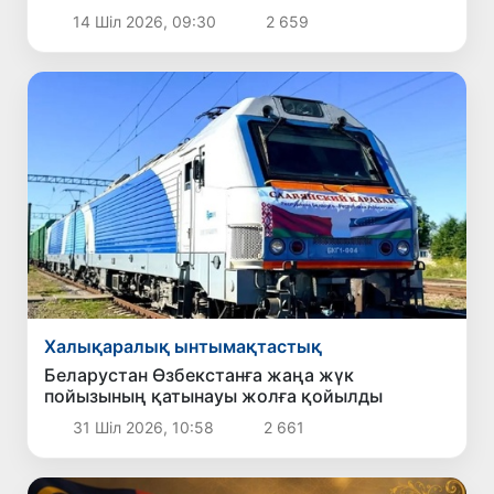
14 Шіл 2026, 09:30
2 659
Халықаралық ынтымақтастық
Беларустан Өзбекстанға жаңа жүк
пойызының қатынауы жолға қойылды
31 Шіл 2026, 10:58
2 661