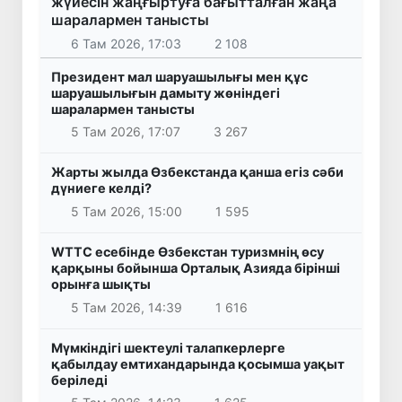
жүйесін жаңғыртуға бағытталған жаңа
шаралармен танысты
6 Там 2026, 17:03
2 108
Президент мал шаруашылығы мен құс
шаруашылығын дамыту жөніндегі
шаралармен танысты
5 Там 2026, 17:07
3 267
Жарты жылда Өзбекстанда қанша егіз сәби
дүниеге келді?
5 Там 2026, 15:00
1 595
WTTC есебінде Өзбекстан туризмнің өсу
қарқыны бойынша Орталық Азияда бірінші
орынға шықты
5 Там 2026, 14:39
1 616
Мүмкіндігі шектеулі талапкерлерге
қабылдау емтихандарында қосымша уақыт
беріледі