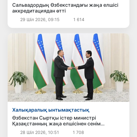
Сальвадордың Өзбекстандағы жаңа елшісі
аккредитациядан өтті
29 Шіл 2026, 09:15
1 614
Халықаралық ынтымақтастық
Өзбекстан Сыртқы істер министрі
Қазақстанның жаңа елшісінен сенім
грамоталарының көшірмелерін қабылдады
28 Шіл 2026, 10:51
1 708