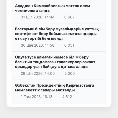
Аҳаджон Кимсанбоев шахматтан әлем
чемпионы атанды
31 Шіл 2026, 14:44
6 687
Бастауыш білім беру мұғалімдеріне ұлттық
сертификат беру бойынша емтихандарды
өткізу тәртібі белгіленді
30 Шіл 2026, 11:58
6 051
Оқуға түсе алмаған немесе білім беру
бағытын таңдамаған талапкерлер вакант
орындар үшін байқауға қатыса алады
29 Шіл 2026, 14:00
5 200
Өзбекстан Президентінің Қырғызстанға
мемлекеттік сапары аяқталды
1 Там 2026, 18:13
4 612