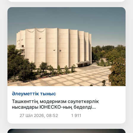
Әлеуметтік тыныс
Ташкенттің модернизм сәулеткерлік
нысандары ЮНЕСКО-ның беделді
Халықаралық тізіміне ресми түрде енгізілді
27 Шіл 2026, 08:52
1 911