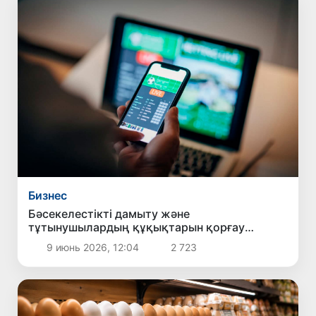
Бизнес
Бәсекелестікті дамыту және
тұтынушылардың құқықтарын қорғау
комитеті Әлем чемпионаты қарсаңында
9 июнь 2026, 12:04
2 723
букмекерлік жарнамаларға қатысты
шаралар қолданылатынын еске салды