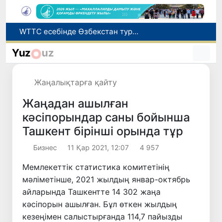
Мүмкіндігі шектеулі талапкерлерге қабылдау емтихандарында қосымша уақыт беріледі
Беларусьтен Өзбекстанға екінші тікелей жүк пойызы жөнелтілді
Yuz
uz
Адам саудасынан зардап шеккен азаматтар әлеуметтік қызметтермен қамтылады
Жарты жылда Өзбекстанда қанша егіз сәби дүниеге келді?
Жаңалықтарға қайту
WTTC есебінде Өзбекстан туризмнің өсу қарқыны бойынша Орталық Азияда бірінші орынға шықты
Жаңадан ашылған
кәсіпорындар саны бойынша
Ташкент бірінші орында тұр
Бизнес
11 Қар 2021, 12:07
4 957
Мемлекеттік статистика комитетінің
мәліметінше, 2021 жылдың январ-октябрь
айларында Ташкентте 14 302 жаңа
кәсіпорын ашылған. Бұл өткен жылдың
кезеңімен салыстырғанда 114,7 пайызды