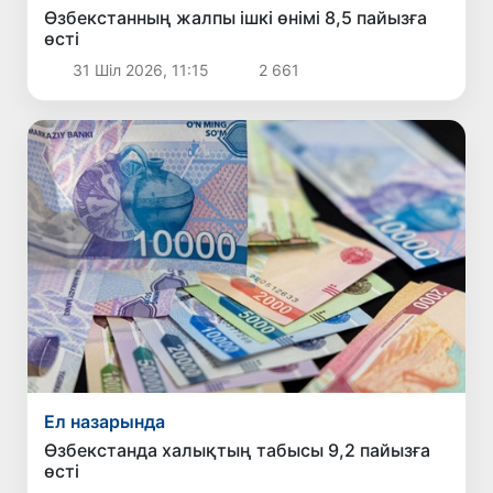
Өзбекстанның жалпы ішкі өнімі 8,5 пайызға
өсті
31 Шіл 2026, 11:15
2 661
Ел назарында
Өзбекстанда халықтың табысы 9,2 пайызға
өсті