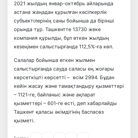
2021 жылдың январ-октябрь айларында
астана жаңадан құрылған кәсіпкерлік
субъектілерінің саны бойынша да бірінші
орында тұр. Ташкентте 13730 жеке
компания құрылды, бұл өткен жылдың
кезеңімен салыстырғанда 112,5%-ға көп.
Салалар бойынша өткен жылмен
салыстырғанда сауда саласы ең жоғары
көрсеткішті көрсетті – өсім 2994. Бұдан
кейін жасау және тамақтандыру қызметтері
– 1121-ге, байланыс және ақпарат
қызметтері – 601-ге өсті, деп хабарлайды
Ташкент қаласы әкімдігінің баспасөз
қызметі.