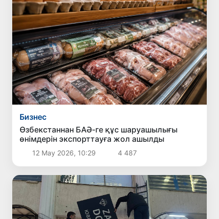
Бизнес
Өзбекстаннан БАӘ-ге құс шаруашылығы
өнімдерін экспорттауға жол ашылды
12 Мау 2026, 10:29
4 487