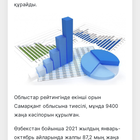
құрайды.
Облыстар рейтингінде екінші орын
Самарқант облысына тиесілі, мұнда 9400
жаңа кәсіпорын құрылған.
Өзбекстан бойынша 2021 жылдың январь-
октябрь айларында жалпы 87,2 мың жаңа