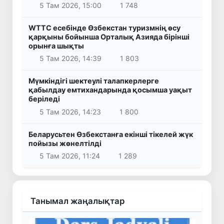
5 Там 2026, 15:00
1 748
WTTC есебінде Өзбекстан туризмнің өсу
қарқыны бойынша Орталық Азияда бірінші
орынға шықты
5 Там 2026, 14:39
1 803
Мүмкіндігі шектеулі талапкерлерге
қабылдау емтихандарында қосымша уақыт
беріледі
5 Там 2026, 14:23
1 800
Беларусьтен Өзбекстанға екінші тікелей жүк
пойызы жөнелтілді
5 Там 2026, 11:24
1 289
Танымал жаңалықтар