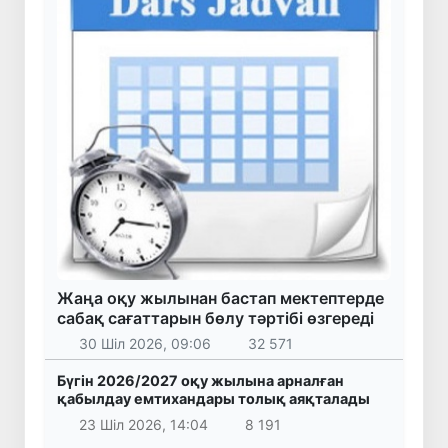
Жаңа оқу жылынан бастап мектептерде
сабақ сағаттарын бөлу тәртібі өзгереді
30 Шіл 2026, 09:06
32 571
Бүгін 2026/2027 оқу жылына арналған
қабылдау емтихандары толық аяқталады
23 Шіл 2026, 14:04
8 191