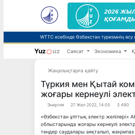
Yuz
uz
Саясат
Экономика
Қ
Беларусьтен Өзбекстанға екінші тікелей
Жаңалықтарға қайту
Жарты жылда Өзбекстанда қанша егіз сә
Түркия мен Қытай ко
жоғары кернеулі элек
Энергия
27 Жел 2022, 14:05
3 490
«Өзбекстан ұлттық электр желілері» 
облыстарында жоғары кернеулі электр
тендер саудалары аяқталып, жеңімпаз