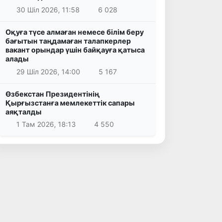
30 Шіл 2026, 11:58
6 028
Оқуға түсе алмаған немесе білім беру
бағытын таңдамаған талапкерлер
вакант орындар үшін байқауға қатыса
алады
29 Шіл 2026, 14:00
5 167
Өзбекстан Президентінің
Қырғызстанға мемлекеттік сапары
аяқталды
1 Там 2026, 18:13
4 550