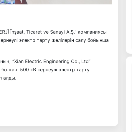
Ī Īnşaat, Ticaret ve Sanayi A.Ş." компаниясы
ернеулі электр тарту желілерін салу бойынша
 “Xian Electric Engineering Co., Ltd”
болған 500 кВ кернеулі электр тарту
п алды.