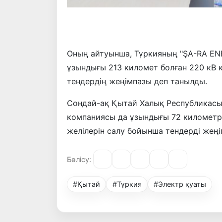
Оның айтуынша, Түркияның "ŞA-RA ENERJ
ұзындығы 213 километ болған 220 кВ к
тендердің жеңімпазы деп танылды.
Сондай-ақ Қытай Халық Республикасының
компаниясы да ұзындығы 72 километр 
желілерін салу бойынша тендерді жеңі
Бөлісу:
#Қытай
#Түркия
#Электр қуаты