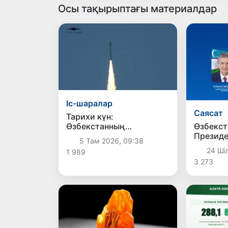
Осы тақырыптағы материалдар
Іс-шаралар
Саясат
Тарихи күн:
Өзбекстанның
Өзбекст
«Самарқант-2028»
Президе
5 Там 2026, 09:38
жасанды серігі орбитаға
арқылы 
24 Ші
1 989
сәтті шығарылды
3 273