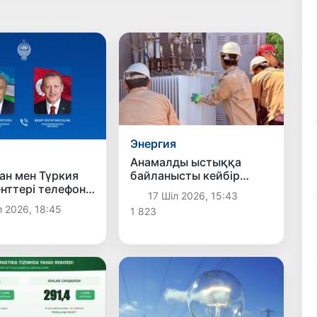
Энергия
Анамалды ыстыққа
байланысты кейбір
ан мен Түркия
аумақтарда электр
нттері телефон
17 Шіл 2026, 15:43
энергиясына 2 сағаттық
сөйлесті
л 2026, 18:45
1 823
мәжбүрлі шектеу
енгізілді