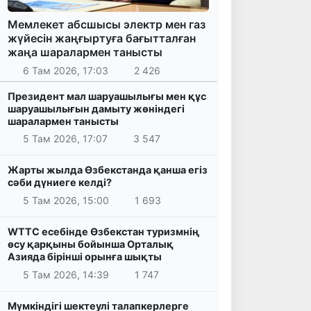
Мемлекет абсшысы электр мен газ
жүйесін жаңғыртуға бағытталған
жаңа шаралармен танысты
6 Там 2026, 17:03
2 426
Президент мал шаруашылығы мен құс
шаруашылығын дамыту жөніндегі
шаралармен танысты
5 Там 2026, 17:07
3 547
Жарты жылда Өзбекстанда қанша егіз
сәби дүниеге келді?
5 Там 2026, 15:00
1 693
WTTC есебінде Өзбекстан туризмнің
өсу қарқыны бойынша Орталық
Азияда бірінші орынға шықты
5 Там 2026, 14:39
1 747
Мүмкіндігі шектеулі талапкерлерге