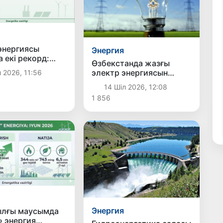
энергиясы
Энергия
 екі рекорд:
Өзбекстанда жазғы
а, өндіріс те ең
электр энергиясын
 2026, 11:56
деңгейге жетті
тұтыну бойынша жаңа
14 Шіл 2026, 12:08
рекорд тіркелді
1 856
Энергия
ылғы маусымда
 энергия