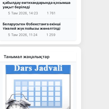
қабылдау емтихандарында қосымша
уақыт беріледі
5 Там 2026, 14:23
1 761
Беларусьтен Өзбекстанға екінші
тікелей жүк пойызы жөнелтілді
5 Там 2026, 11:24
1 259
Танымал жаңалықтар