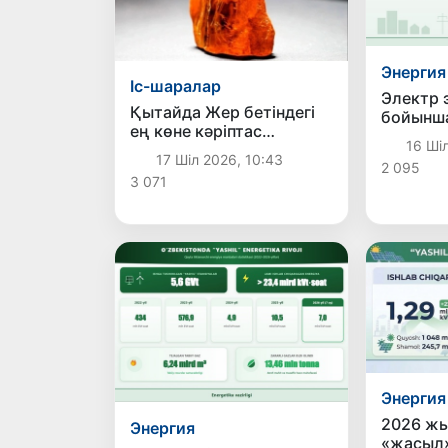
Энергия
Іс-шаралар
Электр 
Қытайда Жер бетіндегі
бойынша
ең көне кәріптас
тұтыну д
16 Шіл
табылды
жоғары 
17 Шіл 2026, 10:43
2 095
3 071
Энергия
2026 ж
Энергия
«жасыл»