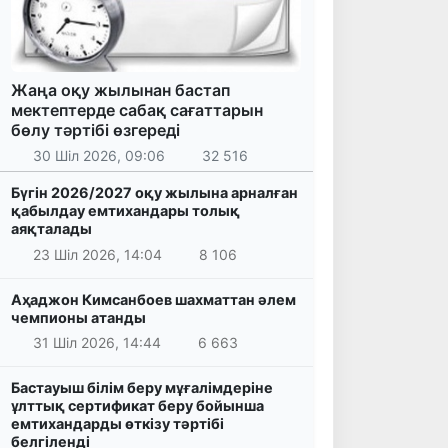
Жаңа оқу жылынан бастап
мектептерде сабақ сағаттарын
бөлу тәртібі өзгереді
30 Шіл 2026, 09:06
32 516
Бүгін 2026/2027 оқу жылына арналған
қабылдау емтихандары толық
аяқталады
23 Шіл 2026, 14:04
8 106
Аҳаджон Кимсанбоев шахматтан әлем
чемпионы атанды
31 Шіл 2026, 14:44
6 663
Бастауыш білім беру мұғалімдеріне
ұлттық сертификат беру бойынша
емтихандарды өткізу тәртібі
белгіленді