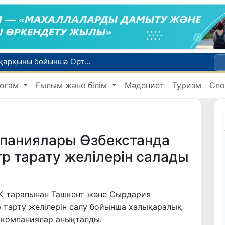
WTTC есебінде Өзбекстан туризмнің өсу қарқыны бойынша Орталық Азияда бірінші орынға шықты
Мүмкіндігі шектеулі талапкерлерге қабылдау емтихандарында қосымша уақыт беріледі
оғам
Ғылым және білім
Мәдениет
Туризм
Спо
 жүк пойызы жөнелтілді
Адам саудасынан зардап шеккен азаматтар әлеуметтік қызметтермен қамтылады
би дүниеге келді?
мпаниялары Өзбекстанда
тр тарату желілерін салады
АҚ тарапынан Ташкент және Сырдария
 тарту желілерін салу бойынша халықаралық
 компаниялар анықталды.