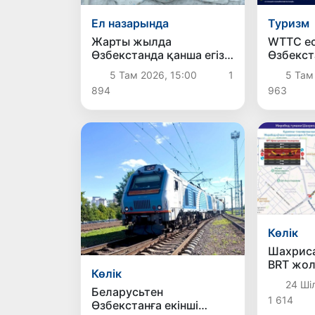
Ел назарында
Туризм
Жарты жылда
WTTC ес
Өзбекстанда қанша егіз
Өзбекст
сәби дүниеге келді?
қарқын
5 Там 2026, 15:00
1
5 Там
Орталық
894
963
орынға
Көлік
Шахриса
BRT жол
Көлік
ұйымда
24 Шіл
жұмыст
Беларусьтен
1 614
Өзбекстанға екінші