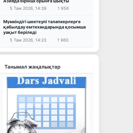
Азияда бірінші орынға шықты
5 Там 2026, 14:39
1 956
Мүмкіндігі шектеулі талапкерлерге
қабылдау емтихандарында қосымша
уақыт беріледі
5 Там 2026, 14:23
1 960
Танымал жаңалықтар