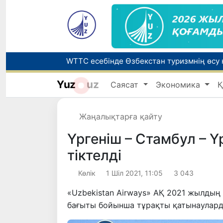
Yuz
uz
Саясат
Экономика
Қ
Беларусьтен Өзбекстанға екінші тікелей
Жаңалықтарға қайту
Жарты жылда Өзбекстанда қанша егіз сә
Үргеніш – Стамбул – 
тіктелді
Көлік
1 Шіл 2021, 11:05
3 043
«Uzbekistan Airways» АҚ 2021 жылдың 
бағыты бойынша тұрақты қатынауларды