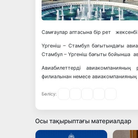
Самғаулар аптасына бір рет жексенбі
Үргеніш – Стамбул бағытындағы авиа
Стамбул – Үргеніш бағыты бойынша ав
Авиабилеттерді авиакомпанияның р
филиалынан немесе авиакомпанияның а
Бөлісу:
Осы тақырыптағы материалдар