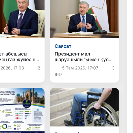
Саясат
ет абсшысы
Президент мал
мен газ жүйесін
шаруашылығы мен құс
уға бағытталған
шаруашылығын дамыту
 2026, 17:03
2
5 Там 2026, 17:07
3
аралармен
жөніндегі шаралармен
967
ы
танысты