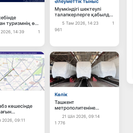
Әлеуметтік тыныс
Мүмкіндігі шектеулі
талапкерлерге қабылдау
ебінде
емтихандарында
ан туризмнің өсу
5 Там 2026, 14:23
1
қосымша уақыт беріледі
ы бойынша
961
 2026, 14:39
1
 Азияда бірінші
 шықты
Көлік
Ташкент
бз көшесінде
метрополитеніне
ағын
заманауи үлгідегі тағы 3
21 Шіл 2026, 09:14
стыру
жаңа пойыз құрамы
 2026, 09:11
ары басталады
1 776
жеткізілді