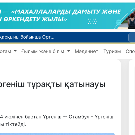
WTTC есебінде Өзбекстан туризмнің өсу қарқыны бойынша Орталық Азияда бірінші орынға шықты
Мүмкіндігі шектеулі талапкерлерге қабылдау емтихандарында қосымша уақыт беріледі
оғам
Ғылым және білім
Мәдениет
Туризм
Спо
 жүк пойызы жөнелтілді
Адам саудасынан зардап шеккен азаматтар әлеуметтік қызметтермен қамтылады
би дүниеге келді?
Үргеніш тұрақты қатынауы
4 июлінен бастап Үргеніш -- Стамбул – Үргеніш
 тіктейді.