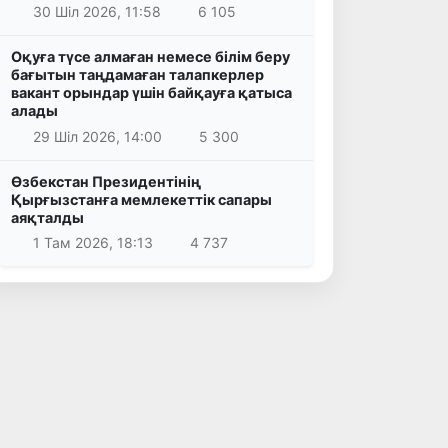
30 Шіл 2026, 11:58
6 105
Оқуға түсе алмаған немесе білім беру
бағытын таңдамаған талапкерлер
вакант орындар үшін байқауға қатыса
алады
29 Шіл 2026, 14:00
5 300
Өзбекстан Президентінің
Қырғызстанға мемлекеттік сапары
аяқталды
1 Там 2026, 18:13
4 737