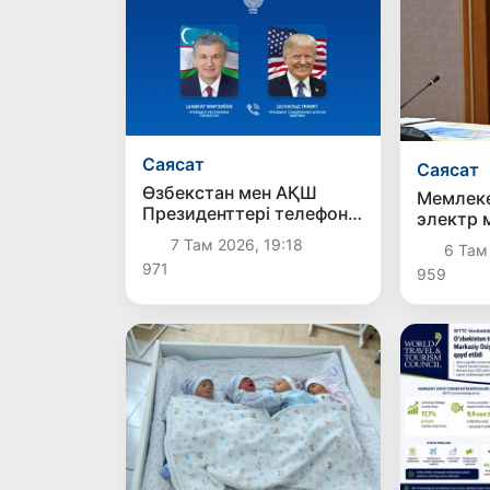
Саясат
Саясат
Өзбекстан мен АҚШ
Мемлек
Президенттері телефон
электр 
арқылы сөйлесті
жаңғырт
7 Там 2026, 19:18
6 Там
жаңа ш
971
959
таныст