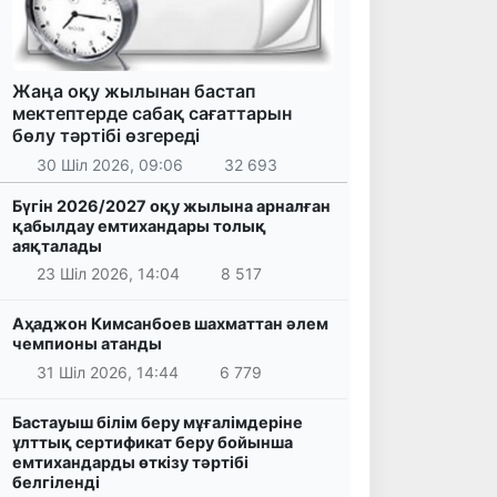
Жаңа оқу жылынан бастап
мектептерде сабақ сағаттарын
бөлу тәртібі өзгереді
30 Шіл 2026, 09:06
32 693
Бүгін 2026/2027 оқу жылына арналған
қабылдау емтихандары толық
аяқталады
23 Шіл 2026, 14:04
8 517
Аҳаджон Кимсанбоев шахматтан әлем
чемпионы атанды
31 Шіл 2026, 14:44
6 779
Бастауыш білім беру мұғалімдеріне
ұлттық сертификат беру бойынша
емтихандарды өткізу тәртібі
белгіленді