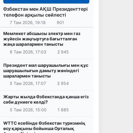
Өзбекстан мен АҚШ Президенттері
телефон арқылы сөйлесті
7 Там 2026, 19:18
901
Мемлекет абсшысы электр мен газ
жүйесін жаңғыртуға бағытталған
жаңа шаралармен танысты
6 Там 2026, 17:03
2 945
Президент мал шаруашылығы мен құс
шаруашылығын дамыту жөніндегі
шаралармен танысты
5 Там 2026, 17:07
3 954
Жарты жылда Өзбекстанда қанша егіз
сәби дүниеге келді?
5 Там 2026, 15:00
1 885
WTTC есебінде Өзбекстан туризмнің
өсу қарқыны бойынша Орталық