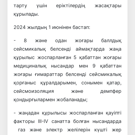
тарту үшін еріктілердің жасақтары
құрылады.
2024 жылдың 1 июнінен бастап:
- 8 және одан жоғары баллдық
сейсмикалық белсенді аймақтарда жаңа
құрылыс жоспарланған 5 қабаттан жоғары
медициналық нысандар мен 9 қабаттан
жоғары ғимараттар белсенді сейсмикалық
қорғаныс құралдарымен, сонымен қатар,
сейсмоизоляция және демпфер
қондырғылармен жобаланады;
- жаңадан құрылысы жоспарланған қауіпті
факторы III-IV санатта болған нысандарда
газ және электр желілерін күшті жер