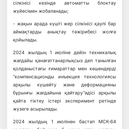
сілкінісі кезінде автоматты блоктау
жүйесімен жобаланады;
- жақын арада күшті жер сілкінісі қаупі бар
аймақтарды анықтау тәжірибесі жолға
қойылады.
2024 жылдың 1 июліне дейін техникалық
жағдайы қанағаттанарлықсыз деп танылған
қолданыстағы ғимараттар мен кешендерді
“компенсационды инъекция технологиясы
арқылы күшейту және деформацияны
бұрынғы жағдайына қайтару”әдісі арқылы
қайта тіктеу істері эксперимент ретінде
жүзеге асырылады.
2024 жылдың 1 июлінен бастап МСК-64