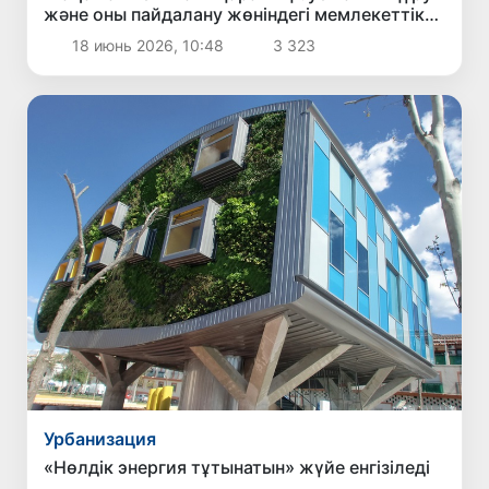
және оны пайдалану жөніндегі мемлекеттік-
жекеменшік серіктестік келісімшартына қол
18 июнь 2026, 10:48
3 323
қойылды
Урбанизация
«Нөлдік энергия тұтынатын» жүйе енгізіледі