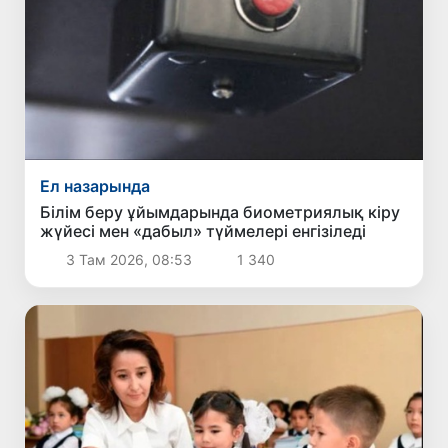
Ел назарында
Білім беру ұйымдарында биометриялық кіру
жүйесі мен «дабыл» түймелері енгізіледі
3 Там 2026, 08:53
1 340