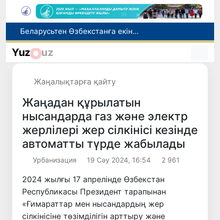
Адам саудасынан зардап шеккен азаматтар әлеуметтік қызметтермен қамтылады
Тарихи күн: Өзбекстанның «Самарқант-2028» жасанды серігі орбитаға сәтті шығарылды
Yuz
uz
Бүгін оқуды көшіру бойынша өтініштерді қабылдаудың соңғы күні
Жарты жылда Өзбекстанда қанша егіз сәби дүниеге келді?
Жаңалықтарға қайту
Беларусьтен Өзбекстанға екінші тікелей жүк пойызы жөнелтілді
Жаңадан құрылатын
нысандарда газ және электр
жерлілері жер сілкінісі кезінде
автоматты түрде жабылады
Урбанизация
19 Сәу 2024, 16:54
2 961
2024 жылғы 17 апрелінде Өзбекстан
Республикасы Президент тарапынан
«Ғимараттар мен нысандардың жер
сілкінісіне төзімділігін арттыру және