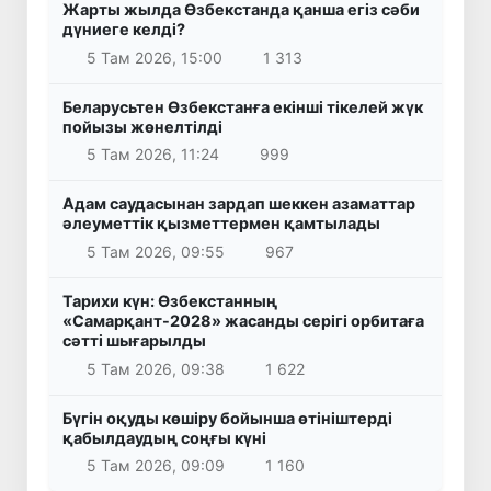
Жарты жылда Өзбекстанда қанша егіз сәби
дүниеге келді?
5 Там 2026, 15:00
1 313
Беларусьтен Өзбекстанға екінші тікелей жүк
пойызы жөнелтілді
5 Там 2026, 11:24
999
Адам саудасынан зардап шеккен азаматтар
әлеуметтік қызметтермен қамтылады
5 Там 2026, 09:55
967
Тарихи күн: Өзбекстанның
«Самарқант-2028» жасанды серігі орбитаға
сәтті шығарылды
5 Там 2026, 09:38
1 622
Бүгін оқуды көшіру бойынша өтініштерді
қабылдаудың соңғы күні
5 Там 2026, 09:09
1 160