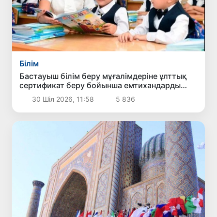
Білім
Бастауыш білім беру мұғалімдеріне ұлттық
сертификат беру бойынша емтихандарды
өткізу тәртібі белгіленді
30 Шіл 2026, 11:58
5 836