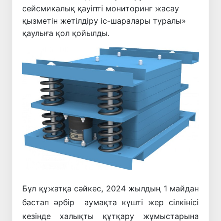
сейсмикалық қауіпті мониторинг жасау
қызметін жетілдіру іс-шаралары туралы»
қаулыға қол қойылды.
Бұл құжатқа сәйкес, 2024 жылдың 1 майдан
бастап әрбір аумақта күшті жер сілкінісі
кезінде халықты құтқару жұмыстарына