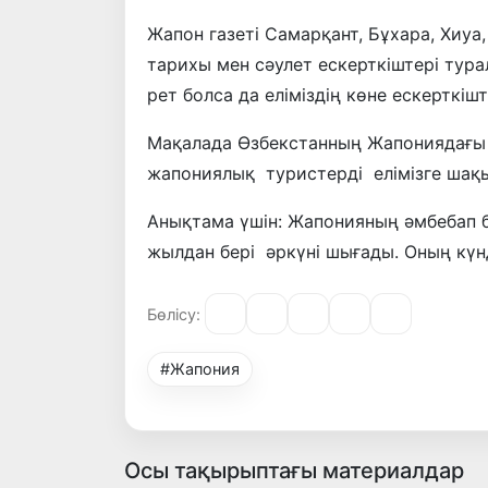
Жапон газеті Самарқант, Бұхара, Хиуа
тарихы мен сәулет ескерткіштері тура
рет болса да еліміздің көне ескерткі
Мақалада Өзбекстанның Жапониядағы
жапониялық туристерді елімізге шақы
Анықтама үшін: Жапонияның әмбебап б
жылдан бері әркүні шығады. Оның күн
Бөлісу:
#Жапония
Осы тақырыптағы материалдар