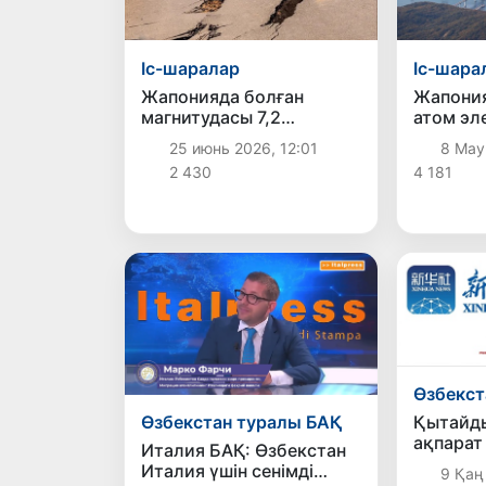
Іс-шаралар
Іс-шара
Жапонияда болған
Жапони
магнитудасы 7,2
атом эл
магнитудалы жер
станция
25 июнь 2026, 12:01
8 Мау
сілкінісінен төрт адам
шығуы 
2 430
4 181
зардап шекті
Өзбекст
Қытайд
Өзбекстан туралы БАҚ
ақпарат
Италия БАҚ: Өзбекстан
Өзбекст
Италия үшін сенімді
9 Қаң
қызығу