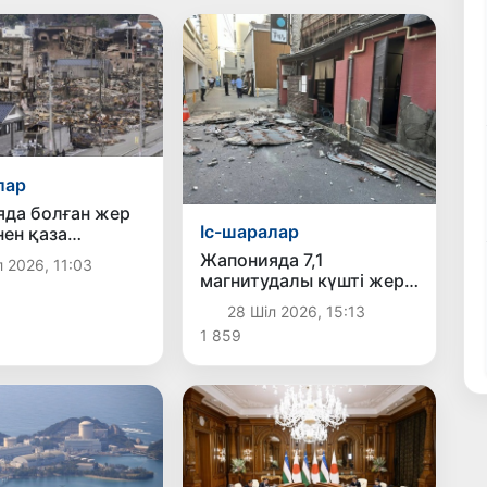
лар
да болған жер
Іс-шаралар
інен қаза
ар саны 13
Жапонияда 7,1
 2026, 11:03
жетті
магнитудалы күшті жер
сілкінісі болып, цунами
28 Шіл 2026, 15:13
туралы ескерту
1 859
жарияланды