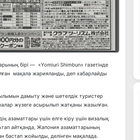
ының бірі — «Yomiuri Shimbun» газетінде
алған мақала жарияланды, деп хабарлайды
ылымын дамыту және шетелдік туристер
ралар жүзеге асырылып жатқаны жазылған.
ің азаматтары үшін елге кіру үшін визалық
. Атап айтқанда, Жапония азаматтарының
н бастап жойылды, делінген мақалада.