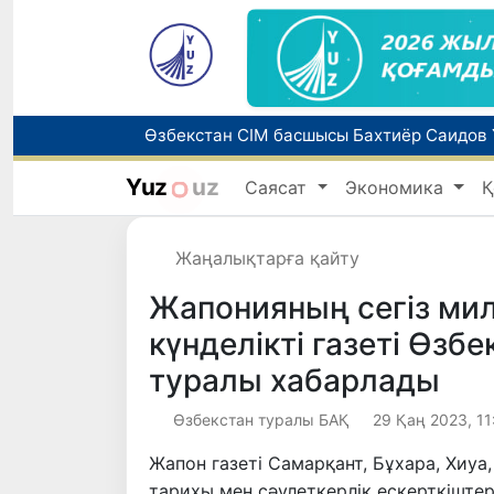
Yuz
uz
Саясат
Экономика
Қ
Әлемдік биржаларда мұнай бағасы төме
Жаңалықтарға қайту
Жапонияның сегіз ми
күнделікті газеті Өзб
туралы хабарлады
Өзбекстан туралы БАҚ
29 Қаң 2023, 11
Жапон газеті Самарқант, Бұхара, Хиуа
тарихы мен сәулеткерлік ескерткіштер