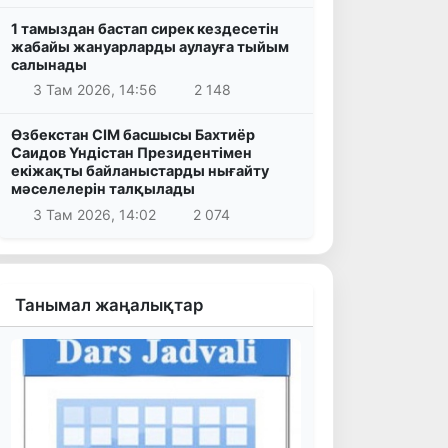
1 тамыздан бастап сирек кездесетін
жабайы жануарларды аулауға тыйым
салынады
3 Там 2026, 14:56
2 148
Өзбекстан СІМ басшысы Бахтиёр
Саидов Үндістан Президентімен
екіжақты байланыстарды нығайту
мәселелерін талқылады
3 Там 2026, 14:02
2 074
Танымал жаңалықтар