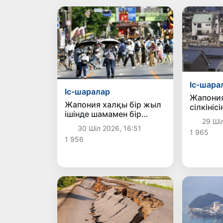
Іс-шара
Іс-шаралар
Жапония
Жапония халқы бір жыл
сілкініс
ішінде шамамен бір
тапқанд
29 Шіл
миллион адамға азайды
адамға 
30 Шіл 2026, 16:51
1 965
1 956