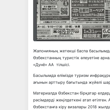
Жапонияның жетекші баспа басылымдар
Өзбекстанның туристік әлеуетіне арн
«Дунё» АА тілшісі.
Басылымда елімізде туризм инфрақұр
ағынын арттыру бағытында жүйелі ша
Материалда Өзбекстан бірқатар елдерд
рәсімдерді жеңілдеткені атап өтілген
Өзбекстанға кіру визалары 2018 жылда