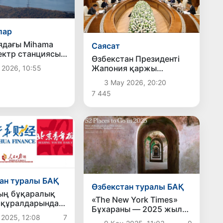
лар
ядағы Mihama
Саясат
ектр станциясы
Өзбекстан Президенті
сында будың
Жапония қаржы
 2026, 10:55
анықталды
министрі бастаған
3 Мау 2026, 20:20
делегацияны қабылдады
7 445
ан туралы БАҚ
Өзбекстан туралы БАҚ
ың бұқаралық
«The New York Times»
 құралдарында
Бұхараны — 2025 жылы
анға деген
 2025, 12:08
7
баруға тұрарлық
шылық артып