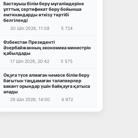
Бастауыш білім беру мұғалімдеріне
ұлттық сертификат беру бойынша
емтихандарды өткізу тәртібі
белгіленді
30 Шіл 2026, 11:58
5 724
Өзбекстан Президенті
Әзербайжанның экономика министрін
қабылдады
17 Шіл 2026, 20:42
5 575
Оқуға түсе алмаған немесе білім беру
бағытын таңдамаған талапкерлер
вакант орындар үшін байқауға қатыса
алады
29 Шіл 2026, 14:00
4 972