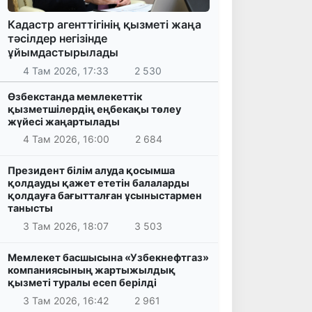
Кадастр агенттігінің қызметі жаңа
тәсілдер негізінде
ұйымдастырылады
4 Там 2026, 17:33
2 530
Өзбекстанда мемлекеттік
қызметшілердің еңбекақы төлеу
жүйесі жаңартылады
4 Там 2026, 16:00
2 684
Президент білім алуда қосымша
қолдауды қажет ететін балаларды
қолдауға бағытталған ұсыныстармен
танысты
3 Там 2026, 18:07
3 503
Мемлекет басшысына «Узбекнефтгаз»
компаниясының жартыжылдық
қызметі туралы есеп берілді
3 Там 2026, 16:42
2 961