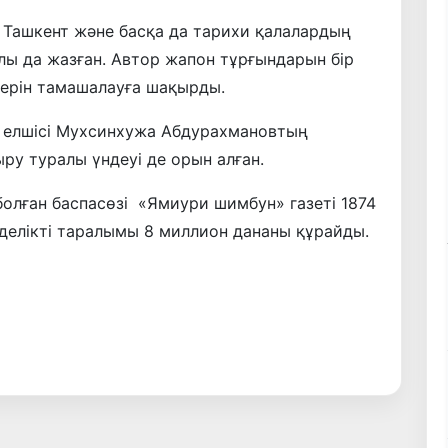
, Ташкент және басқа да тарихи қалалардың
лы да жазған. Автор жапон тұрғындарын бір
штерін тамашалауға шақырды.
 елшісі Мухсинхужа Абдурахмановтың
ру туралы үндеуі де орын алған.
олған баспасөзі «Ямиури шимбун» газеті 1874
делікті таралымы 8 миллион дананы құрайды.