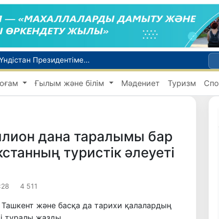
Өзбекстан СІМ басшысы Бахтиёр Саидов Үндістан Президентімен екіжақты байланыстарды нығайту мәселелерін талқылады
Грекияда өрт сөндіру тікұшақтарының соқтығысуынан екі адам қаза тапты
оғам
Ғылым және білім
Мәдениет
Туризм
Спо
ндеді
Ұлттық сертификат емтиханына дәлелді себеппен қатыса алмағандарға төлем қайтарылады
1 тамыздан бастап сирек кездесетін жабайы жануарларды аулауға тыйым салынады
ллион дана таралымы бар
екстанның туристік әлеуеті
:28
4 511
, Ташкент және басқа да тарихи қалалардың
і туралы жазды.