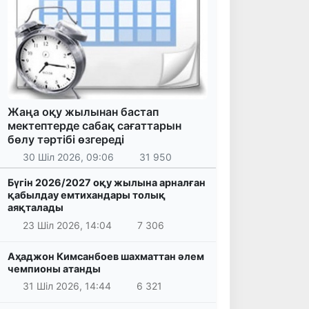
Жаңа оқу жылынан бастап
мектептерде сабақ сағаттарын
бөлу тәртібі өзгереді
30 Шіл 2026, 09:06
31 950
Бүгін 2026/2027 оқу жылына арналған
қабылдау емтихандары толық
аяқталады
23 Шіл 2026, 14:04
7 306
Аҳаджон Кимсанбоев шахматтан әлем
чемпионы атанды
31 Шіл 2026, 14:44
6 321