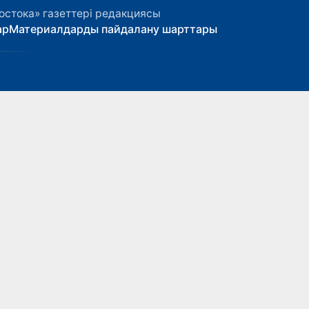
остока» газеттері редакциясы
ар
Материалдарды пайдалану шарттары