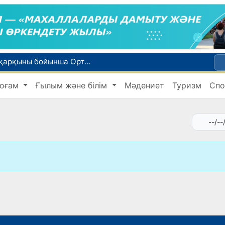
WTTC есебінде Өзбекстан туризмнің өсу қарқыны бойынша Орталық Азияда бірінші орынға шықты
Мүмкіндігі шектеулі талапкерлерге қабылдау емтихандарында қосымша уақыт беріледі
оғам
Ғылым және білім
Мәдениет
Туризм
Спо
 жүк пойызы жөнелтілді
Адам саудасынан зардап шеккен азаматтар әлеуметтік қызметтермен қамтылады
би дүниеге келді?