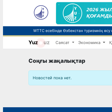
Yuz
uz
Саясат
Экономика
Қ
Беларусьтен Өзбекстанға екінші тікелей
Жарты жылда Өзбекстанда қанша егіз сә
Соңғы жаңалықтар
Новостей пока нет.