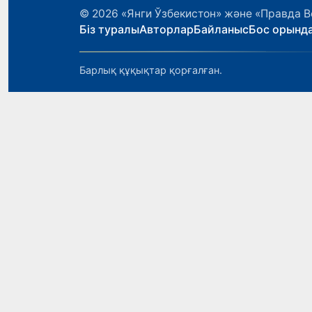
© 2026
«Янги Ўзбекистон» және «Правда В
Біз туралы
Авторлар
Байланыс
Бос орынд
Барлық құқықтар қорғалған.