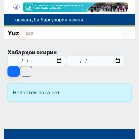
Тошканд ба баргузории чемпионати Осиё оид ба вазнабардорӣ омодагӣ мебинад
Шаҳрвандони Ӯзбекистон метавонанд дар доираи барномаи H-2A ба корҳои мавсимии кишоварзӣ дар ИМА сафарбар шаванд
Yuz
uz
Намояндагии Агентии муҳоҷират дар Москва моҳи июл ба зиёда аз 1,8 ҳазор шаҳрванди Ӯзбекистон кумак расонд
Дастаи мунтахаби Ӯзбекистон ба даври чорякниҳоии «Бозиҳои Оянда – 2026» дар Остона роҳ ёфт
Хабарҳои охирин
Дар Қашқадарё анҷумани байналмилалии экологӣ бо иштироки ҷавонон аз нӯҳ кишвар баргузор мешавад
Новостей пока нет.