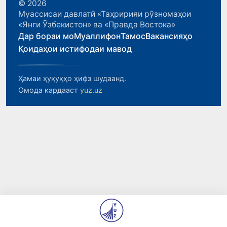
© 2026
Муассисаи давлатӣ «Таҳририяи рӯзномаҳои
«Янги Ӯзбекистон» ва «Правда Востока»
Дар бораи мо
Муаллифон
Тамос
Вакансияҳо
Қоидаҳои истифодаи мавод
Ҳамаи ҳуқуқҳо ҳифз шудаанд.
Омода кардааст
yuz.uz