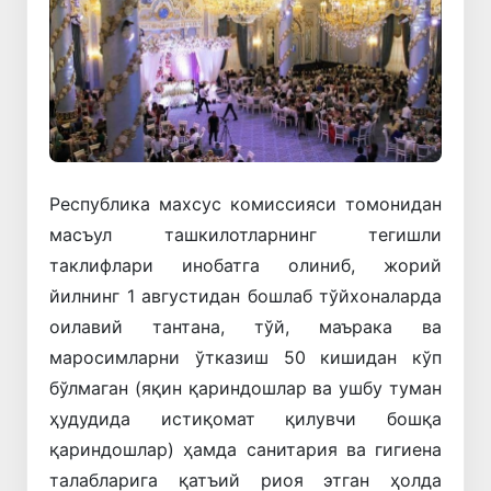
Республика махсус комиссияси томонидан
масъул ташкилотларнинг тегишли
таклифлари инобатга олиниб, жорий
йилнинг 1 августидан бошлаб тўйхоналарда
оилавий тантана, тўй, маърака ва
маросимларни ўтказиш 50 кишидан кўп
бўлмаган (яқин қариндошлар ва ушбу туман
ҳудудида истиқомат қилувчи бошқа
қариндошлар) ҳамда санитария ва гигиена
талабларига қатъий риоя этган ҳолда