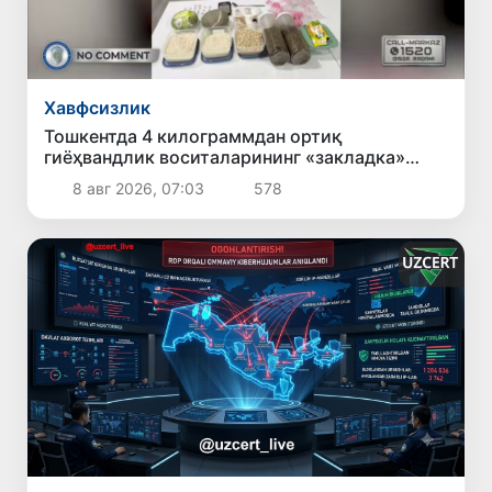
Хавфсизлик
Тошкентда 4 килограммдан ортиқ
гиёҳвандлик воситаларининг «закладка»
усулида тарқатилишига чек қўйилди
8 авг 2026, 07:03
578