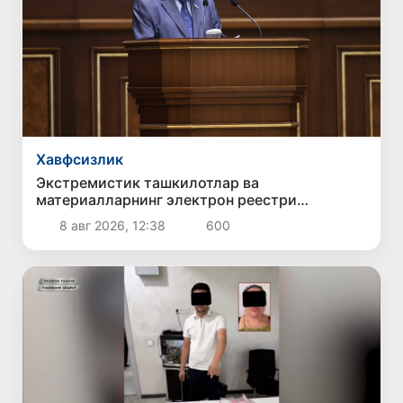
Хавфсизлик
Экстремистик ташкилотлар ва
материалларнинг электрон реестри
юритилади
8 авг 2026, 12:38
600