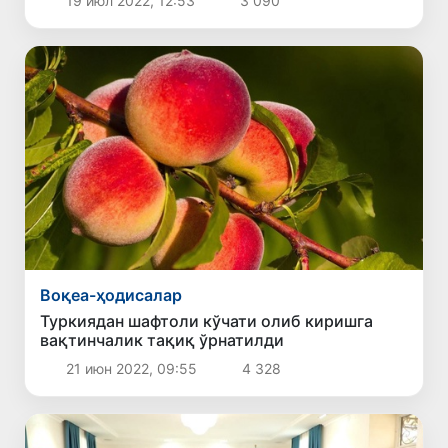
19 июл 2022, 12:53
3 090
Воқеа-ҳодисалар
Туркиядан шафтоли кўчати олиб киришга
вақтинчалик тақиқ ўрнатилди
21 июн 2022, 09:55
4 328