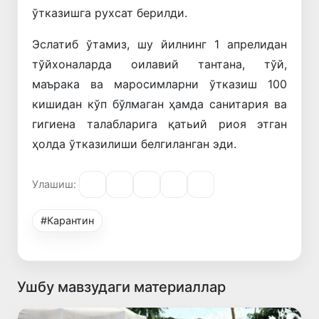
ўтказишга рухсат берилди.
Эслатиб ўтамиз, шу йилнинг 1 апрелидан
тўйхоналарда оилавий тантана, тўй,
маърака ва маросимларни ўтказиш 100
кишидан кўп бўлмаган ҳамда санитария ва
гигиена талабларига қатьий риоя этган
ҳолда ўтказилиши белгиланган эди.
Улашиш:
#Карантин
Ушбу мавзудаги материаллар