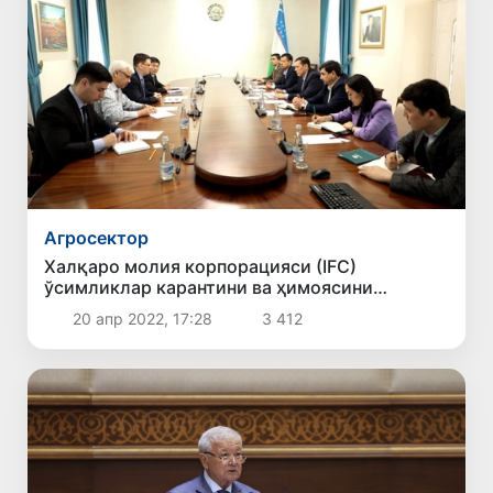
Агросектор
Халқаро молия корпорацияси (IFC)
ўсимликлар карантини ва ҳимоясини
таъминлашда ҳамкорлик қилади
20 апр 2022, 17:28
3 412