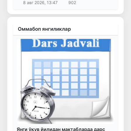
8 авг 2026, 13:47
902
Оммабоп янгиликлар
Янги ўқув йилидан мактабларда дарс