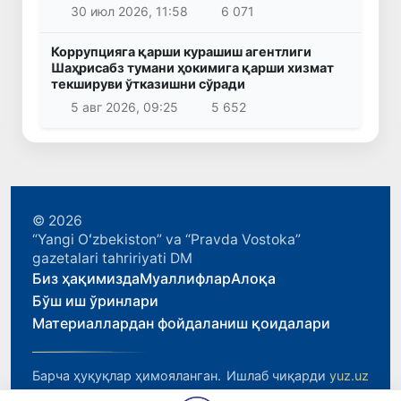
30 июл 2026, 11:58
6 071
Коррупцияга қарши курашиш агентлиги
Шаҳрисабз тумани ҳокимига қарши хизмат
текшируви ўтказишни сўради
5 авг 2026, 09:25
5 652
© 2026
“Yangi Oʻzbekiston” va “Pravda Vostoka”
gazetalari tahririyati DM
Биз ҳақимизда
Муаллифлар
Алоқа
Бўш иш ўринлари
Материаллардан фойдаланиш қоидалари
Барча ҳуқуқлар ҳимояланган.
Ишлаб чиқарди
yuz.uz