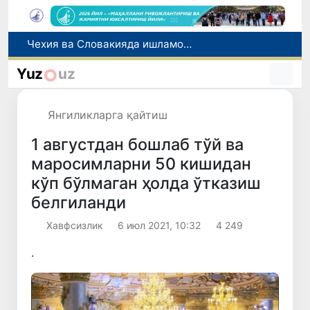
Боланинг фамилиясига отасининг исмини беришга рухсат берилади
Беҳруз Каримов фаолиятини Швейцариянинг «Лугано» клубида давом эттиради
Yuz
uz
Экстремистик ташкилотлар ва материалларнинг электрон реестри юритилади
Ўзбекистонда 2025 йилда коррупцияга оид жиноятлар бўйича 7 517 нафар шахс жавобгарликка тортилган
Янгиликларга қайтиш
Чехия ва Словакияда ишламоқчи бўлган тиббиёт мутахассислари рўйхатга олинади
1 августдан бошлаб тўй ва
маросимларни 50 кишидан
кўп бўлмаган ҳолда ўтказиш
белгиланди
Хавфсизлик
6 июл 2021, 10:32
4 249
.