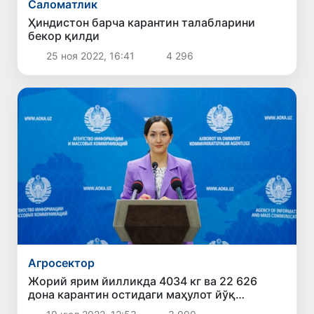
Саломатлик
Ҳиндистон барча карантин талабларини
бекор қилди
25 ноя 2022, 16:41
4 296
Агросектор
Жорий ярим йилликда 4034 кг ва 22 626
дона карантин остидаги маҳулот йўқ
қилинди