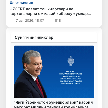
Хавфсизлик
UZCERT давлат ташкилотлари ва
корхоналарни оммавий киберҳужумлар
ҳақида огоҳлантирди
7 авг 2026, 18:07
818
Сўнгги янгиликлар
“Янги Ўзбекистон бунёдкорлари” касбий
маҳорат миллий танлови ғолибларига