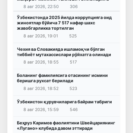
8 авг 2026, 22:50
306
Ўзбекистонда 2025 йилда коррупцияга оид
жиноятлар бўйича 7 517 нафар шахс
жавобгарликка тортилган
8 авг 2026, 19:01
525
Чехия ва Словакияда ишламоқчи бўлган
тиббиёт мутахассислари рўйхатга олинади
8 авг 2026, 18:55
517
Боланинг фамилиясига отасининг исмини
беришга рухсат берилади
8 авг 2026, 18:52
523
Ўзбекистон қурувчиларига байрам табриги
8 авг 2026, 15:59
546
Беҳруз Каримов фаолиятини Швейцариянинг
«Лугано» клубида давом эттиради