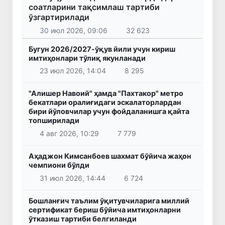
соатларини тақсимлаш тартиби
ўзгартирилади
30 июл 2026, 09:06
32 623
Бугун 2026/2027-ўқув йили учун кириш
имтиҳонлари тўлиқ якунланади
23 июл 2026, 14:04
8 295
"Алишер Навоий" ҳамда "Пахтакор" метро
бекатлари оралиғидаги эскалаторлардан
бири йўловчилар учун фойдаланишга қайта
топширилади
4 авг 2026, 10:29
7 779
Аҳаджон Кимсанбоев шахмат бўйича жаҳон
чемпиони бўлди
31 июл 2026, 14:44
6 724
Бошланғич таълим ўқитувчиларига миллий
сертификат бериш бўйича имтиҳонларни
ўтказиш тартиби белгиланди