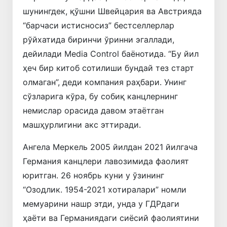
шунингдек, қўшни Швейцария ва Австрияда
“барчаси истисносиз” бестселлерлар
рўйхатида биринчи ўринни эгаллади,
дейилади Media Control баёнотида. “Бу йил
ҳеч бир китоб сотилиши бундай тез старт
олмаган”, деди компания раҳбари. Унинг
сўзларига кўра, бу собиқ канцлернинг
немислар орасида давом этаётган
машҳурлигини акс эттиради.
Ангела Меркель 2005 йилдан 2021 йилгача
Германия канцлери лавозимида фаолият
юритган. 26 ноябрь куни у ўзининг
“Озодлик. 1954-2021 хотиралари” номли
мемуарини нашр этди, унда у ГДРдаги
ҳаёти ва Германиядаги сиёсий фаолиятини