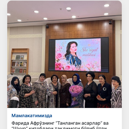
Мамлакатимизда
Фарида Афрўзнинг “Танланган асарлар” ва
“Шуур” китоблари тақдимоти бўлиб ўтди