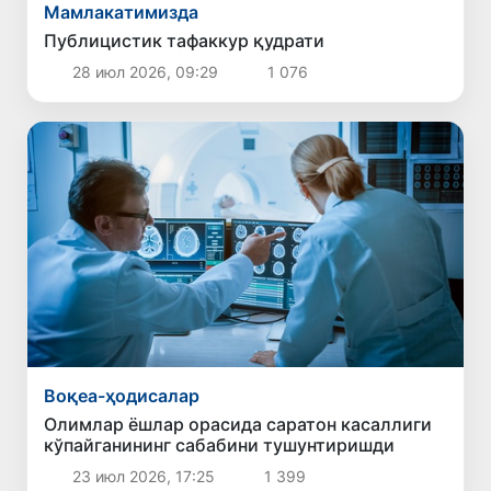
Мамлакатимизда
Публицистик тафаккур қудрати
28 июл 2026, 09:29
1 076
Воқеа-ҳодисалар
Олимлар ёшлар орасида саратон касаллиги
кўпайганининг сабабини тушунтиришди
23 июл 2026, 17:25
1 399