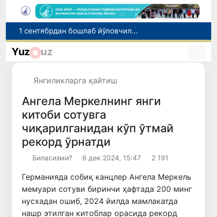
1 сентябрдан бошлаб йўловчилар автобусга чиқиши билан йўлкира ҳақини тўлашлари шарт бўлади
“Янги Ўзбекистон бунёдкорлари” касбий маҳорат миллий танловининг тақдирлаш маросими бўлиб ўтди
Yuz
uz
Ўзбекистонда 2025 йилда коррупцияга оид жиноятлар бўйича 7 517 нафар шахс жавобгарликка тортилган
Сифатини тасдиқловчи ҳужжатлари бўлмаган дори воситаларининг муомалага киритилишининг олди олинди
Янгиликларга қайтиш
Риэлторлик фаолияти тартибга солинди
Ангела Меркелнинг янги
китоби сотувга
чиқарилганидан кўп ўтмай
рекорд ўрнатди
Биласизми?
6 дек 2024, 15:47
2 191
Германияда собиқ канцлер Ангела Меркель
мемуари сотуви биринчи ҳафтада 200 минг
нусхадан ошиб, 2024 йилда мамлакатда
нашр этилган китоблар орасида рекорд