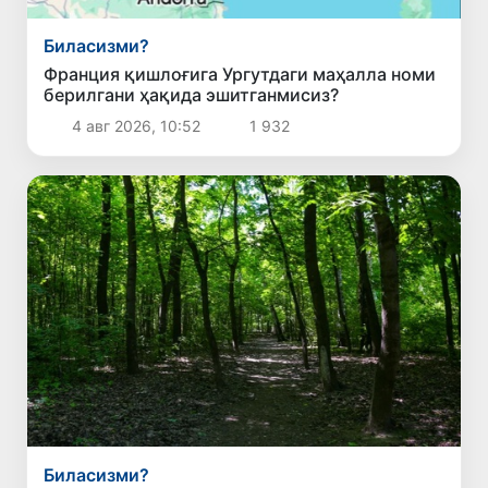
Биласизми?
Франция қишлоғига Ургутдаги маҳалла номи
берилгани ҳақида эшитганмисиз?
4 авг 2026, 10:52
1 932
Биласизми?