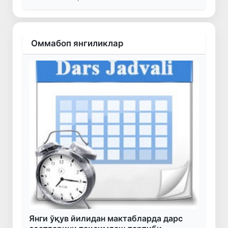
Оммабоп янгиликлар
Янги ўқув йилидан мактабларда дарс