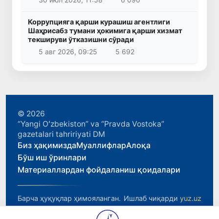
Коррупцияга қарши курашиш агентлиги
Шаҳрисабз тумани ҳокимига қарши хизмат
текшируви ўтказишни сўради
5 авг 2026, 09:25
5 692
© 2026
“Yangi Oʻzbekiston” va “Pravda Vostoka”
gazetalari tahririyati DM
Биз ҳақимизда
Муаллифлар
Алоқа
Бўш иш ўринлари
Материаллардан фойдаланиш қоидалари
Барча ҳуқуқлар ҳимояланган.
Ишлаб чиқарди
yuz.uz