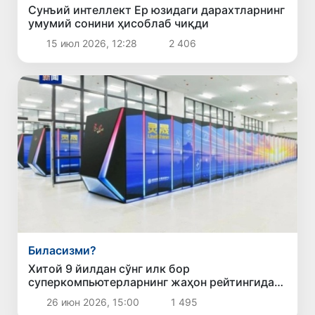
Сунъий интеллект Ер юзидаги дарахтларнинг
умумий сонини ҳисоблаб чиқди
15 июл 2026, 12:28
2 406
Биласизми?
Хитой 9 йилдан сўнг илк бор
суперкомпьютерларнинг жаҳон рейтингида
етакчиликни қўлга киритди
26 июн 2026, 15:00
1 495