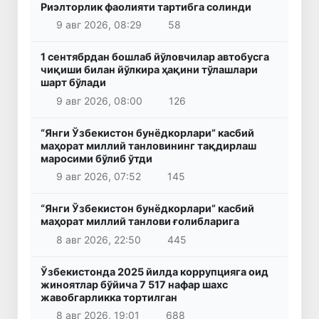
Риэлторлик фаолияти тартибга солинди
9 авг 2026, 08:29
58
1 сентябрдан бошлаб йўловчилар автобусга
чиқиши билан йўлкира ҳақини тўлашлари
шарт бўлади
9 авг 2026, 08:00
126
“Янги Ўзбекистон бунёдкорлари” касбий
маҳорат миллий танловининг тақдирлаш
маросими бўлиб ўтди
9 авг 2026, 07:52
145
“Янги Ўзбекистон бунёдкорлари” касбий
маҳорат миллий танлови ғолибларига
8 авг 2026, 22:50
445
Ўзбекистонда 2025 йилда коррупцияга оид
жиноятлар бўйича 7 517 нафар шахс
жавобгарликка тортилган
8 авг 2026, 19:01
688