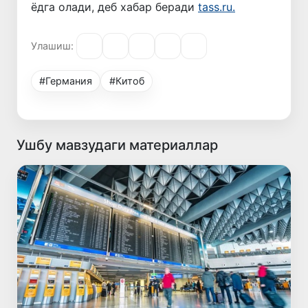
ёдга олади, деб хабар беради
tass.ru.
Улашиш:
#Германия
#Китоб
Ушбу мавзудаги материаллар