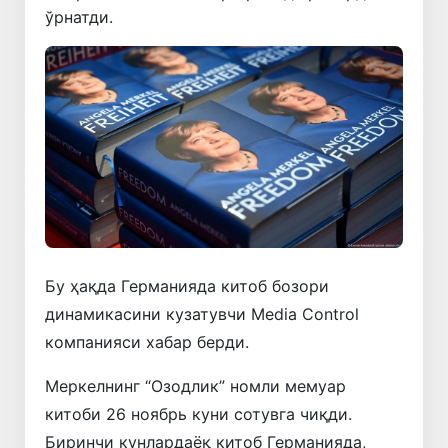
ўрнатди.
Бу ҳақда Германияда китоб бозори
динамикасини кузатувчи Media Control
компанияси хабар берди.
Меркелнинг “Озодлик” номли мемуар
китоби 26 ноябрь куни сотувга чиқди.
Биринчи кунлардаёқ китоб Германияда,