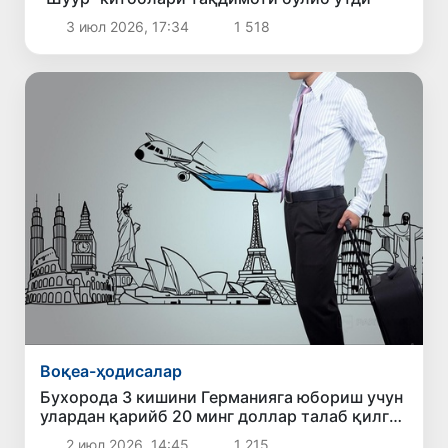
3 июл 2026, 17:34
1 518
Воқеа-ҳодисалар
Бухорода 3 кишини Германияга юбориш учун
улардан қарийб 20 минг доллар талаб қилган
шахс ушланди
2 июл 2026, 14:45
1 215