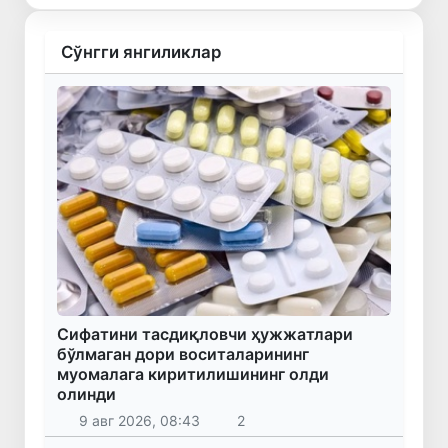
Сўнгги янгиликлар
Сифатини тасдиқловчи ҳужжатлари
бўлмаган дори воситаларининг
муомалага киритилишининг олди
олинди
9 авг 2026, 08:43
2