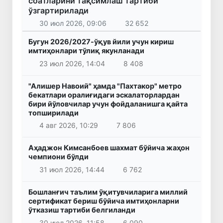
соатларини тақсимлаш тартиби
ўзгартирилади
30 июл 2026, 09:06
32 652
Бугун 2026/2027-ўқув йили учун кириш
имтиҳонлари тўлиқ якунланади
23 июл 2026, 14:04
8 408
"Алишер Навоий" ҳамда "Пахтакор" метро
бекатлари оралиғидаги эскалаторлардан
бири йўловчилар учун фойдаланишга қайта
топширилади
4 авг 2026, 10:29
7 806
Аҳаджон Кимсанбоев шахмат бўйича жаҳон
чемпиони бўлди
31 июл 2026, 14:44
6 762
Бошланғич таълим ўқитувчиларига миллий
сертификат бериш бўйича имтиҳонларни
ўтказиш тартиби белгиланди
30 июл 2026, 11:58
6 090