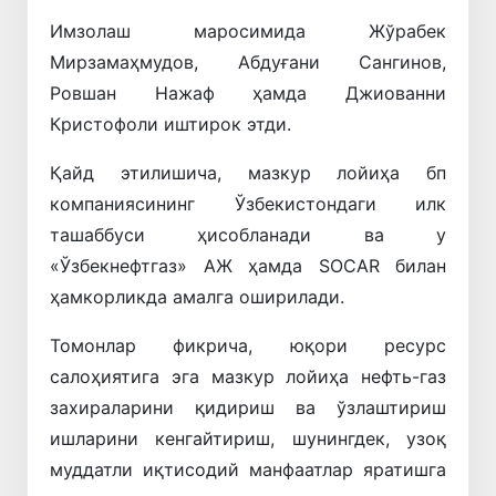
Имзолаш маросимида Жўрабек
Мирзамаҳмудов, Абдуғани Сангинов,
Ровшан Нажаф ҳамда Джиованни
Кристофоли иштирок этди.
Қайд этилишича, мазкур лойиҳа бп
компаниясининг Ўзбекистондаги илк
ташаббуси ҳисобланади ва у
«Ўзбекнефтгаз» АЖ ҳамда
SOCAR
билан
ҳамкорликда амалга оширилади.
Томонлар фикрича, юқори ресурс
салоҳиятига эга мазкур лойиҳа нефть-газ
захираларини қидириш ва ўзлаштириш
ишларини кенгайтириш, шунингдек, узоқ
муддатли иқтисодий манфаатлар яратишга