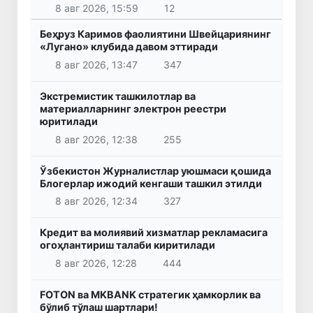
8 авг 2026, 15:59
12
Беҳруз Каримов фаолиятини Швейцариянинг
«Лугано» клубида давом эттиради
8 авг 2026, 13:47
347
Экстремистик ташкилотлар ва
материалларнинг электрон реестри
юритилади
8 авг 2026, 12:38
255
Ўзбекистон Журналистлар уюшмаси қошида
Блогерлар ижодий кенгаши ташкил этилди
8 авг 2026, 12:34
327
Кредит ва молиявий хизматлар рекламасига
огоҳлантириш талаби киритилади
8 авг 2026, 12:28
444
FOTON ва MKBANK стратегик ҳамкорлик ва
бўлиб тўлаш шартлари!