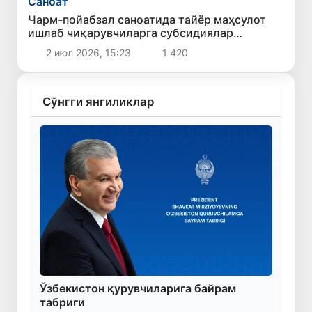
Саноат
Чарм-пойабзал саноатида тайёр маҳсулот
ишлаб чиқарувчиларга субсидиялар
берилади
2 июл 2026, 15:23
1 420
Сўнгги янгиликлар
Ўзбекистон қурувчиларига байрам
табриги