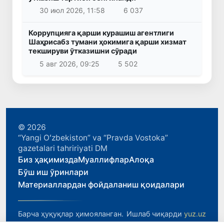
30 июл 2026, 11:58
6 037
Коррупцияга қарши курашиш агентлиги
Шаҳрисабз тумани ҳокимига қарши хизмат
текшируви ўтказишни сўради
5 авг 2026, 09:25
5 502
© 2026
“Yangi Oʻzbekiston” va “Pravda Vostoka”
gazetalari tahririyati DM
Биз ҳақимизда
Муаллифлар
Алоқа
Бўш иш ўринлари
Материаллардан фойдаланиш қоидалари
Барча ҳуқуқлар ҳимояланган.
Ишлаб чиқарди
yuz.uz