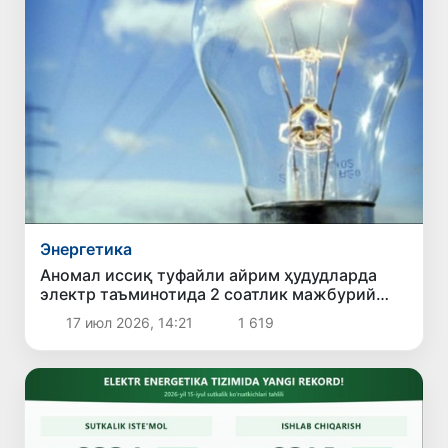
Энергетика
Аномал иссиқ туфайли айрим ҳудудларда
электр таъминотида 2 соатлик мажбурий
чеклов жорий этилди
17 июл 2026, 14:21
1 619