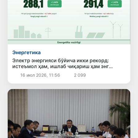
Энергетика
Электр энергияси бўйича икки рекорд:
истеъмол ҳам, ишлаб чиқариш ҳам энг
юқори кўрсаткичга чиқди
16 июл 2026, 11:56
2 099