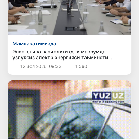
Мамлакатимизда
Энергетика вазирлиги ёзги мавсумда
узлуксиз электр энергияси таъминоти
бўйича чораларни кучайтирмоқда
12 июл 2026, 09:33
1 560