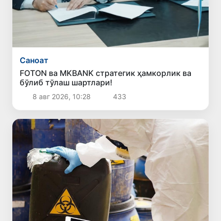
Саноат
FOTON ва MKBANK стратегик ҳамкорлик ва
бўлиб тўлаш шартлари!
8 авг 2026, 10:28
433