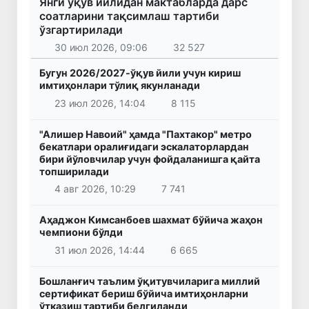
Янги ўқув йилидан мактабларда дарс
соатларини тақсимлаш тартиби
ўзгартирилади
30 июл 2026, 09:06
32 527
Бугун 2026/2027-ўқув йили учун кириш
имтиҳонлари тўлиқ якунланади
23 июл 2026, 14:04
8 115
"Алишер Навоий" ҳамда "Пахтакор" метро
бекатлари оралиғидаги эскалаторлардан
бири йўловчилар учун фойдаланишга қайта
топширилади
4 авг 2026, 10:29
7 741
Аҳаджон Кимсанбоев шахмат бўйича жаҳон
чемпиони бўлди
31 июл 2026, 14:44
6 665
Бошланғич таълим ўқитувчиларига миллий
сертификат бериш бўйича имтиҳонларни
ўтказиш тартиби белгиланди