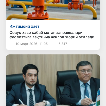
Ижтимоий ҳаёт
Совуқ ҳаво сабаб метан заправкалари
фаолиятига вақтинча чеклов жорий этилади
10 март 2026, 11:05
5 817