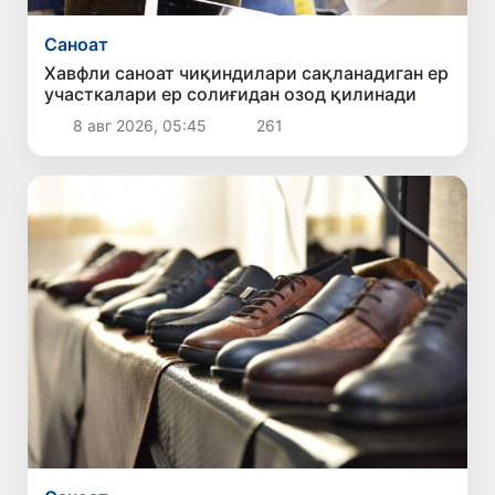
Саноат
Хавфли саноат чиқиндилари сақланадиган ер
участкалари ер солиғидан озод қилинади
8 авг 2026, 05:45
261