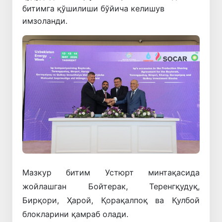
битимга қўшилиши бўйича келишув
имзоланди.
Мазкур битим Устюрт минтақасида
жойлашган Бойтерак, Теренгқудуқ,
Бирқори, Ҳарой, Қорақалпоқ ва Қулбой
блокларини қамраб олади.