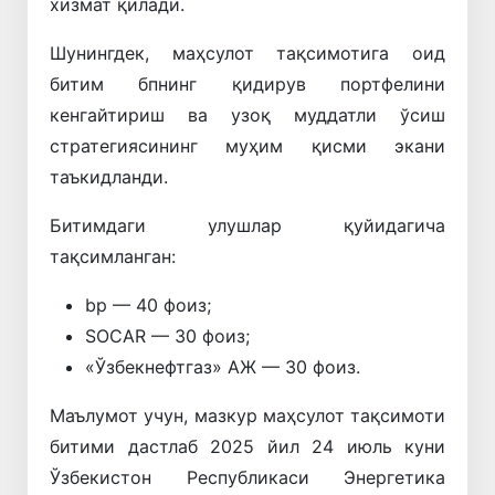
хизмат қилади.
Шунингдек, маҳсулот тақсимотига оид
битим бпнинг қидирув портфелини
кенгайтириш ва узоқ муддатли ўсиш
стратегиясининг муҳим қисми экани
таъкидланди.
Битимдаги улушлар қуйидагича
тақсимланган:
bp
— 40 фоиз;
SOCAR
— 30 фоиз;
«Ўзбекнефтгаз» АЖ — 30 фоиз.
Маълумот учун, мазкур маҳсулот тақсимоти
битими дастлаб 2025 йил 24 июль куни
Ўзбекистон Республикаси Энергетика