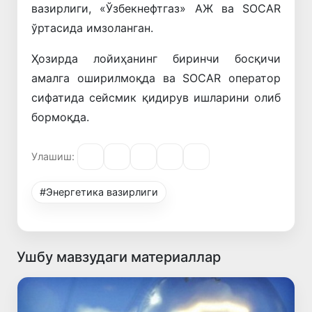
вазирлиги, «Ўзбекнефтгаз» АЖ ва
SOCAR
ўртасида имзоланган.
Ҳозирда лойиҳанинг биринчи босқичи
амалга оширилмоқда ва
SOCAR
оператор
сифатида сейсмик қидирув ишларини олиб
бормоқда.
Улашиш:
#Энергетика вазирлиги
Ушбу мавзудаги материаллар