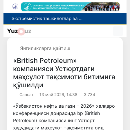
Ўзбекистон Журналистлар уюшмаси қошида Блогерлар ижодий кенгаши ташкил этилди
Кредит ва молиявий хизматлар рекламасига огоҳлантириш талаби киритилади
Yuz
uz
FOTON ва MKBANK стратегик ҳамкорлик ва бўлиб тўлаш шартлари!
Беҳруз Каримов фаолиятини Швейцариянинг «Лугано» клубида давом эттиради
Янгиликларга қайтиш
Экстремистик ташкилотлар ва материалларнинг электрон реестри юритилади
«British Petroleum»
компанияси Устюртдаги
маҳсулот тақсимоти битимига
қўшилди
Саноат
13 май 2026, 14:38
3 734
«Ўзбекистон нефть ва гази – 2026» халқаро
конференцияси доирасида bp (British
Petroleum) компаниясининг Устюрт
ҳудудидаги маҳсулот тақсимотига оид