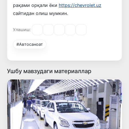
рақами орқали ёки
https://chevrolet.uz
сайтидан олиш мумкин.
Улашиш:
#Автосаноат
Ушбу мавзудаги материаллар