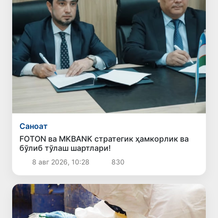
Саноат
FOTON ва MKBANK стратегик ҳамкорлик ва
бўлиб тўлаш шартлари!
8 авг 2026, 10:28
830