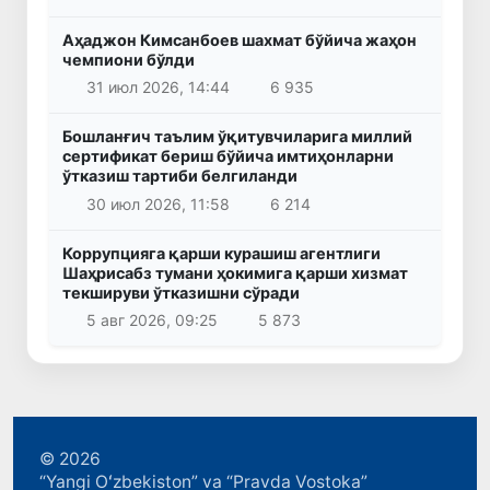
Аҳаджон Кимсанбоев шахмат бўйича жаҳон
чемпиони бўлди
31 июл 2026, 14:44
6 935
Бошланғич таълим ўқитувчиларига миллий
сертификат бериш бўйича имтиҳонларни
ўтказиш тартиби белгиланди
30 июл 2026, 11:58
6 214
Коррупцияга қарши курашиш агентлиги
Шаҳрисабз тумани ҳокимига қарши хизмат
текшируви ўтказишни сўради
5 авг 2026, 09:25
5 873
© 2026
“Yangi Oʻzbekiston” va “Pravda Vostoka”