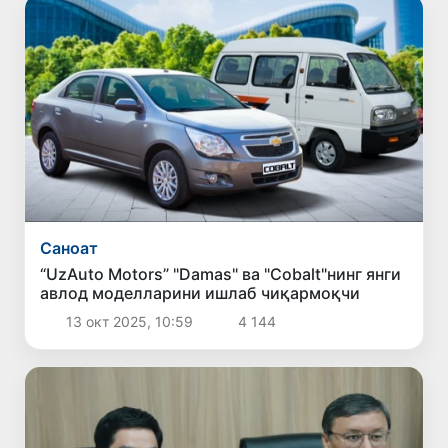
Саноат
“UzAuto Motors” "Damas" ва "Cobalt"нинг янги
авлод моделларини ишлаб чиқармоқчи
13 окт 2025, 10:59
4 144