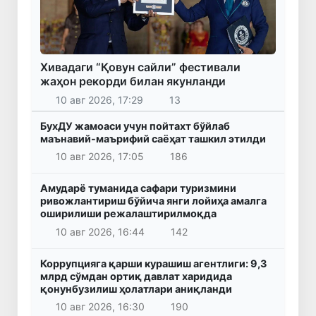
Хивадаги “Қовун сайли” фестивали
жаҳон рекорди билан якунланди
10 авг 2026, 17:29
13
БухДУ жамоаси учун пойтахт бўйлаб
маънавий-маърифий саёҳат ташкил этилди
10 авг 2026, 17:05
186
Амударё туманида сафари туризмини
ривожлантириш бўйича янги лойиҳа амалга
оширилиши режалаштирилмоқда
10 авг 2026, 16:44
142
Коррупцияга қарши курашиш агентлиги: 9,3
млрд сўмдан ортиқ давлат харидида
қонунбузилиш ҳолатлари аниқланди
10 авг 2026, 16:30
190