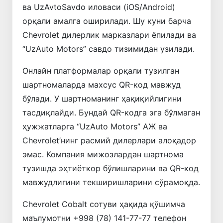
ва UzAvtoSavdo иловаси (iOS/Android)
орқали амалга оширилади. Шу куни барча
Chevrolet дилерлик марказлари ёпилади ва
“UzAuto Motors” савдо тизимидан узилади.
Онлайн платформалар орқали тузилган
шартномаларда махсус QR-код мавжуд
бўлади. У шартноманинг ҳақиқийлигини
тасдиқлайди. Бундай QR-кодга эга бўлмаган
ҳужжатларга “UzAuto Motors” АЖ ва
Chevrolet’нинг расмий дилерлари алоқадор
эмас. Компания мижозлардан шартнома
тузишда эҳтиёткор бўлишларини ва QR-код
мавжудлигини текширишларини сўрамоқда.
Chevrolet Cobalt сотуви ҳақида қўшимча
маълумотни +998 (78) 141-77-77 телефон