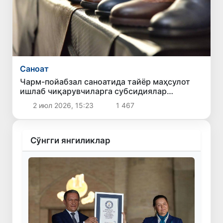
Саноат
Чарм-пойабзал саноатида тайёр маҳсулот
ишлаб чиқарувчиларга субсидиялар
берилади
2 июл 2026, 15:23
1 467
Сўнгги янгиликлар