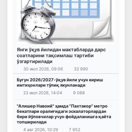
Янги ўқув йилидан мактабларда дарс
соатларини тақсимлаш тартиби
ўзгартирилади
30 июл 2026, 09:06
32 990
Бугун 2026/2027-ўқув йили учун кириш
имтиҳонлари тўлиқ якунланади
23 июл 2026, 14:04
9 088
"Алишер Навоий" ҳамда "Пахтакор" метро
бекатлари оралиғидаги эскалаторлардан
бири йўловчилар учун фойдаланишга қайта
топширилади
4 авг 2026, 10:29
7 952