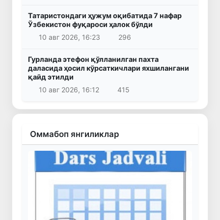
Татаристондаги ҳужум оқибатида 7 нафар
Ўзбекистон фуқароси ҳалок бўлди
10 авг 2026, 16:23
296
Гурланда этефон қўлланилган пахта
даласида ҳосил кўрсаткичлари яхшилангани
қайд этилди
10 авг 2026, 16:12
415
Оммабоп янгиликлар