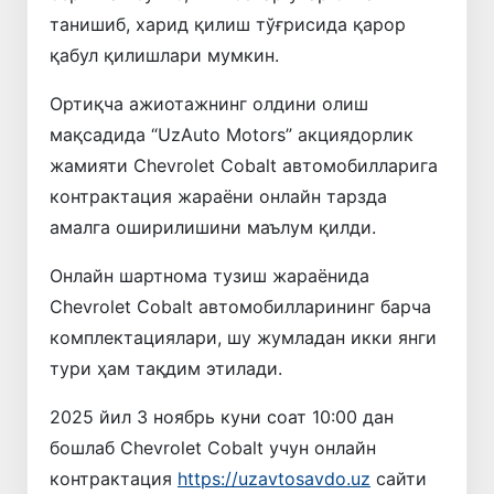
танишиб, харид қилиш тўғрисида қарор
қабул қилишлари мумкин.
Ортиқча ажиотажнинг олдини олиш
мақсадида “UzAuto Motors” акциядорлик
жамияти Chevrolet Cobalt автомобилларига
контрактация жараёни онлайн тарзда
амалга оширилишини маълум қилди.
Онлайн шартнома тузиш жараёнида
Chevrolet Cobalt автомобилларининг барча
комплектациялари, шу жумладан икки янги
тури ҳам тақдим этилади.
2025 йил 3 ноябрь куни соат 10:00 дан
бошлаб Chevrolet Cobalt учун онлайн
контрактация
https://uzavtosavdo.uz
сайти