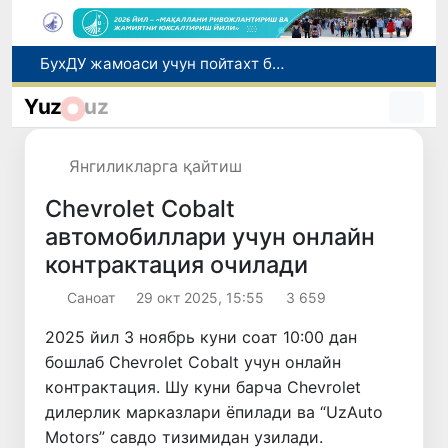
Амударё туманида сафари туризмини ривожлантириш бўйича янги лойиҳа амалга оширилиши режалаштирилмоқда
Коррупцияга қарши курашиш агентлиги: 9,3 млрд сўмдан ортиқ давлат харидида қонунбузилиш ҳолатлари аниқланди
Yuz
uz
Татаристондаги ҳужум оқибатида 7 нафар Ўзбекистон фуқароси ҳалок бўлди
Хивадаги “Қовун сайли” фестивали жаҳон рекорди билан якунланди
Янгиликларга қайтиш
БухДУ жамоаси учун пойтахт бўйлаб маънавий-маърифий саёҳат ташкил этилди
Chevrolet Cobalt
автомобиллари учун онлайн
контрактация очилади
Саноат
29 окт 2025, 15:55
3 659
2025 йил 3 ноябрь куни соат 10:00 дан
бошлаб Chevrolet Cobalt учун онлайн
контрактация. Шу куни барча Chevrolet
дилерлик марказлари ёпилади ва “UzAuto
Motors” савдо тизимидан узилади.