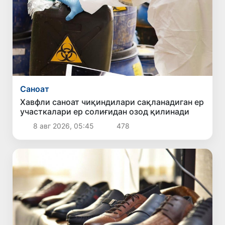
Саноат
Хавфли саноат чиқиндилари сақланадиган ер
участкалари ер солиғидан озод қилинади
8 авг 2026, 05:45
478