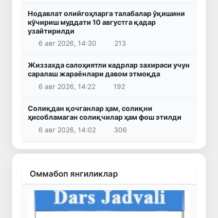
Нодавлат олийгоҳларга талабалар ўқишини
кўчириш муддати 10 августга қадар
узайтирилди
6 авг 2026, 14:30
213
Жиззахда салоҳиятли кадрлар захираси учун
саралаш жараёнлари давом этмоқда
6 авг 2026, 14:22
192
Солиқдан қочганлар ҳам, солиқни
ҳисобламаган солиқчилар ҳам фош этилди
6 авг 2026, 14:02
306
Оммабоп янгиликлар