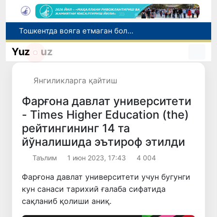
Ўзбекистонликлар соғлиқни сақлаш хизматларига ярим йилда 11 трлн сўмдан зиёд маблағ сарфлади
Нодавлат олийгоҳларга талабалар ўқишини кўчириш муддати 10 августга қадар узайтирилди
Yuz
uz
Жиззахда салоҳиятли кадрлар захираси учун саралаш жараёнлари давом этмоқда
Италиянинг 27 та шаҳрида жазирама туфайли "қизил" хавф даражаси эълон қилинди
Янгиликларга қайтиш
Тошкентда вояга етмаган бола дўконга эшик тирқишидан кириб, 6,2 миллион сўм ўғирлади
Фарғона давлат университети
- Times Higher Education (the)
рейтингининг 14 та
йўналишида эътироф этилди
Таълим
1 июн 2023, 17:43
4 004
Фарғона давлат университети учун бугунги
кун санаси тарихий ғалаба сифатида
сақланиб қолиши аниқ.