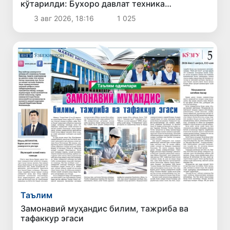
кўтарилди: Бухоро давлат техника
университети делегациясининг хизмат
3 авг 2026, 18:16
1 025
сафари самарали якунланди
Таълим
Замонавий муҳандис билим, тажриба ва
тафаккур эгаси