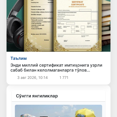
Таълим
Энди миллий сертификат имтиҳонига узрли
сабаб билан келолмаганларга тўлов
қайтарилади
3 авг 2026, 10:14
1 771
Сўнгги янгиликлар