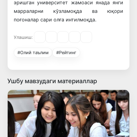
эришган университет жамоаси янада янги
марраларни кўзламоқда ва юқори
поғоналар сари олға интилмоқда.
Улашиш:
#Олий таълим
#Рейтинг
Ушбу мавзудаги материаллар