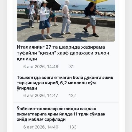
Италиянинг 27 та шаҳрида жазирама
туфайли "қизил" хавф даражаси эълон
қилинди
6 авг 2026, 14:48
31
Тошкентда вояга етмаган бола дўконга эшик
тирқишидан кириб, 6,2 миллион сўм
ўғирлади
6 авг 2026, 14:47
122
Ўзбекистонликлар соғлиқни сақлаш
хизматларига ярим йилда 11 трлн сўмдан
зиёд маблағ сарфлади
6 авг 2026, 14:40
133