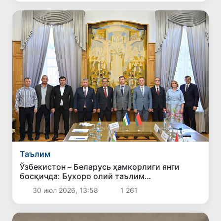
Таълим
Ўзбекистон – Беларусь ҳамкорлиги янги
босқичда: Бухоро олий таълим
муассасалари делегацияси Минскда
30 июл 2026, 13:58
1 261
учрашувлар ўтказди