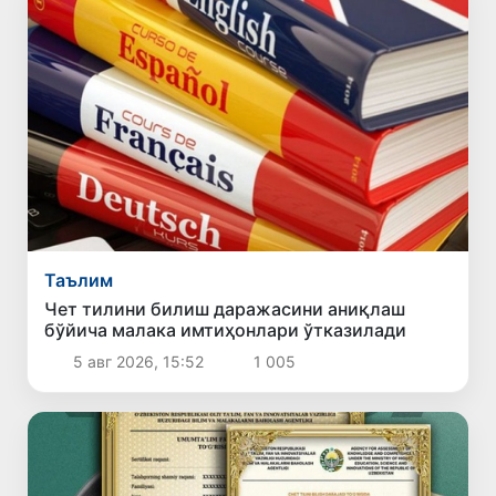
Таълим
Чет тилини билиш даражасини аниқлаш
бўйича малака имтиҳонлари ўтказилади
5 авг 2026, 15:52
1 005