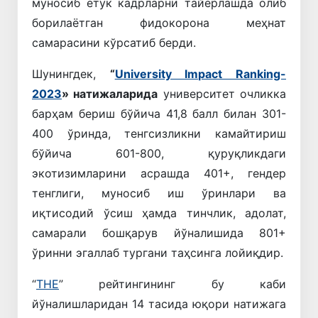
муносиб етук кадрларни тайёрлашда олиб
борилаётган фидокорона меҳнат
самарасини кўрсатиб берди.
Шунингдек,
“
University Impact Ranking-
2023
» натижаларида
университет очликка
барҳам бериш бўйича 41,8 балл билан 301-
400 ўринда, тенгсизликни камайтириш
бўйича 601-800, қуруқликдаги
экотизимларини асрашда 401+, гендер
тенглиги, муносиб иш ўринлари ва
иқтисодий ўсиш ҳамда тинчлик, адолат,
самарали бошқарув йўналишида 801+
ўринни эгаллаб тургани таҳсинга лойиқдир.
“
THE
” рейтингининг бу каби
йўналишларидан 14 тасида юқори натижага