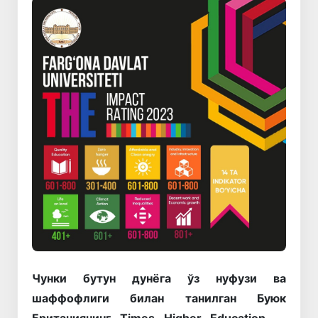
Чунки бутун дунёга ўз нуфузи ва
шаффофлиги билан танилган Буюк