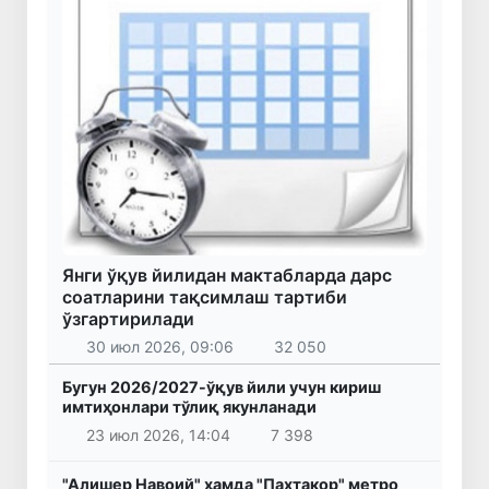
Янги ўқув йилидан мактабларда дарс
соатларини тақсимлаш тартиби
ўзгартирилади
30 июл 2026, 09:06
32 050
Бугун 2026/2027-ўқув йили учун кириш
имтиҳонлари тўлиқ якунланади
23 июл 2026, 14:04
7 398
"Алишер Навоий" ҳамда "Пахтакор" метро