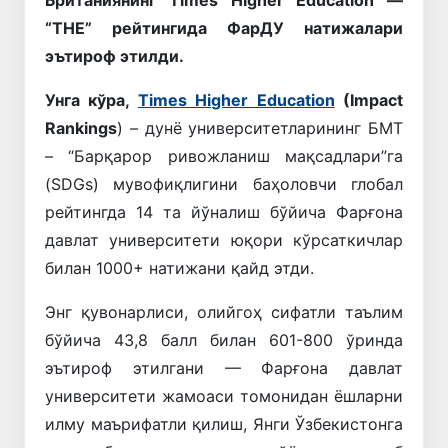
Британиянинг Times Higher Education —
“THE” рейтингида ФарДУ натижалари
эътироф этилди.
Унга кўра,
Times Higher Education
(Impact
Rankings
) – дунё университетларининг БМТ
– “Барқарор ривожланиш мақсадлари”га
(SDGs) мувофиқлигини баҳоловчи глобал
рейтингда 14 та йўналиш бўйича Фарғона
давлат университети юқори кўрсаткичлар
билан 1000+ натижани қайд этди.
Энг қувонарлиси, олийгоҳ сифатли таълим
бўйича 43,8 балл билан 601-800 ўринда
эътироф этилгани — Фарғона давлат
университети жамоаси томонидан ёшларни
илму маърифатли қилиш, Янги Ўзбекистонга