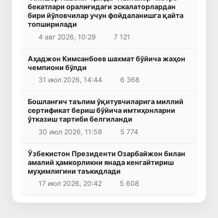
бекатлари оралиғидаги эскалаторлардан
бири йўловчилар учун фойдаланишга қайта
топширилади
4 авг 2026, 10:29
7 121
Аҳаджон Кимсанбоев шахмат бўйича жаҳон
чемпиони бўлди
31 июл 2026, 14:44
6 368
Бошланғич таълим ўқитувчиларига миллий
сертификат бериш бўйича имтиҳонларни
ўтказиш тартиби белгиланди
30 июл 2026, 11:58
5 774
Ўзбекистон Президенти Озарбайжон билан
амалий ҳамкорликни янада кенгайтириш
муҳимлигини таъкидлади
17 июл 2026, 20:42
5 608