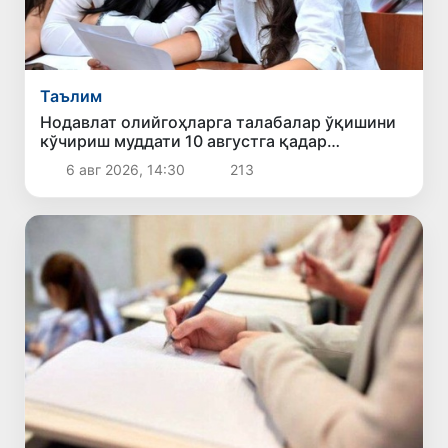
Таълим
Нодавлат олийгоҳларга талабалар ўқишини
кўчириш муддати 10 августга қадар
узайтирилди
6 авг 2026, 14:30
213