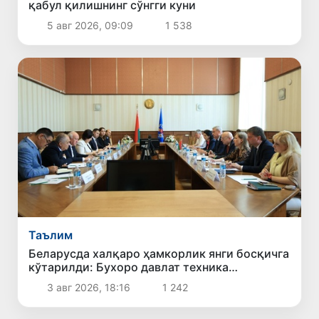
қабул қилишнинг сўнгги куни
5 авг 2026, 09:09
1 538
Таълим
Беларусда халқаро ҳамкорлик янги босқичга
кўтарилди: Бухоро давлат техника
университети делегациясининг хизмат
3 авг 2026, 18:16
1 242
сафари самарали якунланди