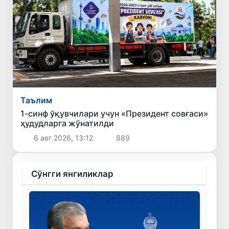
Таълим
1-синф ўқувчилари учун «Президент совғаси»
ҳудудларга жўнатилди
6 авг 2026, 13:12
889
Сўнгги янгиликлар