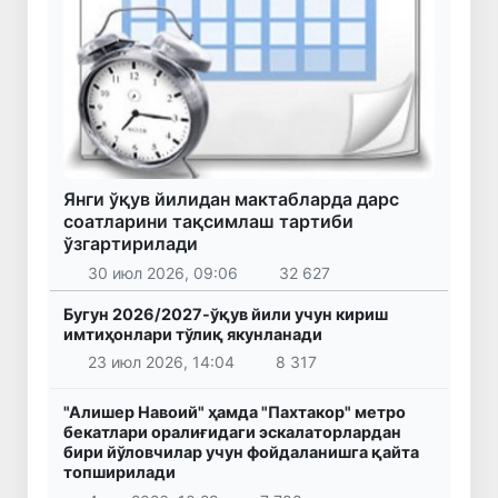
Янги ўқув йилидан мактабларда дарс
соатларини тақсимлаш тартиби
ўзгартирилади
30 июл 2026, 09:06
32 627
Бугун 2026/2027-ўқув йили учун кириш
имтиҳонлари тўлиқ якунланади
23 июл 2026, 14:04
8 317
"Алишер Навоий" ҳамда "Пахтакор" метро
бекатлари оралиғидаги эскалаторлардан
бири йўловчилар учун фойдаланишга қайта
топширилади