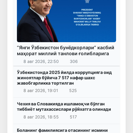
“Янги Ўзбекистон бунёдкорлари” касбий
маҳорат миллий танлови ғолибларига
8 авг 2026, 22:50
306
Ўзбекистонда 2025 йилда коррупцияга оид
жиноятлар бўйича 7 517 нафар шахс
жавобгарликка тортилган
8 авг 2026, 19:01
525
Чехия ва Словакияда ишламоқчи бўлган
тиббиёт мутахассислари рўйхатга олинади
8 авг 2026, 18:55
517
Боланинг фамилиясига отасининг исмини