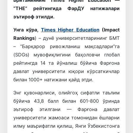
Британиянинг Times Higher Education —
“THE” рейтингида ФарДУ натижалари
эътироф этилди.
Унга кўра,
Times Higher Education
(Impact
Rankings
) – дунё университетларининг БМТ
– “Барқарор ривожланиш мақсадлари”га
(SDGs) мувофиқлигини баҳоловчи глобал
рейтингда 14 та йўналиш бўйича Фарғона
давлат университети юқори кўрсаткичлар
билан 1000+ натижани қайд этди.
Энг қувонарлиси, олийгоҳ сифатли таълим
бўйича 43,8 балл билан 601-800 ўринда
эътироф этилгани — Фарғона давлат
университети жамоаси томонидан ёшларни
илму маърифатли қилиш, Янги Ўзбекистонга