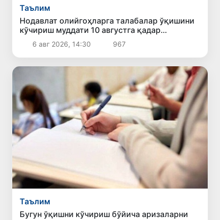
Таълим
Нодавлат олийгоҳларга талабалар ўқишини
кўчириш муддати 10 августга қадар
узайтирилди
6 авг 2026, 14:30
967
Таълим
Бугун ўқишни кўчириш бўйича аризаларни