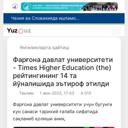
Боланинг фамилиясига отасининг исмини беришга рухсат берилади
Беҳруз Каримов фаолиятини Швейцариянинг «Лугано» клубида давом эттиради
Yuz
uz
Экстремистик ташкилотлар ва материалларнинг электрон реестри юритилади
Ўзбекистонда 2025 йилда коррупцияга оид жиноятлар бўйича 7 517 нафар шахс жавобгарликка тортилган
Янгиликларга қайтиш
Чехия ва Словакияда ишламоқчи бўлган тиббиёт мутахассислари рўйхатга олинади
Фарғона давлат университети
- Times Higher Education (the)
рейтингининг 14 та
йўналишида эътироф этилди
Таълим
1 июн 2023, 17:43
4 015
Фарғона давлат университети учун бугунги
кун санаси тарихий ғалаба сифатида
сақланиб қолиши аниқ.