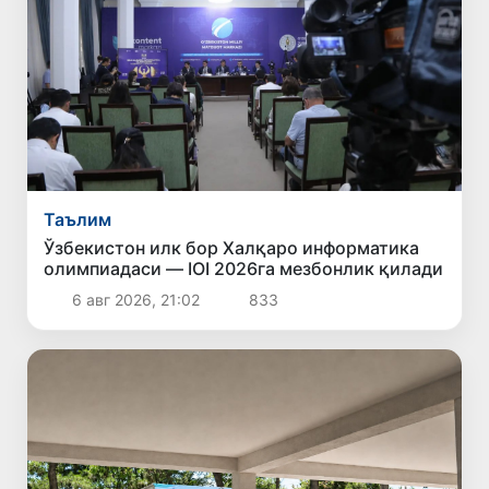
Таълим
Ўзбекистон илк бор Халқаро информатика
олимпиадаси — IOI 2026га мезбонлик қилади
6 авг 2026, 21:02
833