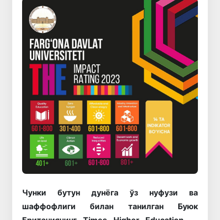
Чунки бутун дунёга ўз нуфузи ва
шаффофлиги билан танилган Буюк