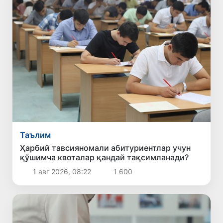
Таълим
Ҳарбий тавсияномали абитуриентлар учун
қўшимча квоталар қандай тақсимланади?
1 авг 2026, 08:22
1 600