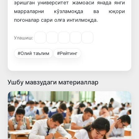
эришган университет жамоаси янада янги
марраларни кўзламоқда ва юқори
поғоналар сари олға интилмоқда.
Улашиш:
#Олий таълим
#Рейтинг
Ушбу мавзудаги материаллар