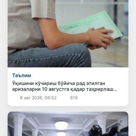
Таълим
Ўқишини кўчириш бўйича рад этилган
аризаларни 10 августга қадар таҳрирлаш
мумкин
8 авг 2026, 06:52
619