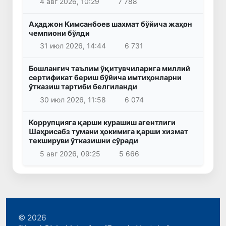
4 авг 2026, 10:29
7 788
Аҳаджон Кимсанбоев шахмат бўйича жаҳон
чемпиони бўлди
31 июл 2026, 14:44
6 731
Бошланғич таълим ўқитувчиларига миллий
сертификат бериш бўйича имтиҳонларни
ўтказиш тартиби белгиланди
30 июл 2026, 11:58
6 074
Коррупцияга қарши курашиш агентлиги
Шаҳрисабз тумани ҳокимига қарши хизмат
текшируви ўтказишни сўради
5 авг 2026, 09:25
5 666
© 2026