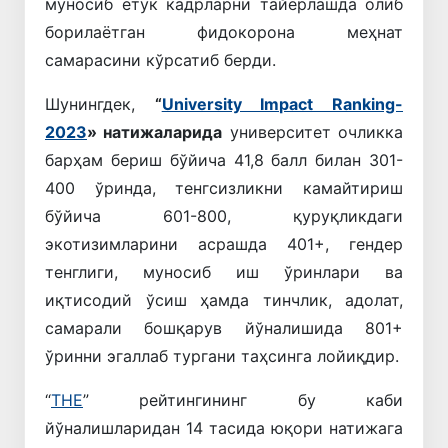
муносиб етук кадрларни тайёрлашда олиб
борилаётган фидокорона меҳнат
самарасини кўрсатиб берди.
Шунингдек,
“
University Impact Ranking-
2023
» натижаларида
университет очликка
барҳам бериш бўйича 41,8 балл билан 301-
400 ўринда, тенгсизликни камайтириш
бўйича 601-800, қуруқликдаги
экотизимларини асрашда 401+, гендер
тенглиги, муносиб иш ўринлари ва
иқтисодий ўсиш ҳамда тинчлик, адолат,
самарали бошқарув йўналишида 801+
ўринни эгаллаб тургани таҳсинга лойиқдир.
“
THE
” рейтингининг бу каби
йўналишларидан 14 тасида юқори натижага