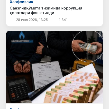
Хавфсизлик
Санэпидқўмита тизимида коррупция
ҳолатлари фош этилди
28 июл 2026, 13:25
1 341