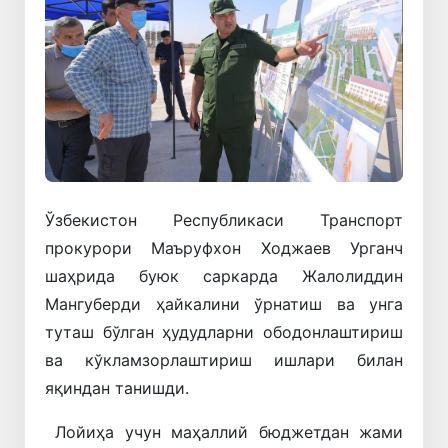
Ўзбекистон Республикаси Транспорт
прокурори Маъруфхон Ходжаев Урганч
шаҳрида буюк саркарда Жалолиддин
Мангуберди ҳайкалини ўрнатиш ва унга
туташ бўлган ҳудудларни ободонлаштириш
ва кўкламзорлаштириш ишлари билан
яқиндан танишди.
Лойиҳа учун маҳаллий бюджетдан жами