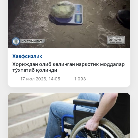
Хавфсизлик
Хориждан олиб келинган наркотик моддалар
тўхтатиб қолинди
17 июл 2026, 14:05
1 093