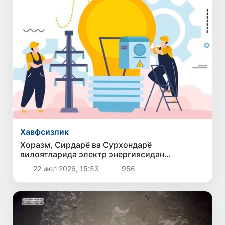
Хавфсизлик
Хоразм, Сирдарё ва Сурхондарё
вилоятларида электр энергиясидан
ноқонуний фойдаланиш ҳолатлари фош
22 июл 2026, 15:53
956
этилди