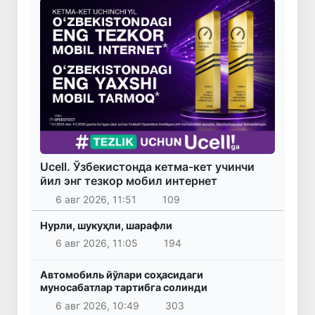
Ucell. Ўзбекистонда кетма-кет учинчи
йил энг тезкор мобил интернет
6 авг 2026, 11:51
109
Нурли, шукуҳли, шарафли
6 авг 2026, 11:05
194
Автомобиль йўлари соҳасидаги
муносабатлар тартибга солинди
6 авг 2026, 10:49
303