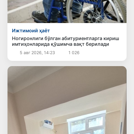
Ижтимоий ҳаёт
Ногиронлиги бўлган абитуриентларга кириш
имтиҳонларида қўшимча вақт берилади
5 авг 2026, 14:23
1 026