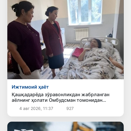
Ижтимоий ҳаёт
Қашқадарёда зўравонликдан жабрланган
аёлнинг ҳолати Омбудсман томонидан
ўрганилди
4 авг 2026, 11:37
927