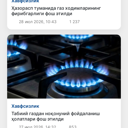
Хавфсизлик
Ҳазорасп туманида газ ходимларининг
фирибгарлиги фош этилди
28 июл 2026, 10:43
1 237
Хавфсизлик
Табиий газдан ноқонуний фойдаланиш
ҳолатлари фош этилди
27 июл 2026, 14:32
853