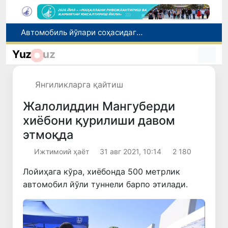
Автомобиль йўлари соҳасидаги муносабатлар тартибга солинди
Рақобат қўмитаси аралашуви билан тадбиркордан газ учун асоссиз ундирилган тўлов қайтарилиши таъминланди
Yuz
uz
Brent нефтининг нархи 13 июлдан бери илк бор 1 баррель учун 79 доллардан пастлади
Ucell. Ўзбекистонда кетма-кет учинчи йил энг тезкор мобил интернет
Янгиликларга қайтиш
Нурли, шукуҳли, шарафли
Жалолиддин Мангуберди
хиёбони қурилиши давом
этмоқда
Ижтимоий ҳаёт
31 авг 2021, 10:14
2 180
Лойиҳага кўра, хиёбонда 500 метрлик
автомобил йўли туннели барпо этилади.