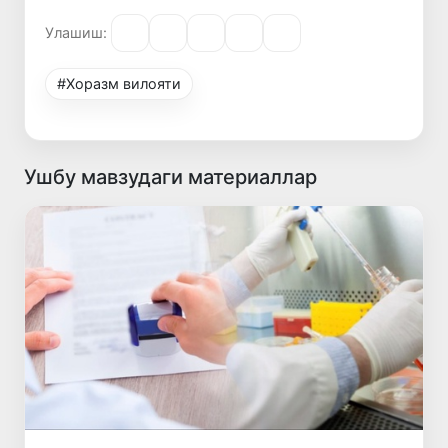
Улашиш:
#Хорaзм вилояти
Ушбу мавзудаги материаллар