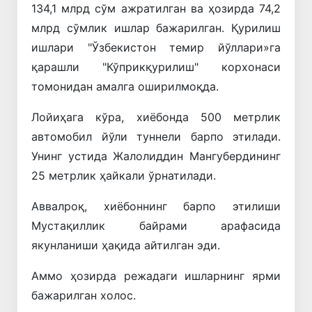
134,1 млрд сўм ажратилган ва ҳозирда 74,2
млрд сўмлик ишлар бажарилган. Қурилиш
ишлари "Ўзбекистон темир йўллари»га
қарашли "Кўприкқурилиш" корхонаси
томонидан амалга оширилмоқда.
Лойиҳага кўра, хиёбонда 500 метрлик
автомобил йўли туннели барпо этилади.
Унинг устида Жалолиддин Мангубердининг
25 метрлик ҳайкали ўрнатилади.
Аввалроқ, хиёбоннинг барпо этилиши
Мустақиллик байрами арафасида
якунланиши ҳақида айтилган эди.
Аммо ҳозирда режадаги ишларнинг ярми
бажарилган холос.