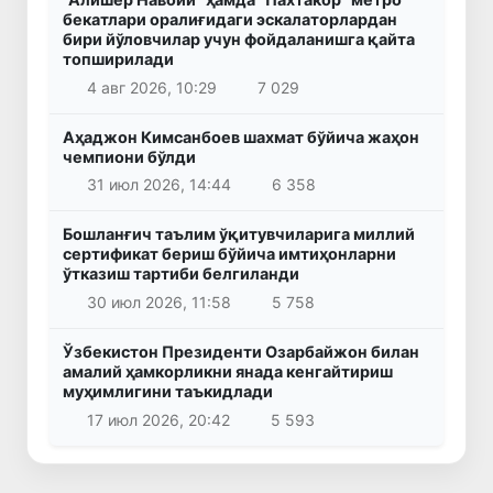
бекатлари оралиғидаги эскалаторлардан
бири йўловчилар учун фойдаланишга қайта
топширилади
4 авг 2026, 10:29
7 029
Аҳаджон Кимсанбоев шахмат бўйича жаҳон
чемпиони бўлди
31 июл 2026, 14:44
6 358
Бошланғич таълим ўқитувчиларига миллий
сертификат бериш бўйича имтиҳонларни
ўтказиш тартиби белгиланди
30 июл 2026, 11:58
5 758
Ўзбекистон Президенти Озарбайжон билан
амалий ҳамкорликни янада кенгайтириш
муҳимлигини таъкидлади
17 июл 2026, 20:42
5 593