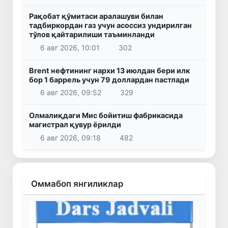
Рақобат қўмитаси аралашуви билан
тадбиркордан газ учун асоссиз ундирилган
тўлов қайтарилиши таъминланди
6 авг 2026, 10:01
302
Brent нефтининг нархи 13 июлдан бери илк
бор 1 баррель учун 79 доллардан пастлади
6 авг 2026, 09:52
329
Олмалиқдаги Мис бойитиш фабрикасида
магистрал қувур ёрилди
6 авг 2026, 09:18
482
Оммабоп янгиликлар