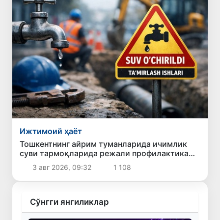
Ижтимоий ҳаёт
Тошкентнинг айрим туманларида ичимлик
суви тармоқларида режали профилактика
ишлари олиб борилади
3 авг 2026, 09:32
1 108
Сўнгги янгиликлар