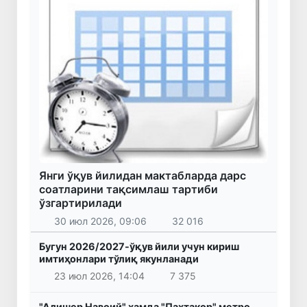
Янги ўқув йилидан мактабларда дарс
соатларини тақсимлаш тартиби
ўзгартирилади
30 июл 2026, 09:06
32 016
Бугун 2026/2027-ўқув йили учун кириш
имтиҳонлари тўлиқ якунланади
23 июл 2026, 14:04
7 375
"Алишер Навоий" ҳамда "Пахтакор" метро