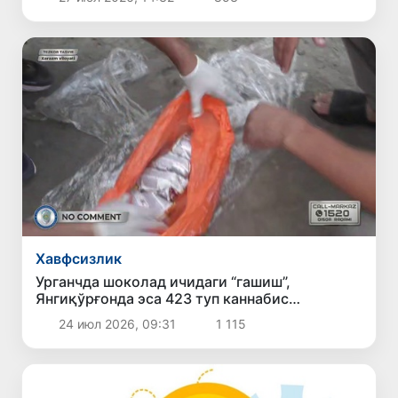
Хавфсизлик
Урганчда шоколад ичидаги “гашиш”,
Янгиқўрғонда эса 423 туп каннабис
аниқланди
24 июл 2026, 09:31
1 115