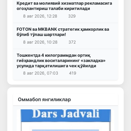
Кредит ва молиявий хизматлар рекламасига
огоҳлантириш талаби киритилади
8 авг 2026, 12:28
329
FOTON ва MKBANK стратегик ҳамкорлик ва
бўлиб тўлаш шартлари!
8 авг 2026, 10:28
372
Тошкентда 4 килограммдан ортиқ
гиёҳвандлик воситаларининг «закладка»
усулида тарқатилишига чек қўйилди
8 авг 2026, 07:03
419
Оммабоп янгиликлар