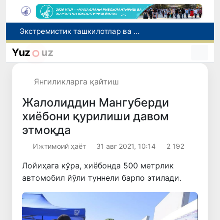
Экстремистик ташкилотлар ва материалларнинг электрон реестри юритилади
Ўзбекистон Журналистлар уюшмаси қошида Блогерлар ижодий кенгаши ташкил этилди
Кредит ва молиявий хизматлар рекламасига огоҳлантириш талаби киритилади
Yuz
uz
FOTON ва MKBANK стратегик ҳамкорлик ва бўлиб тўлаш шартлари!
Беҳруз Каримов фаолиятини Швейцариянинг «Лугано» клубида давом эттиради
Янгиликларга қайтиш
Жалолиддин Мангуберди
хиёбони қурилиши давом
этмоқда
Ижтимоий ҳаёт
31 авг 2021, 10:14
2 192
Лойиҳага кўра, хиёбонда 500 метрлик
автомобил йўли туннели барпо этилади.