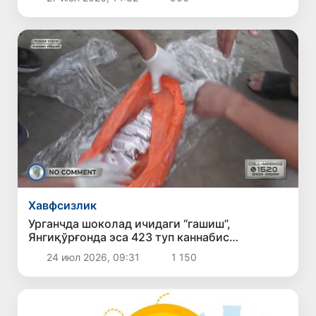
Хавфсизлик
Урганчда шоколад ичидаги “гашиш”,
Янгиқўрғонда эса 423 туп каннабис
аниқланди
24 июл 2026, 09:31
1 150