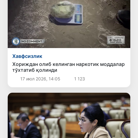
Хавфсизлик
Хориждан олиб келинган наркотик моддалар
тўхтатиб қолинди
17 июл 2026, 14:05
1 123