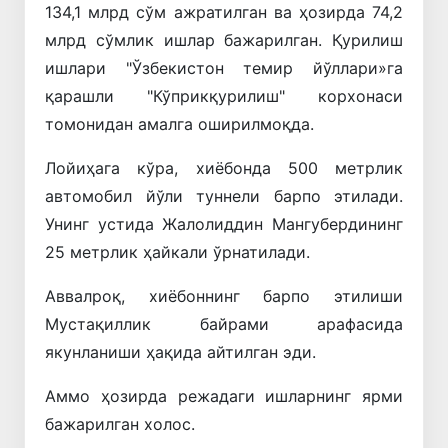
134,1 млрд сўм ажратилган ва ҳозирда 74,2
млрд сўмлик ишлар бажарилган. Қурилиш
ишлари "Ўзбекистон темир йўллари»га
қарашли "Кўприкқурилиш" корхонаси
томонидан амалга оширилмоқда.
Лойиҳага кўра, хиёбонда 500 метрлик
автомобил йўли туннели барпо этилади.
Унинг устида Жалолиддин Мангубердининг
25 метрлик ҳайкали ўрнатилади.
Аввалроқ, хиёбоннинг барпо этилиши
Мустақиллик байрами арафасида
якунланиши ҳақида айтилган эди.
Аммо ҳозирда режадаги ишларнинг ярми
бажарилган холос.