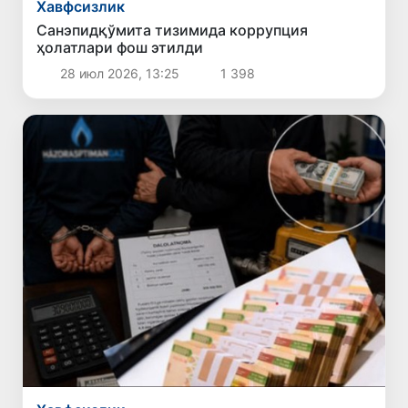
Хавфсизлик
Санэпидқўмита тизимида коррупция
ҳолатлари фош этилди
28 июл 2026, 13:25
1 398