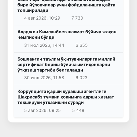
бири йўловчилар учун фойдаланишга қайта
топширилади
4 авг 2026, 10:29
7 730
Аҳаджон Кимсанбоев шахмат бўйича жаҳон
чемпиони бўлди
31 июл 2026, 14:44
6 655
Бошланғич таълим ўқитувчиларига миллий
сертификат бериш бўйича имтиҳонларни
ўтказиш тартиби белгиланди
30 июл 2026, 11:58
6 023
Коррупцияга қарши курашиш агентлиги
Шаҳрисабз тумани ҳокимига қарши хизмат
текшируви ўтказишни сўради
5 авг 2026, 09:25
5 448