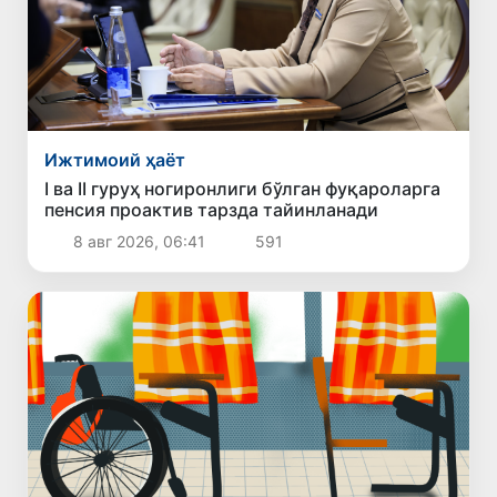
Ижтимоий ҳаёт
I ва II гуруҳ ногиронлиги бўлган фуқароларга
пенсия проактив тарзда тайинланади
8 авг 2026, 06:41
591