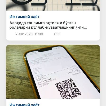
Ижтимоий ҳаёт
Алоҳида таълимга эҳтиёжи бўлган
болаларни қўллаб-қувватлашнинг янги
тизими жорий этилади
7 авг 2026, 11:00
158
Ижтимоий ҳаёт