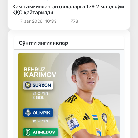
Кам таъминланган оилаларга 179,2 млрд сўм
ҚҚС қайтарилди
7 авг 2026, 10:33
773
Сўнгги янгиликлар