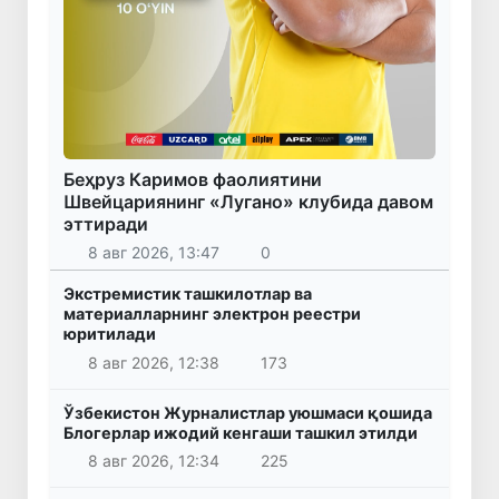
Беҳруз Каримов фаолиятини
Швейцариянинг «Лугано» клубида давом
эттиради
8 авг 2026, 13:47
0
Экстремистик ташкилотлар ва
материалларнинг электрон реестри
юритилади
8 авг 2026, 12:38
173
Ўзбекистон Журналистлар уюшмаси қошида
Блогерлар ижодий кенгаши ташкил этилди
8 авг 2026, 12:34
225