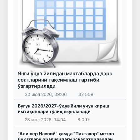
Янги ўқув йилидан мактабларда дарс
соатларини тақсимлаш тартиби
ўзгартирилади
30 июл 2026, 09:06
32 509
Бугун 2026/2027-ўқув йили учун кириш
имтиҳонлари тўлиқ якунланади
23 июл 2026, 14:04
8 097
"Алишер Навоий" ҳамда "Пахтакор" метро
бекатлари оралиғидаги эскалаторлардан