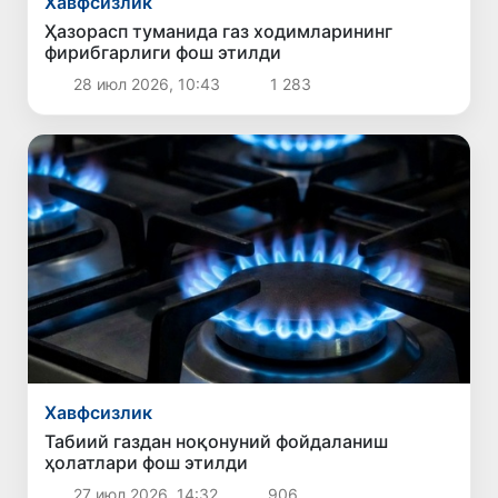
Хавфсизлик
Ҳазорасп туманида газ ходимларининг
фирибгарлиги фош этилди
28 июл 2026, 10:43
1 283
Хавфсизлик
Табиий газдан ноқонуний фойдаланиш
ҳолатлари фош этилди
27 июл 2026, 14:32
906