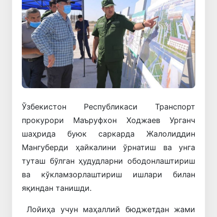
Ўзбекистон Республикаси Транспорт
прокурори Маъруфхон Ходжаев Урганч
шаҳрида буюк саркарда Жалолиддин
Мангуберди ҳайкалини ўрнатиш ва унга
туташ бўлган ҳудудларни ободонлаштириш
ва кўкламзорлаштириш ишлари билан
яқиндан танишди.
Лойиҳа учун маҳаллий бюджетдан жами