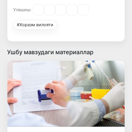
Улашиш:
#Хорaзм вилояти
Ушбу мавзудаги материаллар