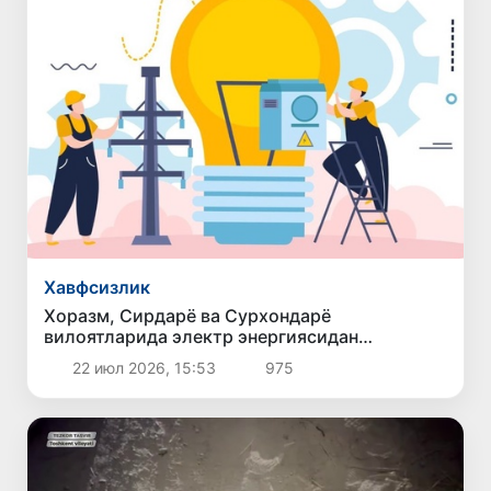
Хавфсизлик
Хоразм, Сирдарё ва Сурхондарё
вилоятларида электр энергиясидан
ноқонуний фойдаланиш ҳолатлари фош
22 июл 2026, 15:53
975
этилди