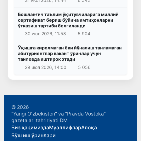
31 июл 2026, 14:44
6 542
Бошланғич таълим ўқитувчиларига миллий
сертификат бериш бўйича имтиҳонларни
ўтказиш тартиби белгиланди
30 июл 2026, 11:58
5 904
Ўқишга киролмаган ёки йўналиш танламаган
абитуриентлар вакант ўринлар учун
танловда иштирок этади
29 июл 2026, 14:00
5 056
© 2026
“Yangi Oʻzbekiston” va “Pravda Vostoka”
gazetalari tahririyati DM
Биз ҳақимизда
Муаллифлар
Алоқа
Бўш иш ўринлари