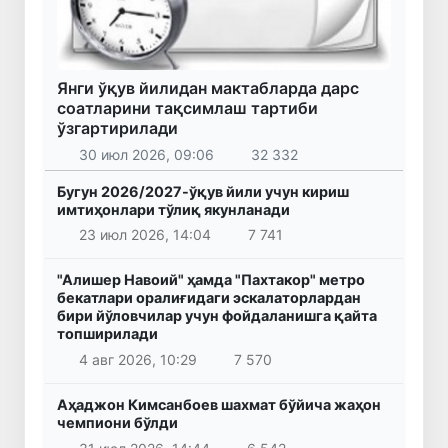
Янги ўқув йилидан мактабларда дарс
соатларини тақсимлаш тартиби
ўзгартирилади
30 июл 2026, 09:06
32 332
Бугун 2026/2027-ўқув йили учун кириш
имтиҳонлари тўлиқ якунланади
23 июл 2026, 14:04
7 741
"Алишер Навоий" ҳамда "Пахтакор" метро
бекатлари оралиғидаги эскалаторлардан
бири йўловчилар учун фойдаланишга қайта
топширилади
4 авг 2026, 10:29
7 570
Аҳаджон Кимсанбоев шахмат бўйича жаҳон
чемпиони бўлди