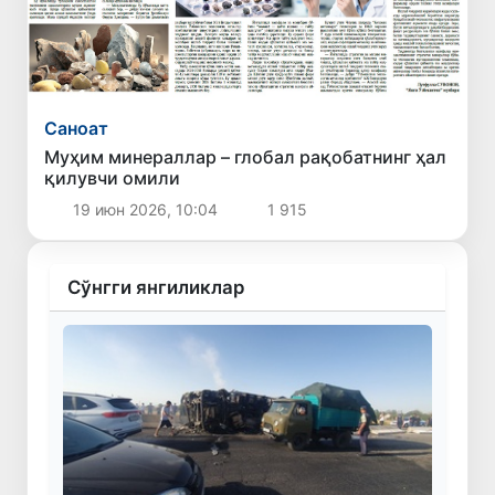
Саноат
Муҳим минераллар – глобал рақобатнинг ҳал
қилувчи омили
19 июн 2026, 10:04
1 915
Сўнгги янгиликлар