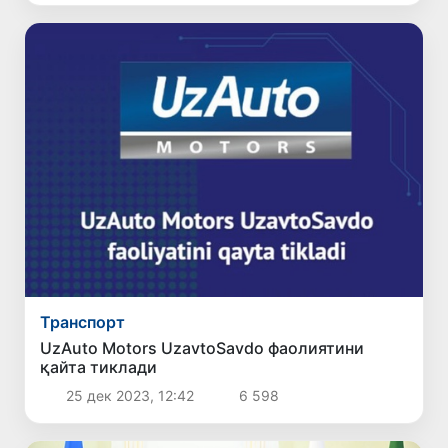
Транспорт
UzAuto Motors UzavtoSavdo фаолиятини
қайта тиклади
25 дек 2023, 12:42
6 598