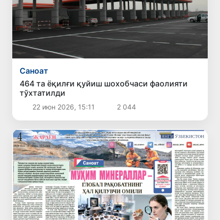
Саноат
464 та ёқилғи қуйиш шохобчаси фаолияти
тўхтатилди
22 июн 2026, 15:11
2 044