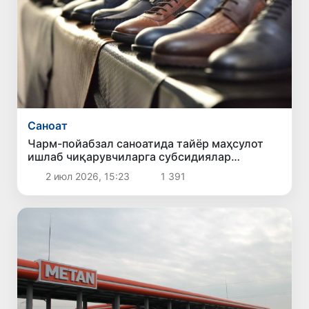
Саноат
Чарм-пойабзал саноатида тайёр маҳсулот
ишлаб чиқарувчиларга субсидиялар
берилади
2 июл 2026, 15:23
1 391