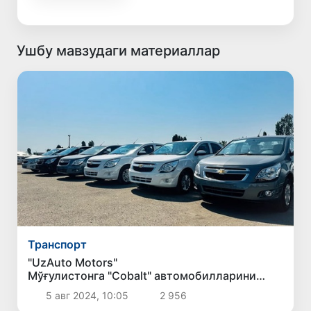
Ушбу мавзудаги материаллар
Транспорт
"UzAuto Motors"
Мўғулистонга "Cobalt" автомобилларини
экспорт қилишни бошлади
5 авг 2024, 10:05
2 956