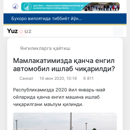
Тошкентда қиздан 3 минг доллар товламачилик қилган шахс ушланди
Жиззахда «Янги Ўзбекистон» ва «Правда Востока» газеталари кунлари ўтказилди
Yuz
uz
Учқўрғонда Норин дарёси бўйида янги экотуризм маскани барпо этилади
Самарқандда юк машинаси йўл-транспорт ҳодисасига учради, оқибатда ҳайдовчи ҳалок бўлди
Янгиликларга қайтиш
Бухоро вилоятида тиббиёт йўналишидаги ўқишга киритиб қўйишни ваъда берган шахс ушланди
Мамлакатимизда қанча енгил
автомобил ишлаб чиқарилди?
Саноат
19 июн 2020, 10:19
6 811
Республикамизда 2020 йил январь-май
ойларида қанча енгил машина ишлаб
чиқарилгани маълум қилинди.