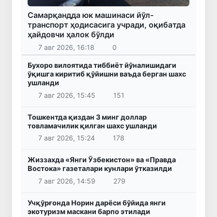
Самарқандда юк машинаси йўл-
транспорт ҳодисасига учради, оқибатда
ҳайдовчи ҳалок бўлди
7 авг 2026, 16:18
0
Бухоро вилоятида тиббиёт йўналишидаги
ўқишга киритиб қўйишни ваъда берган шахс
ушланди
7 авг 2026, 15:45
151
Тошкентда қиздан 3 минг доллар
товламачилик қилган шахс ушланди
7 авг 2026, 15:24
178
Жиззахда «Янги Ўзбекистон» ва «Правда
Востока» газеталари кунлари ўтказилди
7 авг 2026, 14:59
279
Учқўрғонда Норин дарёси бўйида янги
экотуризм маскани барпо этилади