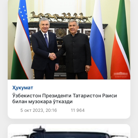
Ҳукумат
Ўзбекистон Президенти Татаристон Раиси
билан музокара ўтказди
5 окт 2023, 20:16
11 964