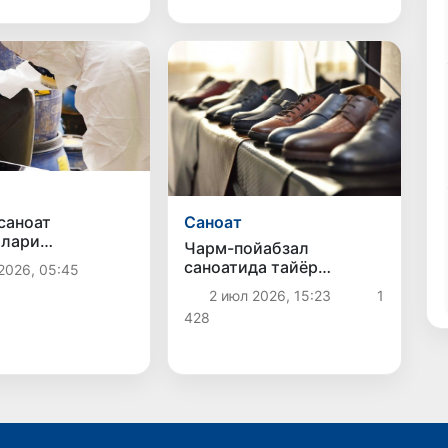
Саноат
саноат
илари
Чарм-пойабзал
диган ер
саноатида тайёр
2026, 05:45
лари ер
маҳсулот ишлаб
2 июл 2026, 15:23
1
ан озод
чиқарувчиларга
ди
428
субсидиялар берилади