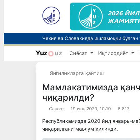
Yuz
uz
Сиёсат
Иқтисодиёт
Янгиликларга қайтиш
Мамлакатимизда қанч
чиқарилди?
Саноат
19 июн 2020, 10:19
6 817
Республикамизда 2020 йил январь-ма
чиқарилгани маълум қилинди.