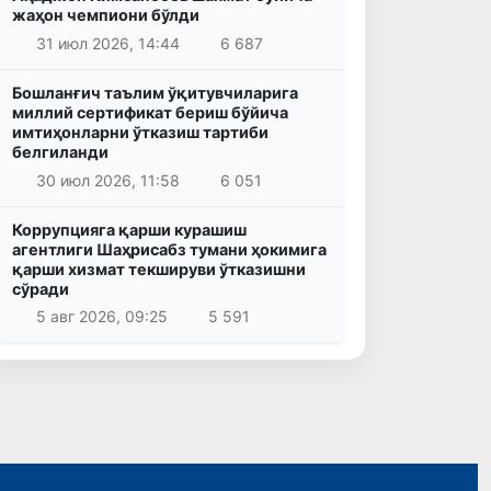
жаҳон чемпиони бўлди
31 июл 2026, 14:44
6 687
Бошланғич таълим ўқитувчиларига
миллий сертификат бериш бўйича
имтиҳонларни ўтказиш тартиби
белгиланди
30 июл 2026, 11:58
6 051
Коррупцияга қарши курашиш
агентлиги Шаҳрисабз тумани ҳокимига
қарши хизмат текшируви ўтказишни
сўради
5 авг 2026, 09:25
5 591