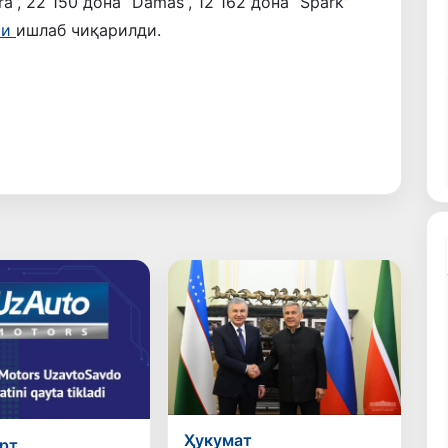
ra”, 22 150 дона “Damas”, 12 162 дона “Spark”
ри
ишлаб чиқарилди.
Ҳукумат
рт