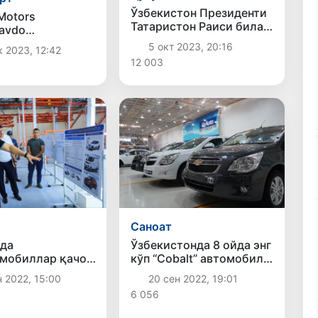
Ўзбекистон Президенти
Motors
Татаристон Раиси билан
avdo
музокара ўтказди
ини қайта
5 окт 2023, 20:16
 2023, 12:42
12 003
Саноат
да
Ўзбекистонда 8 ойда энг
мобиллар қачон
кўп “Cobalt” автомобили
иқарила
ишлаб чиқарилган
 2022, 15:00
20 сен 2022, 19:01
и маълум
6 056
и