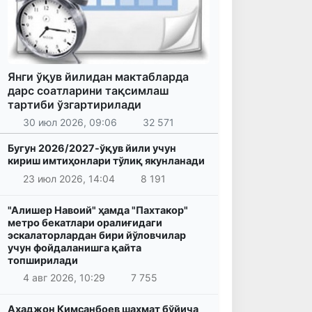
Янги ўқув йилидан мактабларда
дарс соатларини тақсимлаш
тартиби ўзгартирилади
30 июл 2026, 09:06
32 571
Бугун 2026/2027-ўқув йили учун
кириш имтиҳонлари тўлиқ якунланади
23 июл 2026, 14:04
8 191
"Алишер Навоий" ҳамда "Пахтакор"
метро бекатлари оралиғидаги
эскалаторлардан бири йўловчилар
учун фойдаланишга қайта
топширилади
4 авг 2026, 10:29
7 755
Аҳаджон Кимсанбоев шахмат бўйича