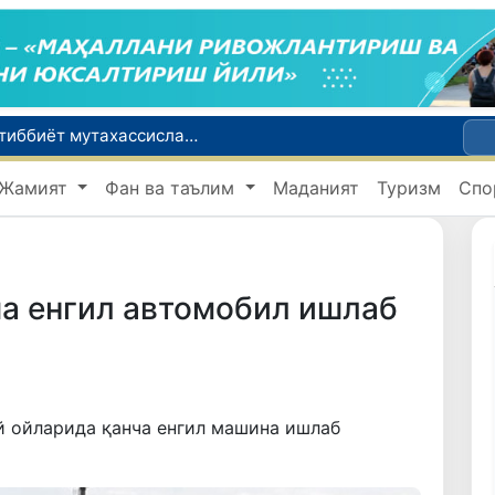
Чехия ва Словакияда ишламоқчи бўлган тиббиёт мутахассислари рўйхатга олинади
Боланинг фамилиясига отасининг исмини беришга рухсат берилади
Жамият
Фан ва таълим
Маданият
Туризм
Спо
Беҳруз Каримов фаолиятини Швейцариянинг «Лугано» клубида давом эттиради
Экстремистик ташкилотлар ва материалларнинг электрон реестри юритилади
Ўзбекистонда 2025 йилда коррупцияга оид жиноятлар бўйича 7 517 нафар шахс жавобгарликка тортилган
а енгил автомобил ишлаб
й ойларида қанча енгил машина ишлаб