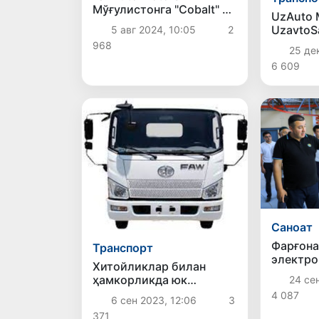
Мўғулистонга "Cobalt" ав
UzAuto 
томобилларини экспорт
UzavtoS
5 авг 2024, 10:05
2
қилишни бошлади
фаолият
968
25 дек
тиклади
6 609
Саноат
Фарғона
Транспорт
электро
Хитойликлар билан
ишлаб ч
ҳамкорликда юк
24 сен
бошлаш
ташувчи автомашиналар
4 087
қилинд
6 сен 2023, 12:06
3
ишлаб чиқарилади
371