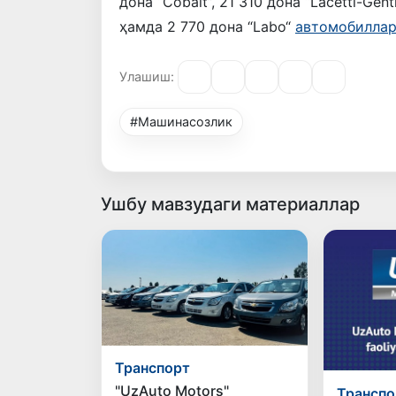
дона “Cobalt”, 21 310 дона “Lacetti-Gent
ҳамда 2 770 дона “Labo“
автомобилла
Улашиш:
#Машинасозлик
Ушбу мавзудаги материаллар
Транспорт
"UzAuto Motors"
Транспо