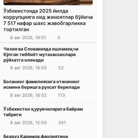
Ўзбекистонда 2025 йилда
коррупцияга оид жиноятлар бўйича
7 517 нафар шахс жавобгарликка
тортилган
8 авг 2026, 19:01
0
Чехия ва Словакияда ишламоқчи
бўлган тиббиёт мутахассислари
рўйхатга олинади
8 авг 2026, 18:55
52
Боланинг фамилиясига отасининг
исмини беришга рухсат берилади
8 авг 2026, 18:52
113
Ўзбекистон қурувчиларига байрам
табриги
8 авг 2026, 15:59
341
Беҳруз Каримов фаолиятини