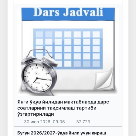
Янги ўқув йилидан мактабларда дарс
соатларини тақсимлаш тартиби
ўзгартирилади
30 июл 2026, 09:06
32 723
Бугун 2026/2027-ўқув йили учун кириш