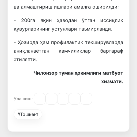
ва алмаштириш ишлари амалга оширилди;
- 200га яқин ҳаводан ўтган иссиқлик
қувурларининг устунлари таъмирланди.
- Ҳозирда ҳам профилактик текширувларда
аниқланаётган камчиликлар бартараф
этиляпти.
Чилонзор туман ҳокимлиги матбуот
хизмати.
Улашиш:
#Тошкент