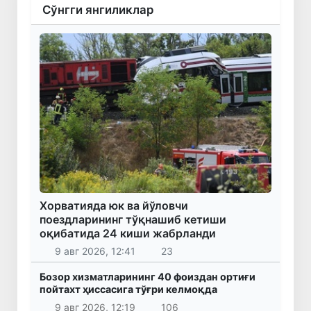
Сўнгги янгиликлар
Хорватияда юк ва йўловчи
поездларининг тўқнашиб кетиши
оқибатида 24 киши жабрланди
9 авг 2026, 12:41
23
Бозор хизматларининг 40 фоиздан ортиғи
пойтахт ҳиссасига тўғри келмоқда
9 авг 2026, 12:19
106