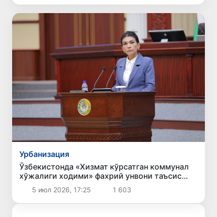
Урбанизация
Ўзбекистонда «Хизмат кўрсатган коммунал
хўжалиги ходими» фахрий унвони таъсис
этилади
5 июл 2026, 17:25
1 603