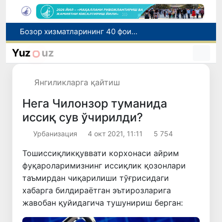
“Мен таниган Ўзбекистон!”
Адолат, холислик, ростлик ва ҳалоллик муҳитини яратишга қаратилган янги қонун тафсилоти
Yuz
uz
Ўзбекистонда зилзила содир бўлди
Хорватияда юк ва йўловчи поездларининг тўқнашиб кетиши оқибатида 24 киши жабрланди
Янгиликларга қайтиш
Бозор хизматларининг 40 фоиздан ортиғи пойтахт ҳиссасига тўғри келмоқда
Нега Чилонзор туманида
иссиқ сув ўчирилди?
Урбанизация
4 окт 2021, 11:11
5 754
Тошиссиқликқуввати корхонаси айрим
фуқароларимизнинг иссиқлик қозонлари
таъмирдан чиқарилиши тўғрисидаги
хабарга билдираётган эътирозларига
жавобан қуйидагича тушунириш берган: