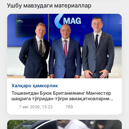
Ушбу мавзудаги материаллар
Халқаро ҳамкорлик
Тошкентдан Буюк Британиянинг Манчестер
шаҳрига тўғридан-тўғри авиақатновларни
йўлга қўйиш масаласи кўриб чиқилмоқда
7 авг 2026, 13:23
768