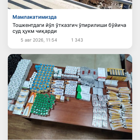
Мамлакатимизда
Тошкентдаги йўл ўтказгич ўпирилиши бўйича
суд ҳукм чиқарди
5 авг 2026, 11:54
1 343