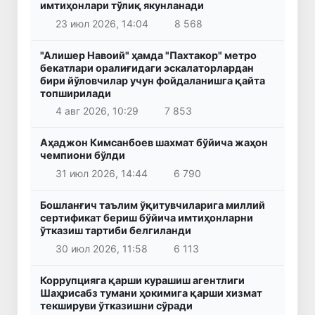
имтиҳонлари тўлиқ якунланади
23 июл 2026, 14:04
8 568
"Алишер Навоий" ҳамда "Пахтакор" метро
бекатлари оралиғидаги эскалаторлардан
бири йўловчилар учун фойдаланишга қайта
топширилади
4 авг 2026, 10:29
7 853
Аҳаджон Кимсанбоев шахмат бўйича жаҳон
чемпиони бўлди
31 июл 2026, 14:44
6 790
Бошланғич таълим ўқитувчиларига миллий
сертификат бериш бўйича имтиҳонларни
ўтказиш тартиби белгиланди
30 июл 2026, 11:58
6 113
Коррупцияга қарши курашиш агентлиги
Шаҳрисабз тумани ҳокимига қарши хизмат
текшируви ўтказишни сўради