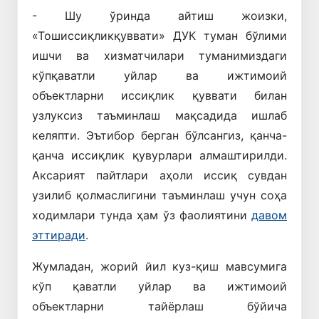
- Шу ўринда айтиш жоизки,
«Тошиссиқликқуввати» ДУК туман бўлими
ишчи ва хизматчилари туманимиздаги
кўпқаватли уйлар ва ижтимоий
объектларни иссиқлик қуввати билан
узлуксиз таъминлаш мақсадида ишлаб
келяпти. Эътибор берган бўлсангиз, қанча-
қанча иссиқлик қувурлари алмаштирилди.
Аксарият пайтлари аҳоли иссиқ сувдан
узилиб қолмаслигини таъминлаш учун соҳа
ходимлари тунда ҳам ўз фаолиятини
давом
эттиради
.
Жумладан, жорий йил куз-қиш мавсумига
кўп қаватли уйлар ва ижтимоий
объектларни тайёрлаш бўйича