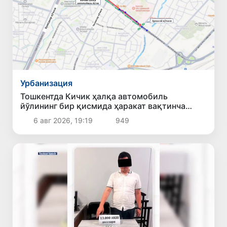
Урбанизация
Тошкентда Кичик ҳалқа автомобиль
йўлининг бир қисмида ҳаракат вақтинча
чекланади
6 авг 2026, 19:19
949