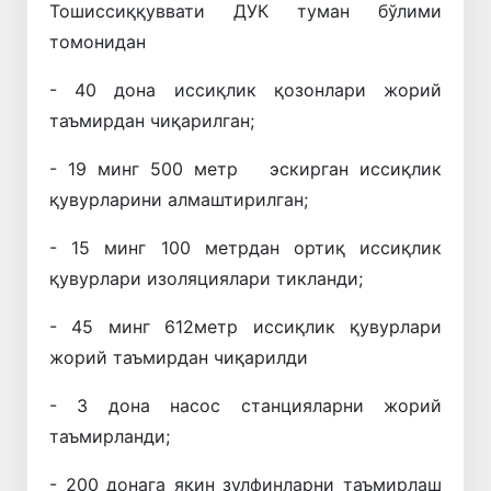
Тошиссиққуввати ДУК туман бўлими
томонидан
- 40 дона иссиқлик қозонлари жорий
таъмирдан чиқарилган;
- 19 минг 500 метр эскирган иссиқлик
қувурларини алмаштирилган;
- 15 минг 100 метрдан ортиқ иссиқлик
қувурлари изоляциялари тикланди;
- 45 минг 612метр иссиқлик қувурлари
жорий таъмирдан чиқарилди
- 3 дона насос станцияларни жорий
таъмирланди;
- 200 донага яқин зулфинларни таъмирлаш