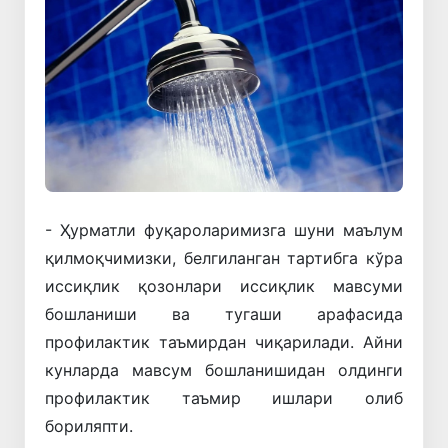
- Ҳурматли фуқароларимизга шуни маълум
қилмоқчимизки, белгиланган тартибга кўра
иссиқлик қозонлари иссиқлик мавсуми
бошланиши ва тугаши арафасида
профилактик таъмирдан чиқарилади. Айни
кунларда мавсум бошланишидан олдинги
профилактик таъмир ишлари олиб
бориляпти.