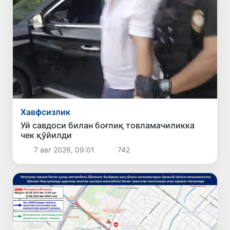
Хавфсизлик
Уй савдоси билан боғлиқ товламачиликка
чек қўйилди
7 авг 2026, 09:01
742