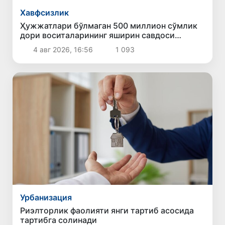
Хавфсизлик
Ҳужжатлари бўлмаган 500 миллион сўмлик
дори воситаларининг яширин савдоси
тўхтатилди
4 авг 2026, 16:56
1 093
Урбанизация
Риэлторлик фаолияти янги тартиб асосида
тартибга солинади