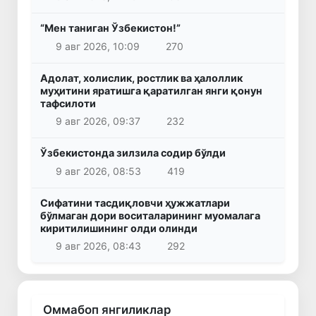
“Мен таниган Ўзбекистон!”
9 авг 2026, 10:09
270
Адолат, холислик, ростлик ва ҳалоллик
муҳитини яратишга қаратилган янги қонун
тафсилоти
9 авг 2026, 09:37
232
Ўзбекистонда зилзила содир бўлди
9 авг 2026, 08:53
419
Сифатини тасдиқловчи ҳужжатлари
бўлмаган дори воситаларининг муомалага
киритилишининг олди олинди
9 авг 2026, 08:43
292
Оммабоп янгиликлар