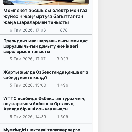
Мемлекет абсшысы электр мен газ
жүйесін жаңғыртуға бағытталған
жаңа шаралармен танысты
6 Там 2026, 17:03
1 878
Президент мал шаруашылығы мен құс
шаруашылығын дамыту жөніндегі
шаралармен танысты
5 Там 2026, 17:07
3 033
Жарты жылда Өзбекстанда қанша егіз
сәби дүниеге келді?
5 Там 2026, 15:00
1 496
WTTC есебінде Өзбекстан туризмнің
өсу қарқыны бойынша Орталық
Азияда бірінші орынға шықты
5 Там 2026, 14:39
1 509
Мүмкіндігі шектеулі талапкерлерге