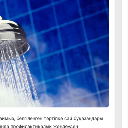
ймыз, белгіленген тәртіпке сай буқазандары
ында профилактикалық жөндеуден