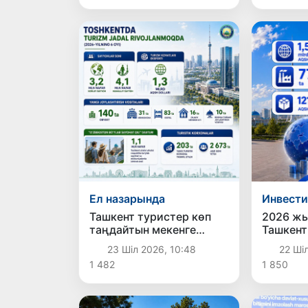
Ел назарында
Инвест
Ташкент туристер көп
2026 жылдың
таңдайтын мекенге
Ташкент
айналуда
инвести
23 Шіл 2026, 10:48
22 Шіл
экономи
1 482
1 850
бағытын
жеткізіл
нәтиже