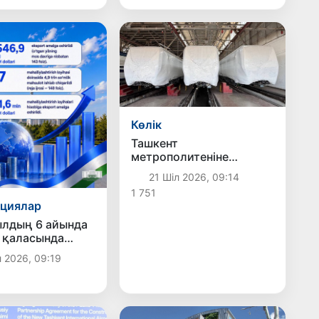
Көлік
Ташкент
метрополитеніне
заманауи үлгідегі тағы 3
21 Шіл 2026, 09:14
жаңа пойыз құрамы
1 751
жеткізілді
ициялар
 6 айында
 қаласында
циялар мен
 2026, 09:19
калық даму
да қол
ген негізгі
лер