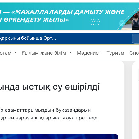
WTTC есебінде Өзбекстан туризмнің өсу қарқыны бойынша Орталық Азияда бірінші орынға шықты
Мүмкіндігі шектеулі талапкерлерге қабылдау емтихандарында қосымша уақыт беріледі
оғам
Ғылым және білім
Мәдениет
Туризм
Спо
 жүк пойызы жөнелтілді
Адам саудасынан зардап шеккен азаматтар әлеуметтік қызметтермен қамтылады
би дүниеге келді?
нда ыстық су өшірілді
бір азаматтарымыздың буқазандарын
дірген наразылықтарына жауап ретінде