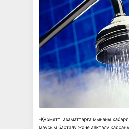
-Құрметті азаматтарға мынаны хабарла
маусым басталу және аяқталу қарсаң