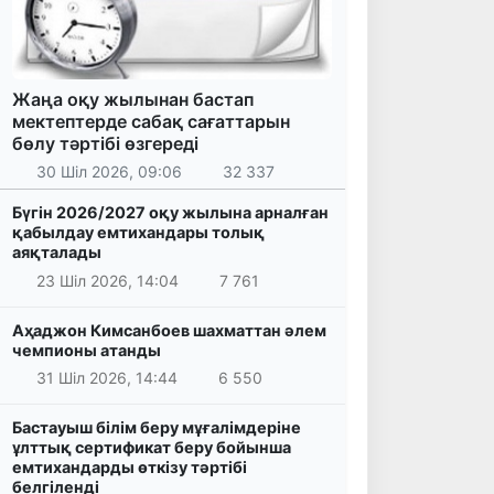
Жаңа оқу жылынан бастап
мектептерде сабақ сағаттарын
бөлу тәртібі өзгереді
30 Шіл 2026, 09:06
32 337
Бүгін 2026/2027 оқу жылына арналған
қабылдау емтихандары толық
аяқталады
23 Шіл 2026, 14:04
7 761
Аҳаджон Кимсанбоев шахматтан әлем
чемпионы атанды
31 Шіл 2026, 14:44
6 550
Бастауыш білім беру мұғалімдеріне
ұлттық сертификат беру бойынша
емтихандарды өткізу тәртібі
белгіленді