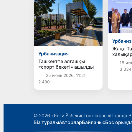
жариял
Урбаниз
Жаңа Та
Урбанизация
халықа
құру жә
Ташкентте алғашқы
18 июн
пайдала
«спорт бекеті» ашылды
3 334
мемлеке
25 июнь 2026, 11:21
жекемен
келісім
2 490
қойылд
© 2026
«Янги Ўзбекистон» және «Правда В
Біз туралы
Авторлар
Байланыс
Бос орынд