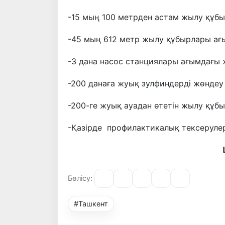
-15 мың 100 метрден астам жылу құбы
-45 мың 612 метр жылу құбырлары ағ
-3 дана насос станциялары ағымдағы 
-200 данаға жуық зулфиндерді жөндеу
-200-ге жуық ауадан өтетін жылу құ
-Қазірде профилактикалық тексерулер
Бөлісу:
#Ташкент