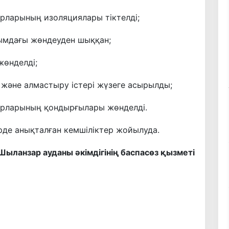
рларының изоляциялары тіктелді;
ымдағы жөндеуден шыққан;
жөнделді;
 және алмастыру істері жүзеге асырылды;
бырларының қондырғылары жөнделді.
де анықталған кемшіліктер жойылуда.
Шыланзар ауданы әкімдігінің баспасөз қызметі