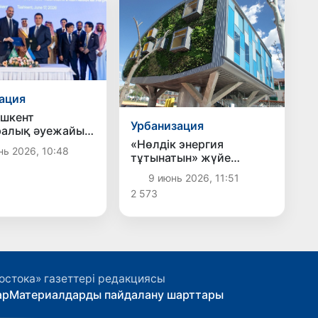
андым
ация
шкент
Урбанизация
ралық әуежайын
не оны
«Нөлдік энергия
ь 2026, 10:48
ну жөніндегі
тұтынатын» жүйе
ттік-
енгізіледі
9 июнь 2026, 11:51
шік серіктестік
2 573
шартына қол
ы
остока» газеттері редакциясы
ар
Материалдарды пайдалану шарттары