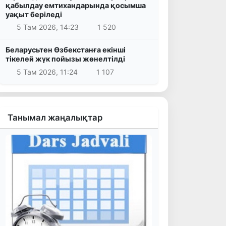
қабылдау емтихандарында қосымша
уақыт беріледі
5 Там 2026, 14:23
1 520
Беларусьтен Өзбекстанға екінші
тікелей жүк пойызы жөнелтілді
5 Там 2026, 11:24
1 107
Танымал жаңалықтар