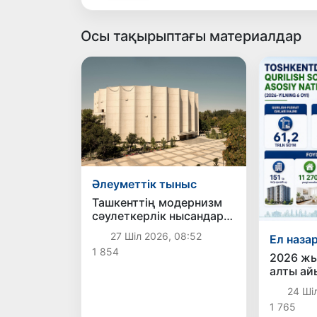
Осы тақырыптағы материалдар
Әлеуметтік тыныс
Ташкенттің модернизм
сәулеткерлік нысандары
ЮНЕСКО-ның беделді
27 Шіл 2026, 08:52
Ел наза
Халықаралық тізіміне
1 854
ресми түрде енгізілді
2026 ж
алты ай
151 көп
24 Ші
үй пайда
1 765