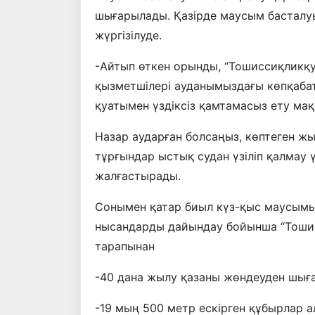
шығарылады. Қазірде маусым басталу
жүргізілуде.
-Айтып өткен орынды, “Тошиссиқликқ
қызметшілері ауданымыздағы көпқаба
қуатымен үздіксіз қамтамасыз ету ма
Назар аударған болсаңыз, көптеген 
тұрғындар ыстық судан үзіліп қалмау 
жалғастырады.
Сонымен қатар биыл күз-қыс маусымы
нысандарды дайындау бойынша “Тошис
тарапынан
-40 дана жылу қазаны жөндеуден шығ
-19 мың 500 метр ескірген құбырлар 