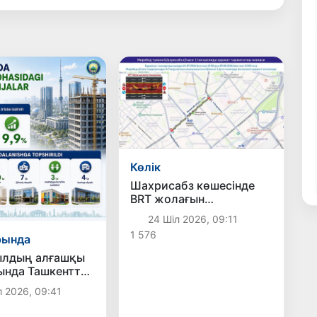
Көлік
Шахрисабз көшесінде
BRT жолағын
ұйымдастыру
24 Шіл 2026, 09:11
жұмыстары басталады
1 576
рында
ылдың алғашқы
ында Ташкентте
қабатты тұрғын
л 2026, 09:41
лануға берілді