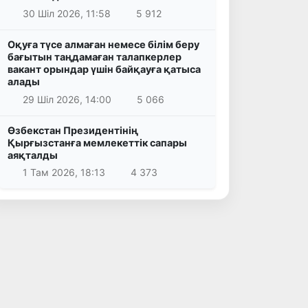
30 Шіл 2026, 11:58
5 912
Оқуға түсе алмаған немесе білім беру
бағытын таңдамаған талапкерлер
вакант орындар үшін байқауға қатыса
алады
29 Шіл 2026, 14:00
5 066
Өзбекстан Президентінің
Қырғызстанға мемлекеттік сапары
аяқталды
1 Там 2026, 18:13
4 373