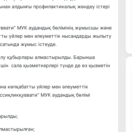
ынан алдынғы профилактикалық жөндеу істері
уввати” МУК аудандық бөлімінің жұмысшы және
тты үйлер мен әлеуметтік нысандарды жылыту
қсатында жұмыс істеуде.
жылу құбырлары алмастырылды. Барынша
үшін сала қызметкерлері түнде де өз қызметін
на көпқабатты үйлер мен әлеуметтік
сиқликқуввати” МУК аудандық бөлімі
арылды;
алмастырылған;