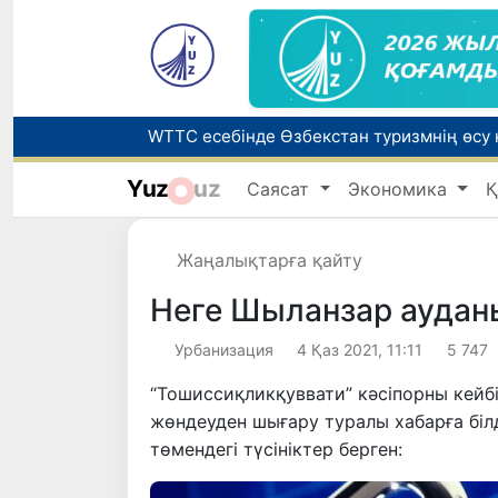
Yuz
uz
Саясат
Экономика
Қ
Беларусьтен Өзбекстанға екінші тікелей
Жаңалықтарға қайту
Жарты жылда Өзбекстанда қанша егіз сә
Неге Шыланзар ауданы
Урбанизация
4 Қаз 2021, 11:11
5 747
“Тошиссиқликқуввати” кәсіпорны кей
жөндеуден шығару туралы хабарға біл
төмендегі түсініктер берген: