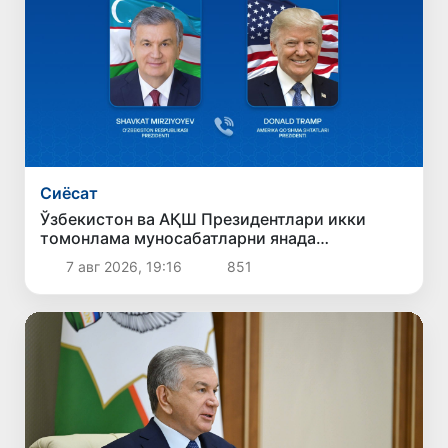
Сиёсат
Ўзбекистон ва АҚШ Президентлари икки
томонлама муносабатларни янада
мустаҳкамлаш истиқболларини муҳокама
7 авг 2026, 19:16
851
қилдилар