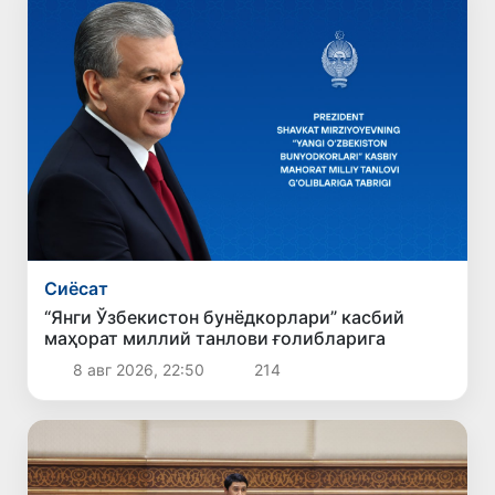
Сиёсат
“Янги Ўзбекистон бунёдкорлари” касбий
маҳорат миллий танлови ғолибларига
8 авг 2026, 22:50
214