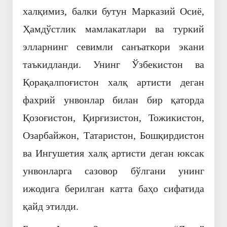
халқимиз, балки бутун Марказий Осиё,
Ҳамдўстлик мамлакатлари ва туркий
элларнинг севимли санъаткори экани
таъкидланди. Унинг Ўзбекистон ва
Қорақалпоғистон халқ артисти деган
фахрий унвонлар билан бир қаторда
Қозоғистон, Қирғизистон, Тожикистон,
Озарбайжон, Татаристон, Бошқирдистон
ва Ингушетия халқ артисти деган юксак
унвонларга сазовор бўлгани унинг
ижодига берилган катта баҳо сифатида
қайд этилди.