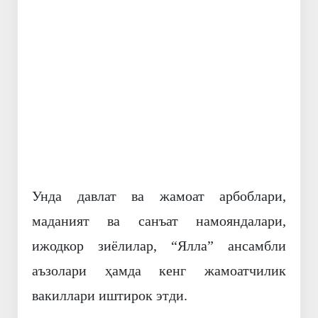
Олдинги
Кейинги
Унда давлат ва жамоат арбоблари,
маданият ва санъат намояндалари,
ижодкор зиёлилар, “Ялла” ансамбли
аъзолари ҳамда кенг жамоатчилик
вакиллари иштирок этди.