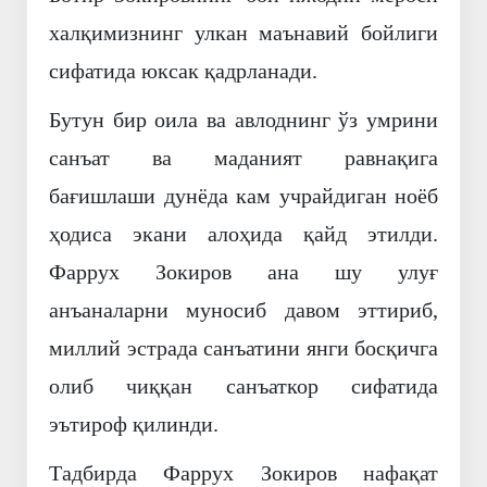
халқимизнинг улкан маънавий бойлиги
сифатида юксак қадрланади.
Бутун бир оила ва авлоднинг ўз умрини
санъат ва маданият равнақига
бағишлаши дунёда кам учрайдиган ноёб
ҳодиса экани алоҳида қайд этилди.
Фаррух Зокиров ана шу улуғ
анъаналарни муносиб давом эттириб,
миллий эстрада санъатини янги босқичга
олиб чиққан санъаткор сифатида
эътироф қилинди.
Тадбирда Фаррух Зокиров нафақат