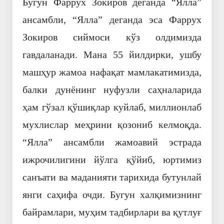
Бугун Фаррух Зокиров деганда “Ялла”
ансамбли, “Ялла” деганда эса Фаррух
Зокиров сиймоси кўз олдимизда
гавдаланади. Мана 55 йилдирки, ушбу
машҳур жамоа нафақат мамлакатимизда,
балки дунёнинг нуфузли саҳналарида
ҳам гўзал қўшиқлар куйлаб, миллионлаб
мухлислар меҳрини қозониб келмоқда.
“Ялла” ансамбли жамоавий эстрада
ижрочилигини йўлга қўйиб, юртимиз
санъати ва маданияти тарихида бутунлай
янги саҳифа очди. Бугун халқимизнинг
байрамлари, муҳим тадбирлари ва қутлуғ