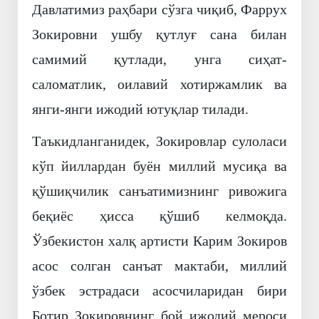
Давлатимиз раҳбари сўзга чиқиб, Фаррух
Зокировни ушбу қутлуғ сана билан
самимий қутлади, унга сиҳат-
саломатлик, оилавий хотиржамлик ва
янги-янги ижодий ютуқлар тилади.
Таъкидланганидек, Зокировлар сулоласи
кўп йиллардан буён миллий мусиқа ва
қўшиқчилик санъатимизнинг ривожига
беқиёс ҳисса қўшиб келмоқда.
Ўзбекистон халқ артисти Карим Зокиров
асос солган санъат мактаби, миллий
ўзбек эстрадаси асосчиларидан бири
Ботир Зокировнинг бой ижодий мероси