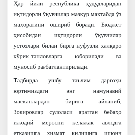
Ҳар йили республика ҳудудларидан
иқтидорли ўқувчилар мазкур мактабда ўз
маҳоратини ошириб боради. Бюджет
ҳисобидан иқтидорли ўқувчилар
устозлари билан бирга нуфузли халқаро
кўрик-танловларга юборилади ва
муносиб рағбатлантирилади.
Тадбирда ушбу таълим даргоҳи
юртимиздаги энг намунавий
масканлардан бирига айланиб,
Зокировлар сулоласи яратган бебаҳо
ижодий меросни келажак авлодга
етказишга хизмат қилишига ишонч