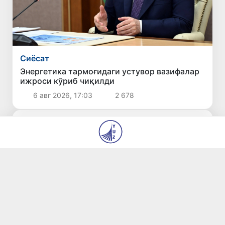
Сиёсат
Энергетика тармоғидаги устувор вазифалар
ижроси кўриб чиқилди
6 авг 2026, 17:03
2 678
Сўнгги янгиликлар