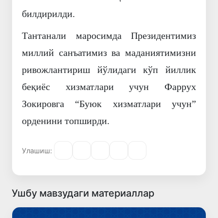
билдирилди.
Тантанали маросимда Президентимиз
миллий санъатимиз ва маданиятимизни
ривожлантириш йўлидаги кўп йиллик
беқиёс хизматлари учун Фаррух
Зокировга “Буюк хизматлари учун”
орденини топширди.
Улашиш:
Ушбу мавзудаги материаллар