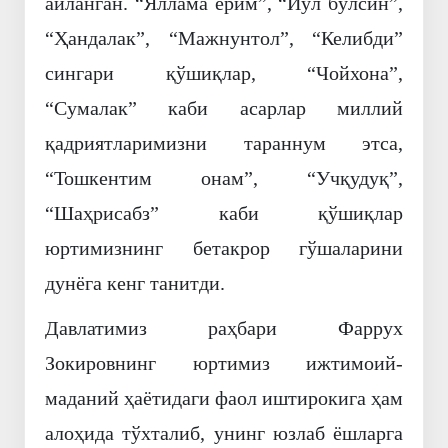
айланган. “Яллама ёрим”, “Йўл бўлсин”,
“Ҳандалак”, “Мажнунтол”, “Келибди”
сингари қўшиқлар, “Чойхона”,
“Сумалак” каби асарлар миллий
қадриятларимизни тараннум этса,
“Тошкентим онам”, “Учқудуқ”,
“Шаҳрисабз” каби қўшиқлар
юртимизнинг бетакрор гўшаларини
дунёга кенг танитди.
Давлатимиз раҳбари Фаррух
Зокировнинг юртимиз ижтимоий-
маданий ҳаётидаги фаол иштирокига ҳам
алоҳида тўхталиб, унинг юзлаб ёшларга