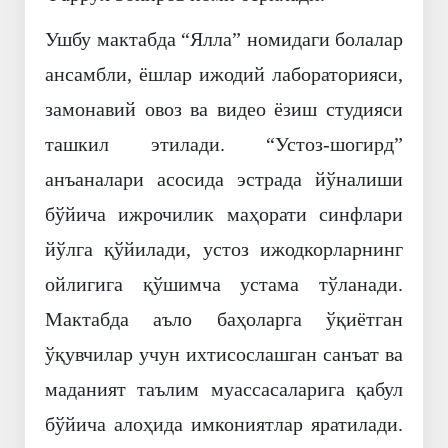
Ушбу мактабда “Ялла” номидаги болалар
ансамбли, ёшлар ижодий лабораторияси,
замонавий овоз ва видео ёзиш студияси
ташкил этилади. “Устоз-шогирд”
анъаналари асосида эстрада йўналиши
бўйича ижрочилик маҳорати синфлари
йўлга қўйилади, устоз ижодкорларнинг
ойлигига қўшимча устама тўланади.
Мактабда аъло баҳоларга ўқиётган
ўқувчилар учун ихтисослашган санъат ва
маданият таълим муассасаларига қабул
бўйича алоҳида имкониятлар яратилади.