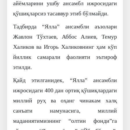
айёмларини ушбу ансамбл ижросидаги
қўшиқларсиз тасаввур этиб бўлмайди.
Тадбирда “Ялла” ансамбли аъзолари
Жавлон Тўхтаев, Аббос Алиев, Темур
Халиков ва Игорь Халиковнинг ҳам кўп
йиллик самарали фаолияти эътироф
этилди.
Қайд этилганидек, “Ялла” ансамбли
ижросидаги 400 дан ортиқ қўшиқлардаги
миллий руҳ ва оҳанг чинакам халқ
санъати намунасига, миллий
маданиятимизнинг “олтин фонди”га