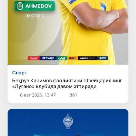
Спорт
Беҳруз Каримов фаолиятини Швейцариянинг
«Лугано» клубида давом эттиради
8 авг 2026, 13:47
861