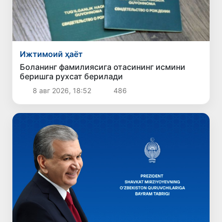
Ижтимоий ҳаёт
Боланинг фамилиясига отасининг исмини
беришга рухсат берилади
8 авг 2026, 18:52
486