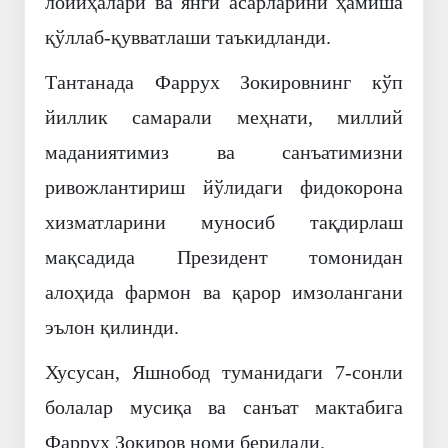
лойиҳалари ва янги асарларини ҳамиша
қўллаб-қувватлаши таъкидланди.
Тантанада Фаррух Зокировнинг кўп
йиллик самарали меҳнати, миллий
маданиятимиз ва санъатимизни
ривожлантириш йўлидаги фидокорона
хизматларини муносиб тақдирлаш
мақсадида Президент томонидан
алоҳида фармон ва қарор имзолангани
эълон қилинди.
Хусусан, Яшнобод туманидаги 7-сонли
болалар мусиқа ва санъат мактабига
Фаррух Зокиров номи берилади.