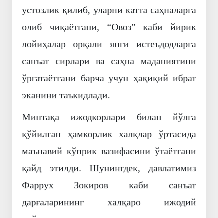
устозлик қилиб, уларни катта саҳналарга
олиб чиқаётгани, “Овоз” каби йирик
лойиҳалар орқали янги истеъдодларга
санъат сирлари ва саҳна маданиятини
ўргатаётгани барча учун ҳақиқий ибрат
эканини таъкидлади.
Минтақа ижодкорлари билан йўлга
қўйилган ҳамкорлик халқлар ўртасида
маънавий кўприк вазифасини ўтаётгани
қайд этилди. Шунингдек, давлатимиз
Фаррух Зокиров каби санъат
дарғаларининг халқаро ижодий