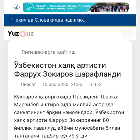
Боланинг фамилиясига отасининг исмини беришга рухсат берилади
Беҳруз Каримов фаолиятини Швейцариянинг «Лугано» клубида давом эттиради
Yuz
uz
Экстремистик ташкилотлар ва материалларнинг электрон реестри юритилади
Ўзбекистонда 2025 йилда коррупцияга оид жиноятлар бўйича 7 517 нафар шахс жавобгарликка тортилган
Янгиликларга қайтиш
Чехия ва Словакияда ишламоқчи бўлган тиббиёт мутахассислари рўйхатга олинади
Ўзбекистон халқ артисти
Фаррух Зокиров шарафланди
Сиёсат
15 апр 2026, 21:33
6 452
Кўксарой қароргоҳида Президент Шавкат
Мирзиёев иштирокида миллий эстрада
санъатининг ёрқин намояндаси, Ўзбекистон
халқ артисти Фаррух Зокировнинг 80
йиллик таваллуд айёми муносабати билан
тантанали тадбир бўлиб ўтди.