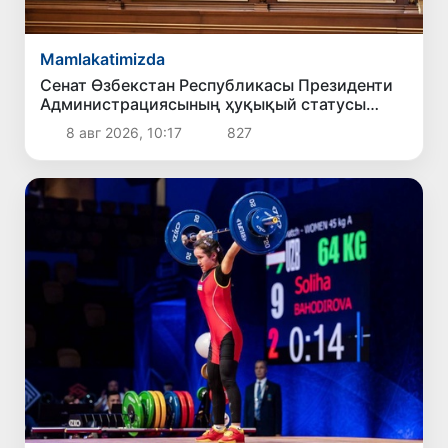
Mamlakatimizda
Сенат Өзбекстан Республикасы Президенти
Администрациясының ҳуқықый статусы
ҳаққындағы Конституциялық нызамды
8 авг 2026, 10:17
827
мақуллады