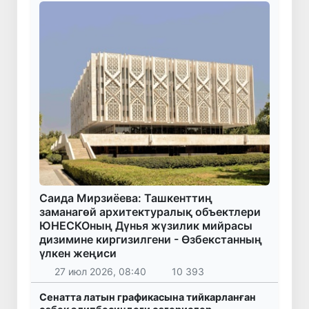
Саида Мирзиёева: Ташкенттиң
заманагөй архитектуралық объектлери
ЮНЕСКОның Дүнья жүзилик мийрасы
дизимине киргизилгени - Өзбекстанның
үлкен жеңиси
27 июл 2026, 08:40
10 393
Сенатта латын графикасына тийкарланған