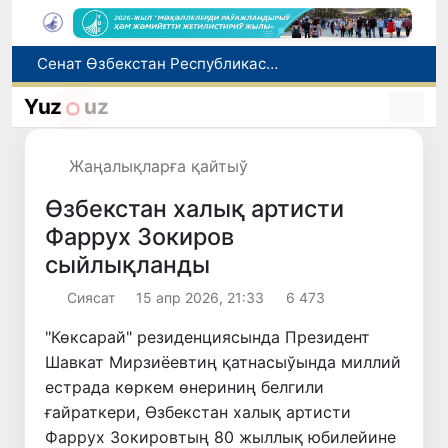
Өзбекстан жас аўыр атлетикашылары Азия чемпионатында биринши медальды қолға киргизди
8-август күни ушын ҳаўа райы мағлыўматы
Yuz
uz
Елимиз дөретиўшилери өз кәсиби ҳәм мийнети менен мақтанады
Орайлық Азия мәмлекетлери Сырдәрья бассейнинде суўды есапқа алыўды автоматластырыў жойбарын мақуллады
Жаңалықларға қайтыў
Сенат Өзбекстан Республикасы Президенти Администрациясының ҳуқықый статусы ҳаққындағы Конституциялық нызамды мақуллады
Өзбекстан халық артисти
Фаррух Зокиров
сыйлықланды
Сиясат
15 апр 2026, 21:33
6 473
"Көксарай" резиденциясында Президент
Шавкат Мирзиёевтиң қатнасыўында миллий
естрада көркем өнериниң белгили
ғайраткери, Өзбекстан халық артисти
Фаррух Зокировтың 80 жыллық юбилейине