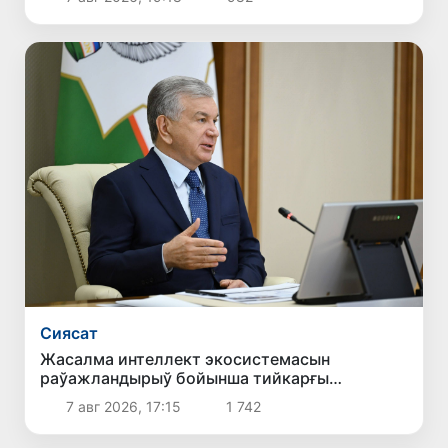
Сиясат
Жасалма интеллект экосистемасын
раўажландырыў бойынша тийкарғы
ўазыйпалар белгиленди
7 авг 2026, 17:15
1 742