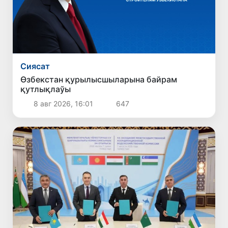
Сиясат
Өзбекстан қурылысшыларына байрам
қутлықлаўы
8 авг 2026, 16:01
647