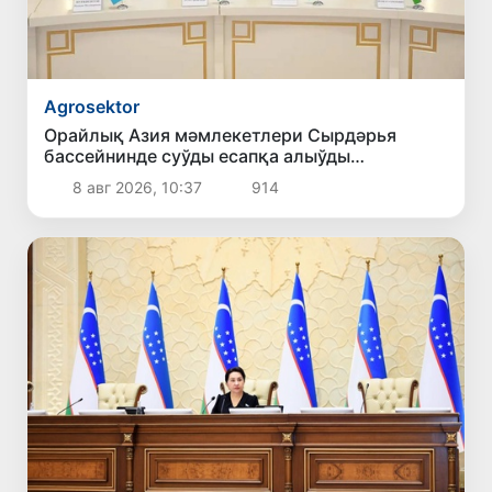
Agrosektor
Орайлық Азия мәмлекетлери Сырдәрья
бассейнинде суўды есапқа алыўды
автоматластырыў жойбарын мақуллады
8 авг 2026, 10:37
914