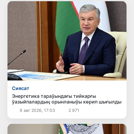
Сиясат
Энергетика тараўындағы тийкарғы
ўазыйпалардың орынланыўы көрип шығылды
6 авг 2026, 17:03
2 971