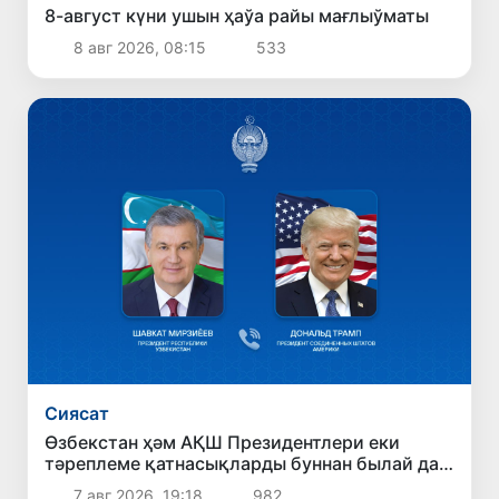
8-август күни ушын ҳаўа райы мағлыўматы
8 авг 2026, 08:15
533
Сиясат
Өзбекстан ҳәм АҚШ Президентлери еки
тәреплеме қатнасықларды буннан былай да
беккемлеў перспективаларын додалады
7 авг 2026, 19:18
982