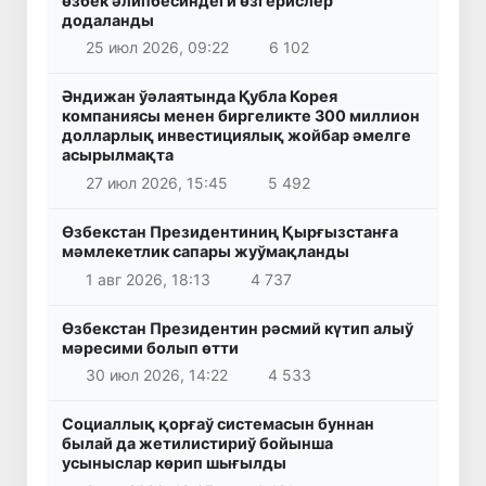
өзбек әлипбесиндеги өзгерислер
додаланды
25 июл 2026, 09:22
6 102
Әндижан ўәлаятында Қубла Корея
компаниясы менен биргеликте 300 миллион
долларлық инвестициялық жойбар әмелге
асырылмақта
27 июл 2026, 15:45
5 492
Өзбекстан Президентиниң Қырғызстанға
мәмлекетлик сапары жуўмақланды
1 авг 2026, 18:13
4 737
Өзбекстан Президентин рәсмий күтип алыў
мәресими болып өтти
30 июл 2026, 14:22
4 533
Социаллық қорғаў системасын буннан
былай да жетилистириў бойынша
усыныслар көрип шығылды