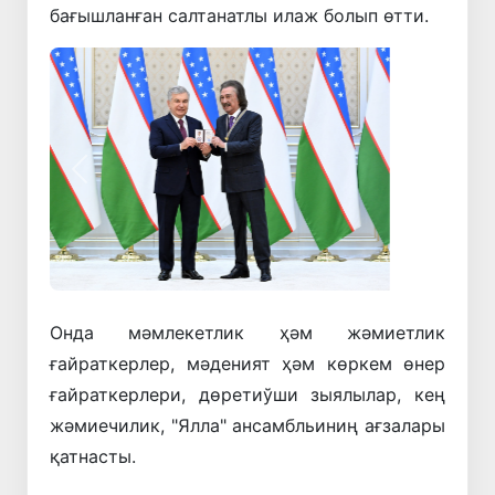
бағышланған салтанатлы илаж болып өтти.
Алдынғы
Кейинки
Онда мәмлекетлик ҳәм жәмиетлик
ғайраткерлер, мәденият ҳәм көркем өнер
ғайраткерлери, дөретиўши зыялылар, кең
жәмиечилик, "Ялла" ансамбльиниң ағзалары
қатнасты.