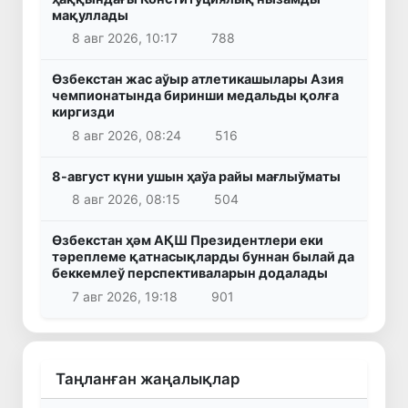
мақуллады
8 авг 2026, 10:17
788
Өзбекстан жас аўыр атлетикашылары Азия
чемпионатында биринши медальды қолға
киргизди
8 авг 2026, 08:24
516
8-август күни ушын ҳаўа райы мағлыўматы
8 авг 2026, 08:15
504
Өзбекстан ҳәм АҚШ Президентлери еки
тәреплеме қатнасықларды буннан былай да
беккемлеў перспективаларын додалады
7 авг 2026, 19:18
901
Таңланған жаңалықлар