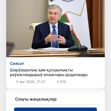
Сиясат
Шарўашылық ҳәм қусшылықты
раўажландырыў илажлары додаланды
5 авг 2026, 17:07
3 976
Соңғы жаңалықлар