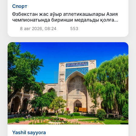
Спорт
Өзбекстан жас аўыр атлетикашылары Азия
чемпионатында биринши медальды қолға
киргизди
8 авг 2026, 08:24
553
Yashil sayyora