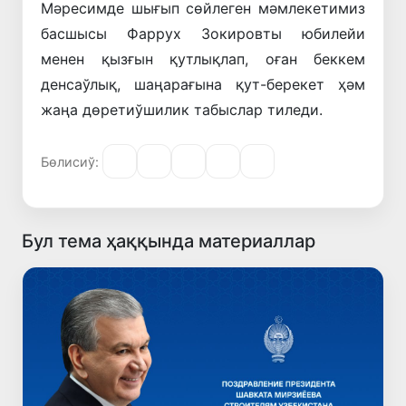
Мәресимде шығып сөйлеген мәмлекетимиз
басшысы Фаррух Зокировты юбилейи
менен қызғын қутлықлап, оған беккем
денсаўлық, шаңарағына қут-берекет ҳәм
жаңа дөретиўшилик табыслар тиледи.
Бөлисиў:
Бул тема ҳаққында материаллар