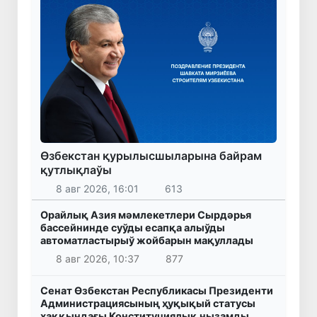
Өзбекстан қурылысшыларына байрам
қутлықлаўы
8 авг 2026, 16:01
613
Орайлық Азия мәмлекетлери Сырдәрья
бассейнинде суўды есапқа алыўды
автоматластырыў жойбарын мақуллады
8 авг 2026, 10:37
877
Сенат Өзбекстан Республикасы Президенти
Администрациясының ҳуқықый статусы
ҳаққындағы Конституциялық нызамды