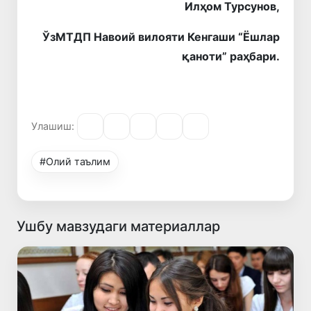
Илҳом Турсунов,
ЎзМТДП Навоий вилояти Кенгаши “Ёшлар
қаноти” раҳбари.
Улашиш:
#Олий таълим
Ушбу мавзудаги материаллар