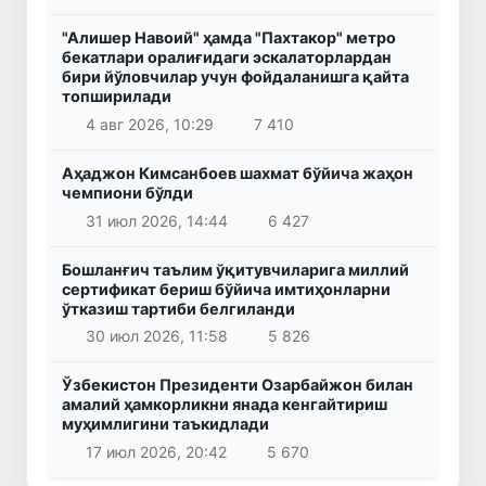
"Алишер Навоий" ҳамда "Пахтакор" метро
бекатлари оралиғидаги эскалаторлардан
бири йўловчилар учун фойдаланишга қайта
топширилади
4 авг 2026, 10:29
7 410
Аҳаджон Кимсанбоев шахмат бўйича жаҳон
чемпиони бўлди
31 июл 2026, 14:44
6 427
Бошланғич таълим ўқитувчиларига миллий
сертификат бериш бўйича имтиҳонларни
ўтказиш тартиби белгиланди
30 июл 2026, 11:58
5 826
Ўзбекистон Президенти Озарбайжон билан
амалий ҳамкорликни янада кенгайтириш
муҳимлигини таъкидлади
17 июл 2026, 20:42
5 670