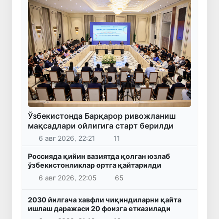
Ўзбекистонда Барқарор ривожланиш
мақсадлари ойлигига старт берилди
6 авг 2026, 22:21
11
Россияда қийин вазиятда қолган юзлаб
ўзбекистонликлар ортга қайтарилди
6 авг 2026, 22:05
65
2030 йилгача хавфли чиқиндиларни қайта
ишлаш даражаси 20 фоизга етказилади