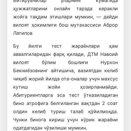
Битирувчилар уларнинг кўмагида
ҳужжатларини онлайн тарзда керакли
жойга тақдим этишлари мумкин, — дейди
вилоят ҳокимлиги бош мутахассиси Аброр
Латипов
Бу йилги тест жараёнлари ҳам
аввалгиларидан фарқ қилади, ДТМ Навоий
вилоят бўлим бошлиғи Нурхон
Бекниёзовнинг айтишича, вазиятдан келиб
чиқиб жорий йилда ота-оналар учун махсус
кутиш жойи ҳозирланмайди.
Абитуриентларга эса тест ўтказиладиган
бино атрофига белгиланган вақтдан 2 соат
олдин келиб туриш талаб қўйилмоқда.
Чунки бинога кириш учун кўрик жараёни
одатдагидан чўзилиши мумкин.