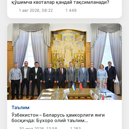
қўшимча квоталар қандай тақсимланади?
1 авг 2026, 08:22
1 449
Таълим
Ўзбекистон – Беларусь ҳамкорлиги янги
босқичда: Бухоро олий таълим
муассасалари делегацияси Минскда
30 июл 2026, 13:58
1 283