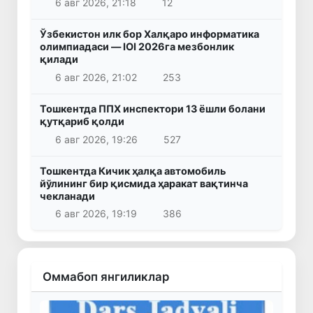
6 авг 2026, 21:18
12
Ўзбекистон илк бор Халқаро информатика
олимпиадаси — IOI 2026га мезбонлик
қилади
6 авг 2026, 21:02
253
Тошкентда ППХ инспектори 13 ёшли болани
қутқариб қолди
6 авг 2026, 19:26
527
Тошкентда Кичик ҳалқа автомобиль
йўлининг бир қисмида ҳаракат вақтинча
чекланади
6 авг 2026, 19:19
386
Оммабоп янгиликлар