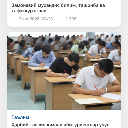
Замонавий муҳандис билим, тажриба ва
тафаккур эгаси
2 авг 2026, 08:23
1 335
Таълим
Ҳарбий тавсияномали абитуриентлар учун