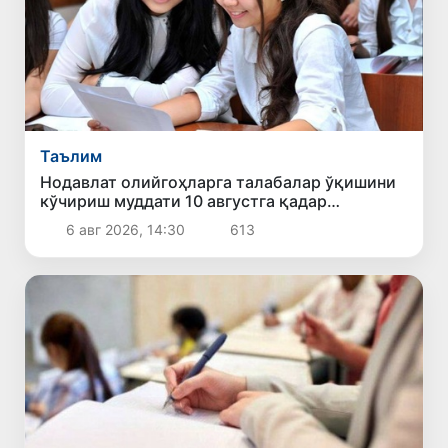
Таълим
Нодавлат олийгоҳларга талабалар ўқишини
кўчириш муддати 10 августга қадар
узайтирилди
6 авг 2026, 14:30
613