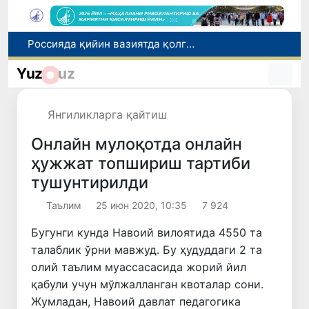
2030 йилгача хавфли чиқиндиларни қайта ишлаш даражаси 20 фоизга етказилади
Ўзбекистон илк бор Халқаро информатика олимпиадаси — IOI 2026га мезбонлик қилади
Yuz
uz
Тошкентда ППХ инспектори 13 ёшли болани қутқариб қолди
Ўзбекистонда Барқарор ривожланиш мақсадлари ойлигига старт берилди
Янгиликларга қайтиш
Россияда қийин вазиятда қолган юзлаб ўзбекистонликлар ортга қайтарилди
Онлайн мулоқотда онлайн
ҳужжат топшириш тартиби
тушунтирилди
Таълим
25 июн 2020, 10:35
7 924
Бугунги кунда Навоий вилоятида 4550 та
талаблик ўрни мавжуд. Бу ҳудуддаги 2 та
олий таълим муассасасида жорий йил
қабули учун мўлжалланган квоталар сони.
Жумладан, Навоий давлат педагогика