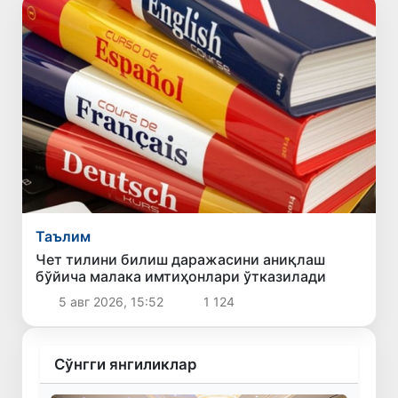
Таълим
Чет тилини билиш даражасини аниқлаш
бўйича малака имтиҳонлари ўтказилади
5 авг 2026, 15:52
1 124
Сўнгги янгиликлар