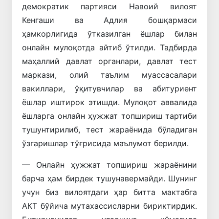
демократик партияси Навоий вилоят
Кенгаши ва Адлия бошқармаси
ҳамкорлигида ўтказилган ёшлар билан
онлайн мулоқотда айтиб ўтилди. Тадбирда
маҳаллий давлат органлари, давлат тест
маркази, олий таълим муассасалари
вакиллари, ўқитувчилар ва абитуриент
ёшлар иштирок этишди. Мулоқот аввалида
ёшларга онлайн ҳужжат топшириш тартиби
тушунтирилиб, тест жараёнида бўладиган
ўзгаришлар тўғрисида маълумот берилди.
— Онлайн ҳужжат топшириш жараёнини
барча ҳам бирдек тушунавермайди. Шунинг
учун биз вилоятдаги ҳар битта мактабга
АКТ бўйича мутахассисларни бириктирдик.