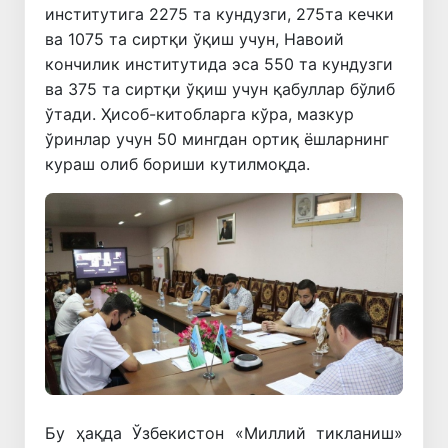
институтига 2275 та кундузги, 275та кечки
ва 1075 та сиртқи ўқиш учун, Навоий
кончилик институтида эса 550 та кундузги
ва 375 та сиртқи ўқиш учун қабуллар бўлиб
ўтади. Ҳисоб-китобларга кўра, мазкур
ўринлар учун 50 мингдан ортиқ ёшларнинг
кураш олиб бориши кутилмоқда.
Бу ҳақда Ўзбекистон «Миллий тикланиш»