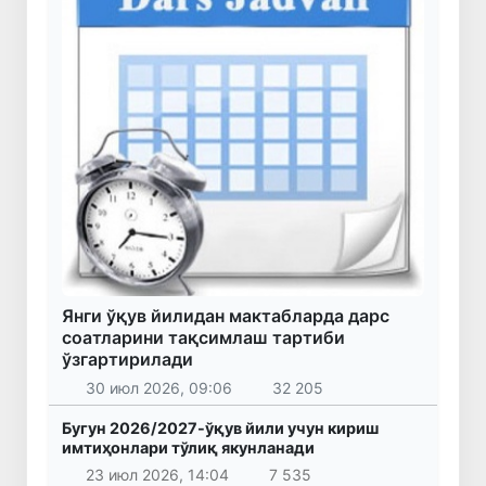
Янги ўқув йилидан мактабларда дарс
соатларини тақсимлаш тартиби
ўзгартирилади
30 июл 2026, 09:06
32 205
Бугун 2026/2027-ўқув йили учун кириш
имтиҳонлари тўлиқ якунланади
23 июл 2026, 14:04
7 535