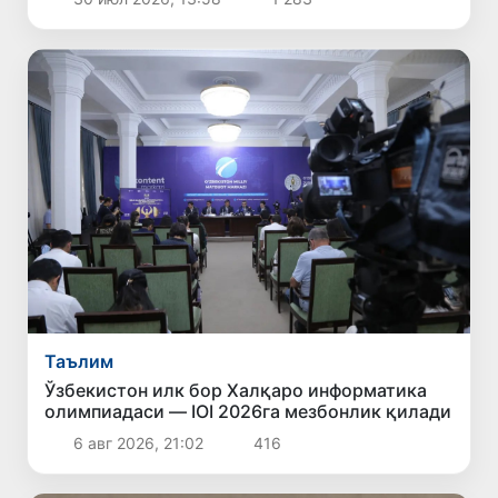
учрашувлар ўтказди
Таълим
Ўзбекистон илк бор Халқаро информатика
олимпиадаси — IOI 2026га мезбонлик қилади
6 авг 2026, 21:02
416