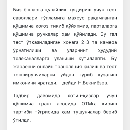
Биз ёшларга қулайлик туғдириш учун тест
саволлари тўпламига махсус рақамланган
қўшимча қоғоз тикиб қўйяпмиз, парталарга
қўшимча ручкалар ҳам қўйилади. Бу гал
тест ўтказиладиган хонага 2-3 та камера
ўрнатилиши ва уларнинг ҳудудий
телеканалларга уланиши кутилаяпти. Бу
жараённи онлайн трансляция қилиш ва тест
топширувчиларни уйдан туриб кузатиш
имконини яратади, - дейди Н.Бекниёзов.
Тадбир давомида хотин-қизлар учун
қўшимча грант асосида ОТМга кириш
тартиби тўғрисида ҳам тушунчалар бериб
ўтилди.