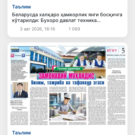
Таълим
Беларусда халқаро ҳамкорлик янги босқичга
кўтарилди: Бухоро давлат техника
университети делегациясининг хизмат
3 авг 2026, 18:16
1 069
сафари самарали якунланди
Таълим