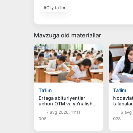
#Oliy ta’lim
Mavzuga oid materiallar
Ta'lim
Ta'lim
Ertaga abituriyentlar
Nodavlat
uchun OTM va yo‘nalish
talabalar
tanlash yakunlanadi
ko‘chiri
7 avg 2026, 11:11
1
6 avg
avgustga
008
028