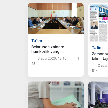
Ta'lim
Belarusda xalqaro
Ta'lim
hamkorlik yangi
Zamonav
bosqichga ko‘tarildi:
bilim, ta
3 avg 2026, 18:16
1
Buxoro davlat texnika
egasi
284
universiteti
2 avg
delegatsiyasining xizmat
514
safari samarali yakunlandi