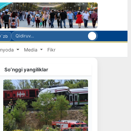
O`zb
nyoda
Media
Fikr
Soʻnggi yangiliklar