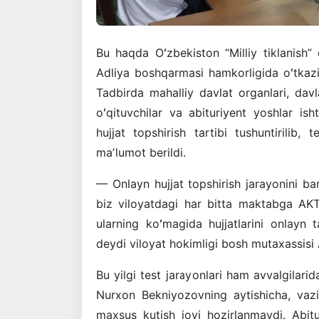
Bu haqda Oʻzbekiston “Milliy tiklanish”
Adliya boshqarmasi hamkorligida oʻtkazil
Tadbirda mahalliy davlat organlari, davla
oʻqituvchilar va abituriyent yoshlar is
hujjat topshirish tartibi tushuntirilib, 
maʼlumot berildi.
— Onlayn hujjat topshirish jarayonini 
biz viloyatdagi har bitta maktabga AKT b
ularning koʻmagida hujjatlarini onlayn
deydi viloyat hokimligi bosh mutaxassisi
Bu yilgi test jarayonlari ham avvalgilari
Nurxon Bekniyozovning aytishicha, vazi
maxsus kutish joyi hozirlanmaydi. Abitu