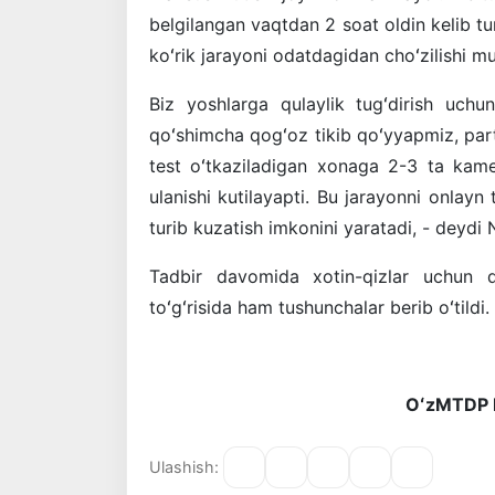
belgilangan vaqtdan 2 soat oldin kelib tu
koʻrik jarayoni odatdagidan choʻzilishi m
Biz yoshlarga qulaylik tugʻdirish uch
qoʻshimcha qogʻoz tikib qoʻyyapmiz, part
test oʻtkaziladigan xonaga 2-3 ta kamer
ulanishi kutilayapti. Bu jarayonni onlayn 
turib kuzatish imkonini yaratadi, - deydi
Tadbir davomida xotin-qizlar uchun q
toʻgʻrisida ham tushunchalar berib oʻtildi.
OʻzMTDP Na
Ulashish: