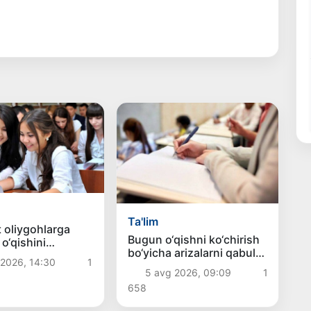
Ta'lim
 oliygohlarga
Bugun o‘qishni ko‘chirish
 o‘qishini
bo‘yicha arizalarni qabul
sh muddati 10-
 2026, 14:30
1
qilishning so‘nggi kuni
 qadar uzaytirildi
5 avg 2026, 09:09
1
658