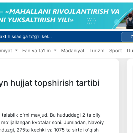
Bozor xizmatlarining 40 foizdan ortig‘i poytaxt hissasiga to‘g‘ri kelmoqda
miyat
Fan va ta'lim
Madaniyat
Turizm
Sport
Du
Adolat, xolislik, rostlik va halollik muhitini yaratishga qaratilgan yangi qonun tafsiloti
Xorvatiyada yuk va yo‘lovchi poyezdlarining to‘qnashib ketishi oqibatida 24 kishi jabrlandi
 hujjat topshirish tartibi
talablik oʻrni mavjud. Bu hududdagi 2 ta oliy
n moʻljallangan kvotalar soni. Jumladan, Navoiy
duzgi, 275ta kechki va 1075 ta sirtqi oʻqish