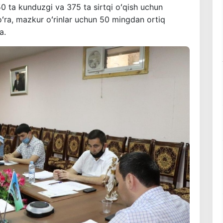
50 ta kunduzgi va 375 ta sirtqi oʻqish uchun
koʻra, mazkur oʻrinlar uchun 50 mingdan ortiq
a.