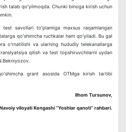
rish talab qoʻyilmoqda. Chunki binoga kirish uchun
umkin.
un test savollari toʻplamiga maxsus raqamlangan
alarga qoʻshimcha ruchkalar ham qoʻyiladi. Bu gal
a oʻrnatilishi va ularning hududiy telekanallarga
translyatsiya qilish va test topshiruvchilarni uydan
 N.Bekniyozov.
oʻshimcha grant asosida OTMga kirish tartibi
Ilhom Tursunov,
voiy viloyati Kengashi “Yoshlar qanoti” rahbari.