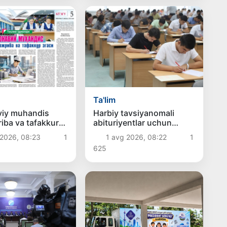
Ta'lim
iy muhandis
Harbiy tavsiyanomali
jriba va tafakkur
abituriyentlar uchun
qo‘shimcha kvotalar
 2026, 08:23
1
1 avg 2026, 08:22
1
qanday taqsimlanadi?
625