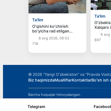
Ta'lim
Ta'lim
Oʻzbekis
Oʻqishini koʻchirish
Xalqaro 
boʻyicha rad etilgan
olimpiad
6 avg 
arizalarni 10 avgustga
mezbonli
8 avg 2026, 06:52
897
qadar tahrirlash mumkin
718
© 2026
“Yangi Oʻzbekiston” va “Pravda Vosto
Biz haqimizda
Mualliflar
Kontaktlar
Boʻsh ish o
Barcha huquqlar himoyalangan.
Telegram
Faceboo