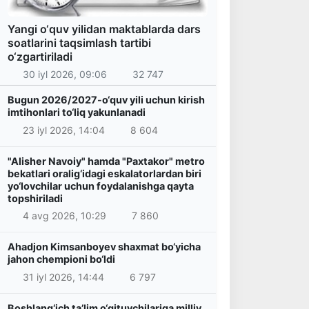
Yangi o‘quv yilidan maktablarda dars
soatlarini taqsimlash tartibi
o‘zgartiriladi
30 iyl 2026, 09:06
32 747
Bugun 2026/2027-o‘quv yili uchun kirish
imtihonlari to‘liq yakunlanadi
23 iyl 2026, 14:04
8 604
"Alisher Navoiy" hamda "Paxtakor" metro
bekatlari oralig‘idagi eskalatorlardan biri
yo‘lovchilar uchun foydalanishga qayta
topshiriladi
4 avg 2026, 10:29
7 860
Ahadjon Kimsanboyev shaxmat bo‘yicha
jahon chempioni bo‘ldi
31 iyl 2026, 14:44
6 797
Boshlang‘ich ta’lim o‘qituvchilariga milliy