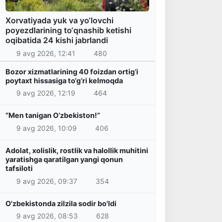
Xorvatiyada yuk va yo‘lovchi
poyezdlarining to‘qnashib ketishi
oqibatida 24 kishi jabrlandi
9 avg 2026, 12:41
480
Bozor xizmatlarining 40 foizdan ortig‘i
poytaxt hissasiga to‘g‘ri kelmoqda
9 avg 2026, 12:19
464
“Men tanigan O‘zbekiston!”
9 avg 2026, 10:09
406
Adolat, xolislik, rostlik va halollik muhitini
yaratishga qaratilgan yangi qonun
tafsiloti
9 avg 2026, 09:37
354
O'zbekistonda zilzila sodir bo'ldi
9 avg 2026, 08:53
628