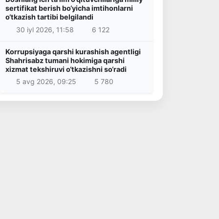
sertifikat berish bo‘yicha imtihonlarni
o‘tkazish tartibi belgilandi
30 iyl 2026, 11:58
6 122
Korrupsiyaga qarshi kurashish agentligi
Shahrisabz tumani hokimiga qarshi
xizmat tekshiruvi o‘tkazishni so‘radi
5 avg 2026, 09:25
5 780