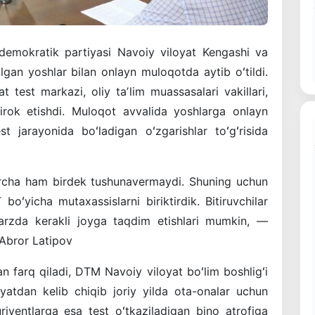
 demokratik partiyasi Navoiy viloyat Kengashi va
gan yoshlar bilan onlayn muloqotda aytib oʻtildi.
t test markazi, oliy taʼlim muassasalari vakillari,
htirok etishdi. Muloqot avvalida yoshlarga onlayn
test jarayonida boʻladigan oʻzgarishlar toʻgʻrisida
barcha ham birdek tushunavermaydi. Shuning uchun
oʻyicha mutaxassislarni biriktirdik. Bitiruvchilar
 tarzda kerakli joyga taqdim etishlari mumkin, —
 Abror Latipov
dan farq qiladi, DTM Navoiy viloyat boʻlim boshligʻi
yatdan kelib chiqib joriy yilda ota-onalar uchun
riyentlarga esa test oʻtkaziladigan bino atrofiga