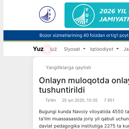
“Men tanigan O‘zbekiston!”
Yuz
uz
Siyosat
Iqtisodiyot
Ja
O'zbekistonda zilzila sodir bo'ldi
Yangiliklarga qaytish
Onlayn muloqotda onlayn
tushuntirildi
Ta'lim
25 iyn 2020, 10:35
7 951
Bugungi kunda Navoiy viloyatida 4550 ta 
taʼlim muassasasida joriy yil qabuli uchu
davlat pedagogika institutiga 2275 ta kun