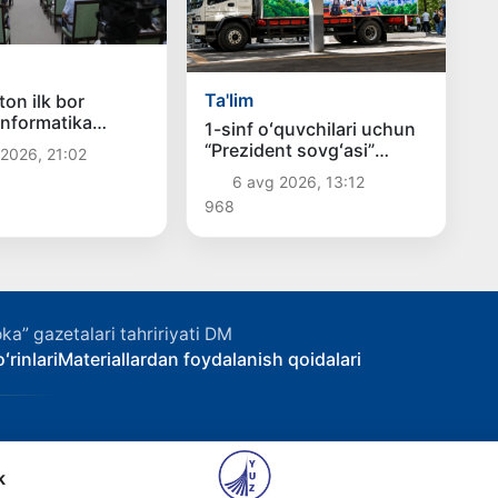
Ta'lim
ton ilk bor
informatika
1-sinf oʻquvchilari uchun
asi — IOI 2026ga
“Prezident sovgʻasi”
2026, 21:02
k qiladi
hududlarga joʻnatildi
6 avg 2026, 13:12
968
ka” gazetalari tahririyati DM
ʻrinlari
Materiallardan foydalanish qoidalari
k