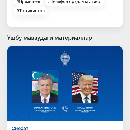
#Президент
#Телефон орқали мулоқот
#Тожикистон
Ушбу мавзудаги материаллар
Сиёсат