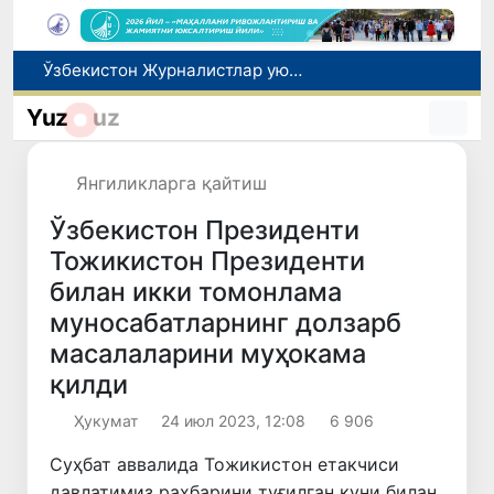
Кредит ва молиявий хизматлар рекламасига огоҳлантириш талаби киритилади
FOTON ва MKBANK стратегик ҳамкорлик ва бўлиб тўлаш шартлари!
Yuz
uz
Тошкентда 4 килограммдан ортиқ гиёҳвандлик воситаларининг «закладка» усулида тарқатилишига чек қўйилди
Экстремистик ташкилотлар ва материалларнинг электрон реестри юритилади
Янгиликларга қайтиш
Ўзбекистон Журналистлар уюшмаси қошида Блогерлар ижодий кенгаши ташкил этилди
Ўзбекистон Президенти
Тожикистон Президенти
билан икки томонлама
муносабатларнинг долзарб
масалаларини муҳокама
қилди
Ҳукумат
24 июл 2023, 12:08
6 906
Суҳбат аввалида Тожикистон етакчиси
давлатимиз раҳбарини туғилган куни билан