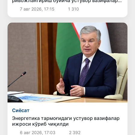
ривожлантириш бўйича устувор вазифалар
белгиланди
7 авг 2026, 17:15
1 310
Сиёсат
Энергетика тармоғидаги устувор вазифалар
ижроси кўриб чиқилди
6 авг 2026, 17:03
2 392