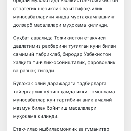
орқали мулоқотида Ўзбекистон-Тожикистон
стратегик шериклик ва иттифоқчилик
муносабатларини янада мустаҳкамлашнинг
долзарб масалалари муҳокама қилинди.
Суҳбат аввалида Тожикистон етакчиси
давлатимиз раҳбарини туғилган куни билан
самимий табриклаб, биродар Ўзбекистон
халқига тинчлик-осойишталик, фаровонлик
ва равнақ тилади.
Бўлажак олий даражадаги тадбирларга
тайёргарлик кўриш ҳамда икки томонлама
муносабатлар кун тартибини аниқ амалий
мазмун билан бойитиш масалалари
муҳокама қилинди.
Етакчилар ишбилармонлик ва гуманитар