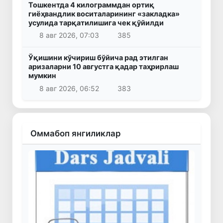
Тошкентда 4 килограммдан ортиқ
гиёҳвандлик воситаларининг «закладка»
усулида тарқатилишига чек қўйилди
8 авг 2026, 07:03
385
Ўқишини кўчириш бўйича рад этилган
аризаларни 10 августга қадар таҳрирлаш
мумкин
8 авг 2026, 06:52
383
Оммабоп янгиликлар