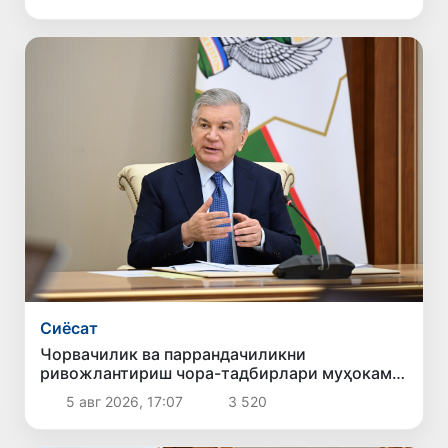
Сиёсат
Чорвачилик ва паррандачиликни
ривожлантириш чора-тадбирлари муҳокама
қилинди
5 авг 2026, 17:07
3 520