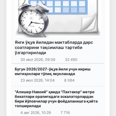
Янги ўқув йилидан мактабларда дарс
соатларини тақсимлаш тартиби
ўзгартирилади
30 июл 2026, 09:06
32 490
Бугун 2026/2027-ўқув йили учун кириш
имтиҳонлари тўлиқ якунланади
23 июл 2026, 14:04
8 064
"Алишер Навоий" ҳамда "Пахтакор" метро
бекатлари оралиғидаги эскалаторлардан
бири йўловчилар учун фойдаланишга қайта
топширилади
4 авг 2026, 10:29
7 716