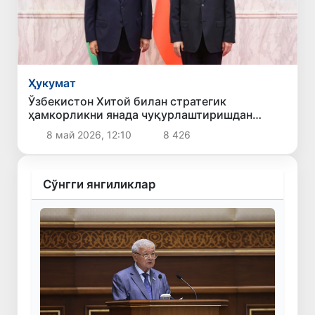
Ҳукумат
Ўзбекистон Хитой билан стратегик
ҳамкорликни янада чуқурлаштиришдан
манфаатдорлигини билдирди
8 май 2026, 12:10
8 426
Сўнгги янгиликлар