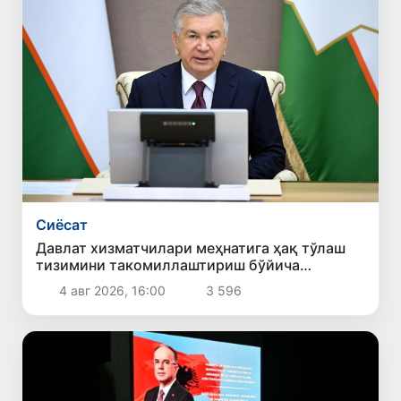
Сиёсат
Давлат хизматчилари меҳнатига ҳақ тўлаш
тизимини такомиллаштириш бўйича
таклифлар кўриб чиқилди
4 авг 2026, 16:00
3 596