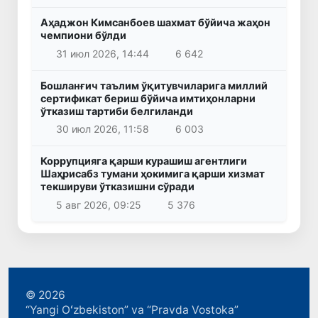
Аҳаджон Кимсанбоев шахмат бўйича жаҳон
чемпиони бўлди
31 июл 2026, 14:44
6 642
Бошланғич таълим ўқитувчиларига миллий
сертификат бериш бўйича имтиҳонларни
ўтказиш тартиби белгиланди
30 июл 2026, 11:58
6 003
Коррупцияга қарши курашиш агентлиги
Шаҳрисабз тумани ҳокимига қарши хизмат
текшируви ўтказишни сўради
5 авг 2026, 09:25
5 376
© 2026
“Yangi Oʻzbekiston” va “Pravda Vostoka”