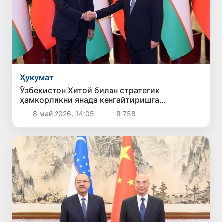
Ҳукумат
Ўзбекистон Хитой билан стратегик
ҳамкорликни янада кенгайтиришга
тайёрлигини билдирди
8 май 2026, 14:05
8 758