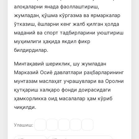
алоқаларни янада фаоллаштириш,
жумладан, қўшма кўргазма ва ярмаркалар
ўтказиш, ёшларни кенг жалб қилган ҳолда
маданий ва спорт тадбирларини уюштириш
муҳимлиги ҳақида якдил фикр
билдирдилар.
Минтақавий шериклик, шу жумладан
Марказий Осиё давлатлари раҳбарларининг
мунтазам маслаҳат учрашувлари ва Оролни
қутқариш халқаро фонди доирасидаги
ҳамкорликка оид масалалар ҳам кўриб
чиқилди.
Улашиш: