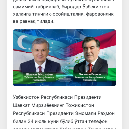
самимий табриклаб, биродар Ўзбекистон
халқига тинчлик-осойишталик, фаровонлик
ва равнақ тилади.
Ўзбекистон Республикаси Президенти
Шавкат Мирзиёевнинг Тожикистон
Республикаси Президенти Эмомали Раҳмон
билан 24 июль куни бўлиб ўтган телефон