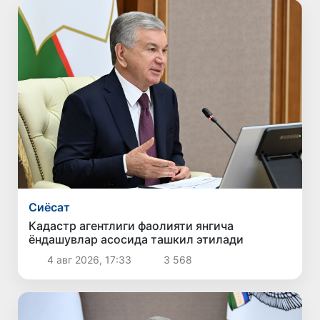
Сиёсат
Кадастр агентлиги фаолияти янгича
ёндашувлар асосида ташкил этилади
4 авг 2026, 17:33
3 568