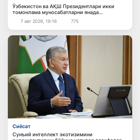
Ўзбекистон ва АҚШ Президентлари икки
томонлама муносабатларни янада
мустаҳкамлаш истиқболларини муҳокама
7 авг 2026, 19:16
775
қилдилар
Сиёсат
Сунъий интеллект экотизимини