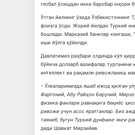
глобал ўсишдан икки баробар юқори б
Ўтган йилнинг ўзида Ўзбекистоннинг 
фоизга ўсди. Жорий йилдан Туркий и
бошлади. Марказий банклар кенгаши,
иши йўлга қўйилди.
Давлатимиз раҳбари олдинда кўп қир
бўйича долзарб вазифалар турганини 
интеллект ва рақамли ривожланиш мав
– Ўлкаларимизда яшаб ижод қилган у
Фарғоний, Абу Райҳон Беруний, Мирзо
физика фанлари равнақига беқиёс ҳис
ривожи учун асос яратганлар. Биз аж
таяниб, бугун Туркий дунёнинг янги р
деди Шавкат Мирзиёев.