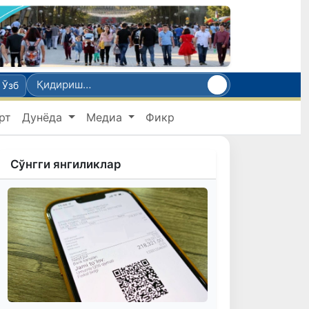
Ўзб
рт
Дунёда
Медиа
Фикр
Сўнгги янгиликлар