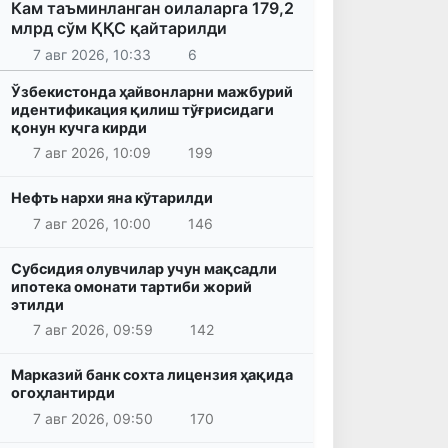
Кам таъминланган оилаларга 179,2
млрд сўм ҚҚС қайтарилди
7 авг 2026, 10:33
6
Ўзбекистонда ҳайвонларни мажбурий
идентификация қилиш тўғрисидаги
қонун кучга кирди
7 авг 2026, 10:09
199
Нефть нархи яна кўтарилди
7 авг 2026, 10:00
146
Субсидия олувчилар учун мақсадли
ипотека омонати тартиби жорий
этилди
7 авг 2026, 09:59
142
Марказий банк сохта лицензия ҳақида
огоҳлантирди
7 авг 2026, 09:50
170