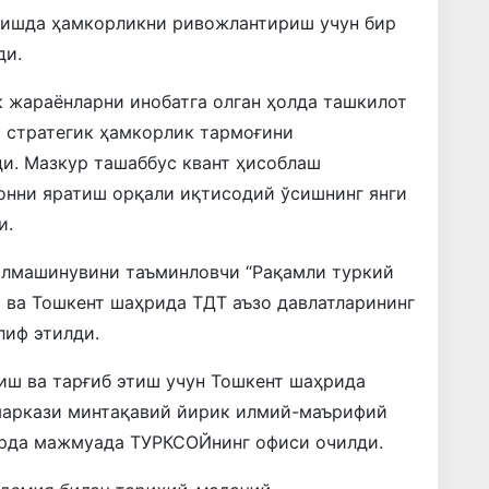
лишда ҳамкорликни ривожлантириш учун бир
ди.
к жараёнларни инобатга олган ҳолда ташкилот
а стратегик ҳамкорлик тармоғини
и. Мазкур ташаббус квант ҳисоблаш
онни яратиш орқали иқтисодий ўсишнинг янги
и.
алмашинувини таъминловчи “Рақамли туркий
 ва Тошкент шаҳрида ТДТ аъзо давлатларининг
лиф этилди.
иш ва тарғиб этиш учун Тошкент шаҳрида
маркази минтақавий йирик илмий-маърифий
арда мажмуада ТУРКСОЙнинг офиси очилди.