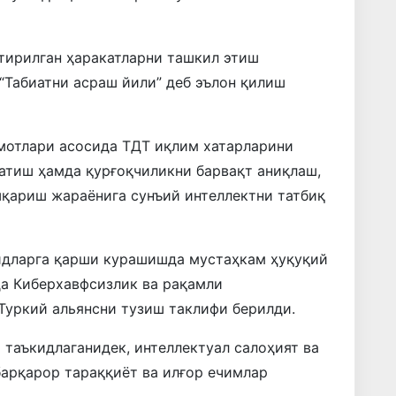
ирилган ҳаракатларни ташкил этиш
“Табиатни асраш йили” деб эълон қилиш
умотлари асосида ТДТ иқлим хатарларини
атиш ҳамда қурғоқчиликни барвақт аниқлаш,
шқариш жараёнига сунъий интеллектни татбиқ
идларга қарши курашишда мустаҳкам ҳуқуқий
да Киберхавфсизлик ва рақамли
Туркий альянсни тузиш таклифи берилди.
 таъкидлаганидек, интеллектуал салоҳият ва
барқарор тараққиёт ва илғор ечимлар