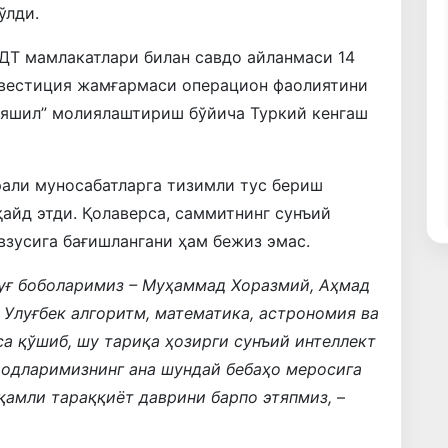
ўлди.
ТДТ мамлакатлари билан савдо айланмаси 14
нвестиция жамғармаси операцион фаолиятини
 “яшил” молиялаштириш бўйича Туркий кенгаш
рали муносабатларга тизимли тус бериш
қайд этди. Қолаверса, саммитнинг сунъий
зусига бағишлангани ҳам бежиз эмас.
луғ боболаримиз – Муҳаммад Хоразмий, Аҳмад
 Улуғбек алгоритм, математика, астрономия ва
са қўшиб, шу тариқа ҳозирги сунъий интеллект
додларимизнинг ана шундай бебаҳо меросига
ақамли тараққиёт даврини барпо этяпмиз,
–