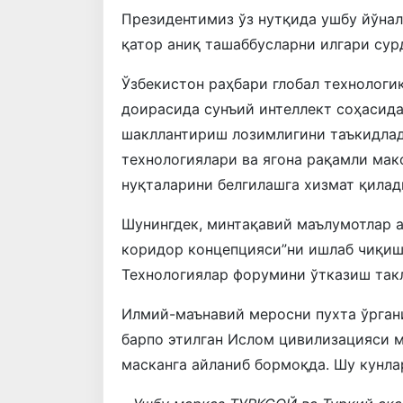
Президентимиз ўз нутқида ушбу йўна
қатор аниқ ташаббусларни илгари сур
Ўзбекистон раҳбари глобал технологи
доирасида сунъий интеллект соҳасид
шакллантириш лозимлигини таъкидлад
технологиялари ва ягона рақамли мак
нуқталарини белгилашга хизмат қилад
Шунингдек, минтақавий маълумотлар 
коридор концепцияси”ни ишлаб чиқиш
Технологиялар форумини ўтказиш так
Илмий-маънавий меросни пухта ўрган
барпо этилган Ислом цивилизацияси 
масканга айланиб бормоқда. Шу кунл