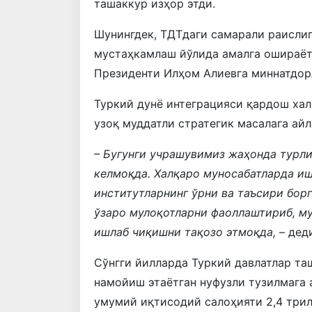
ташаккур изҳор этди.
Шунингдек, ТДТдаги самарали раислиг
мустаҳкамлаш йўлида амалга ошираёт
Президенти Илҳом Алиевга миннатдор
Туркий дунё интеграцияси қардош хал
узоқ муддатли стратегик масалага айл
– Бугунги учрашувимиз жаҳонда турли
келмоқда. Халқаро муносабатларда иш
институтларнинг ўрни ва таъсири бор
ўзаро мулоқотларни фаоллаштириб, м
ишлаб чиқишни тақозо этмоқда,
– дед
Сўнгги йилларда Туркий давлатлар т
намойиш этаётган нуфузли тузилмага 
умумий иқтисодий салоҳияти 2,4 три