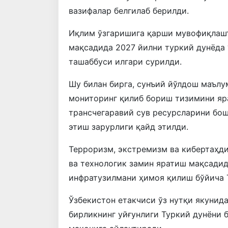
вазифалар белгилаб берилди.
Иқлим ўзгаришига қарши мувофиқлашт
мақсадида 2027 йилни туркий дунёда 
ташаббуси илгари сурилди.
Шу билан бирга, сунъий йўлдош маъл
мониторинг қилиб бориш тизимини яр
трансчегаравий сув ресурсларини бо
этиш зарурлиги қайд этилди.
Терроризм, экстремизм ва кибертаҳд
ва технологик замин яратиш мақсади
инфратузилмани ҳимоя қилиш бўйича 
Ўзбекистон етакчиси ўз нутқи якунида
бирликнинг уйғунлиги Туркий дунёни 