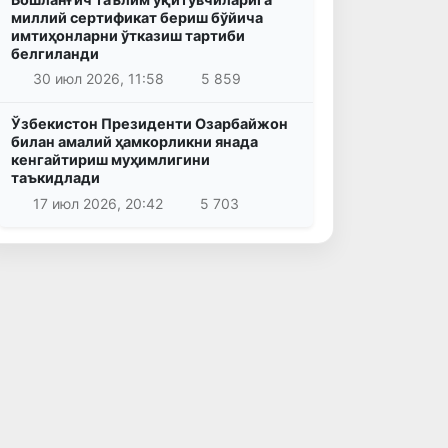
миллий сертификат бериш бўйича
имтиҳонларни ўтказиш тартиби
белгиланди
30 июл 2026, 11:58
5 859
Ўзбекистон Президенти Озарбайжон
билан амалий ҳамкорликни янада
кенгайтириш муҳимлигини
таъкидлади
17 июл 2026, 20:42
5 703