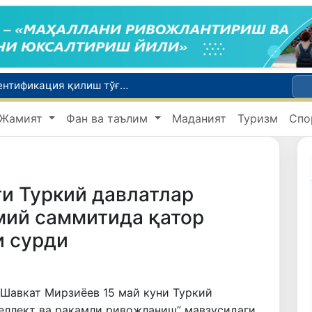
Ўзбекистонда ҳайвонларни мажбурий идентификация қилиш тўғрисидаги қонун кучга кирди
Субсидия олувчилар учун мақсадли ипотека омонати тартиби жорий этилди
Жамият
Фан ва таълим
Маданият
Туризм
Спо
гоҳлантирди
 сўм ҚҚС қайтарилди
и Туркий давлатлар
мий саммитида қатор
и сурди
 Шавкат Мирзиёев 15 май куни Туркий
теллект ва рақамли ривожланиш” мавзусидаги