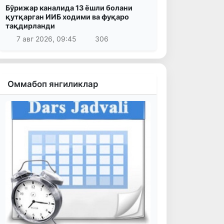
Бўрижар каналида 13 ёшли болани
қутқарган ИИБ ходими ва фуқаро
тақдирланди
7 авг 2026, 09:45
306
Оммабоп янгиликлар