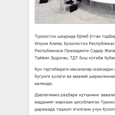
Туркистон шаҳрида бўлиб ўтган тадб
Илҳом Алиев, Қозоғистон Республика
Республикаси Президенти Садир Жапа
Таййип Эрдоған, ТДТ бош котиби Куба
Кун тартибидаги масалалар юзасидан
бугунги ҳолати ва амалий шерикликн
қилинди.
Давлатимиз раҳбари нутқининг аввали
маданият маркази ҳисобланган Турки
даражада ташкил этилгани учун Қозо