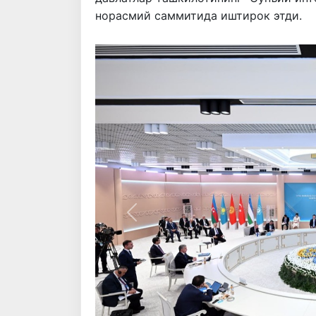
норасмий саммитида иштирок этди.
Олдинги