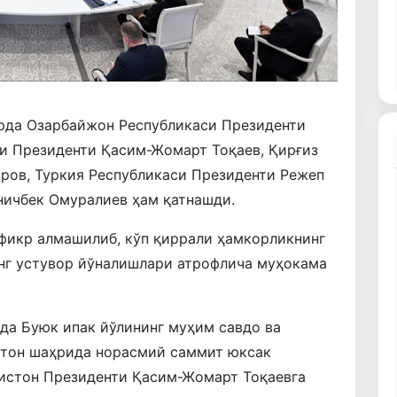
ирда Озарбайжон Республикаси Президенти
си Президенти Қасим-Жомарт Тоқаев, Қирғиз
ров, Туркия Республикаси Президенти Режеп
ничбек Омуралиев ҳам қатнашди.
 фикр алмашилиб, кўп қиррали ҳамкорликнинг
инг устувор йўналишлари атрофлича муҳокама
да Буюк ипак йўлининг муҳим савдо ва
стон шаҳрида норасмий саммит юксак
ғистон Президенти Қасим-Жомарт Тоқаевга