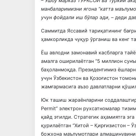
– Ушбу марказ ТУРКСОЙ ва Туркий ак
манбаларимизни ягона “катта маълумо
учун фойдали иш бўлар эди,
– деди да
Саммитда Яссавий тариқатининг бағр
ҳамкорликда чуқур ўрганиш ва кенг т
Ёш авлодни замонавий касбларга тай
амалга оширилаётган “5 миллион сунъ
баҳоланмоқда. Президентимиз ёшларн
учун Ўзбекистон ва Қозоғистон томон
жамғармасига аъзо давлатларни қўши
Юк ташиш жараёнларини соддалаштири
Permit” электрон рухсатномалар тизи
қайд этилди. Стратегик аҳамиятга эга
қурилаётган “Хитой – Қирғизистон – Ў
божхона маълумотлари алмашинувини