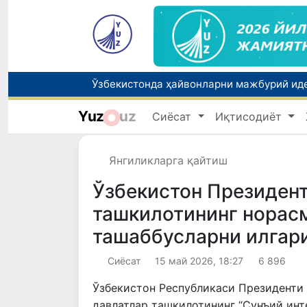
Нефть нархи яна кўтарилди
Yuz
uz
Сиёсат
Иқтисодиёт
Марказий банк сохта лицензия ҳақида о
Кам таъминланган оилаларга 179,2 млрд
Янгиликларга қайтиш
Ўзбекистон Президент
ташкилотининг норас
ташаббусларни илгар
Сиёсат
15 май 2026, 18:27
6 896
Ўзбекистон Республикаси Президенти
давлатлар ташкилотининг “Сунъий ин