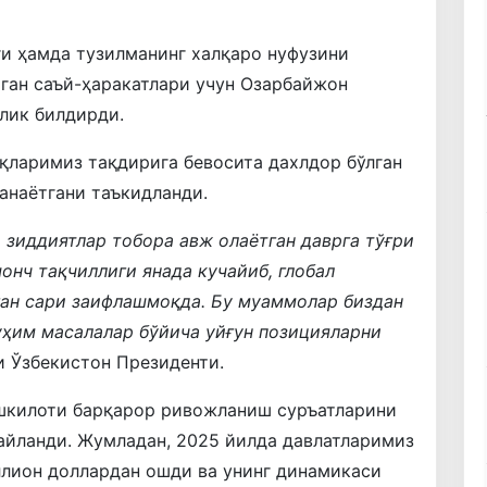
и ҳамда тузилманинг халқаро нуфузини
ган саъй-ҳаракатлари учун Озарбайжон
лик билдирди.
қларимиз тақдирига бевосита дахлдор бўлган
анаётгани таъкидланди.
 зиддиятлар тобора авж олаётган даврга тўғри
онч тақчиллиги янада кучайиб, глобал
ган сари заифлашмоқда. Бу муаммолар биздан
уҳим масалалар бўйича уйғун позицияларни
и Ўзбекистон Президенти.
ашкилоти барқарор ривожланиш суръатларини
айланди. Жумладан, 2025 йилда давлатларимиз
ллион доллардан ошди ва унинг динамикаси