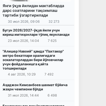
Янги ўқув йилидан мактабларда
дарс соатларини тақсимлаш
тартиби ўзгартирилади
30 июл 2026, 09:06
32 273
Бугун 2026/2027-ўқув йили учун
кириш имтиҳонлари тўлиқ якунланади
23 июл 2026, 14:04
7 625
"Алишер Навоий" ҳамда "Пахтакор"
метро бекатлари оралиғидаги
эскалаторлардан бири йўловчилар
учун фойдаланишга қайта
топширилади
4 авг 2026, 10:29
7 492
Аҳаджон Кимсанбоев шахмат бўйича
жаҳон чемпиони бўлди
31 июл 2026, 14:44
6 498
Бошланғич таълим ўқитувчиларига