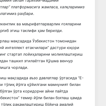
адемия билан тарихий-маданий
тлар” платформасига жамласа, халқларимиз
влатимиз раҳбари.
икенглик ва маърифатпарварлик ғояларини
арғиб этиш таклифи ҳам берилди.
ёрлаш мақсадида Ўзбекистон томонидан
ий интеллект етакчилари” дастури юқори
инг стартап лойиҳаларини молиялаштириш
идан ташкил этилаётган Қўшма венчур
лишга чорлади.
ш мақсадида аъзо давлатлар ўртасида “E-
ми тўлиқ йўлга қўйилгани мамнуният билан
 бўлган ўрта коридорни айни пайтда
збекистон” темир йўли билан боғлаш ҳамда
 тўлиқ рақамлаштириш бўйича амалий