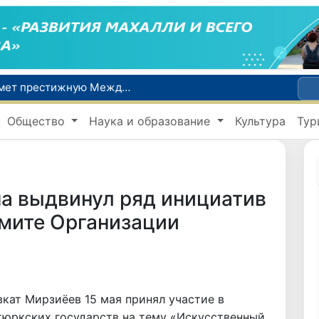
Узбекистан впервые в своей истории примет престижную Международную олимпиаду по информатике IOI 2026
Число пользователей мобильного интернета в Узбекистане за 10 лет выросло в 4,3 раза
При содействии Генконсульства Узбекистана соотечественница, перенесшая инсульт в Алматы, вернулась на родину
Общество
Наука и образование
Культура
Тур
В Ташкенте состоялось заседание Исполнительного комитета Федерации тяжелой атлетики Азии
Китай и Россия стали крупнейшими торговыми партнерами Узбекистана в первом полугодии 2026 года
а выдвинул ряд инициатив
мите Организации
кат Мирзиёев 15 мая принял участие в
юркских государств на тему «Искусственный