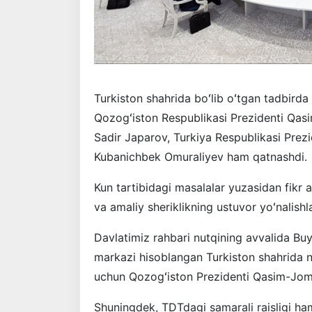
Turkiston shahrida boʻlib oʻtgan tadbirda
Qozogʻiston Respublikasi Prezidenti Qasi
Sadir Japarov, Turkiya Respublikasi Prez
Kubanichbek Omuraliyev ham qatnashdi.
Kun tartibidagi masalalar yuzasidan fikr a
va amaliy sheriklikning ustuvor yoʻnalishl
Davlatimiz rahbari nutqining avvalida B
markazi hisoblangan Turkiston shahrida n
uchun Qozogʻiston Prezidenti Qasim-Jom
Shuningdek, TDTdagi samarali raisligi h