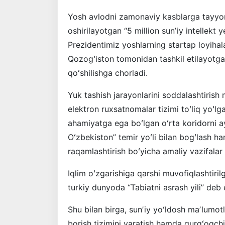
Yosh avlodni zamonaviy kasblarga tayy
oshirilayotgan “5 million sunʼiy intellekt
Prezidentimiz yoshlarning startap loyihal
Qozogʻiston tomonidan tashkil etilayotg
qoʻshilishga chorladi.
Yuk tashish jarayonlarini soddalashtirish
elektron ruxsatnomalar tizimi toʻliq yoʻlg
ahamiyatga ega boʻlgan oʻrta koridorni ay
Oʻzbekiston” temir yoʻli bilan bogʻlash h
raqamlashtirish boʻyicha amaliy vazifalar b
Iqlim oʻzgarishiga qarshi muvofiqlashtiril
turkiy dunyoda “Tabiatni asrash yili” deb eʼ
Shu bilan birga, sunʼiy yoʻldosh maʼlumotl
borish tizimini yaratish hamda qurgʻoqchi