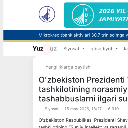
Polshadagi elchixona ko‘magida ona va bol
Yuz
uz
Siyosat
Iqtisodiyot
Ja
Yangiliklarga qaytish
Oʻzbekiston Prezidenti 
tashkilotining norasmi
tashabbuslarni ilgari su
Siyosat
15 may 2026, 18:27
6 910
Oʻzbekiston Respublikasi Prezidenti Shav
tashkilotining “Sunʼiy intellekt va raqam