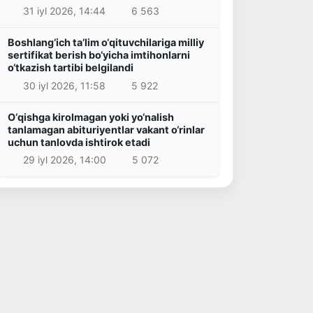
31 iyl 2026, 14:44
6 563
Boshlang‘ich ta’lim o‘qituvchilariga milliy
sertifikat berish bo‘yicha imtihonlarni
o‘tkazish tartibi belgilandi
30 iyl 2026, 11:58
5 922
O‘qishga kirolmagan yoki yo‘nalish
tanlamagan abituriyentlar vakant o‘rinlar
uchun tanlovda ishtirok etadi
29 iyl 2026, 14:00
5 072