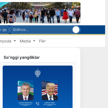
O`zb
nyoda
Media
Fikr
Soʻnggi yangiliklar