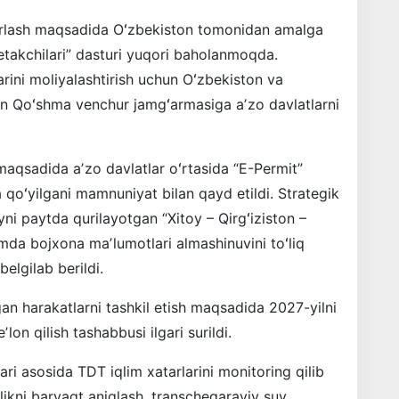
orlash maqsadida Oʻzbekiston tomonidan amalga
 yetakchilari” dasturi yuqori baholanmoqda.
arini moliyalashtirish uchun Oʻzbekiston va
an Qoʻshma venchur jamgʻarmasiga aʼzo davlatlarni
 maqsadida aʼzo davlatlar oʻrtasida “E-Permit”
a qoʻyilgani mamnuniyat bilan qayd etildi. Strategik
ni paytda qurilayotgan “Xitoy – Qirgʻiziston –
amda bojxona maʼlumotlari almashinuvini toʻliq
elgilab berildi.
gan harakatlarni tashkil etish maqsadida 2027-yilni
lon qilish tashabbusi ilgari surildi.
ari asosida TDT iqlim xatarlarini monitoring qilib
likni barvaqt aniqlash, transchegaraviy suv