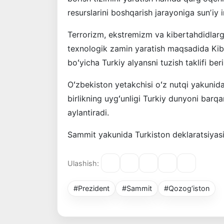
resurslarini boshqarish jarayoniga sunʼiy in
Terrorizm, ekstremizm va kibertahdidlar
texnologik zamin yaratish maqsadida Kiber
boʻyicha Turkiy alyansni tuzish taklifi beri
Oʻzbekiston yetakchisi oʻz nutqi yakunida 
birlikning uygʻunligi Turkiy dunyoni barq
aylantiradi.
Sammit yakunida Turkiston deklaratsiyasi 
Ulashish:
#Prezident
#Sammit
#Qozog‘iston