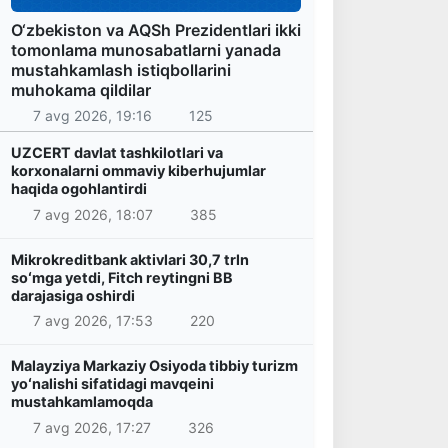
O‘zbekiston va AQSh Prezidentlari ikki
tomonlama munosabatlarni yanada
mustahkamlash istiqbollarini
muhokama qildilar
7 avg 2026, 19:16
125
UZCERT davlat tashkilotlari va
korxonalarni ommaviy kiberhujumlar
haqida ogohlantirdi
7 avg 2026, 18:07
385
Mikrokreditbank aktivlari 30,7 trln
soʻmga yetdi, Fitch reytingni BB
darajasiga oshirdi
7 avg 2026, 17:53
220
Malayziya Markaziy Osiyoda tibbiy turizm
yoʻnalishi sifatidagi mavqeini
mustahkamlamoqda
7 avg 2026, 17:27
326