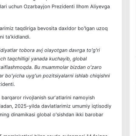
lari uchun Ozarbayjon Prezidenti Ilhom Aliyevga
larimiz taqdiriga bevosita daxldor boʻlgan uzoq
i taʼkidlandi.
diyatlar tobora avj olayotgan davrga toʻgʻri
h taqchilligi yanada kuchayib, global
ari zaiflashmoqda. Bu muammolar bizdan oʻzaro
r boʻyicha uygʻun pozitsiyalarni ishlab chiqishni
identi.
i barqaror rivojlanish surʼatlarini namoyish
ladan, 2025-yilda davlatlarimiz umumiy iqtisodiy
 uning dinamikasi global oʻsishdan ikki barobar