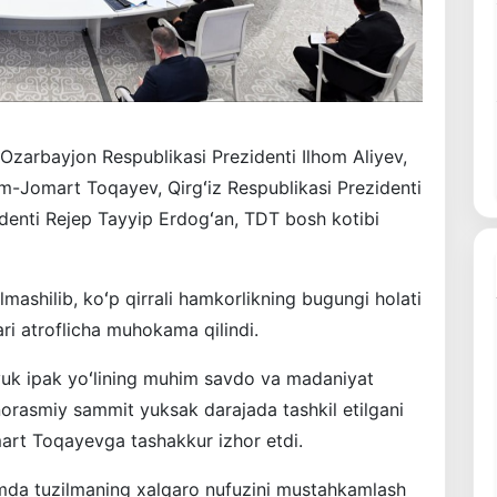
 Ozarbayjon Respublikasi Prezidenti Ilhom Aliyev,
m-Jomart Toqayev, Qirgʻiz Respublikasi Prezidenti
identi Rejep Tayyip Erdogʻan, TDT bosh kotibi
lmashilib, koʻp qirrali hamkorlikning bugungi holati
ari atroflicha muhokama qilindi.
uyuk ipak yoʻlining muhim savdo va madaniyat
orasmiy sammit yuksak darajada tashkil etilgani
art Toqayevga tashakkur izhor etdi.
amda tuzilmaning xalqaro nufuzini mustahkamlash