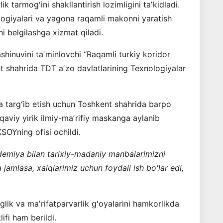
k tarmogʻini shakllantirish lozimligini taʼkidladi.
ogiyalari va yagona raqamli makonni yaratish
ni belgilashga xizmat qiladi.
hinuvini taʼminlovchi “Raqamli turkiy koridor
t shahrida TDT aʼzo davlatlarining Texnologiyalar
a targʻib etish uchun Toshkent shahrida barpo
aqaviy yirik ilmiy-maʼrifiy maskanga aylanib
Yning ofisi ochildi.
miya bilan tarixiy-madaniy manbalarimizni
jamlasa, xalqlarimiz uchun foydali ish boʻlar edi,
lik va maʼrifatparvarlik gʻoyalarini hamkorlikda
ifi ham berildi.