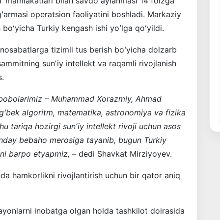
T mamlakatlari bilan savdo aylanmasi 14 foizga
mgʻarmasi operatsion faoliyatini boshladi. Markaziy
 boʻyicha Turkiy kengash ishi yoʻlga qoʻyildi.
unosabatlarga tizimli tus berish boʻyicha dolzarb
sammitning sunʼiy intellekt va raqamli rivojlanish
.
gʻ bobolarimiz – Muhammad Xorazmiy, Ahmad
gʻbek algoritm, matematika, astronomiya va fizika
u tariqa hozirgi sunʼiy intellekt rivoji uchun asos
hunday bebaho merosiga tayanib, bugun Turkiy
ini barpo etyapmiz,
– dedi Shavkat Mirziyoyev.
da hamkorlikni rivojlantirish uchun bir qator aniq
ayonlarni inobatga olgan holda tashkilot doirasida