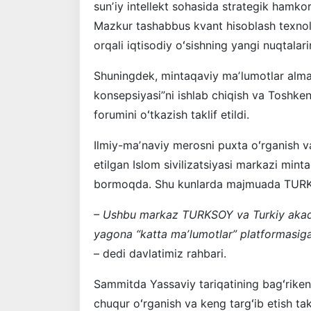
sunʼiy intellekt sohasida strategik hamkorli
Mazkur tashabbus kvant hisoblash texnol
orqali iqtisodiy oʻsishning yangi nuqtalari
Shuningdek, mintaqaviy maʼlumotlar almas
konsepsiyasi”ni ishlab chiqish va Toshken
forumini oʻtkazish taklif etildi.
Ilmiy-maʼnaviy merosni puxta oʻrganish v
etilgan Islom sivilizatsiyasi markazi mint
bormoqda. Shu kunlarda majmuada TURKSO
– Ushbu markaz TURKSOY va Turkiy akade
yagona “katta maʼlumotlar” platformasiga 
– dedi davlatimiz rahbari.
Sammitda Yassaviy tariqatining bagʻrikeng
chuqur oʻrganish va keng targʻib etish takl