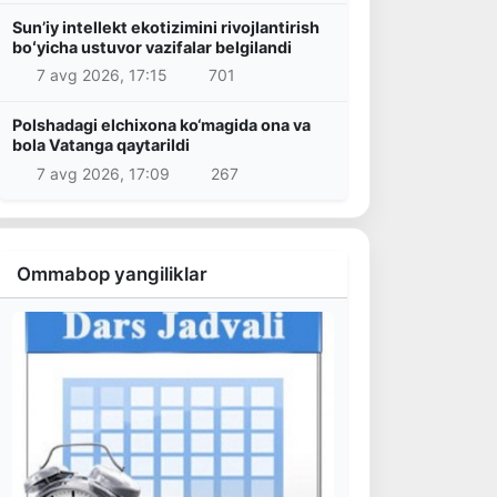
Sunʼiy intellekt ekotizimini rivojlantirish
boʻyicha ustuvor vazifalar belgilandi
7 avg 2026, 17:15
701
Polshadagi elchixona ko‘magida ona va
bola Vatanga qaytarildi
7 avg 2026, 17:09
267
Ommabop yangiliklar