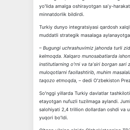
yoʻlida amalga oshirayotgan saʼy-harakat
minnatdorlik bildirdi.
Turkiy dunyo integratsiyasi qardosh xalq
muddatli strategik masalaga aylanayotgan
– Bugungi uchrashuvimiz jahonda turli zid
kelmoqda. Xalqaro munosabatlarda ishonc
institutlarning oʻrni va taʼsiri borgan s
muloqotlarni faollashtirib, muhim masalala
taqozo etmoqda,
– dedi Oʻzbekiston Prez
Soʻnggi yillarda Turkiy davlatlar tashkilot
etayotgan nufuzli tuzilmaga aylandi. Jum
salohiyati 2,4 trillion dollardan oshdi va
yuqori boʻldi.