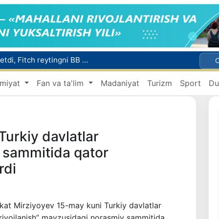
Malayziya Markaziy Osiyoda tibbiy turizm yoʻnalishi sifatidagi mavqeini mustahkamlamoqda
a Vatanga qaytarildi
miyat
Fan va ta'lim
Madaniyat
Turizm
Sport
Du
Namangan shahrining sobiq hokimi Anvar Otaxodjayevga nisbatan 11 yilga ozodlikdan mahrum qilish jazosi tayinlandi
UZCERT davlat tashkilotlari va korxonalarni ommaviy kiberhujumlar haqida ogohlantirdi
Mikrokreditbank aktivlari 30,7 trln soʻmga yetdi, Fitch reytingni BB darajasiga oshirdi
Turkiy davlatlar
y sammitida qator
rdi
kat Mirziyoyev 15-may kuni Turkiy davlatlar
li rivojlanish” mavzusidagi norasmiy sammitida