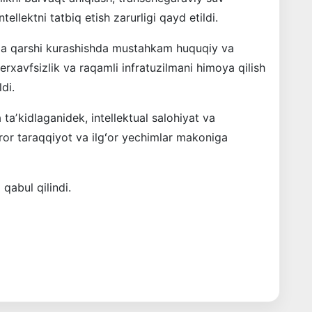
tellektni tatbiq etish zarurligi qayd etildi.
ga qarshi kurashishda mustahkam huquqiy va
xavfsizlik va raqamli infratuzilmani himoya qilish
ldi.
taʼkidlaganidek, intellektual salohiyat va
aror taraqqiyot va ilgʻor yechimlar makoniga
qabul qilindi.