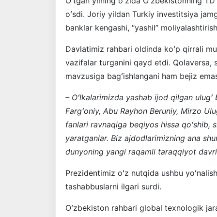
Oʻtgan yilning oʻzida Oʻzbekistonning TD
oʻsdi. Joriy yildan Turkiy investitsiya ja
banklar kengashi, “yashil” moliyalashtirish
Davlatimiz rahbari oldinda koʻp qirrali m
vazifalar turganini qayd etdi. Qolaversa, 
mavzusiga bagʻishlangani ham bejiz emas
– Oʻlkalarimizda yashab ijod qilgan ulu
Fargʻoniy, Abu Rayhon Beruniy, Mirzo Ulu
fanlari ravnaqiga beqiyos hissa qoʻshib, sh
yaratganlar. Biz ajdodlarimizning ana s
dunyoning yangi raqamli taraqqiyot davr
Prezidentimiz oʻz nutqida ushbu yoʻnalish
tashabbuslarni ilgari surdi.
Oʻzbekiston rahbari global texnologik jar