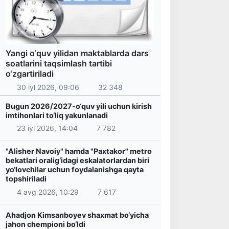
Yangi o‘quv yilidan maktablarda dars
soatlarini taqsimlash tartibi
o‘zgartiriladi
30 iyl 2026, 09:06
32 348
Bugun 2026/2027-o‘quv yili uchun kirish
imtihonlari to‘liq yakunlanadi
23 iyl 2026, 14:04
7 782
"Alisher Navoiy" hamda "Paxtakor" metro
bekatlari oralig‘idagi eskalatorlardan biri
yo‘lovchilar uchun foydalanishga qayta
topshiriladi
4 avg 2026, 10:29
7 617
Ahadjon Kimsanboyev shaxmat bo‘yicha
jahon chempioni bo‘ldi