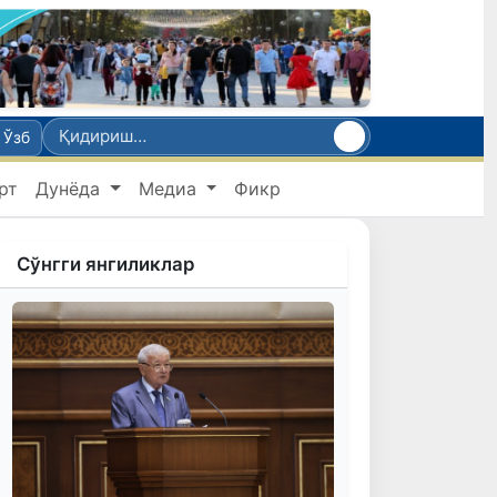
Ўзб
рт
Дунёда
Медиа
Фикр
Сўнгги янгиликлар