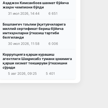
Аҳаджон Кимсанбоев шахмат бўйича
жаҳон чемпиони бўлди
31 июл 2026, 14:44
6 651
Бошланғич таълим ўқитувчиларига
миллий сертификат бериш бўйича
имтиҳонларни ўтказиш тартиби
белгиланди
30 июл 2026, 11:58
6 006
Коррупцияга қарши курашиш
агентлиги Шаҳрисабз тумани ҳокимига
қарши хизмат текшируви ўтказишни
сўради
5 авг 2026, 09:25
5 401