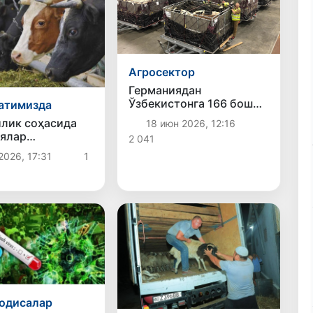
Агросектор
Германиядан
Ўзбекистонга 166 бош
атимизда
наслли қорамол олиб
лик соҳасида
18 июн 2026, 12:16
келинмоқда
ялар
2 041
лади
2026, 17:31
1
одисалар