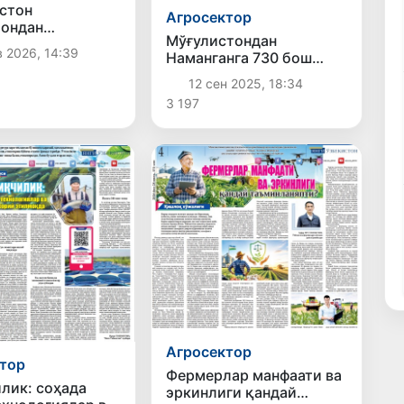
стон
Агросектор
ондан
Мўғулистондан
арни олиб
в 2026, 14:39
Наманганга 730 бош
 вақтинча
наслли қўй олиб
ади
12 сен 2025, 18:34
келинди
3 197
Агросектор
тор
Фермерлар манфаати ва
лик: соҳада
эркинлиги қандай