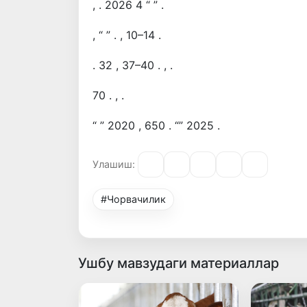
, . 2026 4 “ ” .
, “ ” . , 10–14 .
. 32 , 37–40 . , .
70 . , .
“ ” 2020 , 650 . “” 2025 .
Улашиш:
#Чорвачилик
Ушбу мавзудаги материаллар