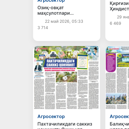
Қирғизи
Озиқ-овқат
Ҳиндист
маҳсулотлари
ҳайвонл
29 ян
хавфсизлиги соҳасида
киришни
22 май 2026, 05:33
6 469
ягона давлат бошқаруви
тақиқл
3 714
жорий этилади
Агросектор
Агросек
Пахтачиликдаги саккиз
Балиқчи