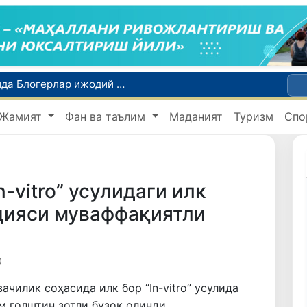
Ўзбекистон Журналистлар уюшмаси қошида Блогерлар ижодий кенгаши ташкил этилди
Кредит ва молиявий хизматлар рекламасига огоҳлантириш талаби киритилади
Жамият
Фан ва таълим
Маданият
Туризм
Спо
FOTON ва MKBANK стратегик ҳамкорлик ва бўлиб тўлаш шартлари!
Тошкентда 4 килограммдан ортиқ гиёҳвандлик воситаларининг «закладка» усулида тарқатилишига чек қўйилди
Экстремистик ташкилотлар ва материалларнинг электрон реестри юритилади
-vitro” усулидаги илк
цияси муваффақиятли
0
чилик соҳасида илк бор “In-vitro” усулида
м голштин зотли бузоқ олинди.