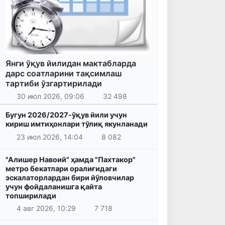
Янги ўқув йилидан мактабларда
дарс соатларини тақсимлаш
тартиби ўзгартирилади
30 июл 2026, 09:06
32 498
Бугун 2026/2027-ўқув йили учун
кириш имтиҳонлари тўлиқ якунланади
23 июл 2026, 14:04
8 082
"Алишер Навоий" ҳамда "Пахтакор"
метро бекатлари оралиғидаги
эскалаторлардан бири йўловчилар
учун фойдаланишга қайта
топширилади
4 авг 2026, 10:29
7 718