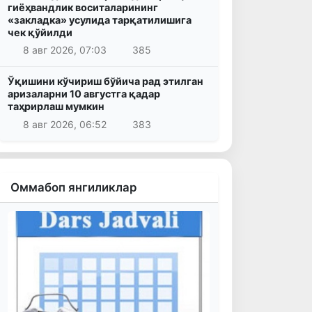
гиёҳвандлик воситаларининг
«закладка» усулида тарқатилишига
чек қўйилди
8 авг 2026, 07:03
385
Ўқишини кўчириш бўйича рад этилган
аризаларни 10 августга қадар
таҳрирлаш мумкин
8 авг 2026, 06:52
383
Оммабоп янгиликлар