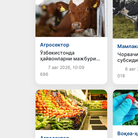
Агросектор
Мамлак
Ўзбекистонда
Чорвачи
ҳайвонларни мажбурий
субсиди
идентификация қилиш
ажрати
7 авг 2026, 10:09
6 авг 
тўғрисидаги қонун кучга
686
018
кирди
Воқеа-ҳ
Агросектор