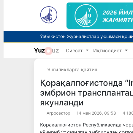
Yuz
uz
Сиёсат
Иқтисодиёт
Янгиликларга қайтиш
Қорақалпоғистонда “In
эмбрион транспланта
якунланди
Агросектор
14 май 2026, 09:58
4 18
Қорақалпоғистон Республикасида чорва
кўчириб ўтказилган эмбриондан соғло