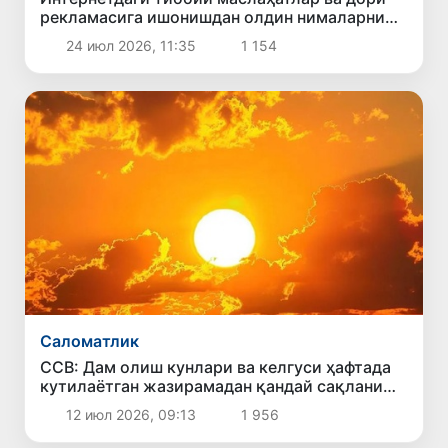
рекламасига ишонишдан олдин нималарни
билиш керак?
24 июл 2026, 11:35
1 154
Саломатлик
ССВ: Дам олиш кунлари ва келгуси ҳафтада
кутилаётган жазирамадан қандай сақланиш
керак?
12 июл 2026, 09:13
1 956