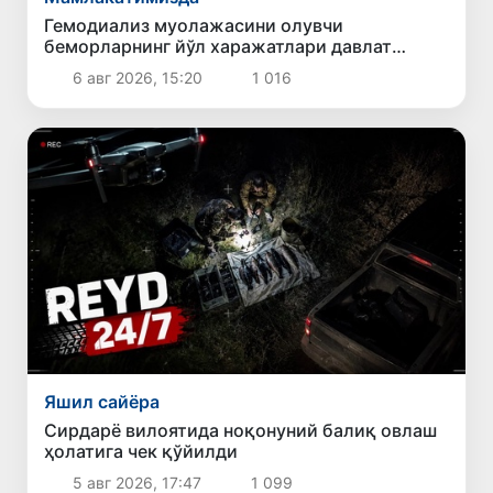
Гемодиализ муолажасини олувчи
беморларнинг йўл харажатлари давлат
бюджети ҳисобидан қоплаб берилиши
6 авг 2026, 15:20
1 016
мумкин
Яшил сайёра
Сирдарё вилоятида ноқонуний балиқ овлаш
ҳолатига чек қўйилди
5 авг 2026, 17:47
1 099