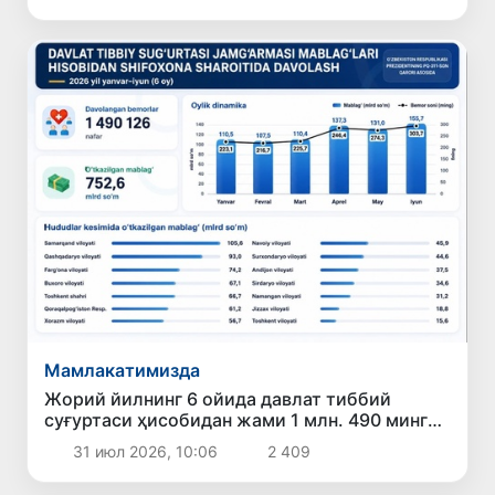
Мамлакатимизда
Жорий йилнинг 6 ойида давлат тиббий
суғуртаси ҳисобидан жами 1 млн. 490 минг
126 нафар бемор даволанди
31 июл 2026, 10:06
2 409