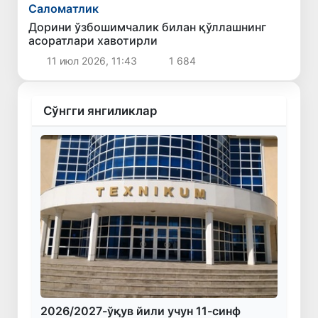
Саломатлик
Дорини ўзбошимчалик билан қўллашнинг
асоратлари хавотирли
11 июл 2026, 11:43
1 684
Сўнгги янгиликлар
2026/2027-ўқув йили учун 11-синф