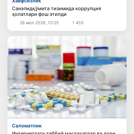
Хавфсизлик
Санэпидқўмита тизимида коррупция
ҳолатлари фош этилди
28 июл 2026, 13:25
1 455
Саломатлик
Интернетдаги тиббий маслаҳатлар ва дори