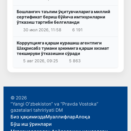
Бошланғич таълим ўқитувчиларига миллий
сертификат бериш бўйича имтиҳонларни
ўтказиш тартиби белгиланди
30 июл 2026, 11:58
6 191
Коррупцияга қарши курашиш агентлиги
Шаҳрисабз тумани ҳокимига қарши хизмат
текшируви ўтказишни сўради
5 авг 2026, 09:25
5 863
© 2026
“Yangi Oʻzbekiston” va “Pravda Vostoka”
gazetalari tahririyati DM
Биз ҳақимизда
Муаллифлар
Алоқа
Бўш иш ўринлари