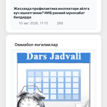
Жиззахда профилактика инспектори аёлга
куч ишлатганми? ИИБ расмий муносабат
билдирди
10 авг 2026, 11:15
288
Оммабоп янгиликлар