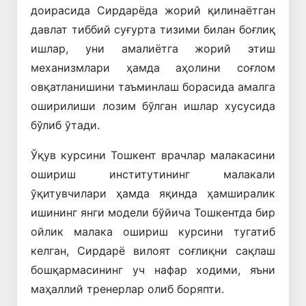
доирасида Сирдарёда жорий қилинаётган
давлат тиббий суғурта тизими билан боғлиқ
ишлар, уни амалиётга жорий этиш
механизмлари ҳамда аҳолини соғлом
овқатланишини таъминлаш борасида амалга
оширилиши лозим бўлган ишлар хусусида
бўлиб ўтади.
Ўқув курсини Тошкент врачлар малакасини
ошириш институтининг малакали
ўқитувчилари ҳамда яқинда ҳамширалик
ишининг янги модели бўйича Тошкентда бир
ойлик малака ошириш курсини тугатиб
келган, Сирдарё вилоят соғлиқни сақлаш
бошқармасининг уч нафар ходими, яъни
маҳаллий тренерлар олиб боряпти.