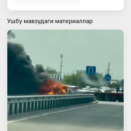
Ушбу мавзудаги материаллар