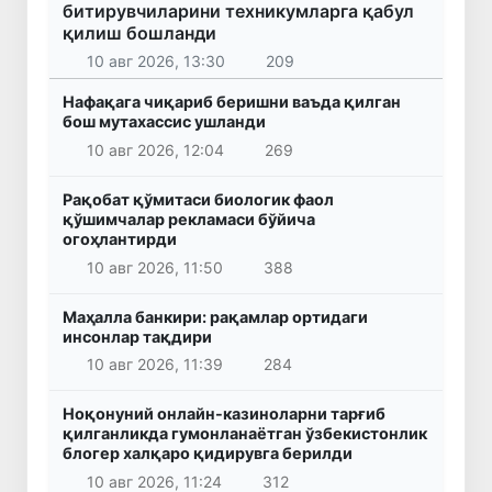
битирувчиларини техникумларга қабул
қилиш бошланди
10 авг 2026, 13:30
209
Нафақага чиқариб беришни ваъда қилган
бош мутахассис ушланди
10 авг 2026, 12:04
269
Рақобат қўмитаси биологик фаол
қўшимчалар рекламаси бўйича
огоҳлантирди
10 авг 2026, 11:50
388
Маҳалла банкири: рақамлар ортидаги
инсонлар тақдири
10 авг 2026, 11:39
284
Ноқонуний онлайн-казиноларни тарғиб
қилганликда гумонланаётган ўзбекистонлик
блогер халқаро қидирувга берилди
10 авг 2026, 11:24
312