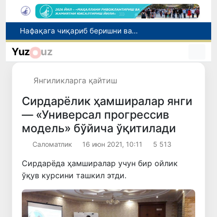
Нафақага чиқариб беришни ваъда қилган бош мутахассис ушланди
Рақобат қўмитаси биологик фаол қўшимчалар рекламаси бўйича огоҳлантирди
Yuz
uz
Маҳалла банкири: рақамлар ортидаги инсонлар тақдири
Ноқонуний онлайн-казиноларни тарғиб қилганликда гумонланаётган ўзбекистонлик блогер халқаро қидирувга берилди
Янгиликларга қайтиш
2026/2027-ўқув йили учун 11-синф битирувчиларини техникумларга қабул қилиш бошланди
Сирдарёлик ҳамширалар янги
— «Универсал прогрессив
модель» бўйича ўқитилади
Саломатлик
16 июн 2021, 10:11
5 513
Сирдарёда ҳамширалар учун бир ойлик
ўқув курсини ташкил этди.