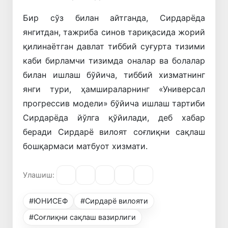
Бир сўз билан айтганда, Сирдарёда
янгитдан, тажриба синов тариқасида жорий
қилинаётган давлат тиббий суғурта тизими
каби бирламчи тизимда оналар ва болалар
билан ишлаш бўйича, тиббий хизматнинг
янги тури, ҳамшираларнинг «Универсал
прогрессив модели» бўйича ишлаш тартиби
Сирдарёда йўлга қўйилади, деб хабар
беради Сирдарё вилоят соғлиқни сақлаш
бошқармаси матбуот хизмати.
Улашиш:
#ЮНИСЕФ
#Сирдарё вилояти
#Соғлиқни сақлаш вазирлиги