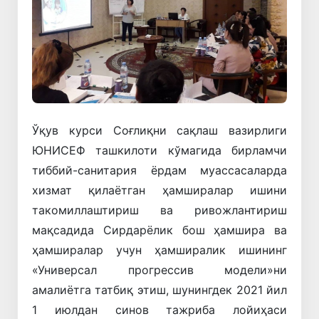
Ўқув курси Соғлиқни сақлаш вазирлиги
ЮНИСEФ ташкилоти кўмагида бирламчи
тиббий-санитария ёрдам муассасаларда
хизмат қилаётган ҳамширалар ишини
такомиллаштириш ва ривожлантириш
мақсадида Сирдарёлик бош ҳамшира ва
ҳамширалар учун ҳамширалик ишининг
«Универсал прогрессив модели»ни
амалиётга татбиқ этиш, шунингдек 2021 йил
1 июлдан синов тажриба лойиҳаси