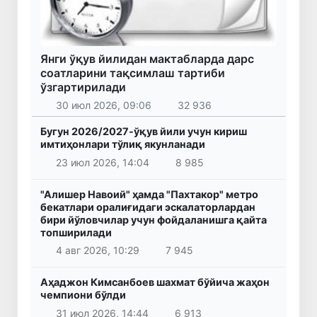
Янги ўқув йилидан мактабларда дарс
соатларини тақсимлаш тартиби
ўзгартирилади
30 июл 2026, 09:06
32 936
Бугун 2026/2027-ўқув йили учун кириш
имтиҳонлари тўлиқ якунланади
23 июл 2026, 14:04
8 985
"Алишер Навоий" ҳамда "Пахтакор" метро
бекатлари оралиғидаги эскалаторлардан
бири йўловчилар учун фойдаланишга қайта
топширилади
4 авг 2026, 10:29
7 945
Аҳаджон Кимсанбоев шахмат бўйича жаҳон
чемпиони бўлди
31 июл 2026, 14:44
6 913