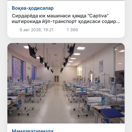
Воқеа-ҳодисалар
Сирдарёда юк машинаси ҳамда "Captiva"
иштирокида йўл-транспорт ҳодисаси содир
бўлди
9 авг 2026, 19:21
1 366
Мамлакатимизда