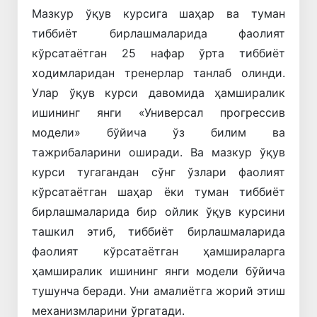
Мазкур ўқув курсига шаҳар ва туман
тиббиёт бирлашмаларида фаолият
кўрсатаётган 25 нафар ўрта тиббиёт
ходимларидан тренерлар танлаб олинди.
Улар ўқув курси давомида ҳамширалик
ишининг янги «Универсал прогрессив
модели» бўйича ўз билим ва
тажрибаларини оширади. Ва мазкур ўқув
курси тугагандан сўнг ўзлари фаолият
кўрсатаётган шаҳар ёки туман тиббиёт
бирлашмаларида бир ойлик ўқув курсини
ташкил этиб, тиббиёт бирлашмаларида
фаолият кўрсатаётган ҳамшираларга
ҳамширалик ишининг янги модели бўйича
тушунча беради. Уни амалиётга жорий этиш
механизмларини ўргатади.