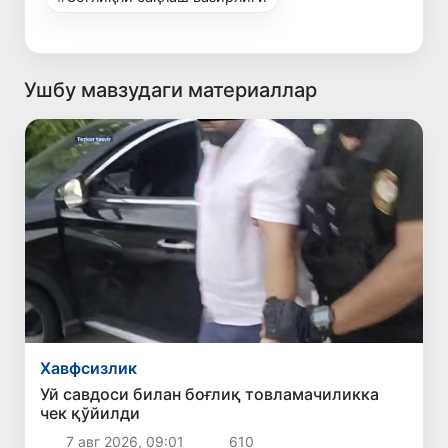
Ушбу мавзудаги материаллар
Хавфсизлик
Уй савдоси билан боғлиқ товламачиликка
чек қўйилди
7 авг 2026, 09:01
610