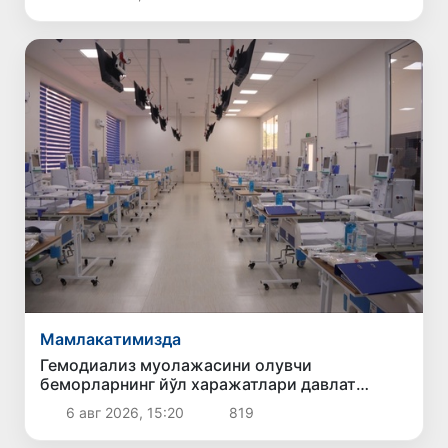
Мамлакатимизда
Гемодиализ муолажасини олувчи
беморларнинг йўл харажатлари давлат
бюджети ҳисобидан қоплаб берилиши
6 авг 2026, 15:20
819
мумкин