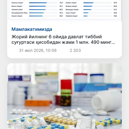
Мамлакатимизда
Жорий йилнинг 6 ойида давлат тиббий
суғуртаси ҳисобидан жами 1 млн. 490 минг
126 нафар бемор даволанди
31 июл 2026, 10:06
2 303