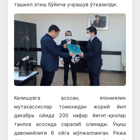
ташкил этиш бўйича учрашув ўтказилди.
Келишувга асосан, япониялик
мутахассислар томонидан жорий йил
декабрь ойида 200 нафар йигит-қизлар
танлов асосида саралаб олинади. Ўқиш
давомийлиги 6 ойга мўлжалланган. Режа