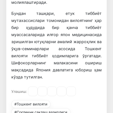
молиялаштиради.
Бундан ташқари, етук тиббиёт
мутахассислари томонидан вилоятнинг ҳар
бир ҳудудида бир қанча тиббиёт
муассасаларида илғор япон медицинасида
эришилган ютуқларни амалий жарроҳлик ва
ўқув-семинарлари асосида Тошкент
вилояти тиббиёт ҳодимларига ўргатади.
Шифокорларнинг малакасини ошириш
мақсадида Япония давлатига юбориш ҳам
кўзда тутилган.
Улашиш:
#Тошкент вилояти
#Соғлиқни сақлаш вазирлиги