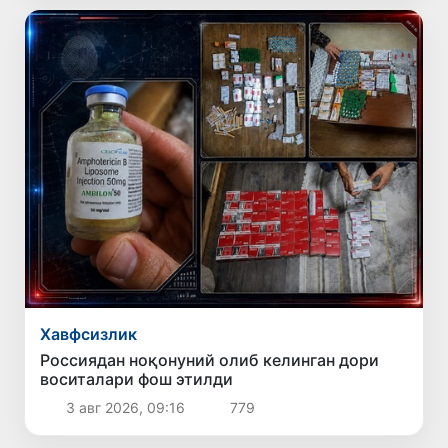
Хавфсизлик
Россиядан ноқонуний олиб келинган дори
воситалари фош этилди
3 авг 2026, 09:16
779