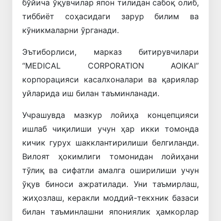
бўйича ўқувчилар япон тилидан сабоқ олиб,
тиббиёт соҳасидаги зарур билим ва
кўникмаларни ўрганади.
Эътиборлиси, марказ битирувчилари
“MEDICAL CORPORATION AOIKAI”
корпорацияси касалхоналари ва қариялар
уйларида иш билан таъминланади.
Учрашувда мазкур лойиҳа концепцияси
ишлаб чиқилиши учун ҳар икки томонда
кичик гурух шакклантирилиши белгиланди.
Вилоят ҳокимлиги томонидан лойиҳани
тўлиқ ва сифатли амалга оширилиши учун
ўқув биноси ажратилади. Уни таъмирлаш,
жиҳозлаш, керакли моддий-текхник базаси
билан таъминлашни япониялик ҳамкорлар