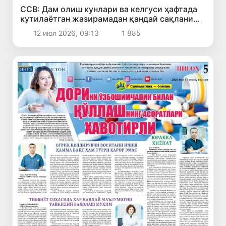
ССВ: Дам олиш кунлари ва келгуси ҳафтада
кутилаётган жазирамадан қандай сақланиш
керак?
12 июл 2026, 09:13
1 885