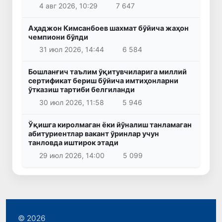
4 авг 2026, 10:29
7 647
Аҳаджон Кимсанбоев шахмат бўйича жаҳон
чемпиони бўлди
31 июл 2026, 14:44
6 584
Бошланғич таълим ўқитувчиларига миллий
сертификат бериш бўйича имтиҳонларни
ўтказиш тартиби белгиланди
30 июл 2026, 11:58
5 946
Ўқишга киролмаган ёки йўналиш танламаган
абитуриентлар вакант ўринлар учун
танловда иштирок этади
29 июл 2026, 14:00
5 099
© 2026