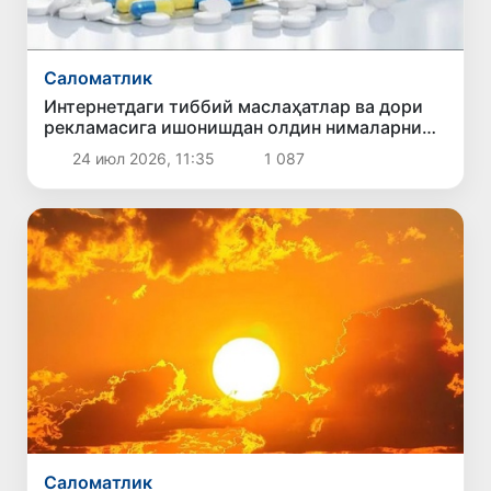
Саломатлик
Интернетдаги тиббий маслаҳатлар ва дори
рекламасига ишонишдан олдин нималарни
билиш керак?
24 июл 2026, 11:35
1 087
Саломатлик