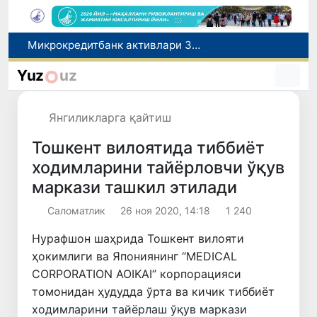
Малайзия Марказий Осиёда тиббий туризм йўналиши сифатидаги мавқеини мустаҳкамламоқда
Польшадаги элчихона кўмагида она ва бола Ватанга қайтарилди
Yuz
uz
Наманган шаҳрининг собиқ ҳокими Анвар Отаходжаевга нисбатан 11 йилга озодликдан маҳрум қилиш жазоси тайинланди
UZCERT давлат ташкилотлари ва корхоналарни оммавий киберҳужумлар ҳақида огоҳлантирди
Янгиликларга қайтиш
Микрокредитбанк активлари 30,7 трлн сўмга етди, Fitch рейтингни BB даражасига оширди
Тошкент вилоятида тиббиёт
ходимларини тайёрловчи ўқув
маркази ташкил этилади
Саломатлик
26 ноя 2020, 14:18
1 240
Нурафшон шаҳрида Тошкент вилояти
ҳокимлиги ва Япониянинг “MEDICAL
CORPORATION AOIKAI” корпорацияси
томонидан ҳудудда ўрта ва кичик тиббиёт
ходимларини тайёрлаш ўқув маркази