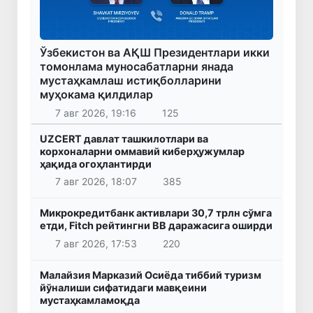
Ўзбекистон ва АҚШ Президентлари икки
томонлама муносабатларни янада
мустаҳкамлаш истиқболларини
муҳокама қилдилар
7 авг 2026, 19:16
125
UZCERT давлат ташкилотлари ва
корхоналарни оммавий киберҳужумлар
ҳақида огоҳлантирди
7 авг 2026, 18:07
385
Микрокредитбанк активлари 30,7 трлн сўмга
етди, Fitch рейтингни BB даражасига оширди
7 авг 2026, 17:53
220
Малайзия Марказий Осиёда тиббий туризм
йўналиши сифатидаги мавқеини
мустаҳкамламоқда