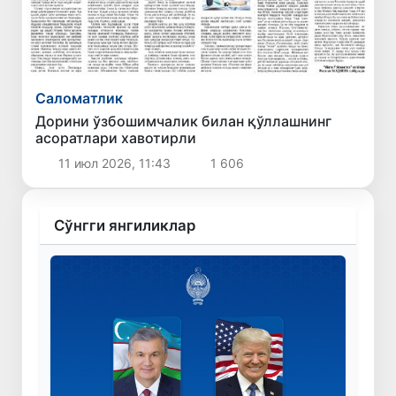
Саломатлик
Дорини ўзбошимчалик билан қўллашнинг
асоратлари хавотирли
11 июл 2026, 11:43
1 606
Сўнгги янгиликлар