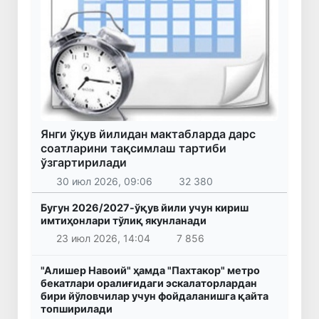
Янги ўқув йилидан мактабларда дарс
соатларини тақсимлаш тартиби
ўзгартирилади
30 июл 2026, 09:06
32 380
Бугун 2026/2027-ўқув йили учун кириш
имтиҳонлари тўлиқ якунланади
23 июл 2026, 14:04
7 856
"Алишер Навоий" ҳамда "Пахтакор" метро
бекатлари оралиғидаги эскалаторлардан
бири йўловчилар учун фойдаланишга қайта
топширилади