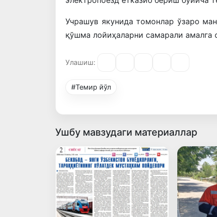
Учрашув якунида томонлар ўзаро ма
қўшма лойиҳаларни самарали амалга 
Улашиш:
#Темир йўл
Ушбу мавзудаги материаллар