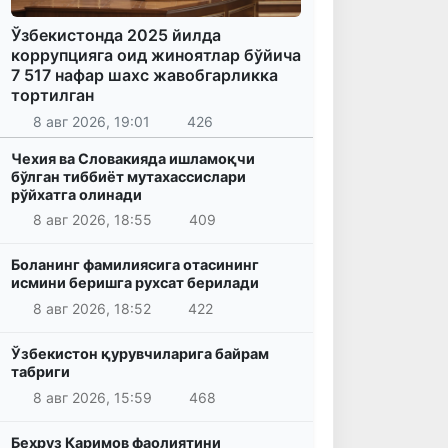
Ўзбекистонда 2025 йилда
коррупцияга оид жиноятлар бўйича
7 517 нафар шахс жавобгарликка
тортилган
8 авг 2026, 19:01
426
Чехия ва Словакияда ишламоқчи
бўлган тиббиёт мутахассислари
рўйхатга олинади
8 авг 2026, 18:55
409
Боланинг фамилиясига отасининг
исмини беришга рухсат берилади
8 авг 2026, 18:52
422
Ўзбекистон қурувчиларига байрам
табриги
8 авг 2026, 15:59
468
Беҳруз Каримов фаолиятини