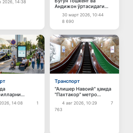
Бугун Тошкент ва
р 2026, 14:38
 бўлди
Андижон ўртасидаги
поездлар қатновлари
30 март 2026, 10:44
бекор қилинади
8 690
рт
Транспорт
да
"Алишер Навоий" ҳамда
билларни
"Пахтакор" метро
ия қилиш ва
бекатлари оралиғидаги
2026, 14:08
1
4 авг 2026, 10:29
7
эскалаторлардан бири
763
аларида сақлаш
йўловчилар учун
ловларнинг энг
фойдаланишга қайта
миқдори
топширилади
анмоқда