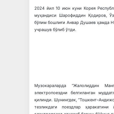
2024 йил 10 июн куни Корея Респуб
муҳандиси Шарофиддин Қодиров, Ўз
бўлим бошлиғи Анвар Душаев ҳамда H
учрашув бўлиб ўтди.
Музокараларда “Жалолиддин Манг
электропоездни белгиланган мудда
қилинди. Шунингдек, “Тошкент–Андиж
тезликдаги поездлар ҳаракатини
электропоезд етказиб бериш бўйича 