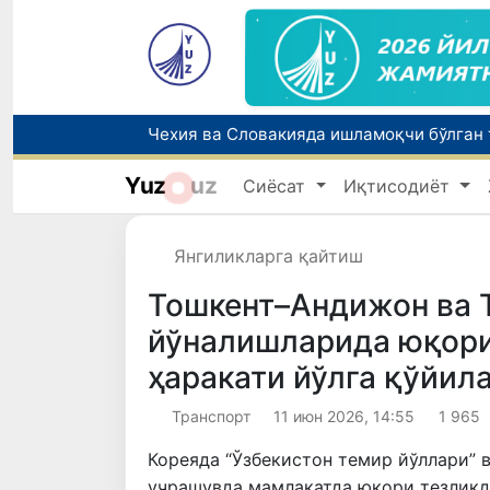
Yuz
uz
Сиёсат
Иқтисодиёт
Янгиликларга қайтиш
Тошкент–Андижон ва 
йўналишларида юқори
ҳаракати йўлга қўйил
Транспорт
11 июн 2026, 14:55
1 965
Кореяда “Ўзбекистон темир йўллари” 
учрашувда мамлакатда юқори тезликд