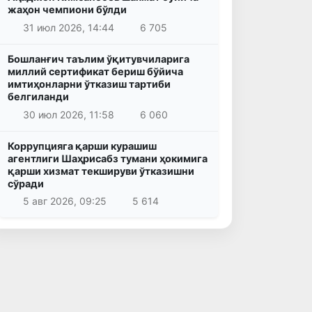
жаҳон чемпиони бўлди
31 июл 2026, 14:44
6 705
Бошланғич таълим ўқитувчиларига
миллий сертификат бериш бўйича
имтиҳонларни ўтказиш тартиби
белгиланди
30 июл 2026, 11:58
6 060
Коррупцияга қарши курашиш
агентлиги Шаҳрисабз тумани ҳокимига
қарши хизмат текшируви ўтказишни
сўради
5 авг 2026, 09:25
5 614