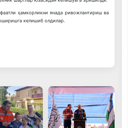
нфаатли ҳамкорликни янада ривожлантириш ва
оширишга келишиб олдилар.