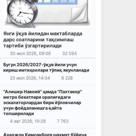
Янги ўқув йилидан мактабларда
дарс соатларини тақсимлаш
тартиби ўзгартирилади
30 июл 2026, 09:06
32 594
Бугун 2026/2027-ўқув йили учун
кириш имтиҳонлари тўлиқ якунланади
23 июл 2026, 14:04
8 228
"Алишер Навоий" ҳамда "Пахтакор"
метро бекатлари оралиғидаги
эскалаторлардан бири йўловчилар
учун фойдаланишга қайта
топширилади
4 авг 2026, 10:29
7 763
Аҳаджон Кимсанбоев шахмат бўйича