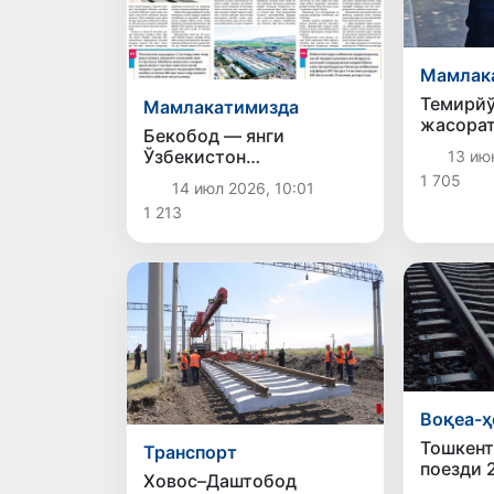
Мамлак
Темирйў
Мамлакатимизда
жасорат
Бекобод — янги
эгизак 
Ўзбекистон
13 ию
сувдан 
бунёдкорлиги,
1 705
қолинд
14 июл 2026, 10:01
тараққиётининг
1 213
пўлатдек мустаҳкам
пойдевори
Воқеа-ҳ
Тошкент
Транспорт
поезди 
Ховос–Даштобод
уриб юб