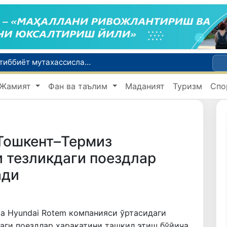
Чехия ва Словакияда ишламоқчи бўлган тиббиёт мутахассислари рўйхатга олинади
Боланинг фамилиясига отасининг исмини беришга рухсат берилади
Жамият
Фан ва таълим
Маданият
Туризм
Спо
Беҳруз Каримов фаолиятини Швейцариянинг «Лугано» клубида давом эттиради
Экстремистик ташкилотлар ва материалларнинг электрон реестри юритилади
Ўзбекистонда 2025 йилда коррупцияга оид жиноятлар бўйича 7 517 нафар шахс жавобгарликка тортилган
Тошкент–Термиз
 тезликдаги поездлар
ади
ва Hyundai Rotem компанияси ўртасидаги
аги поездлар ҳаракатини ташкил этиш бўйича