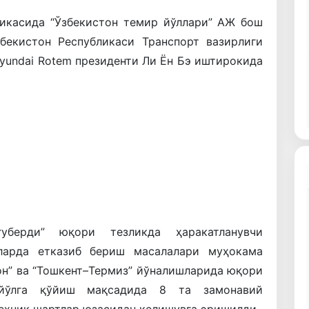
ликасида “Ўзбекистон темир йўллари” АЖ бош
бекистон Республикаси Транспорт вазирлиги
yundai Rotem президенти Ли Ён Бэ иштирокида
уберди” юқори тезликда ҳаракатланувчи
тларда етказиб бериш масалалари муҳокама
он” ва “Тошкент–Термиз” йўналишларида юқори
 йўлга қўйиш мақсадида 8 та замонавий
техник шартлар юзасидан келишувга эришилди.