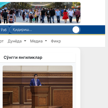
Ўзб
рт
Дунёда
Медиа
Фикр
Сўнгги янгиликлар