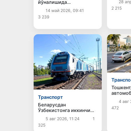
йўналишида
28 ап
у ҳалок
электрлаштирилган янги
2 215
14 май 2026, 09:41
темирйўл қурилиши
3 239
бошланди
Транспо
Тошкент
автомо
Транспорт
эвакуац
4 авг 
жарима
Беларусдан
472
майдонч
Ўзбекистонга иккинчи
учун тў
тўғридан-тўғри юк
5 авг 2026, 11:24
1
юқори 
поезди жўнатилди
325
белгил