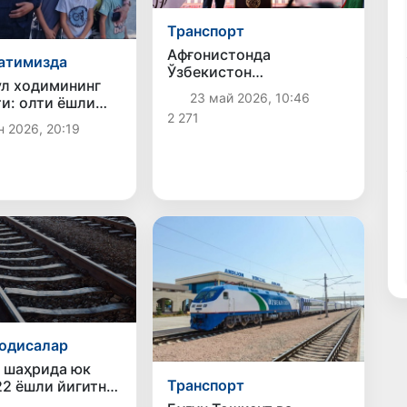
Транспорт
Афғонистонда
атимизда
Ўзбекистон
л ходимининг
бошқарувидаги
23 май 2026, 10:46
и: олти ёшли
Ҳайратон — Мозори
2 271
қизалоқлар
Шариф темирйўл
н 2026, 20:19
қутқариб
линиясида янги
и
қуруқлик порти очилди
одисалар
 шаҳрида юк
Транспорт
22 ёшли йигитни
орди, оқибатида