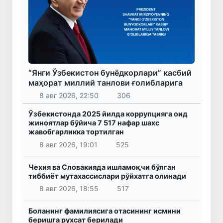
“Янги Ўзбекистон бунёдкорлари” касбий
маҳорат миллий танлови ғолибларига
8 авг 2026, 22:50
306
Ўзбекистонда 2025 йилда коррупцияга оид
жиноятлар бўйича 7 517 нафар шахс
жавобгарликка тортилган
8 авг 2026, 19:01
525
Чехия ва Словакияда ишламоқчи бўлган
тиббиёт мутахассислари рўйхатга олинади
8 авг 2026, 18:55
517
Боланинг фамилиясига отасининг исмини
беришга рухсат берилади