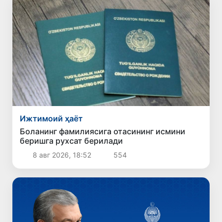
Ижтимоий ҳаёт
Боланинг фамилиясига отасининг исмини
беришга рухсат берилади
8 авг 2026, 18:52
554