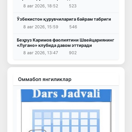
8 авг 2026, 18:52
523
Ўзбекистон қурувчиларига байрам табриги
8 авг 2026, 15:59
546
Беҳруз Каримов фаолиятини Швейцариянинг
«Лугано» клубида давом эттиради
8 авг 2026, 13:47
902
Оммабоп янгиликлар