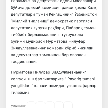
Регламент ва депутатлик одоби масалалари
бўйича доимий комиссия раиси ҳамда Халқ
депутатлари туман Кенгашининг Ўзбекистон
“Миллий тикланиш” демократик партияси
депутатлик гуруҳи раҳбари, Пайариқ туман
тиббиёт бирлашмасининг туғруқхона
бўлими мудираси Нурматова Нилуфар
Зиядуллаевнанинг номзоди кўриб чиқилди
ва депутатлар томонидан бир овоздан
тасдиқланди.
Нурматова Нилуфар Зиядуллаевнанинг
келгуси иш фаолиятларига " Payariq tumani
yangiliklari " канали номидан улкан зафарлар
тилаймиз.
Улашиш: