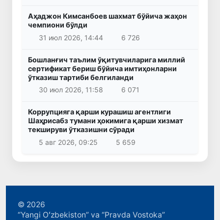
Аҳаджон Кимсанбоев шахмат бўйича жаҳон
чемпиони бўлди
31 июл 2026, 14:44
6 726
Бошланғич таълим ўқитувчиларига миллий
сертификат бериш бўйича имтиҳонларни
ўтказиш тартиби белгиланди
30 июл 2026, 11:58
6 071
Коррупцияга қарши курашиш агентлиги
Шаҳрисабз тумани ҳокимига қарши хизмат
текшируви ўтказишни сўради
5 авг 2026, 09:25
5 659
© 2026
“Yangi Oʻzbekiston” va “Pravda Vostoka”