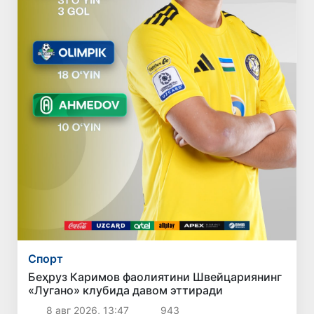
Спорт
Беҳруз Каримов фаолиятини Швейцариянинг
«Лугано» клубида давом эттиради
8 авг 2026, 13:47
943