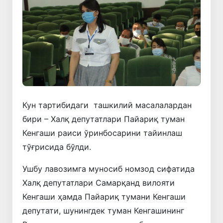
Кун тартибидаги ташкилий масалалардан
бири – Халқ депутатлари Пайариқ туман
Кенгаши раиси ўринбосарини тайинлаш
тўғрисида бўлди.
Ушбу лавозимга муносиб номзод сифатида
Халқ депутатлари Самарқанд вилояти
Кенгаши ҳамда Пайариқ тумани Кенгаши
депутати, шунингдек туман Кенгашининг