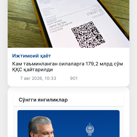
Ижтимоий ҳаёт
Кам таъминланган оилаларга 179,2 млрд сўм
ҚҚС қайтарилди
7 авг 2026, 10:33
901
Сўнгги янгиликлар