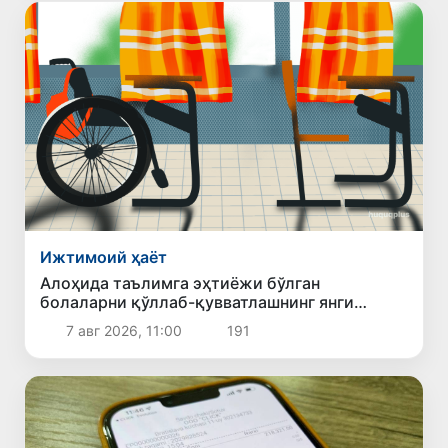
Ижтимоий ҳаёт
Алоҳида таълимга эҳтиёжи бўлган
болаларни қўллаб-қувватлашнинг янги
тизими жорий этилади
7 авг 2026, 11:00
191