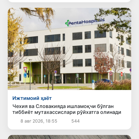
Ижтимоий ҳаёт
Чехия ва Словакияда ишламоқчи бўлган
тиббиёт мутахассислари рўйхатга олинади
8 авг 2026, 18:55
544