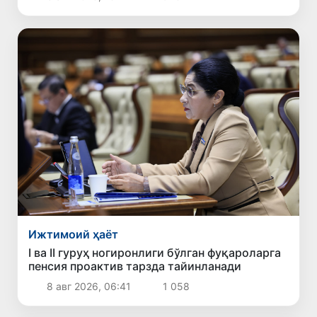
Ижтимоий ҳаёт
I ва II гуруҳ ногиронлиги бўлган фуқароларга
пенсия проактив тарзда тайинланади
8 авг 2026, 06:41
1 058