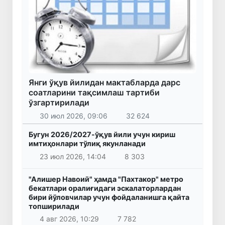
Янги ўқув йилидан мактабларда дарс
соатларини тақсимлаш тартиби
ўзгартирилади
30 июл 2026, 09:06
32 624
Бугун 2026/2027-ўқув йили учун кириш
имтиҳонлари тўлиқ якунланади
23 июл 2026, 14:04
8 303
"Алишер Навоий" ҳамда "Пахтакор" метро
бекатлари оралиғидаги эскалаторлардан
бири йўловчилар учун фойдаланишга қайта
топширилади
4 авг 2026, 10:29
7 782