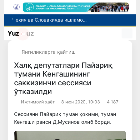
Чехия ва Словакияда ишламоқчи бўлган тиббиёт мутахассислари рўйхатга олинади
Боланинг фамилиясига отасининг исмини беришга рухсат берилади
Беҳруз Каримов фаолиятини Швейцариянинг «Лугано» клубида давом эттиради
Yuz
uz
Экстремистик ташкилотлар ва материалларнинг электрон реестри юритилади
Ўзбекистонда 2025 йилда коррупцияга оид жиноятлар бўйича 7 517 нафар шахс жавобгарликка тортилган
Янгиликларга қайтиш
Халқ депутатлари Пайариқ
тумани Кенгашининг
саккизинчи сессияси
ўтказилди
Ижтимоий ҳаёт
8 июн 2020, 10:03
4 187
Сессияни Пайариқ туман ҳокими, туман
Кенгаши раиси Д.Мусинов олиб борди.