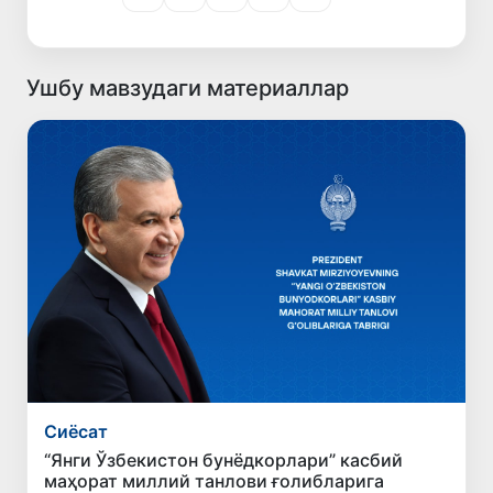
Ушбу мавзудаги материаллар
Сиёсат
“Янги Ўзбекистон бунёдкорлари” касбий
маҳорат миллий танлови ғолибларига