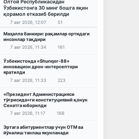
Олтой Республикасидан
Ўзбекистонга 30 минг бошга яқин
қорамол етказиб берилди
7 авг 2026, 12:07
51
Маҳалла банкири: рақамлар ортидаги
инсонлар тақдири
7 авг 2026, 11:34
161
Ўзбекистонда «Shunqor-88»
инновацион дрон-интерсептори
яратилди
7 авг 2026, 11:33
223
«Президент Администрацияси
тўғрисида»ги конституциявий қонун
Сенатга юборилди
7 авг 2026, 11:17
166
Эртага абитуриентлар учун ОТМ ва
йўналиш танлаш якунланади