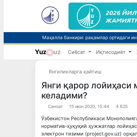
Маҳалла банкири: рақамлар ортидаги и
Yuz
uz
Сиёсат
Иқтисодиёт
Эртага абитуриентлар учун ОТМ ва йўн
Янгиликларга қайтиш
Янги қарор лойиҳаси 
келадими?
Саноат
15 июн 2020, 15:44
4 825
Ўзбекистон Республикаси Монополия
норматив-ҳуқуқий ҳужжатлар лойиҳас
электрон тизими (project.gov.uz) орқ