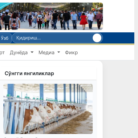
Ўзб
рт
Дунёда
Медиа
Фикр
Сўнгги янгиликлар