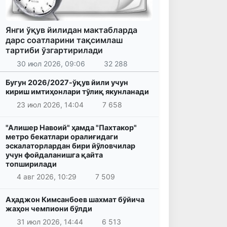
Янги ўқув йилидан мактабларда
дарс соатларини тақсимлаш
тартиби ўзгартирилади
30 июл 2026, 09:06
32 288
Бугун 2026/2027-ўқув йили учун
кириш имтиҳонлари тўлиқ якунланади
23 июл 2026, 14:04
7 658
"Алишер Навоий" ҳамда "Пахтакор"
метро бекатлари оралиғидаги
эскалаторлардан бири йўловчилар
учун фойдаланишга қайта
топширилади
4 авг 2026, 10:29
7 509
Аҳаджон Кимсанбоев шахмат бўйича
жаҳон чемпиони бўлди
31 июл 2026, 14:44
6 513