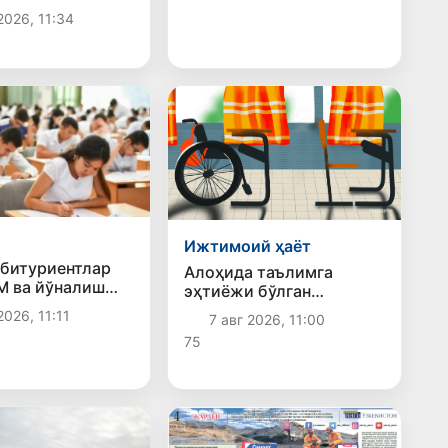
р тақдири
2026, 11:34
Ижтимоий ҳаёт
абитуриентлар
Алоҳида таълимга
М ва йўналиш
эҳтиёжи бўлган
якунланади
болаларни қўллаб-
2026, 11:11
7 авг 2026, 11:00
қувватлашнинг янги
75
тизими жорий этилади