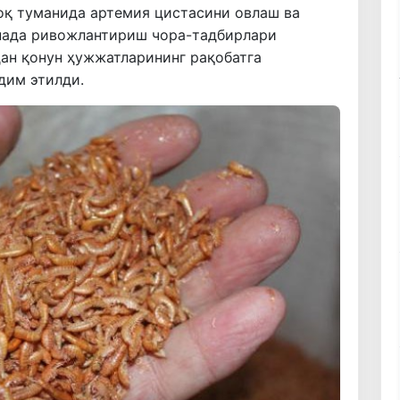
оқ туманида артемия цистасини овлаш ва
нада ривожлантириш чора-тадбирлари
ан қонун ҳужжатларининг рақобатга
дим этилди.