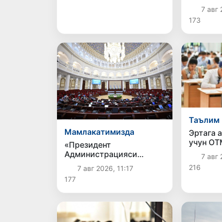
инсонла
7 авг 
173
Таълим
Мамлакатимизда
Эртага 
учун ОТ
«Президент
танлаш 
Администрацияси
7 авг 
тўғрисида»ги
216
7 авг 2026, 11:17
конституциявий қонун
177
Сенатга юборилди