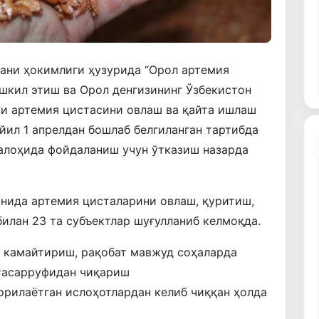
ани ҳокимлиги ҳузурида “Орол артемия
ашкил этиш ва Орол денгизининг Ўзбекистон
ни артемия цистасини овлаш ва қайта ишлаш
ил 1 апрелдан бошлаб белгиланган тартибда
 алоҳида фойдаланиш учун ўтказиш назарда
анида артемия цисталарини овлаш, қуритиш,
билан 23 та субъектлар шуғулланиб келмоқда.
 камайтириш, рақобат мавжуд соҳаларда
 тасарруфидан чиқариш
рилаётган ислоҳотлардан келиб чиққан ҳолда