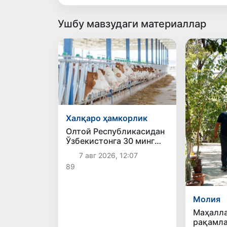
Ушбу мавзудаги материаллар
Халқаро ҳамкорлик
Олтой Республикасидан
Ўзбекистонга 30 минг
бошга яқин қорамол
7 авг 2026, 12:07
етказиб берилди
89
Молия
Маҳалла
рақамла