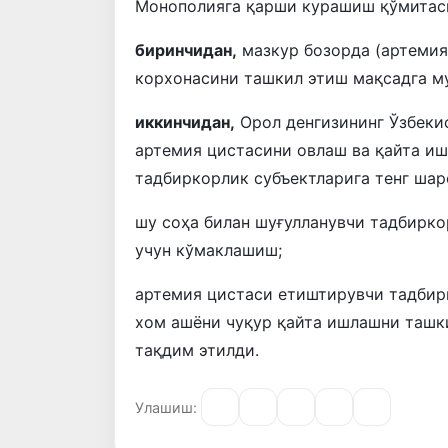
Монополияга қарши курашиш қўмитас
биринчидан,
мазкур бозорда (артемия
корхонасини ташкил этиш мақсадга м
иккинчидан,
Орол денгизининг Ўзбеки
артемия цистасини овлаш ва қайта и
тадбиркорлик субъектларига тенг шар
шу соҳа билан шуғулланувчи тадбирк
учун кўмаклашиш;
артемия цистаси етиштирувчи тадбир
хом ашёни чуқур қайта ишлашни ташк
тақдим этилди.
Улашиш: