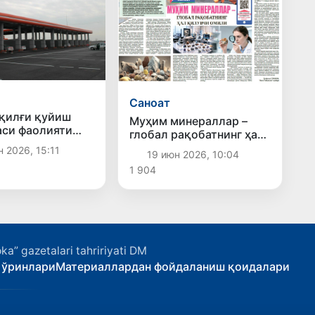
Саноат
ёқилғи қуйиш
Муҳим минераллар –
си фаолияти
глобал рақобатнинг ҳал
лди
қилувчи омили
 2026, 15:11
19 июн 2026, 10:04
1 904
ka” gazetalari tahririyati DM
 ўринлари
Материаллардан фойдаланиш қоидалари