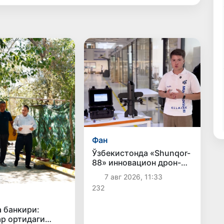
Фан
Ўзбекистонда «Shunqor-
88» инновацион дрон-
интерсептори яратилди
7 авг 2026, 11:33
232
 банкири:
р ортидаги