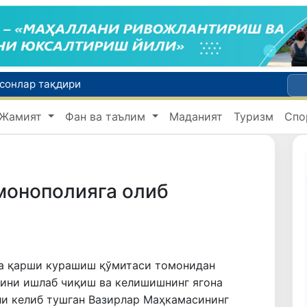
нсонлар тақдири
Ўзбекистонда «Shunqor-88» инновацион дрон-интерсептори яратилди
Жамият
Фан ва таълим
Маданият
Туризм
Спо
«Президент Администрацияси тўғрисида»ги конституциявий қонун Сенатга юборилди
алиш танлаш якунланади
Олтой Республикасидан Ўзбекистонга 30 минг бошга яқин қорамол етказиб берилди
монополияга олиб
га қарши курашиш қўмитаси томонидан
ини ишлаб чиқиш ва келишишнинг ягона
али келиб тушган Вазирлар Маҳкамасининг