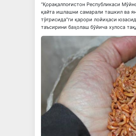
“Қорақалпоғистон Республикаси Мўйн
қайта ишлашни самарали ташкил ва я
тўғрисида”ги қарори лойиҳаси юзасид
таъсирини баҳолаш бўйича хулоса тақ