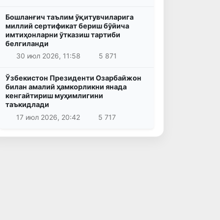
Бошланғич таълим ўқитувчиларига
миллий сертификат бериш бўйича
имтиҳонларни ўтказиш тартиби
белгиланди
30 июл 2026, 11:58
5 871
Ўзбекистон Президенти Озарбайжон
билан амалий ҳамкорликни янада
кенгайтириш муҳимлигини
таъкидлади
17 июл 2026, 20:42
5 717