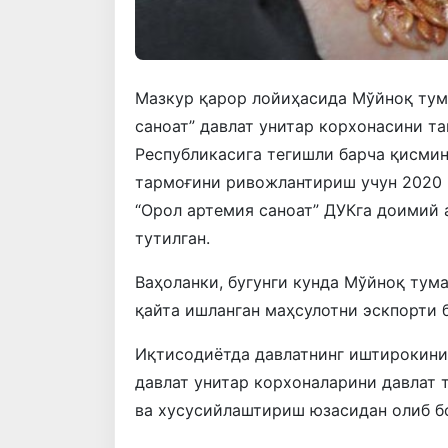
Мазкур қарор лойиҳасида Мўйноқ тум
саноат” давлат унитар корхонасини т
Республикасига тегишли барча қисми
тармоғини ривожлантириш учун 2020 й
“Орол артемия саноат” ДУКга доимий
тутилган.
Ваҳоланки, бугунги кунда Мўйноқ тум
қайта ишланган маҳсулотни эскпорти 
Иқтисодиётда давлатнинг иштирокини
давлат унитар корхоналарини давлат
ва хусусийлаштириш юзасидан олиб бо