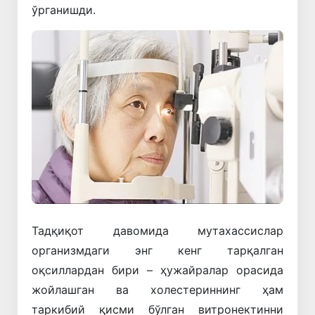
ўрганишди.
Тадқиқот давомида мутахассислар
организмдаги энг кенг тарқалган
оқсиллардан бири – ҳужайралар орасида
жойлашган ва холестериннинг ҳам
таркибий қисми бўлган витронектинни