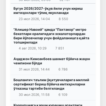
Бугун 2026/2027-ўқув йили учун кириш
имтиҳонлари тўлиқ якунланади
23 июл 2026, 14:04
8 550
"Алишер Навоий" ҳамда "Пахтакор" метро
бекатлари оралиғидаги эскалаторлардан
бири йўловчилар учун фойдаланишга қайта
топширилади
4 авг 2026, 10:29
7 851
Аҳаджон Кимсанбоев шахмат бўйича жаҳон
чемпиони бўлди
31 июл 2026, 14:44
6 786
Бошланғич таълим ўқитувчиларига миллий
сертификат бериш бўйича имтиҳонларни
ўтказиш тартиби белгиланди
30 июл 2026, 11:58
6 109
Коррупцияга қарши курашиш агентлиги