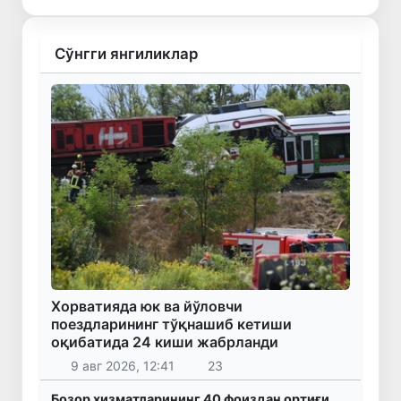
Сўнгги янгиликлар
Хорватияда юк ва йўловчи
поездларининг тўқнашиб кетиши
оқибатида 24 киши жабрланди
9 авг 2026, 12:41
23
Бозор хизматларининг 40 фоиздан ортиғи