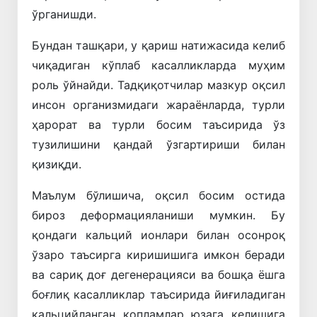
ўрганишди.
Бундан ташқари, у қариш натижасида келиб
чиқадиган кўплаб касалликларда муҳим
роль ўйнайди. Тадқиқотчилар мазкур оқсил
инсон организмидаги жараёнларда, турли
ҳарорат ва турли босим таъсирида ўз
тузилишини қандай ўзгартириши билан
қизиқди.
Маълум бўлишича, оқсил босим остида
бироз деформацияланиши мумкин. Бу
қондаги кальций ионлари билан осонроқ
ўзаро таъсирга киришишига имкон беради
ва сариқ доғ дегенерацияси ва бошқа ёшга
боғлиқ касалликлар таъсирида йиғиладиган
кальцийланган қопламлар юзага келишига