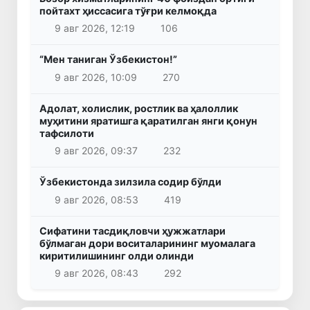
пойтахт ҳиссасига тўғри келмоқда
9 авг 2026, 12:19
106
“Мен таниган Ўзбекистон!”
9 авг 2026, 10:09
270
Адолат, холислик, ростлик ва ҳалоллик
муҳитини яратишга қаратилган янги қонун
тафсилоти
9 авг 2026, 09:37
232
Ўзбекистонда зилзила содир бўлди
9 авг 2026, 08:53
419
Сифатини тасдиқловчи ҳужжатлари
бўлмаган дори воситаларининг муомалага
киритилишининг олди олинди
9 авг 2026, 08:43
292