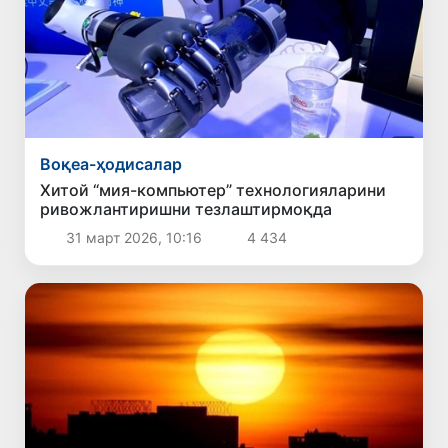
Воқеа-ҳодисалар
Хитой “мия-компьютер” технологияларини
ривожлантиришни тезлаштирмоқда
31 март 2026, 10:16
4 434