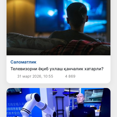
Саломатлик
Телевизорни ёқиб ухлаш қанчалик хатарли?
31 март 2026, 10:55
4 869