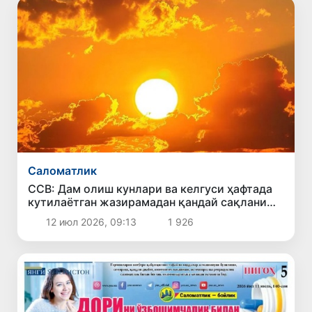
Саломатлик
ССВ: Дам олиш кунлари ва келгуси ҳафтада
кутилаётган жазирамадан қандай сақланиш
керак?
12 июл 2026, 09:13
1 926