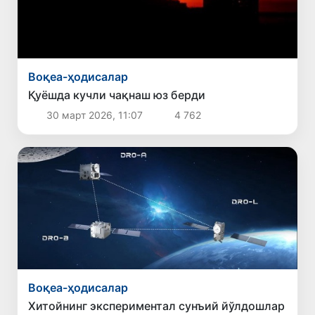
Воқеа-ҳодисалар
Қуёшда кучли чақнаш юз берди
30 март 2026, 11:07
4 762
Воқеа-ҳодисалар
Хитойнинг экспериментал сунъий йўлдошлар