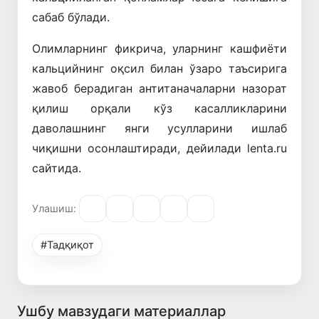
сабаб бўлади.
Олимларнинг фикрича, уларнинг кашфиёти
кальцийнинг оқсил билан ўзаро таъсирига
жавоб берадиган антитаначаларни назорат
қилиш орқали кўз касалликларини
даволашнинг янги усулларини ишлаб
чиқишни осонлаштиради, дейилади lenta.ru
сайтида.
Улашиш:
#Тадқиқот
Ушбу мавзудаги материаллар