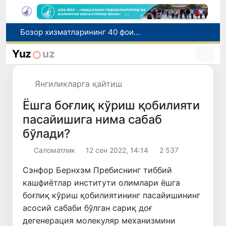
“Мен таниган Ўзбекистон!”
Адолат, холислик, ростлик ва ҳалоллик муҳитини яратишга қаратилган янги қонун тафсилоти
Yuz
uz
Ўзбекистонда зилзила содир бўлди
Хорватияда юк ва йўловчи поездларининг тўқнашиб кетиши оқибатида 24 киши жабрланди
Янгиликларга қайтиш
Бозор хизматларининг 40 фоиздан ортиғи пойтахт ҳиссасига тўғри келмоқда
Ёшга боғлиқ кўриш қобилияти
пасайишига нима сабаб
бўлади?
Саломатлик
12 сен 2022, 14:14
2 537
Сэнфор Бернхэм Пребиснинг тиббий
кашфиётлар институти олимлари ёшга
боғлиқ кўриш қобилиятининг пасайишининг
асосий сабаби бўлган сариқ доғ
дегенерация молекуляр механизмини