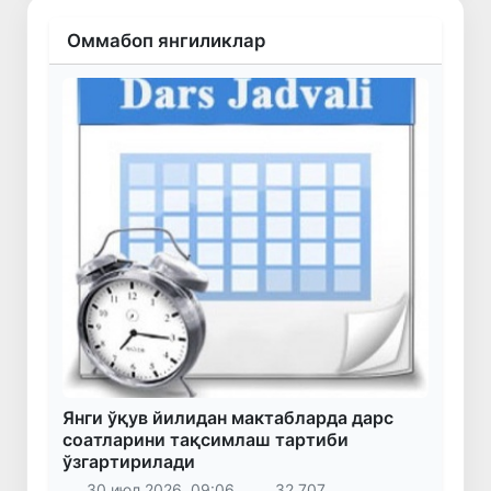
Оммабоп янгиликлар
Янги ўқув йилидан мактабларда дарс
соатларини тақсимлаш тартиби
ўзгартирилади
30 июл 2026, 09:06
32 707