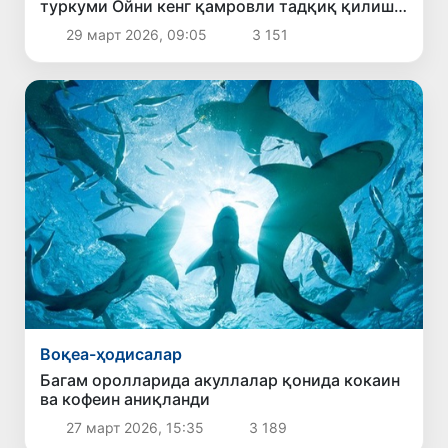
туркуми Ойни кенг қамровли тадқиқ қилиш
учун йўл очади
29 март 2026, 09:05
3 151
Воқеа-ҳодисалар
Багам оролларида акуллалар қонида кокаин
ва кофеин аниқланди
27 март 2026, 15:35
3 189