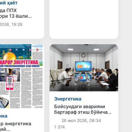
ий ҳаёт
да ППХ
ори 13 ёшли
қутқариб қолди
2026, 19:26
Энергетика
Бойсундаги аварияни
бартараф этиш бўйича
ика
навбатдаги муҳим қадам
26 июл 2026, 08:34
ташланмоқда
р энергетика
1 374
дий