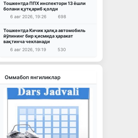
Тошкентда ППХ инспектори 13 ёшли
болани қутқариб қолди
6 авг 2026, 19:26
698
Тошкентда Кичик ҳалқа автомобиль
йўлининг бир қисмида ҳаракат
вақтинча чекланади
6 авг 2026, 19:19
530
Оммабоп янгиликлар