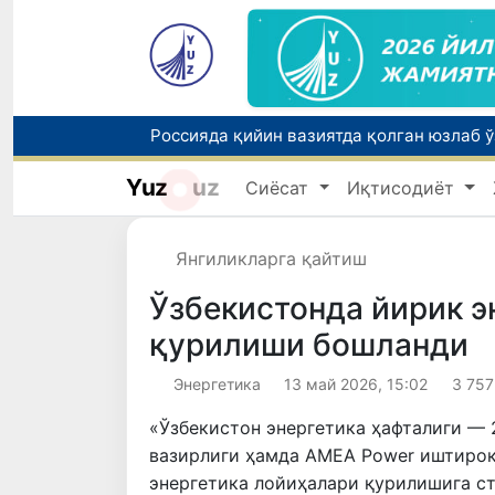
Yuz
uz
Сиёсат
Иқтисодиёт
Тошкентда ППХ инспектори 13 ёшли бола
Янгиликларга қайтиш
Ўзбекистонда йирик э
қурилиши бошланди
Энергетика
13 май 2026, 15:02
3 757
«Ўзбекистон энергетика ҳафталиги —
вазирлиги ҳамда AMEA Power иштирок
энергетика лойиҳалари қурилишига ст