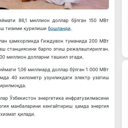
иймати 86,1 миллион доллар бўлган 150 МВт
лаш тизими қурилиши
бошланди
.
лан ҳамкорликда Ғиждувон туманида 200 МВт
лаш станциясини барпо этиш режалаштирилган.
00 миллион долларни ташкил этади.
иймати 1,06 миллиард доллар бўлган 1 000 МВт
амда 40 километр узунликдаги электр узатиш
ирилмоқда.
лар Ўзбекистон энергетика инфратузилмасини
ргия манбаларини кенгайтириш ҳамда энергия
хизмат қилади.