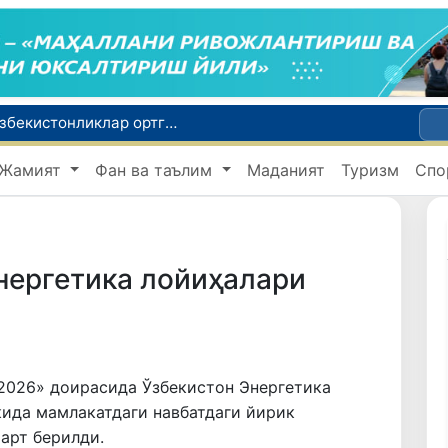
2030 йилгача хавфли чиқиндиларни қайта ишлаш даражаси 20 фоизга етказилади
Ўзбекистон илк бор Халқаро информатика олимпиадаси — IOI 2026га мезбонлик қилади
Жамият
Фан ва таълим
Маданият
Туризм
Спо
ни қутқариб қолди
Ўзбекистонда Барқарор ривожланиш мақсадлари ойлигига старт берилди
Россияда қийин вазиятда қолган юзлаб ўзбекистонликлар ортга қайтарилди
нергетика лойиҳалари
 2026» доирасида Ўзбекистон Энергетика
ида мамлакатдаги навбатдаги йирик
арт берилди.