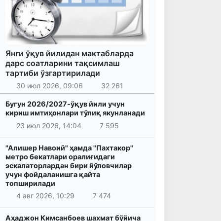
Янги ўқув йилидан мактабларда
дарс соатларини тақсимлаш
тартиби ўзгартирилади
30 июл 2026, 09:06
32 261
Бугун 2026/2027-ўқув йили учун
кириш имтиҳонлари тўлиқ якунланади
23 июл 2026, 14:04
7 595
"Алишер Навоий" ҳамда "Пахтакор"
метро бекатлари оралиғидаги
эскалаторлардан бири йўловчилар
учун фойдаланишга қайта
топширилади
4 авг 2026, 10:29
7 474
Аҳаджон Кимсанбоев шахмат бўйича