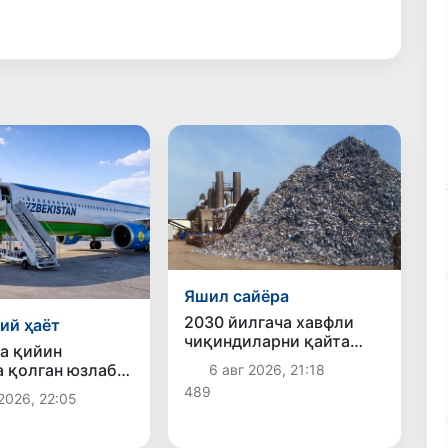
Яшил сайёра
2030 йилгача хавфли
ий ҳаёт
чиқиндиларни қайта
а қийин
ишлаш даражаси 20
а қолган юзлаб
6 авг 2026, 21:18
фоизга етказилади
тонликлар ортга
489
2026, 22:05
илди