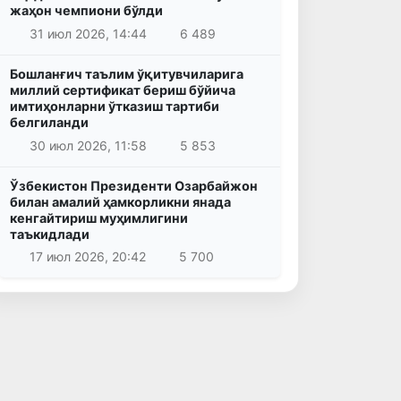
жаҳон чемпиони бўлди
31 июл 2026, 14:44
6 489
Бошланғич таълим ўқитувчиларига
миллий сертификат бериш бўйича
имтиҳонларни ўтказиш тартиби
белгиланди
30 июл 2026, 11:58
5 853
Ўзбекистон Президенти Озарбайжон
билан амалий ҳамкорликни янада
кенгайтириш муҳимлигини
таъкидлади
17 июл 2026, 20:42
5 700