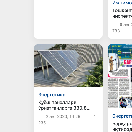
Ижтимо
Тошкент
инспект
болани 
6 авг 
783
Энергетика
Қуёш панеллари
ўрнатганларга 330,8
млрд сўмдан зиёд
Энергет
2 авг 2026, 14:29
1
субсидия берилган
235
Барқаро
иқтисо