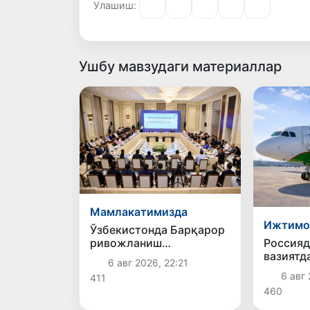
Улашиш:
Ушбу мавзудаги материаллар
Мамлакатимизда
Ижтимо
Ўзбекистонда Барқарор
ривожланиш
Россияд
мақсадлари ойлигига
вазиятд
6 авг 2026, 22:21
старт берилди
ўзбекис
6 авг 
411
қайтар
460