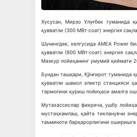
Хусусан, Мирзо Улуғбек туманида қ
қувватли (300 МВт·соат) энергия сақ
Шунингдек, келгусида
AMEA Power
би
қувватли (800 МВт·соат) энергия сақ
Мазкур лойиҳанинг умумий қиймати 2
Бундан ташқари, Қўнғирот туманида қ
қувватли шамол электр станцияси ҳ
тармоғини қуриш лойиҳаси амалга ош
Мутахассислар фикрича, ушбу лойиҳа
мустаҳкамлаш, қайта тикланувчи эне
таъминоти барқарорлигини оширишга 