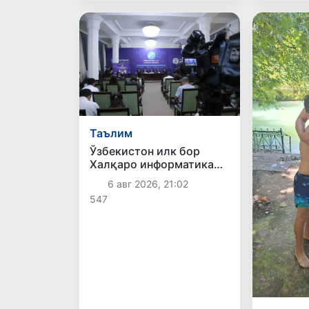
Таълим
Ўзбекистон илк бор
Халқаро информатика
олимпиадаси — IOI
6 авг 2026, 21:02
2026га мезбонлик
547
қилади