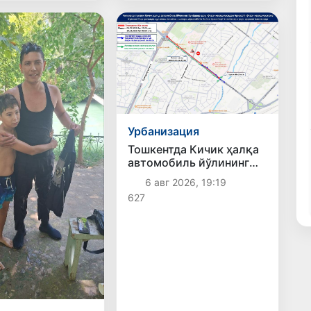
Урбанизация
Тошкентда Кичик ҳалқа
автомобиль йўлининг
бир қисмида ҳаракат
6 авг 2026, 19:19
вақтинча чекланади
627