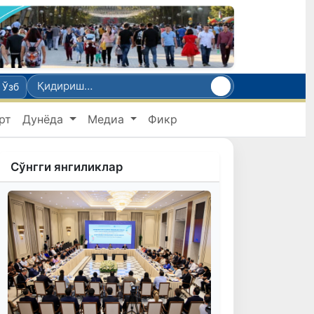
Ўзб
рт
Дунёда
Медиа
Фикр
Сўнгги янгиликлар