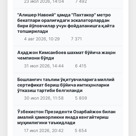
23 июл 2026, 14:04
7 492
"Алишер Навоий" ҳамда "Пахтакор" метро
бекатлари оралиғидаги эскалаторлардан
бири йўловчилар учун фойдаланишга қайта
топширилади
4 авг 2026, 10:29
7 371
Аҳаджон Кимсанбоев шахмат бўйича жаҳон
чемпиони бўлди
31 июл 2026, 14:44
6 415
Бошланғич таълим ўқитувчиларига миллий
сертификат бериш бўйича имтиҳонларни
ўтказиш тартиби белгиланди
30 июл 2026, 11:58
5 809
Ўзбекистон Президенти Озарбайжон билан
амалий ҳамкорликни янада кенгайтириш
муҳимлигини таъкидлади
17 июл 2026, 20:42
5 654