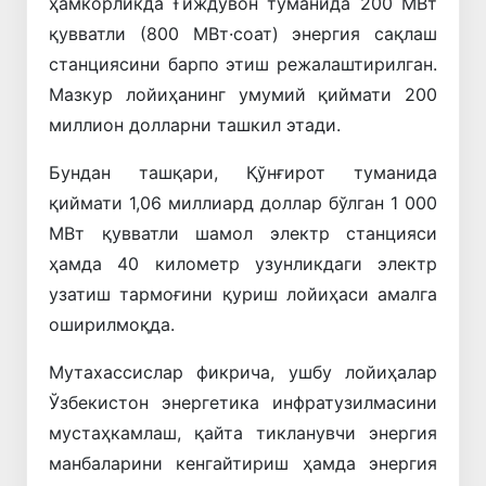
ҳамкорликда Ғиждувон туманида 200 МВт
қувватли (800 МВт·соат) энергия сақлаш
станциясини барпо этиш режалаштирилган.
Мазкур лойиҳанинг умумий қиймати 200
миллион долларни ташкил этади.
Бундан ташқари, Қўнғирот туманида
қиймати 1,06 миллиард доллар бўлган 1 000
МВт қувватли шамол электр станцияси
ҳамда 40 километр узунликдаги электр
узатиш тармоғини қуриш лойиҳаси амалга
оширилмоқда.
Мутахассислар фикрича, ушбу лойиҳалар
Ўзбекистон энергетика инфратузилмасини
мустаҳкамлаш, қайта тикланувчи энергия
манбаларини кенгайтириш ҳамда энергия