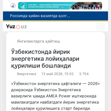
2030 йилгача хавфли чиқиндиларни қайта ишлаш даражаси 20 фоизга етказилади
Ўзбекистон илк бор Халқаро информатика олимпиадаси — IOI 2026га мезбонлик қилади
Yuz
uz
Тошкентда ППХ инспектори 13 ёшли болани қутқариб қолди
Ўзбекистонда Барқарор ривожланиш мақсадлари ойлигига старт берилди
Янгиликларга қайтиш
Россияда қийин вазиятда қолган юзлаб ўзбекистонликлар ортга қайтарилди
Ўзбекистонда йирик
энергетика лойиҳалари
қурилиши бошланди
Энергетика
13 май 2026, 15:02
3 754
«Ўзбекистон энергетика ҳафталиги — 2026»
доирасида Ўзбекистон Энергетика
вазирлиги ҳамда AMEA Power иштирокида
мамлакатдаги навбатдаги йирик энергетика
лойиҳалари қурилишига старт берилди.