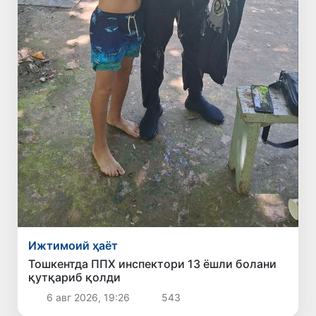
Ижтимоий ҳаёт
Тошкентда ППХ инспектори 13 ёшли болани
қутқариб қолди
6 авг 2026, 19:26
543