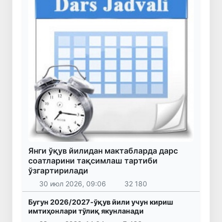
Янги ўқув йилидан мактабларда дарс
соатларини тақсимлаш тартиби
ўзгартирилади
30 июл 2026, 09:06
32 180
Бугун 2026/2027-ўқув йили учун кириш
имтиҳонлари тўлиқ якунланади