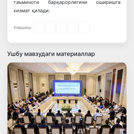
таъминоти барқарорлигини оширишга
хизмат қилади.
Улашиш:
Ушбу мавзудаги материаллар