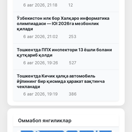
6 авг 2026, 21:18
12
Ўзбекистон илк бор Халқаро информатика
олимпиадаси — IOI 2026га мезбонлик
қилади
6 авг 2026, 21:02
253
Тошкентда ППХ инспектори 13 ёшли болани
қутқариб қолди
6 авг 2026, 19:26
527
Тошкентда Кичик ҳалқа автомобиль
йўлининг бир қисмида ҳаракат вақтинча
чекланади
6 авг 2026, 19:19
386
Оммабоп янгиликлар