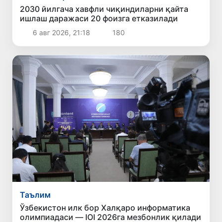
2030 йилгача хавфли чиқиндиларни қайта
ишлаш даражаси 20 фоизга етказилади
6 авг 2026, 21:18
180
Таълим
Ўзбекистон илк бор Халқаро информатика
олимпиадаси — IOI 2026га мезбонлик қилади