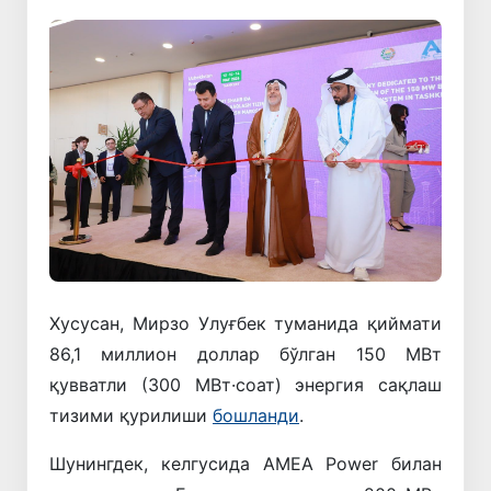
Хусусан, Мирзо Улуғбек туманида қиймати
86,1 миллион доллар бўлган 150 МВт
қувватли (300 МВт·соат) энергия сақлаш
тизими қурилиши
бошланди
.
Шунингдек, келгусида
AMEA Power
билан