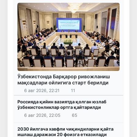
Ўзбекистонда Барқарор ривожланиш
мақсадлари ойлигига старт берилди
6 авг 2026, 22:21
11
Россияда қийин вазиятда қолган юзлаб
ўзбекистонликлар ортга қайтарилди
6 авг 2026, 22:05
65
2030 йилгача хавфли чиқиндиларни қайта
ишлаш даражаси 20 фоизга етказилади