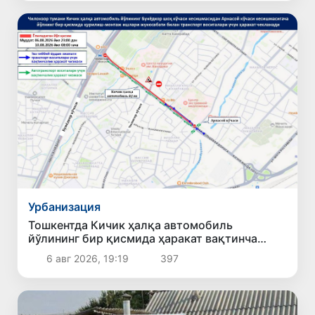
Урбанизация
Тошкентда Кичик ҳалқа автомобиль
йўлининг бир қисмида ҳаракат вақтинча
чекланади
6 авг 2026, 19:19
397