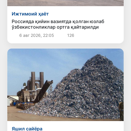
Ижтимоий ҳаёт
Россияда қийин вазиятда қолган юзлаб
ўзбекистонликлар ортга қайтарилди
6 авг 2026, 22:05
126
Яшил сайёра