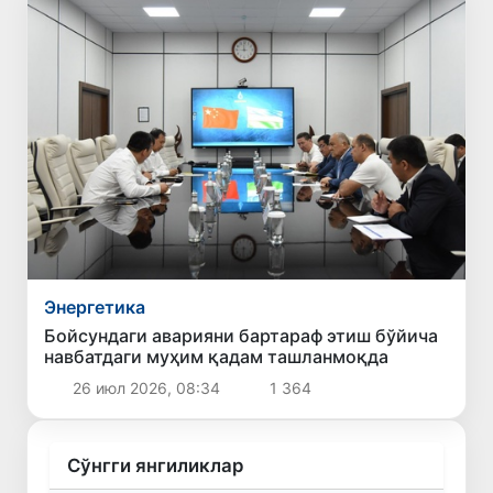
Энергетика
Бойсундаги аварияни бартараф этиш бўйича
навбатдаги муҳим қадам ташланмоқда
26 июл 2026, 08:34
1 364
Сўнгги янгиликлар