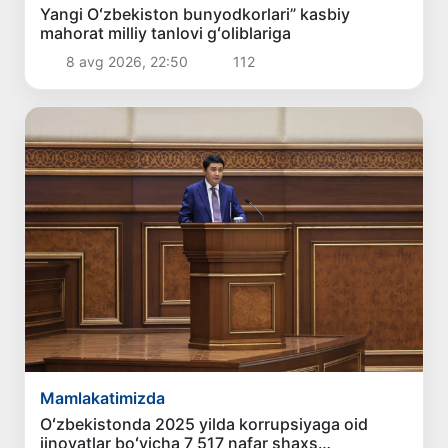
Yangi Oʻzbekiston bunyodkorlari” kasbiy
mahorat milliy tanlovi gʻoliblariga
8 avg 2026, 22:50
112
Mamlakatimizda
Oʻzbekistonda 2025 yilda korrupsiyaga oid
jinoyatlar boʻyicha 7 517 nafar shaxs