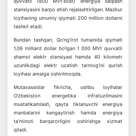
quvvatli (800 MVt·soat) energiya saqlash
stansiyasini barpo etish rejalashtirilgan. Mazkur
loyihaning umumiy qiymati 200 million dollarni
tashkil etadi.
Bundan tashqari, Qo‘ng‘irot tumanida qiymati
1,06 milliard dollar bo‘lgan 1 000 MVt quvvatli
shamol elektr stansiyasi hamda 40 kilometr
uzunlikdagi elektr uzatish tarmog‘ini qurish
loyihasi amalga oshirilmoqda.
Mutaxassislar fikricha, ushbu loyihalar
O‘zbekiston energetika infratuzilmasini
mustahkamlash, qayta tiklanuvchi energiya
manbalarini kengaytirish hamda energiya
ta’minoti barqarorligini oshirishga xizmat
qiladi.