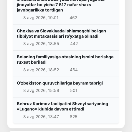
jinoyatlar boʻyicha 7 517 nafar shaxs
javobgarlikka tortilgan
8 avg 2026, 19:01
462
Chexiya va Slovakiyada ishlamoqchi bo‘lgan
tibbiyot mutaxassislari ro‘yxatga olinadi
8 avg 2026, 18:55
442
Bolaning familiyasiga otasining ismini berishga
ruxsat beriladi
8 avg 2026, 18:52
464
O‘zbekiston quruvchilariga bayram tabrigi
8 avg 2026, 15:59
501
Behruz Karimov faoliyatini Shveytsariyaning
«Lugano» klubida davom ettiradi
8 avg 2026, 13:47
825