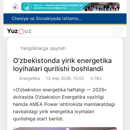
Chexiya va Slovakiyada ishlamoqchi bo‘lgan tibbiyot mutaxassislari ro‘yxatga olinadi
Bolaning familiyasiga otasining ismini berishga ruxsat beriladi
Behruz Karimov faoliyatini Shveytsariyaning «Lugano» klubida davom ettiradi
Yuz
uz
Ekstremistik tashkilotlar va materiallarning elektron reyestri yuritiladi
Oʻzbekistonda 2025 yilda korrupsiyaga oid jinoyatlar boʻyicha 7 517 nafar shaxs javobgarlikka tortilgan
Yangiliklarga qaytish
O‘zbekistonda yirik energetika
loyihalari qurilishi boshlandi
Energetika
13 may 2026, 15:02
3 782
«O‘zbekiston energetika haftaligi — 2026»
doirasida O‘zbekiston Energetika vazirligi
hamda AMEA Power ishtirokida mamlakatdagi
navbatdagi yirik energetika loyihalari
qurilishiga start berildi.