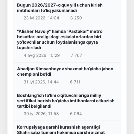
Bugun 2026/2027-o‘quv yili uchun kirish
imtihonlari to‘liq yakunlanadi
23 iyl 2026, 14:04
8 250
"Alisher Navoiy" hamda "Paxtakor" metro
bekatlari oralig‘idagi eskalatorlardan biri
yo‘lovchilar uchun foydalanishga qayta
topshiriladi
4 avg 2026, 10:29
7 767
Ahadjon Kimsanboyev shaxmat bo‘yicha jahon
chempioni bo‘ldi
31 iyl 2026, 14:44
6 711
Boshlang‘ich ta’lim o‘qituvchilariga milliy
sertifikat berish bo‘yicha imtihonlarni o‘tkazish
tartibi belgilandi
30 iyl 2026, 11:58
6 064
Korrupsiyaga qarshi kurashish agentligi
Shahrisabz tumani hokimiga qarshi xizmat