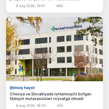
javobgarlikka tortilgan
8 avg 2026, 19:01
466
Ijtimoiy hayot
Chexiya va Slovakiyada ishlamoqchi bo‘lgan
tibbiyot mutaxassislari ro‘yxatga olinadi
8 avg 2026, 18:55
455