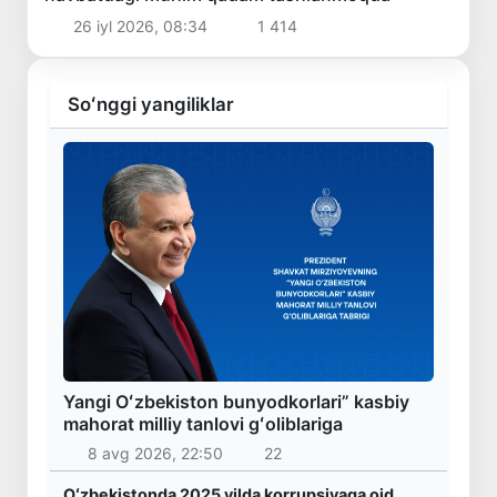
26 iyl 2026, 08:34
1 414
Soʻnggi yangiliklar
Yangi Oʻzbekiston bunyodkorlari” kasbiy
mahorat milliy tanlovi gʻoliblariga
8 avg 2026, 22:50
22
Oʻzbekistonda 2025 yilda korrupsiyaga oid