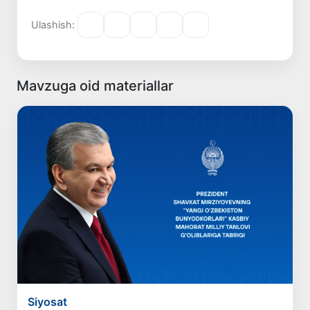
Ulashish:
Mavzuga oid materiallar
Siyosat