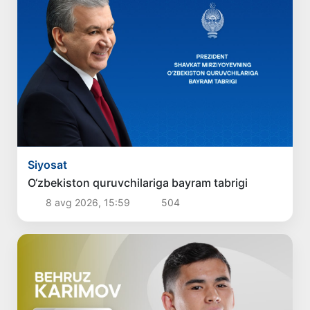
Siyosat
O‘zbekiston quruvchilariga bayram tabrigi
8 avg 2026, 15:59
504