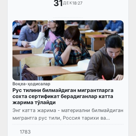
31
18:27
ДЕК
Воқеа-ҳодисалар
Рус тилини билмайдиган мигрантларга
сохта сертификат берадиганлар катта
жарима тўлайди
Энг катта жарима - материални билмайдиган
мигрантга рус тили, Россия тарихи ва
қонунчилиги асосларини муваффақиятли
1783
топширганлиги тўғрисида сертификат