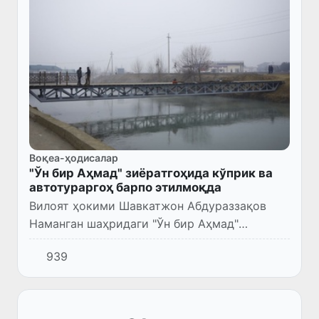
Воқеа-ҳодисалар
"Ўн бир Аҳмад" зиёратгоҳида кўприк ва
автотураргоҳ барпо этилмоқда
Вилоят ҳокими Шавкатжон Абдураззақов
Наманган шаҳридаги "Ўн бир Аҳмад"
зиёратгоҳида олиб борилаётган ишлар билан
939
танишди.