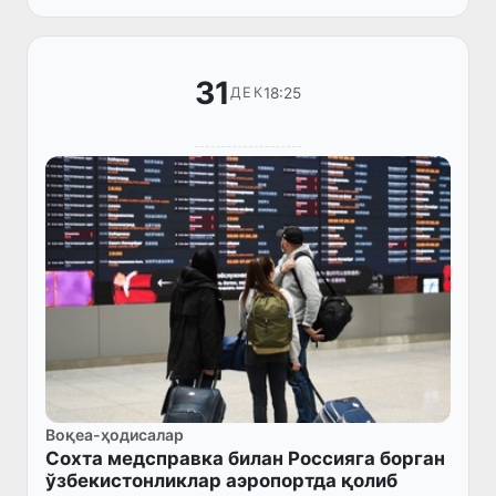
топширадиганларга белгиланган...
31
18:25
ДЕК
Воқеа-ҳодисалар
Сохта медсправка билан Россияга борган
ўзбекистонликлар аэропортда қолиб