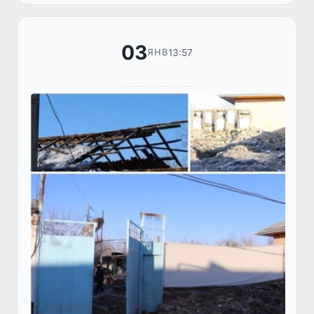
бирлашма саналади.
03
13:57
ЯНВ