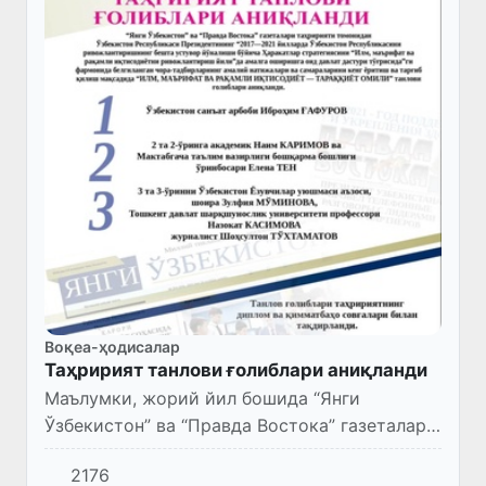
Воқеа-ҳодисалар
Таҳририят танлови ғолиблари аниқланди
Маълумки, жорий йил бошида “Янги
Ўзбекистон” ва “Правда Востока” газеталари
таҳририяти томонидан Ўзбекистон
2176
Республикаси Президентининг “2017—2021