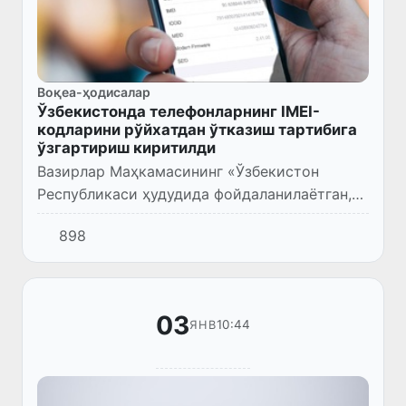
Воқеа-ҳодисалар
Ўзбекистонда телефонларнинг IMEI-
кодларини рўйхатдан ўтказиш тартибига
ўзгартириш киритилди
Вазирлар Маҳкамасининг «Ўзбекистон
Республикаси ҳудудида фойдаланилаётган,
сотиш ёки шахсий фойдаланиш учун олиб
898
кириладиган ва ишлаб чиқариладиган мобил
қурилмаларни рйўхатга олиш...
03
10:44
ЯНВ