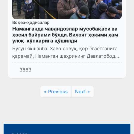
Воқеа-ҳодисалар
Наманганда чавандозлар мусобақаси ва
ҳосил байрами бўлди. Вилоят ҳокими ҳам
улоқ-кўпкарига қўшилди
Бугун якшанба. Ҳаво совуқ, қор ёғаётганига
қарамай, Наманган шаҳрининг Давлатобод
тумани ҳудудида жойлашган «Отчопар»да
3663
Тўрақўрғон тумани ҳосил байрами ва улоқ
мусобақаси ўтказилди...
« Previous
Next »