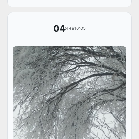
«Чорбоғ – Сижжак» йўналишида...
04
10:05
ЯНВ