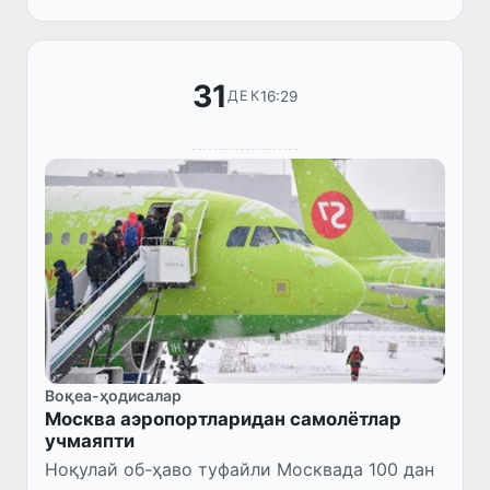
йилларда Ўзбекистон Республикасин...
31
16:29
ДЕК
Воқеа-ҳодисалар
Москва аэропортларидан самолётлар
учмаяпти
Ноқулай об-ҳаво туфайли Москвада 100 дан