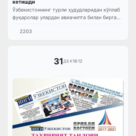
кетишди
Ўзбекистоннинг турли ҳудудларидан кўплаб
фуқаролар улардан авиачипта билан бирга
сохта тиббий маълумотномани сотиб олиб
2203
Россияга учиб борган.
31
18:12
ДЕК