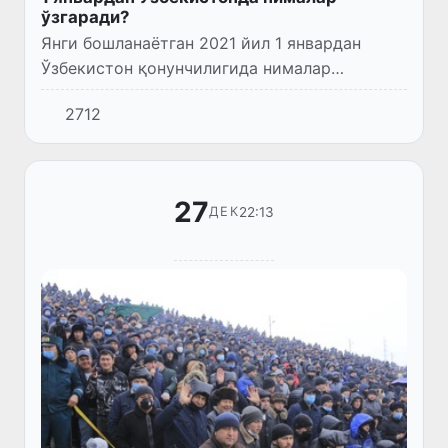
ўзгаради?
Янги бошланаётган 2021 йил 1 январдан
Ўзбекистон қонунчилигида нималар
ўзгаради?
2712
27
22:13
ДЕК