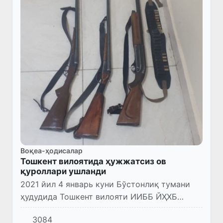
Воқеа-ҳодисалар
Тошкент вилоятида ҳужжатсиз ов
қуроллари ушланди
2021 йил 4 январь куни Бўстонлиқ тумани
ҳудудида Тошкент вилояти ИИББ ЙҲХБ
махсус отряди катта инспектори, капитан
3084
Ф.Эргашев тунги соат 2 лар атрофида