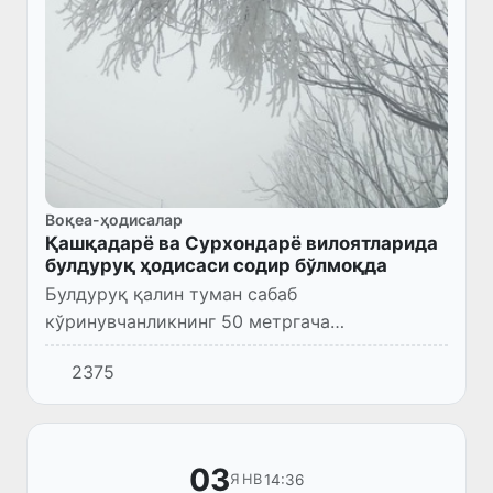
Воқеа-ҳодисалар
Қашқадарё ва Сурхондарё вилоятларида
булдуруқ ҳодисаси содир бўлмоқда
Булдуруқ қалин туман сабаб
кўринувчанликнинг 50 метргача
чекланганида ҳамда ҳароратнинг 0
2375
даражадан паст бўлганида кузатилади.
03
14:36
ЯНВ