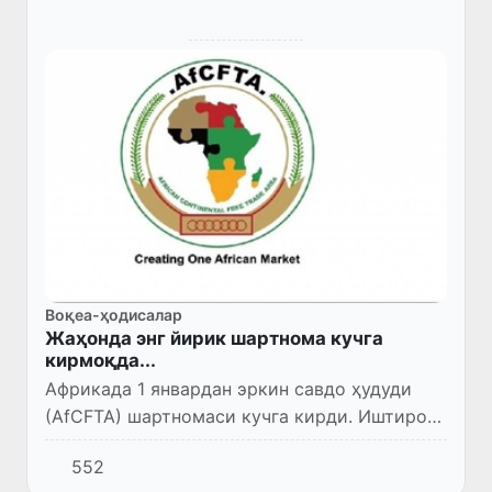
Воқеа-ҳодисалар
Жаҳонда энг йирик шартнома кучга
кирмоқда...
Африкада 1 январдан эркин савдо ҳудуди
(AfCFTA) шартномаси кучга кирди. Иштирок
этувчи давлатлар сони, аҳоли ва ҳудуд
552
катталиги бўйича жаҳондаги энг йирик