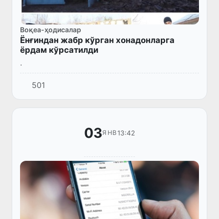
Воқеа-ҳодисалар
Ёнғиндан жабр кўрган хонадонларга
ёрдам кўрсатилди
.
501
03
13:42
ЯНВ