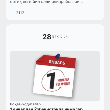
ортиқ янги йил олди авиарейслари
тўхтатилиб турибди.
2112
28
12:25
ДЕК
Воқеа-ҳодисалар
1 январдан Ўзбекистонда нималар