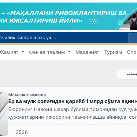
Тошкентда қиздан 3 минг доллар товламачилик қилган шахс ушланди
Жиззахда «Янги Ўзбекистон» ва «Правда Востока» газеталари кунлари ўтказилди
Жамият
Фан ва таълим
Маданият
Туризм
Спо
Учқўрғонда Норин дарёси бўйида янги экотуризм маскани барпо этилади
Хитой Марсдан олиб келинадиган тупроқни ўрганиш учун махсус лаборатория қуради
Бухоро вилоятида тиббиёт йўналишидаги ўқишга киритиб қўйишни ваъда берган шахс ушланди
Мамлакатимизда
Ер ва мулк солиғидан қарийб 1 млрд сўмга яқин
Бюронинг Навоий шаҳар бўлими томонидан суд ҳуж
ҳужжатларини ижросини таъминлашда айниқса, сол
алоҳида эътибор қаратилмоқд...
2526