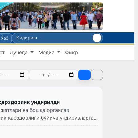
Ўзб
рт
Дунёда
Медиа
Фикр
 қарздорлик ундирилди
жатлари ва бошқа органлар
иқ қарздорлиги бўйича ундирувларга