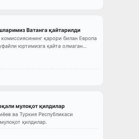
ошларимиз Ватанга қайтарилди
 комиссиясининг қарори билан Европа
туфайли юртимизга қайта олмаган
рқали мулоқот қилдилар
иёев ва Туркия Республикаси
мулоқот қилдилар.