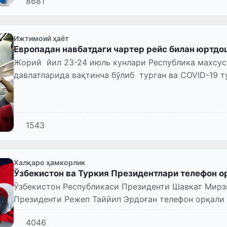
8681
Ижтимоий ҳаёт
Европадан навбатдаги чартер рейс билан юртд
Жорий йил 23-24 июль кунлари Республика махсус
давлатларида вақтинча бўлиб турган ва COVID-19 
ватандошларимиз Т...
1543
Халқаро ҳамкорлик
Ўзбекистон ва Туркия Президентлари телефон о
Ўзбекистон Республикаси Президенти Шавкат Мирз
Президенти Режеп Таййип Эрдоған телефон орқали 
4046