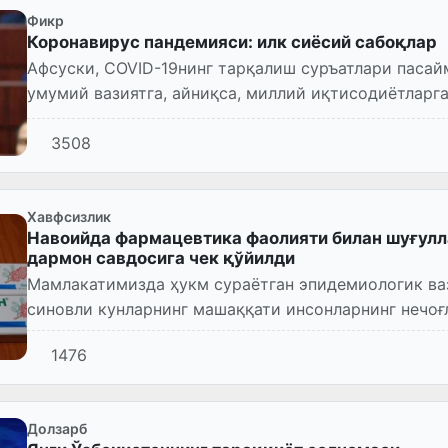
Фикр
Коронавирус пандемияси: илк сиёсий сабоқлар
Афсуски, COVID-19нинг тарқалиш суръатлари пасай
умумий вазиятга, айниқса, миллий иқтисодиётларга
3508
Хавфсизлик
Навоийда фармацевтика фаолияти билан шуғулл
дармон савдосига чек қўйилди
Мамлакатимизда ҳукм сураётган эпидемиологик ва
синовли кунларнинг машаққати инсонларнинг нечоғ
эканлигини синаётга...
1476
Долзарб