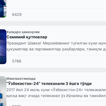
6429
Халқаро ҳамкорлик
Самимий қутловлар
Президент Шавкат Мирзиёевнинг туғилган куни мун
ҳукуматлар ва парламентлар раҳбарлари, таниқли 
қутловлар келмоқда.
5788
Мамлакатимизда
“Ўзбекистон-24” телеканали 3 ёшга тўлди
2017 йил 24 июль куни «Ўзбекистон-24» телеканали
қисқа вақт ичида телеканал ўз йўналиш ва тамойил
томошабинлар учун 24...