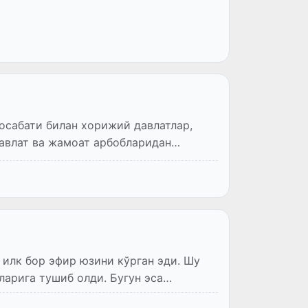
осабати билан хорижий давлатлар,
давлат ва жамоат арбобларидан
 илк бор эфир юзини кўрган эди. Шу
ларига тушиб олди. Бугун эса