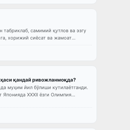
н табриклаб, самимий қутлов ва эзгу
ига, хорижий сиёсат ва жамоат
оҳаси қандай ривожланмоқда?
ида муҳим йил бўлиши кутилаётганди.
т Японияда XXXII ёзги Олимпия