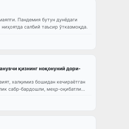
маяпти. Пандемия бутун дунёдаги
 ниҳоятда салбий таъсир ўтказмоқда.
анувчи қизнинг ноқонуний дори-
зият, халқимиз бошидан кечираётган
лик сабр-бардошли, меҳр-оқибатли