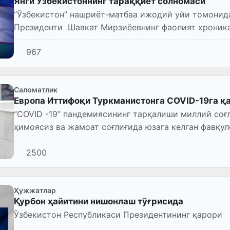
Янги Ўзбекистоннинг тараққиёт солномаси
“Ўзбекистон” нашриёт-матбаа ижодий уйи томонид
Президенти Шавкат Мирзиёевнинг фаолият хроника
чиқарилди.
967
Саломатлик
Европа Иттифоқи Туркманистонга COVID-19га қ
“COVID -19” пандемиясининг тарқалиши миллий соғ
ҳимоясиз ва жамоат соғлиғида юзага келган фавқу
бўлишни қайта кўр...
2500
Ҳужжатлар
Қурбон ҳайитини нишонлаш тўғрисида
Ўзбекистон Республикаси Президентининг қарори