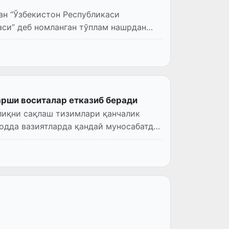
ан “Ўзбекистон Республикаси
си” деб номланган тўплам нашрдан
арши воситалар етказиб беради
лиқни сақлаш тизимлари қанчалик
лодда вазиятларда қандай муносабатда