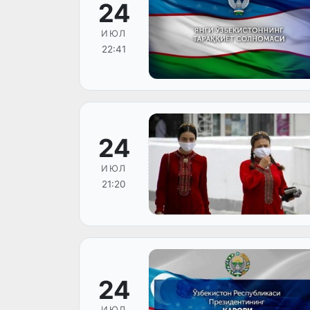
24
ИЮЛ
22:41
24
ИЮЛ
21:20
24
ИЮЛ