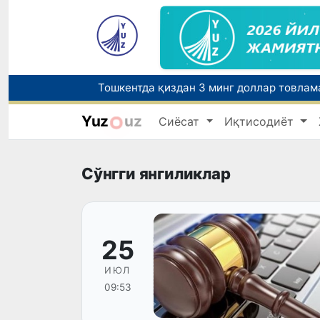
Yuz
uz
Сиёсат
Иқтисодиёт
Сўнгги янгиликлар
25
ИЮЛ
09:53