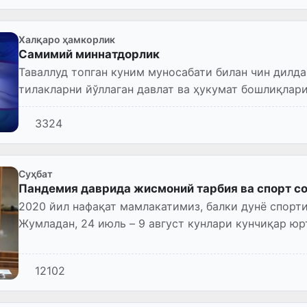
Халқаро ҳамкорлик
Самимий миннатдорлик
Таваллуд топган куним муносабати билан чин дилда
тилакларни йўллаган давлат ва ҳукумат бошлиқлар
арбоблари, халқаро...
3324
Суҳбат
Пандемия даврида жисмоний тарбия ва спорт с
2020 йил нафақат мамлакатимиз, балки дунё спорт
Жумладан, 24 июль – 9 август кунлари кунчиқар юр
ўйинлари ўтказилиши...
12102